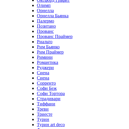
Оксфорд Графит
Олимп
Орнелла
Орнелла Бьянка
Палермо
Позитано
Прованс
Прованс Праймер
Риальто
Рим Бьянко
Рим Праймер
Римини
Романтика
Руджери
Сиена
Сиена
Сорренто
Софи Беж
Софи Тортора
Страдивари
Тиффани
Треви
Триесте
Турин
Турин art deco