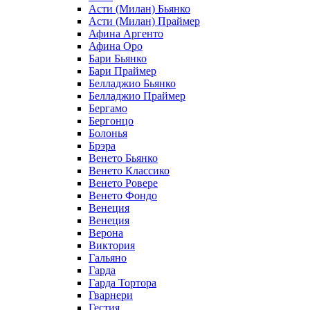
Асти (Милан) Бьянко
Асти (Милан) Праймер
Афина Аргенто
Афина Оро
Бари Бьянко
Бари Праймер
Белладжио Бьянко
Белладжио Праймер
Бергамо
Бергонцо
Болонья
Брэра
Венето Бьянко
Венето Классико
Венето Ровере
Венето Фондо
Венеция
Венеция
Верона
Виктория
Гальяно
Гарда
Гарда Тортора
Гварнери
Гестия