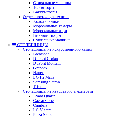
Стиральные машины
Телевизоры
Вакууматоры
Отдельностоящая техника
Холодильники
Морозильные камеры
Морозильные лари
Винные шкафы
Сушильные машины
СТОЛЕШНИЦЫ
Столешницы из искусственного камня
Bienstone
DuPont Corian
DuPont Montelli
Grandex
Hanex
LG Hi-Macs
Samsung Staron
Tristone
Столешницы из кварцевого агломерата
Avant Quartz
CaesarStone
Cambria
LG Viatera
Plaza Stone