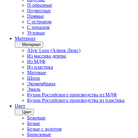
П-образные
Подвесные
Прямые
С островом
С пеналом
Угловые
Материал
Материал
Alvic Luxe (Алвик Люкс)
Из массива дерева
Из МДФ
Из пластика
Матовые
Шпон
Экомембрана
Эмаль
Кухни Российского производства из МДФ
Кухни Российского производства из пластика
Цвет
Цвет
Бежевые
Белые
Белые с золотом
Бирюзовые