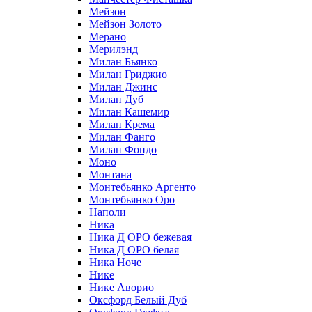
Мейзон
Мейзон Золото
Мерано
Мерилэнд
Милан Бьянко
Милан Гриджио
Милан Джинс
Милан Дуб
Милан Кашемир
Милан Крема
Милан Фанго
Милан Фондо
Моно
Монтана
Монтебьянко Аргенто
Монтебьянко Оро
Наполи
Ника
Ника Д ОРО бежевая
Ника Д ОРО белая
Ника Ноче
Нике
Нике Аворио
Оксфорд Белый Дуб