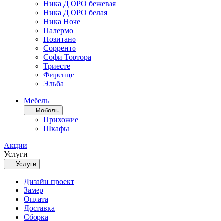
Ника Д ОРО бежевая
Ника Д ОРО белая
Ника Ноче
Палермо
Позитано
Сорренто
Софи Тортора
Триесте
Фиренце
Эльба
Мебель
Мебель
Прихожие
Шкафы
Акции
Услуги
Услуги
Дизайн проект
Замер
Оплата
Доставка
Сборка