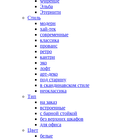
Фиренце
Эльба
Этернити
Стиль
модерн
хай-тек
современные
классика
прованс
ретро
кантри
эко
лофт
арт-деко
под старину
в скандинавском стиле
неоклассика
Тип
на заказ
встроенные
с барной стойкой
без верхних шкафов
для офиса
Цвет
белые