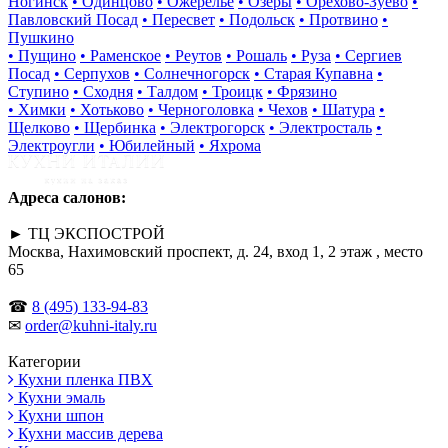
Ногинск
• Одинцово
• Ожерелье
• Озеры
• Орехово-Зуево
•
Павловский Посад
• Пересвет
• Подольск
• Протвино
•
Пушкино
• Пущино
• Раменское
• Реутов
• Рошаль
• Руза
• Сергиев
Посад
• Серпухов
• Солнечногорск
• Старая Купавна
•
Ступино
• Сходня
• Талдом
• Троицк
• Фрязино
• Химки
• Хотьково
• Черноголовка
• Чехов
• Шатура
•
Щелково
• Щербинка
• Электрогорск
• Электросталь
•
Электроугли
• Юбилейный
• Яхрома
Адреса салонов:
► ТЦ ЭКСПОСТРОЙ
Москва, Нахимовский проспект, д. 24, вход 1, 2 этаж , место
65
☎
8 (495) 133-94-83
✉
order@kuhni-italy.ru
Категории
Кухни пленка ПВХ
Кухни эмаль
Кухни шпон
Кухни массив дерева