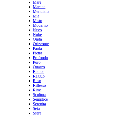
Mare
Martina
Meridiana
Mia
Misto
Moderno
Nevo
Nube
Onda
Orizzonte
Paola
Pietra
Profondo
Puro
Quarzo
Radice
Raggio
Raso
Riflesso
Rima
Scultura
Semplice
Serenita
Seta
Sfera