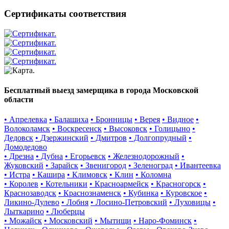
Сертификаты соответствия
Бесплатный выезд замерщика в города Московской
области
• Апрелевка
• Балашиха
• Бронницы
• Верея
• Видное
•
Волоколамск
• Воскресенск
• Высоковск
• Голицыно
•
Дедовск
• Дзержинский
• Дмитров
• Долгопрудный
•
Домодедово
• Дрезна
• Дубна
• Егорьевск
• Железнодорожный
•
Жуковский
• Зарайск
• Звенигород
• Зеленоград
• Ивантеевка
• Истра
• Кашира
• Климовск
• Клин
• Коломна
• Королев
• Котельники
• Красноармейск
• Красногорск
•
Краснозаводск
• Краснознаменск
• Кубинка
• Куровское
•
Ликино-Дулево
• Лобня
• Лосино-Петровский
• Луховицы
•
Лыткарино
• Люберцы
• Можайск
• Московский
• Мытищи
• Наро-Фоминск
•