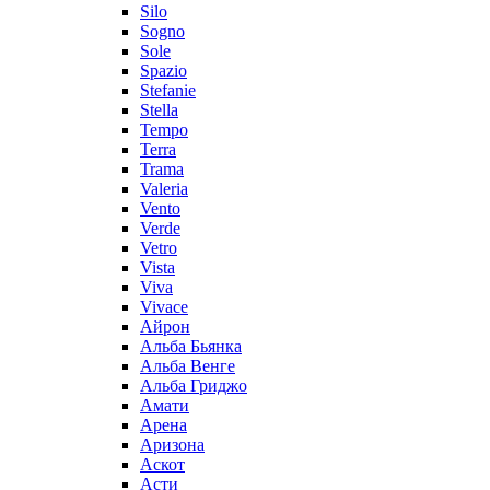
Silo
Sogno
Sole
Spazio
Stefanie
Stella
Tempo
Terra
Trama
Valeria
Vento
Verde
Vetro
Vista
Viva
Vivace
Айрон
Альба Бьянка
Альба Венге
Альба Гриджо
Амати
Арена
Аризона
Аскот
Асти