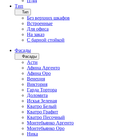
П-44
Тип
Тип
Без верхних шкафов
Встроенные
Для офиса
На заказ
С барной стойкой
Фасады
Фасады
Асти
Афина Аргенто
Афина Оро
Венеция
Виктория
Гарда Тортора
Доломита
Искья Зеленая
Кватро Белый
Кватро Графит
Кватро Песочный
Монтебьянко Аргенто
Монтебьянко Оро
Ника