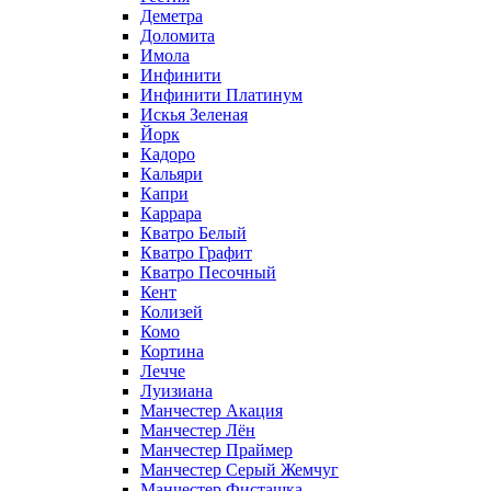
Деметра
Доломита
Имола
Инфинити
Инфинити Платинум
Искья Зеленая
Йорк
Кадоро
Кальяри
Капри
Каррара
Кватро Белый
Кватро Графит
Кватро Песочный
Кент
Колизей
Комо
Кортина
Лечче
Луизиана
Манчестер Акация
Манчестер Лён
Манчестер Праймер
Манчестер Серый Жемчуг
Манчестер Фисташка