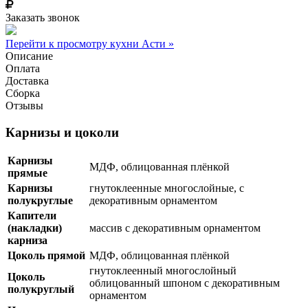
Заказать звонок
Перейти к просмотру кухни Асти »
Описание
Оплата
Доставка
Сборка
Отзывы
Карнизы и цоколи
Карнизы
МДФ, облицованная плёнкой
прямые
Карнизы
гнутоклеенные многослойные, с
полукруглые
декоративным орнаментом
Капители
(накладки)
массив с декоративным орнаментом
карниза
Цоколь прямой
МДФ, облицованная плёнкой
гнутоклеенный многослойный
Цоколь
облицованный шпоном с декоративным
полукруглый
орнаментом