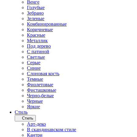
Венге
Голубые
Зебрано
Зеленые
Комбинированные
Коричневые
Красные
Металлик
Под дерево
С патиной
Светлые
Серые
Синие
Слоновая кость
Темные
Фиолетовые
Фисташковые
Черно-белые
Черные
Яркие
Стиль
Стиль
Арт-деко
В скандинавском стиле
Кантри