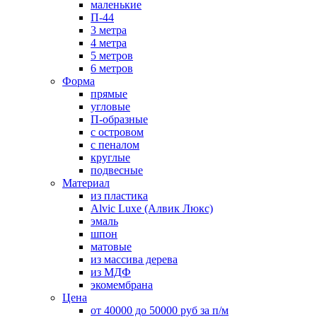
маленькие
П-44
3 метра
4 метра
5 метров
6 метров
Форма
прямые
угловые
П-образные
с островом
с пеналом
круглые
подвесные
Материал
из пластика
Alvic Luxe (Алвик Люкс)
эмаль
шпон
матовые
из массива дерева
из МДФ
экомембрана
Цена
от 40000 до 50000 руб за п/м