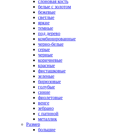
слоновая кость
белые с золотом
бежевые
светлые
яркие
темные
под дерево
комбинированные
черно-белые
серые
черные
коричневые
красные
фисташковые
зеленые
бирюзовые
голубые
синие
фиолетовые
венге
зебрано
с патиной
металлик
Размер
большие