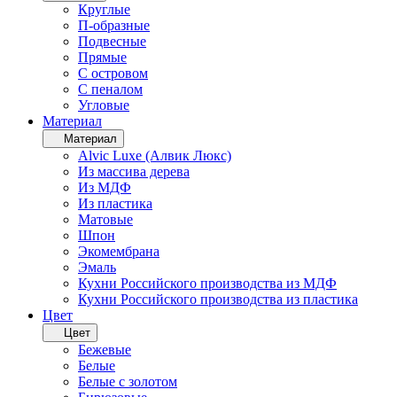
Круглые
П-образные
Подвесные
Прямые
С островом
С пеналом
Угловые
Материал
Материал
Alvic Luxe (Алвик Люкс)
Из массива дерева
Из МДФ
Из пластика
Матовые
Шпон
Экомембрана
Эмаль
Кухни Российского производства из МДФ
Кухни Российского производства из пластика
Цвет
Цвет
Бежевые
Белые
Белые с золотом