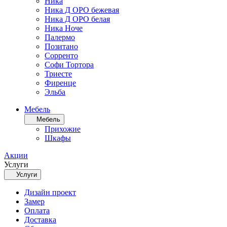
Ника
Ника Д ОРО бежевая
Ника Д ОРО белая
Ника Ноче
Палермо
Позитано
Сорренто
Софи Тортора
Триесте
Фиренце
Эльба
Мебель
Мебель
Прихожие
Шкафы
Акции
Услуги
Услуги
Дизайн проект
Замер
Оплата
Доставка