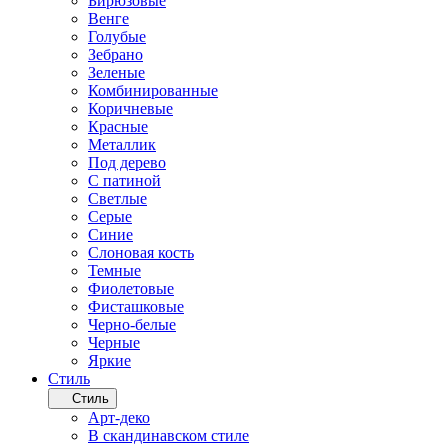
Бирюзовые
Венге
Голубые
Зебрано
Зеленые
Комбинированные
Коричневые
Красные
Металлик
Под дерево
С патиной
Светлые
Серые
Синие
Слоновая кость
Темные
Фиолетовые
Фисташковые
Черно-белые
Черные
Яркие
Стиль
Стиль
Арт-деко
В скандинавском стиле