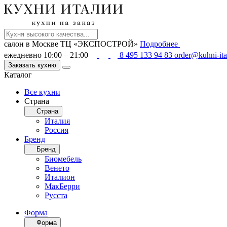
салон в Москве
ТЦ «ЭКСПОСТРОЙ»
Подробнее
ежедневно 10:00 – 21:00
8 495 133 94 83
order@kuhni-ita
Заказать кухню
Каталог
Все кухни
Страна
Страна
Италия
Россия
Бренд
Бренд
Биомебель
Венето
Италион
МакБерри
Русста
Форма
Форма