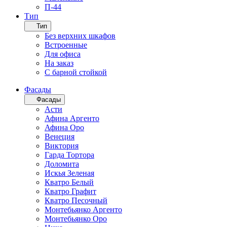
П-44
Тип
Тип
Без верхних шкафов
Встроенные
Для офиса
На заказ
С барной стойкой
Фасады
Фасады
Асти
Афина Аргенто
Афина Оро
Венеция
Виктория
Гарда Тортора
Доломита
Искья Зеленая
Кватро Белый
Кватро Графит
Кватро Песочный
Монтебьянко Аргенто
Монтебьянко Оро