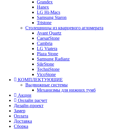
Grandex
Hanex
LG Hi-Macs
Samsung Staron
Tristone
Столешницы из кварцевого агломерата
Avant Quartz
CaesarStone
Cambria
LG Viatera
Plaza Stone
Samsung Radianz
SileStone
TechniStone
VicoStone
КОМПЛЕКТУЮЩИЕ
Выдвижные системы
Механизмы для нижних тумб
Акции
Онлайн расчет
Дизайн-проект
Замер
Оплата
Доставка
Сборка