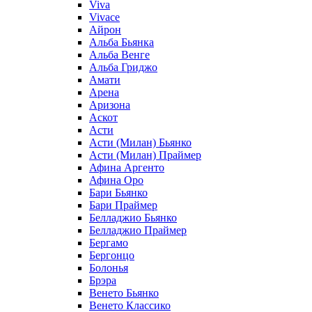
Viva
Vivace
Айрон
Альба Бьянка
Альба Венге
Альба Гриджо
Амати
Арена
Аризона
Аскот
Асти
Асти (Милан) Бьянко
Асти (Милан) Праймер
Афина Аргенто
Афина Оро
Бари Бьянко
Бари Праймер
Белладжио Бьянко
Белладжио Праймер
Бергамо
Бергонцо
Болонья
Брэра
Венето Бьянко
Венето Классико