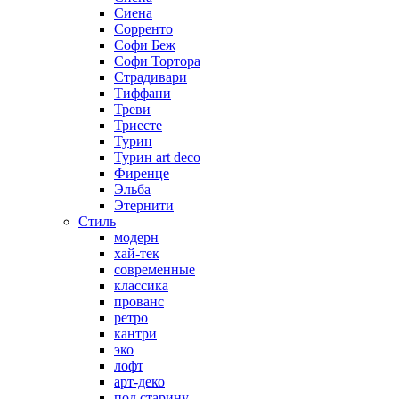
Сиена
Сорренто
Софи Беж
Софи Тортора
Страдивари
Тиффани
Треви
Триесте
Турин
Турин art deco
Фиренце
Эльба
Этернити
Стиль
модерн
хай-тек
современные
классика
прованс
ретро
кантри
эко
лофт
арт-деко
под старину