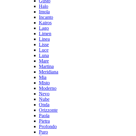
Gusto
Halo
Imola
Incanto
Kairos
Lago
Limen
Linea
Lisse
Luce
Luna
Mare
Martina
Meridiana
Mia
Misto
Moderno
Nevo
Nube
Onda
Orizzonte
Paola
Pietra
Profondo
Puro