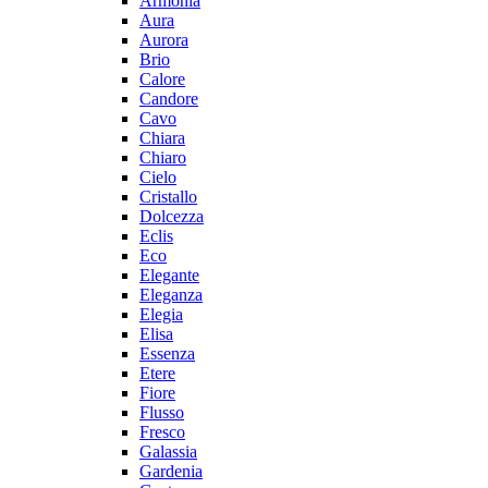
Armonia
Aura
Aurora
Brio
Calore
Candore
Cavo
Chiara
Chiaro
Cielo
Cristallo
Dolcezza
Eclis
Eco
Elegante
Eleganza
Elegia
Elisa
Essenza
Etere
Fiore
Flusso
Fresco
Galassia
Gardenia