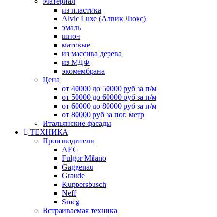
Материал
из пластика
Alvic Luxe (Алвик Люкс)
эмаль
шпон
матовые
из массива дерева
из МДФ
экомембрана
Цена
от 40000 до 50000 руб за п/м
от 50000 до 60000 руб за п/м
от 60000 до 80000 руб за п/м
от 80000 руб за пог. метр
Итальянские фасады
ТЕХНИКА
Производители
AEG
Fulgor Milano
Gaggenau
Graude
Kuppersbusch
Neff
Smeg
Встраиваемая техника