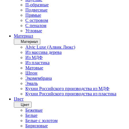
П-образные
Подвесные
Прямые
С островом
С пеналом
Угловые
Материал
Материал
Alvic Luxe (Алвик Люкс)
Из массива дерева
Из МДФ
Из пластика
Матовые
Шпон
Экомембрана
Эмаль
Кухни Российского производства из МДФ
Кухни Российского производства из пластика
Цвет
Цвет
Бежевые
Белые
Белые с золотом
Бирюзовые