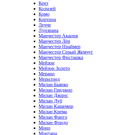
Кент
Колизей
Комо
Кортина
Лечче
Луизиана
Манчестер Акация
Манчестер Лён
Манчестер Праймер
Манчестер Серый Жемчуг
Манчестер Фисташка
Мейзон
Мейзон Золото
Мерано
Мерилэнд
Милан Бьянко
Милан Гриджио
Милан Джинс
Милан Дуб
Милан Кашемир
Милан Крема
Милан Фанго
Милан Фондо
Моно
Монтана