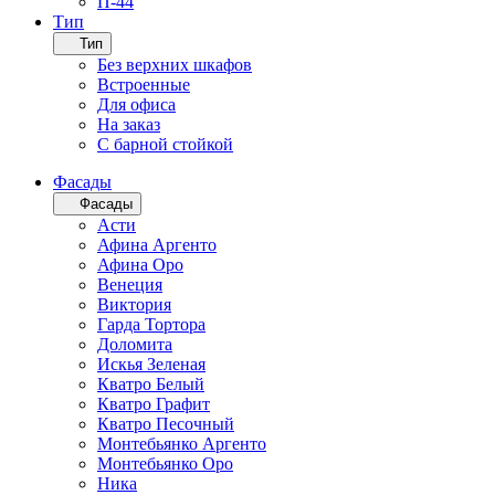
П-44
Тип
Тип
Без верхних шкафов
Встроенные
Для офиса
На заказ
С барной стойкой
Фасады
Фасады
Асти
Афина Аргенто
Афина Оро
Венеция
Виктория
Гарда Тортора
Доломита
Искья Зеленая
Кватро Белый
Кватро Графит
Кватро Песочный
Монтебьянко Аргенто
Монтебьянко Оро
Ника