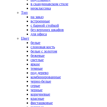
в скандинавском стиле
неоклассика
Тип
на заказ
встроенные
с барной стойкой
без верхних шкафов
для офиса
Цвет
белые
слоновая кость
белые с золотом
бежевые
светлые
яркие
темные
под дерево
комбинированные
черно-белые
серые
черные
коричневые
красные
фисташковые