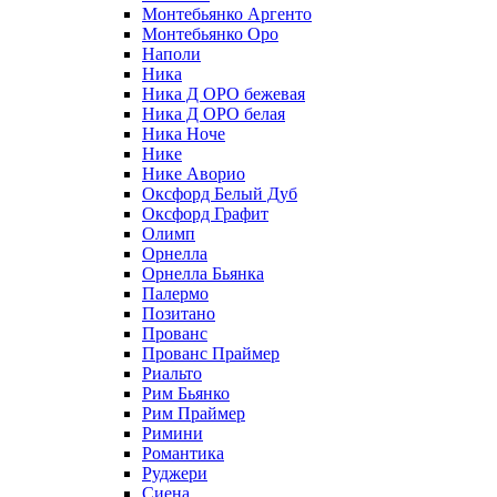
Монтебьянко Аргенто
Монтебьянко Оро
Наполи
Ника
Ника Д ОРО бежевая
Ника Д ОРО белая
Ника Ноче
Нике
Нике Аворио
Оксфорд Белый Дуб
Оксфорд Графит
Олимп
Орнелла
Орнелла Бьянка
Палермо
Позитано
Прованс
Прованс Праймер
Риальто
Рим Бьянко
Рим Праймер
Римини
Романтика
Руджери
Сиена