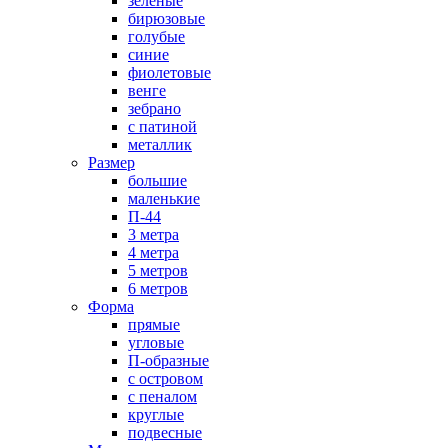
зеленые
бирюзовые
голубые
синие
фиолетовые
венге
зебрано
с патиной
металлик
Размер
большие
маленькие
П-44
3 метра
4 метра
5 метров
6 метров
Форма
прямые
угловые
П-образные
с островом
с пеналом
круглые
подвесные