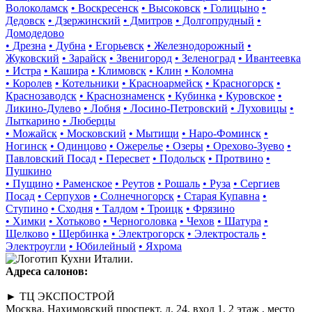
Волоколамск
• Воскресенск
• Высоковск
• Голицыно
•
Дедовск
• Дзержинский
• Дмитров
• Долгопрудный
•
Домодедово
• Дрезна
• Дубна
• Егорьевск
• Железнодорожный
•
Жуковский
• Зарайск
• Звенигород
• Зеленоград
• Ивантеевка
• Истра
• Кашира
• Климовск
• Клин
• Коломна
• Королев
• Котельники
• Красноармейск
• Красногорск
•
Краснозаводск
• Краснознаменск
• Кубинка
• Куровское
•
Ликино-Дулево
• Лобня
• Лосино-Петровский
• Луховицы
•
Лыткарино
• Люберцы
• Можайск
• Московский
• Мытищи
• Наро-Фоминск
•
Ногинск
• Одинцово
• Ожерелье
• Озеры
• Орехово-Зуево
•
Павловский Посад
• Пересвет
• Подольск
• Протвино
•
Пушкино
• Пущино
• Раменское
• Реутов
• Рошаль
• Руза
• Сергиев
Посад
• Серпухов
• Солнечногорск
• Старая Купавна
•
Ступино
• Сходня
• Талдом
• Троицк
• Фрязино
• Химки
• Хотьково
• Черноголовка
• Чехов
• Шатура
•
Щелково
• Щербинка
• Электрогорск
• Электросталь
•
Электроугли
• Юбилейный
• Яхрома
Адреса салонов:
► ТЦ ЭКСПОСТРОЙ
Москва, Нахимовский проспект, д. 24, вход 1, 2 этаж , место