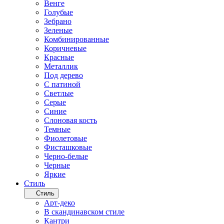
Венге
Голубые
Зебрано
Зеленые
Комбинированные
Коричневые
Красные
Металлик
Под дерево
С патиной
Светлые
Серые
Синие
Слоновая кость
Темные
Фиолетовые
Фисташковые
Черно-белые
Черные
Яркие
Стиль
Стиль
Арт-деко
В скандинавском стиле
Кантри