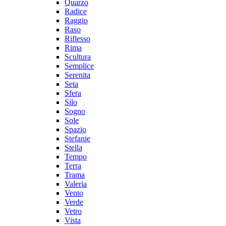
Quarzo
Radice
Raggio
Raso
Riflesso
Rima
Scultura
Semplice
Serenita
Seta
Sfera
Silo
Sogno
Sole
Spazio
Stefanie
Stella
Tempo
Terra
Trama
Valeria
Vento
Verde
Vetro
Vista