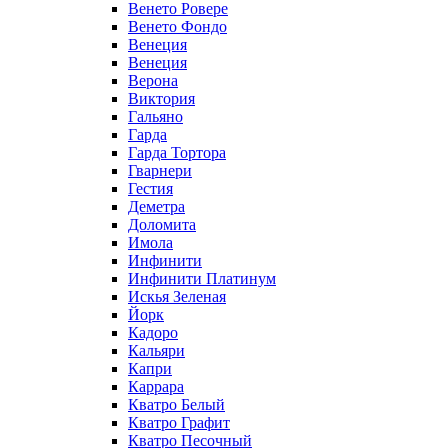
Венето Ровере
Венето Фондо
Венеция
Венеция
Верона
Виктория
Гальяно
Гарда
Гарда Тортора
Гварнери
Гестия
Деметра
Доломита
Имола
Инфинити
Инфинити Платинум
Искья Зеленая
Йорк
Кадоро
Кальяри
Капри
Каррара
Кватро Белый
Кватро Графит
Кватро Песочный