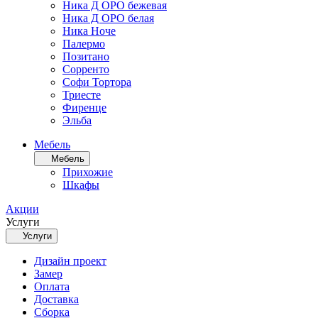
Ника Д ОРО бежевая
Ника Д ОРО белая
Ника Ноче
Палермо
Позитано
Сорренто
Софи Тортора
Триесте
Фиренце
Эльба
Мебель
Мебель
Прихожие
Шкафы
Акции
Услуги
Услуги
Дизайн проект
Замер
Оплата
Доставка
Сборка