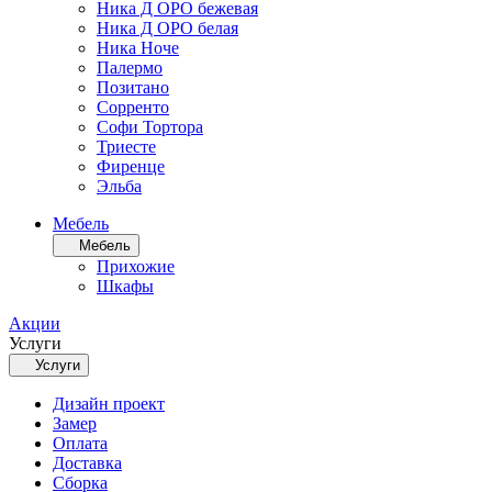
Ника Д ОРО бежевая
Ника Д ОРО белая
Ника Ноче
Палермо
Позитано
Сорренто
Софи Тортора
Триесте
Фиренце
Эльба
Мебель
Мебель
Прихожие
Шкафы
Акции
Услуги
Услуги
Дизайн проект
Замер
Оплата
Доставка
Сборка