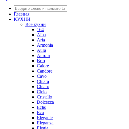
Главная
КУХНИ
Все кухни
164
Alba
Aria
Armonia
Aura
Aurora
Brio
Calore
Candore
Cavo
Chiara
Chiaro
Cielo
Cristallo
Dolcezza
Eclis
Eco
Elegante
Eleganza
Elegia