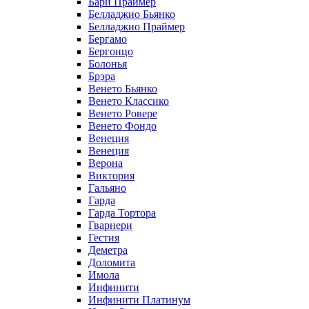
Бари Праймер
Белладжио Бьянко
Белладжио Праймер
Бергамо
Бергонцо
Болонья
Брэра
Венето Бьянко
Венето Классико
Венето Ровере
Венето Фондо
Венеция
Венеция
Верона
Виктория
Гальяно
Гарда
Гарда Тортора
Гварнери
Гестия
Деметра
Доломита
Имола
Инфинити
Инфинити Платинум