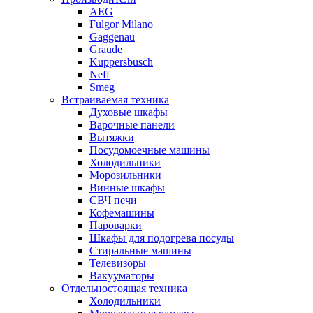
AEG
Fulgor Milano
Gaggenau
Graude
Kuppersbusch
Neff
Smeg
Встраиваемая техника
Духовые шкафы
Варочные панели
Вытяжки
Посудомоечные машины
Холодильники
Морозильники
Винные шкафы
СВЧ печи
Кофемашины
Пароварки
Шкафы для подогрева посуды
Стиральные машины
Телевизоры
Вакууматоры
Отдельностоящая техника
Холодильники