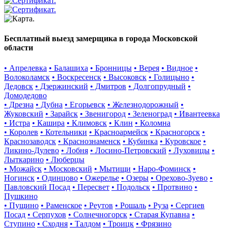
Бесплатный выезд замерщика в города Московской
области
• Апрелевка
• Балашиха
• Бронницы
• Верея
• Видное
•
Волоколамск
• Воскресенск
• Высоковск
• Голицыно
•
Дедовск
• Дзержинский
• Дмитров
• Долгопрудный
•
Домодедово
• Дрезна
• Дубна
• Егорьевск
• Железнодорожный
•
Жуковский
• Зарайск
• Звенигород
• Зеленоград
• Ивантеевка
• Истра
• Кашира
• Климовск
• Клин
• Коломна
• Королев
• Котельники
• Красноармейск
• Красногорск
•
Краснозаводск
• Краснознаменск
• Кубинка
• Куровское
•
Ликино-Дулево
• Лобня
• Лосино-Петровский
• Луховицы
•
Лыткарино
• Люберцы
• Можайск
• Московский
• Мытищи
• Наро-Фоминск
•
Ногинск
• Одинцово
• Ожерелье
• Озеры
• Орехово-Зуево
•
Павловский Посад
• Пересвет
• Подольск
• Протвино
•
Пушкино
• Пущино
• Раменское
• Реутов
• Рошаль
• Руза
• Сергиев
Посад
• Серпухов
• Солнечногорск
• Старая Купавна
•
Ступино
• Сходня
• Талдом
• Троицк
• Фрязино