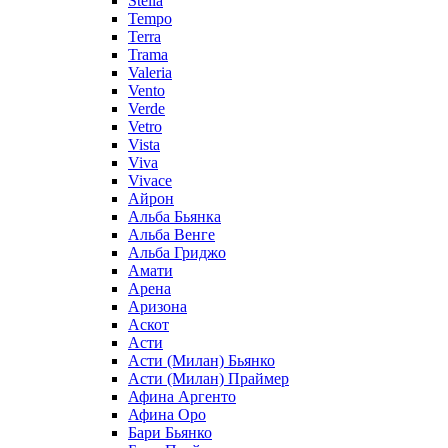
Stella
Tempo
Terra
Trama
Valeria
Vento
Verde
Vetro
Vista
Viva
Vivace
Айрон
Альба Бьянка
Альба Венге
Альба Гриджо
Амати
Арена
Аризона
Аскот
Асти
Асти (Милан) Бьянко
Асти (Милан) Праймер
Афина Аргенто
Афина Оро
Бари Бьянко