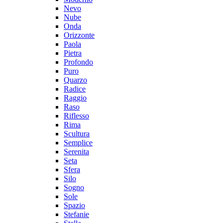
Nevo
Nube
Onda
Orizzonte
Paola
Pietra
Profondo
Puro
Quarzo
Radice
Raggio
Raso
Riflesso
Rima
Scultura
Semplice
Serenita
Seta
Sfera
Silo
Sogno
Sole
Spazio
Stefanie