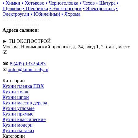
• Химки
• Хотьково
• Черноголовка
• Чехов
• Шатура
•
Щелково
• Щербинка
• Электрогорск
• Электросталь
•
Электроугли
• Юбилейный
• Яхрома
Адреса салонов:
► ТЦ ЭКСПОСТРОЙ
Москва, Нахимовский проспект, д. 24, вход 1, 2 этаж , место
65
☎
8 (495) 133-94-83
✉
order@kuhni-italy.ru
Категории
Кухни пленка ПВХ
Кухни эмаль
Кухни шпон
Кухни массив дерева
Кухни угловые
Кухни прямые
Кухни классические
Кухни модерн
Кухни на заказ
Категории