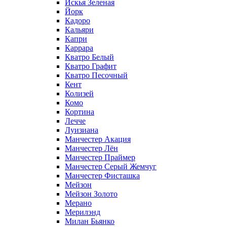
Искья Зеленая
Йорк
Кадоро
Кальяри
Капри
Каррара
Кватро Белый
Кватро Графит
Кватро Песочный
Кент
Колизей
Комо
Кортина
Лечче
Луизиана
Манчестер Акация
Манчестер Лён
Манчестер Праймер
Манчестер Серый Жемчуг
Манчестер Фисташка
Мейзон
Мейзон Золото
Мерано
Мерилэнд
Милан Бьянко