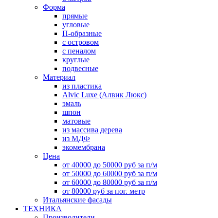
Форма
прямые
угловые
П-образные
с островом
с пеналом
круглые
подвесные
Материал
из пластика
Alvic Luxe (Алвик Люкс)
эмаль
шпон
матовые
из массива дерева
из МДФ
экомембрана
Цена
от 40000 до 50000 руб за п/м
от 50000 до 60000 руб за п/м
от 60000 до 80000 руб за п/м
от 80000 руб за пог. метр
Итальянские фасады
ТЕХНИКА
Производители