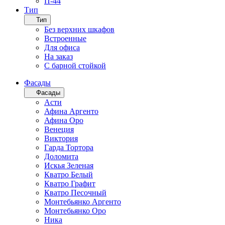
П-44
Тип
Тип
Без верхних шкафов
Встроенные
Для офиса
На заказ
С барной стойкой
Фасады
Фасады
Асти
Афина Аргенто
Афина Оро
Венеция
Виктория
Гарда Тортора
Доломита
Искья Зеленая
Кватро Белый
Кватро Графит
Кватро Песочный
Монтебьянко Аргенто
Монтебьянко Оро
Ника