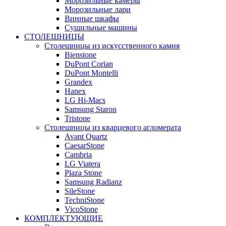
Морозильные камеры
Морозильные лари
Винные шкафы
Сушильные машины
СТОЛЕШНИЦЫ
Столешницы из искусственного камня
Bienstone
DuPont Corian
DuPont Montelli
Grandex
Hanex
LG Hi-Macs
Samsung Staron
Tristone
Столешницы из кварцевого агломерата
Avant Quartz
CaesarStone
Cambria
LG Viatera
Plaza Stone
Samsung Radianz
SileStone
TechniStone
VicoStone
КОМПЛЕКТУЮЩИЕ