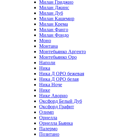
Милан Гриджио
Милан Джинс
Милан Дуб
Милан Кашемир
Милан Крема
Милан Фанго
Милан Фондо
Моно
Монтана
Монтебьянко Аргенто
Монтебьянко Оро
Наполи
Ника
Ника Д ОРО бежевая
Ника Д ОРО белая
Ника Ноче
Нике
Нике Аворио
Оксфорд Белый Дуб
Оксфорд Графит
Олимп
Орнелла
Орнелла Бьянка
Палермо
Позитано