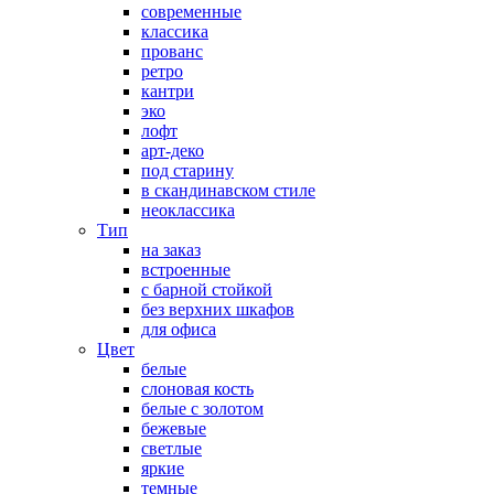
современные
классика
прованс
ретро
кантри
эко
лофт
арт-деко
под старину
в скандинавском стиле
неоклассика
Тип
на заказ
встроенные
с барной стойкой
без верхних шкафов
для офиса
Цвет
белые
слоновая кость
белые с золотом
бежевые
светлые
яркие
темные