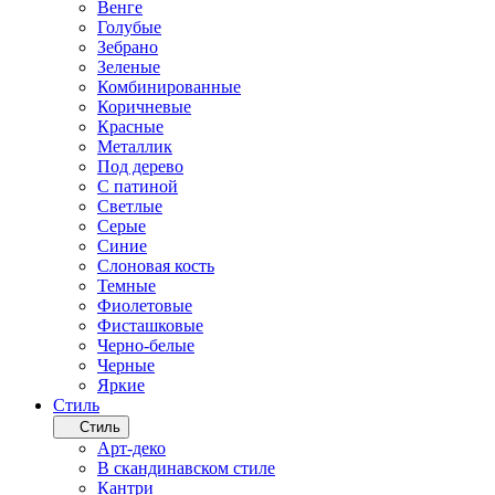
Венге
Голубые
Зебрано
Зеленые
Комбинированные
Коричневые
Красные
Металлик
Под дерево
С патиной
Светлые
Серые
Синие
Слоновая кость
Темные
Фиолетовые
Фисташковые
Черно-белые
Черные
Яркие
Стиль
Стиль
Арт-деко
В скандинавском стиле
Кантри