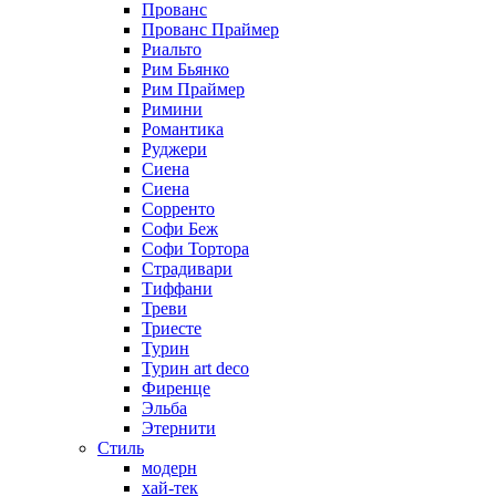
Прованс
Прованс Праймер
Риальто
Рим Бьянко
Рим Праймер
Римини
Романтика
Руджери
Сиена
Сиена
Сорренто
Софи Беж
Софи Тортора
Страдивари
Тиффани
Треви
Триесте
Турин
Турин art deco
Фиренце
Эльба
Этернити
Стиль
модерн
хай-тек