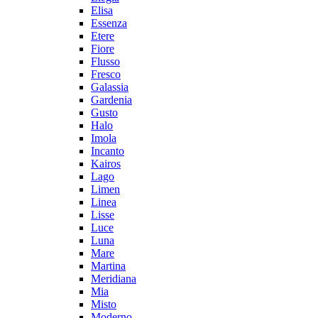
Elisa
Essenza
Etere
Fiore
Flusso
Fresco
Galassia
Gardenia
Gusto
Halo
Imola
Incanto
Kairos
Lago
Limen
Linea
Lisse
Luce
Luna
Mare
Martina
Meridiana
Mia
Misto
Moderno