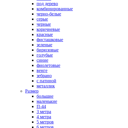
под дерево
комбинированные
черно-белые
серые
черные
коричневые
красные
фисташковые
зеленые
бирюзовые
голубые
синие
фиолетовые
венге
зебрано
с патиной
металлик
Размер
большие
маленькие
П-44
3 метра
4 метра
5 метров
6 метров