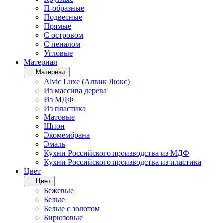
П-образные
Подвесные
Прямые
С островом
С пеналом
Угловые
Материал
Материал
Alvic Luxe (Алвик Люкс)
Из массива дерева
Из МДФ
Из пластика
Матовые
Шпон
Экомембрана
Эмаль
Кухни Российского производства из МДФ
Кухни Российского производства из пластика
Цвет
Цвет
Бежевые
Белые
Белые с золотом
Бирюзовые