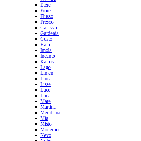
Etere
Fiore
Flusso
Fresco
Galassia
Gardenia
Gusto
Halo
Imola
Incanto
Kairos
Lago
Limen
Linea
Lisse
Luce
Luna
Mare
Martina
Meridiana
Mia
Misto
Moderno
Nevo
Nube