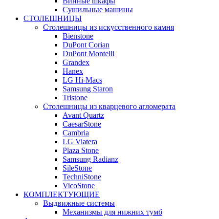
Винные шкафы
Сушильные машины
СТОЛЕШНИЦЫ
Столешницы из искусственного камня
Bienstone
DuPont Corian
DuPont Montelli
Grandex
Hanex
LG Hi-Macs
Samsung Staron
Tristone
Столешницы из кварцевого агломерата
Avant Quartz
CaesarStone
Cambria
LG Viatera
Plaza Stone
Samsung Radianz
SileStone
TechniStone
VicoStone
КОМПЛЕКТУЮЩИЕ
Выдвижные системы
Механизмы для нижних тумб