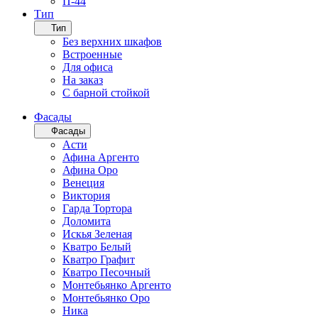
П-44
Тип
Тип
Без верхних шкафов
Встроенные
Для офиса
На заказ
С барной стойкой
Фасады
Фасады
Асти
Афина Аргенто
Афина Оро
Венеция
Виктория
Гарда Тортора
Доломита
Искья Зеленая
Кватро Белый
Кватро Графит
Кватро Песочный
Монтебьянко Аргенто
Монтебьянко Оро
Ника