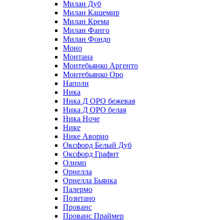
Милан Дуб
Милан Кашемир
Милан Крема
Милан Фанго
Милан Фондо
Моно
Монтана
Монтебьянко Аргенто
Монтебьянко Оро
Наполи
Ника
Ника Д ОРО бежевая
Ника Д ОРО белая
Ника Ноче
Нике
Нике Аворио
Оксфорд Белый Дуб
Оксфорд Графит
Олимп
Орнелла
Орнелла Бьянка
Палермо
Позитано
Прованс
Прованс Праймер