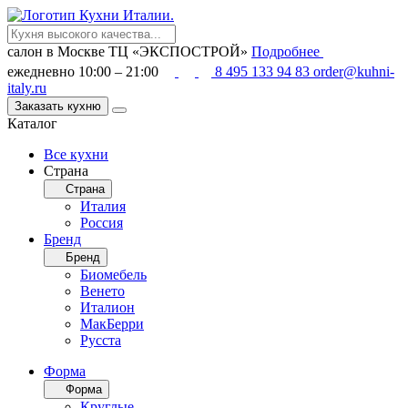
салон в Москве
ТЦ «ЭКСПОСТРОЙ»
Подробнее
ежедневно 10:00 – 21:00
8 495 133 94 83
order@kuhni-
italy.ru
Заказать кухню
Каталог
Все кухни
Страна
Страна
Италия
Россия
Бренд
Бренд
Биомебель
Венето
Италион
МакБерри
Русста
Форма
Форма
Круглые