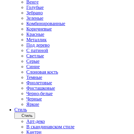
Венге
Голубые
Зебрано
Зеленые
Комбинированные
Коричневые
Красные
Металлик
Под дерево
С патиной
Светлые
Серые
Синие
Слоновая кость
Темные
Фиолетовые
Фисташковые
Черно-белые
Черные
Яркие
Стиль
Стиль
Арт-деко
В скандинавском стиле
Кантри