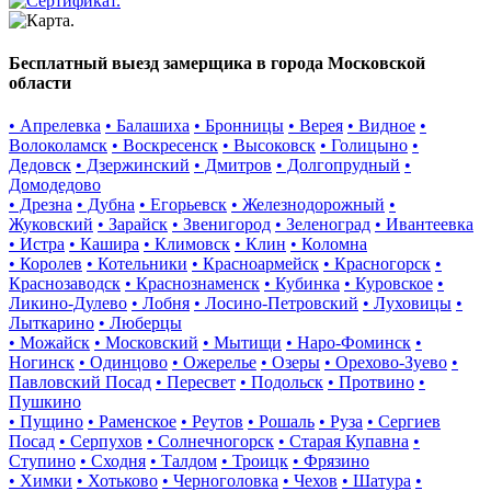
Бесплатный выезд замерщика в города Московской
области
• Апрелевка
• Балашиха
• Бронницы
• Верея
• Видное
•
Волоколамск
• Воскресенск
• Высоковск
• Голицыно
•
Дедовск
• Дзержинский
• Дмитров
• Долгопрудный
•
Домодедово
• Дрезна
• Дубна
• Егорьевск
• Железнодорожный
•
Жуковский
• Зарайск
• Звенигород
• Зеленоград
• Ивантеевка
• Истра
• Кашира
• Климовск
• Клин
• Коломна
• Королев
• Котельники
• Красноармейск
• Красногорск
•
Краснозаводск
• Краснознаменск
• Кубинка
• Куровское
•
Ликино-Дулево
• Лобня
• Лосино-Петровский
• Луховицы
•
Лыткарино
• Люберцы
• Можайск
• Московский
• Мытищи
• Наро-Фоминск
•
Ногинск
• Одинцово
• Ожерелье
• Озеры
• Орехово-Зуево
•
Павловский Посад
• Пересвет
• Подольск
• Протвино
•
Пушкино
• Пущино
• Раменское
• Реутов
• Рошаль
• Руза
• Сергиев
Посад
• Серпухов
• Солнечногорск
• Старая Купавна
•
Ступино
• Сходня
• Талдом
• Троицк
• Фрязино
• Химки
• Хотьково
• Черноголовка
• Чехов
• Шатура
•