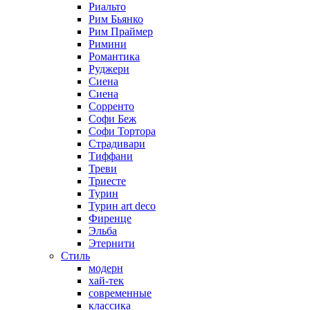
Риальто
Рим Бьянко
Рим Праймер
Римини
Романтика
Руджери
Сиена
Сиена
Сорренто
Софи Беж
Софи Тортора
Страдивари
Тиффани
Треви
Триесте
Турин
Турин art deco
Фиренце
Эльба
Этернити
Стиль
модерн
хай-тек
современные
классика