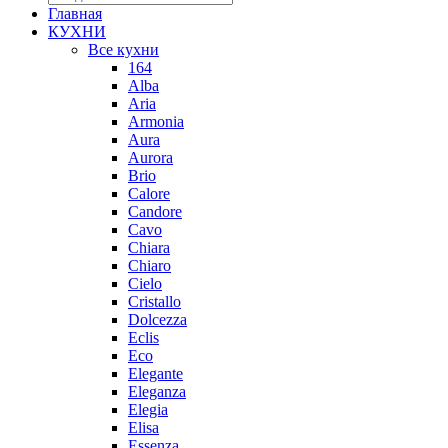
Главная
КУХНИ
Все кухни
164
Alba
Aria
Armonia
Aura
Aurora
Brio
Calore
Candore
Cavo
Chiara
Chiaro
Cielo
Cristallo
Dolcezza
Eclis
Eco
Elegante
Eleganza
Elegia
Elisa
Essenza