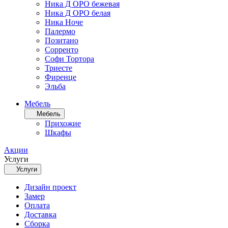
Ника Д ОРО бежевая
Ника Д ОРО белая
Ника Ноче
Палермо
Позитано
Сорренто
Софи Тортора
Триесте
Фиренце
Эльба
Мебель
Мебель
Прихожие
Шкафы
Акции
Услуги
Услуги
Дизайн проект
Замер
Оплата
Доставка
Сборка