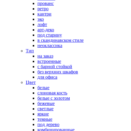
прованс
ретро
кантри
эко
лофт
арт-деко
под старину
в скандинавском стиле
неоклассика
Тип
на заказ
встроенные
с барной стойкой
без верхних шкафов
для офиса
Цвет
белые
слоновая кость
белые с золотом
бежевые
светлые
яркие
темные
под дерево
комбинированные