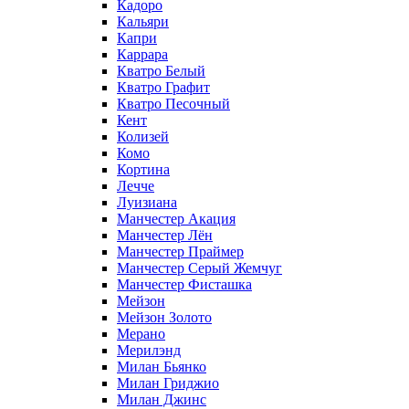
Кадоро
Кальяри
Капри
Каррара
Кватро Белый
Кватро Графит
Кватро Песочный
Кент
Колизей
Комо
Кортина
Лечче
Луизиана
Манчестер Акация
Манчестер Лён
Манчестер Праймер
Манчестер Серый Жемчуг
Манчестер Фисташка
Мейзон
Мейзон Золото
Мерано
Мерилэнд
Милан Бьянко
Милан Гриджио
Милан Джинс