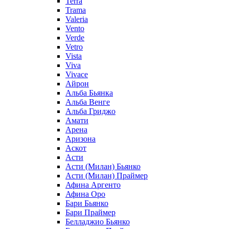
Terra
Trama
Valeria
Vento
Verde
Vetro
Vista
Viva
Vivace
Айрон
Альба Бьянка
Альба Венге
Альба Гриджо
Амати
Арена
Аризона
Аскот
Асти
Асти (Милан) Бьянко
Асти (Милан) Праймер
Афина Аргенто
Афина Оро
Бари Бьянко
Бари Праймер
Белладжио Бьянко