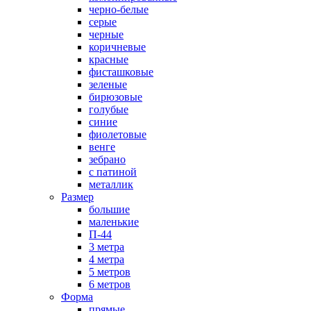
черно-белые
серые
черные
коричневые
красные
фисташковые
зеленые
бирюзовые
голубые
синие
фиолетовые
венге
зебрано
с патиной
металлик
Размер
большие
маленькие
П-44
3 метра
4 метра
5 метров
6 метров
Форма
прямые