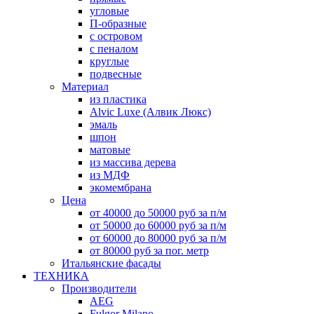
угловые
П-образные
с островом
с пеналом
круглые
подвесные
Материал
из пластика
Alvic Luxe (Алвик Люкс)
эмаль
шпон
матовые
из массива дерева
из МДФ
экомембрана
Цена
от 40000 до 50000 руб за п/м
от 50000 до 60000 руб за п/м
от 60000 до 80000 руб за п/м
от 80000 руб за пог. метр
Итальянские фасады
ТЕХНИКА
Производители
AEG
Fulgor Milano