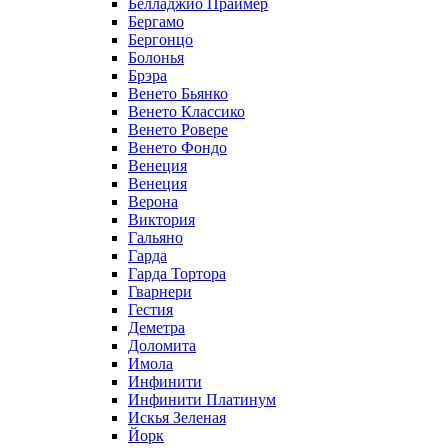
Белладжио Праймер
Бергамо
Бергонцо
Болонья
Брэра
Венето Бьянко
Венето Классико
Венето Ровере
Венето Фондо
Венеция
Венеция
Верона
Виктория
Гальяно
Гарда
Гарда Тортора
Гварнери
Гестия
Деметра
Доломита
Имола
Инфинити
Инфинити Платинум
Искья Зеленая
Йорк