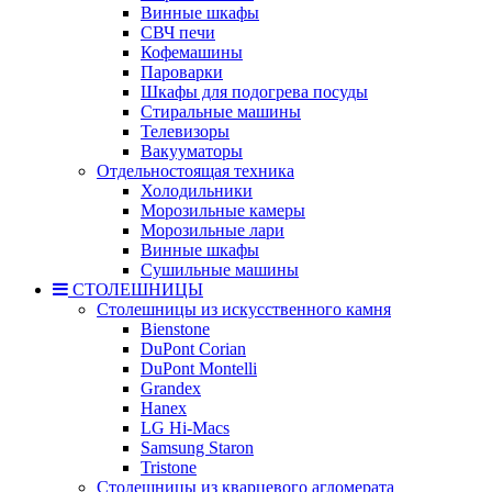
Винные шкафы
СВЧ печи
Кофемашины
Пароварки
Шкафы для подогрева посуды
Стиральные машины
Телевизоры
Вакууматоры
Отдельностоящая техника
Холодильники
Морозильные камеры
Морозильные лари
Винные шкафы
Сушильные машины
СТОЛЕШНИЦЫ
Столешницы из искусственного камня
Bienstone
DuPont Corian
DuPont Montelli
Grandex
Hanex
LG Hi-Macs
Samsung Staron
Tristone
Столешницы из кварцевого агломерата