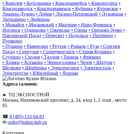
• Королев
• Котельники
• Красноармейск
• Красногорск
•
Краснозаводск
• Краснознаменск
• Кубинка
• Куровское
•
Ликино-Дулево
• Лобня
• Лосино-Петровский
• Луховицы
•
Лыткарино
• Люберцы
• Можайск
• Московский
• Мытищи
• Наро-Фоминск
•
Ногинск
• Одинцово
• Ожерелье
• Озеры
• Орехово-Зуево
•
Павловский Посад
• Пересвет
• Подольск
• Протвино
•
Пушкино
• Пущино
• Раменское
• Реутов
• Рошаль
• Руза
• Сергиев
Посад
• Серпухов
• Солнечногорск
• Старая Купавна
•
Ступино
• Сходня
• Талдом
• Троицк
• Фрязино
• Химки
• Хотьково
• Черноголовка
• Чехов
• Шатура
•
Щелково
• Щербинка
• Электрогорск
• Электросталь
•
Электроугли
• Юбилейный
• Яхрома
Адреса салонов:
► ТЦ ЭКСПОСТРОЙ
Москва, Нахимовский проспект, д. 24, вход 1, 2 этаж , место
65
☎
8 (495) 133-94-83
✉
order@kuhni-italy.ru
Категории