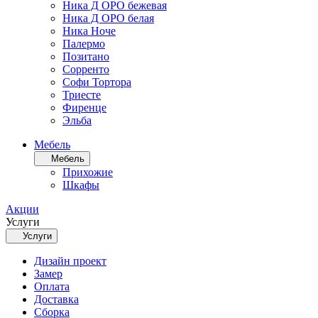
Ника Д ОРО бежевая
Ника Д ОРО белая
Ника Ноче
Палермо
Позитано
Сорренто
Софи Тортора
Триесте
Фиренце
Эльба
Мебель
Мебель
Прихожие
Шкафы
Акции
Услуги
Услуги
Дизайн проект
Замер
Оплата
Доставка
Сборка