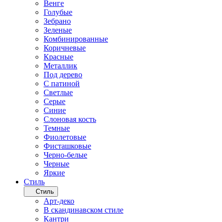
Венге
Голубые
Зебрано
Зеленые
Комбинированные
Коричневые
Красные
Металлик
Под дерево
С патиной
Светлые
Серые
Синие
Слоновая кость
Темные
Фиолетовые
Фисташковые
Черно-белые
Черные
Яркие
Стиль
Стиль
Арт-деко
В скандинавском стиле
Кантри