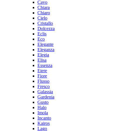
Cavo
Chiara
Chiaro
Cielo
Cristallo
Dolcezza
Eclis
Eco
Elegante
Eleganza
Elegia
Elisa
Essenza
Etere
Fiore
Flusso
Fresco
Galassia
Gardenia
Gusto
Halo
Imola
Incanto
Kairos
Lago