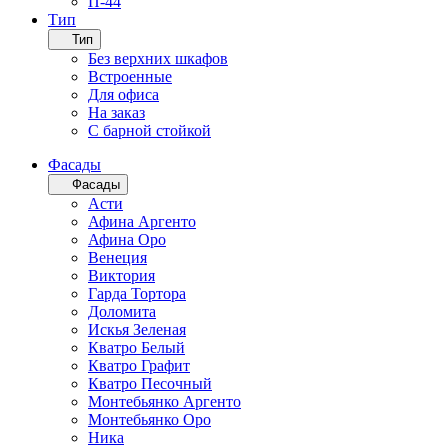
П-44
Тип
Тип
Без верхних шкафов
Встроенные
Для офиса
На заказ
С барной стойкой
Фасады
Фасады
Асти
Афина Аргенто
Афина Оро
Венеция
Виктория
Гарда Тортора
Доломита
Искья Зеленая
Кватро Белый
Кватро Графит
Кватро Песочный
Монтебьянко Аргенто
Монтебьянко Оро
Ника