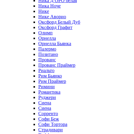
Ника Д ОРО белая
Ника Ноче
Нике
Нике Аворио
Оксфорд Белый Дуб
Оксфорд Графит
Олимп
Орнелла
Орнелла Бьянка
Палермо
Позитано
Прованс
Прованс Праймер
Риальто
Рим Бьянко
Рим Праймер
Римини
Романтика
Руджери
Сиена
Сиена
Сорренто
Софи Беж
Софи Тортора
Страдивари