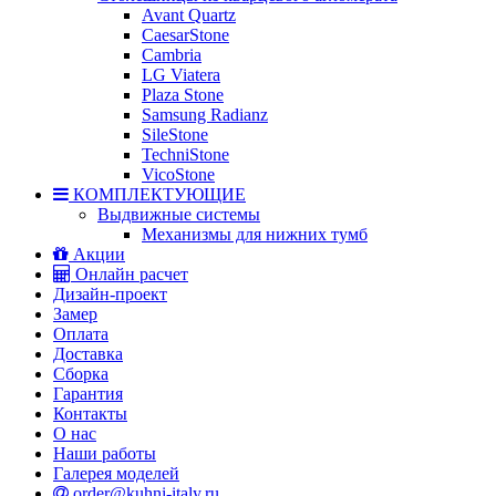
Avant Quartz
CaesarStone
Cambria
LG Viatera
Plaza Stone
Samsung Radianz
SileStone
TechniStone
VicoStone
КОМПЛЕКТУЮЩИЕ
Выдвижные системы
Механизмы для нижних тумб
Акции
Онлайн расчет
Дизайн-проект
Замер
Оплата
Доставка
Сборка
Гарантия
Контакты
О нас
Наши работы
Галерея моделей
order@kuhni-italy.ru