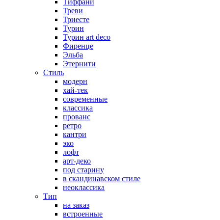
Тиффани
Треви
Триесте
Турин
Турин art deco
Фиренце
Эльба
Этернити
Стиль
модерн
хай-тек
современные
классика
прованс
ретро
кантри
эко
лофт
арт-деко
под старину
в скандинавском стиле
неоклассика
Тип
на заказ
встроенные