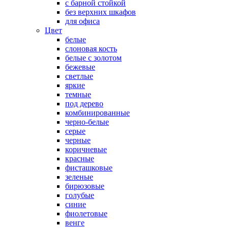
с барной стойкой
без верхних шкафов
для офиса
Цвет
белые
слоновая кость
белые с золотом
бежевые
светлые
яркие
темные
под дерево
комбинированные
черно-белые
серые
черные
коричневые
красные
фисташковые
зеленые
бирюзовые
голубые
синие
фиолетовые
венге