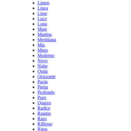
Limen
Linea
Lisse
Luce
Luna
Mare
Martina
Meridiana
Mia
Misto
Moderno
Nevo
Nube
Onda
Orizzonte
Paola
Pietra
Profondo
Puro
Quarzo
Radice
Raggio
Raso
Riflesso
Rima