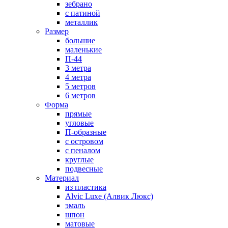
зебрано
с патиной
металлик
Размер
большие
маленькие
П-44
3 метра
4 метра
5 метров
6 метров
Форма
прямые
угловые
П-образные
с островом
с пеналом
круглые
подвесные
Материал
из пластика
Alvic Luxe (Алвик Люкс)
эмаль
шпон
матовые