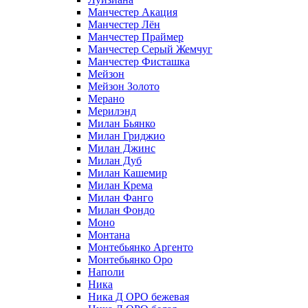
Манчестер Акация
Манчестер Лён
Манчестер Праймер
Манчестер Серый Жемчуг
Манчестер Фисташка
Мейзон
Мейзон Золото
Мерано
Мерилэнд
Милан Бьянко
Милан Гриджио
Милан Джинс
Милан Дуб
Милан Кашемир
Милан Крема
Милан Фанго
Милан Фондо
Моно
Монтана
Монтебьянко Аргенто
Монтебьянко Оро
Наполи
Ника
Ника Д ОРО бежевая