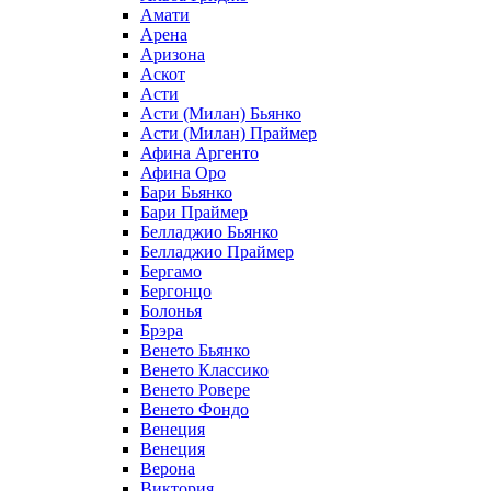
Амати
Арена
Аризона
Аскот
Асти
Асти (Милан) Бьянко
Асти (Милан) Праймер
Афина Аргенто
Афина Оро
Бари Бьянко
Бари Праймер
Белладжио Бьянко
Белладжио Праймер
Бергамо
Бергонцо
Болонья
Брэра
Венето Бьянко
Венето Классико
Венето Ровере
Венето Фондо
Венеция
Венеция
Верона
Виктория