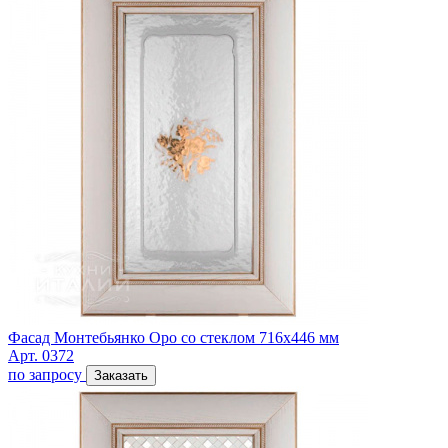
Фасад Монтебьянко Оро со стеклом 716х446 мм
Арт. 0372
по запросу
Заказать