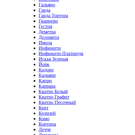
Гальяно
Гарда
Гарда Тортора
Гварнери
Гестия
Деметра
Доломита
Имола
Инфинити
Инфинити Платинум
Искья Зеленая
Йорк
Кадоро
Кальяри
Капри
Каррара
Кватро Белый
Кватро Графит
Кватро Песочный
Кент
Колизей
Комо
Кортина
Лечче
Луизиана