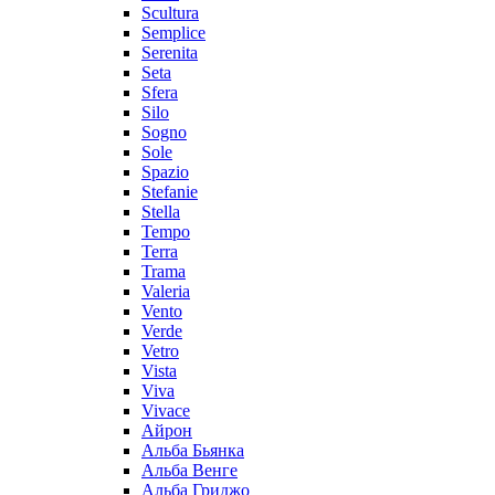
Scultura
Semplice
Serenita
Seta
Sfera
Silo
Sogno
Sole
Spazio
Stefanie
Stella
Tempo
Terra
Trama
Valeria
Vento
Verde
Vetro
Vista
Viva
Vivace
Айрон
Альба Бьянка
Альба Венге
Альба Гриджо