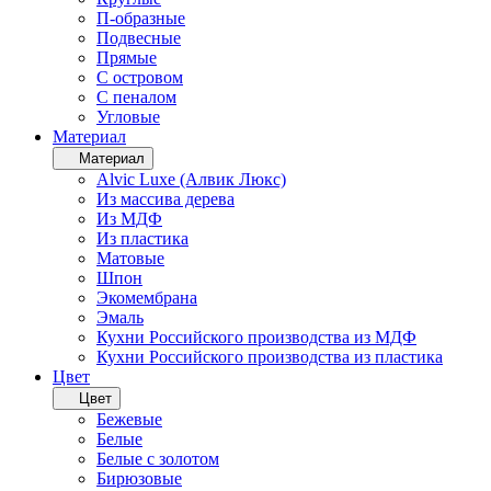
П-образные
Подвесные
Прямые
С островом
С пеналом
Угловые
Материал
Материал
Alvic Luxe (Алвик Люкс)
Из массива дерева
Из МДФ
Из пластика
Матовые
Шпон
Экомембрана
Эмаль
Кухни Российского производства из МДФ
Кухни Российского производства из пластика
Цвет
Цвет
Бежевые
Белые
Белые с золотом
Бирюзовые