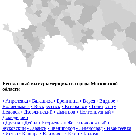
Бесплатный выезд замерщика в города Московской
области
• Апрелевка
• Балашиха
• Бронницы
• Верея
• Видное
•
Волоколамск
• Воскресенск
• Высоковск
• Голицыно
•
Дедовск
• Дзержинский
• Дмитров
• Долгопрудный
•
Домодедово
• Дрезна
• Дубна
• Егорьевск
• Железнодорожный
•
Жуковский
• Зарайск
• Звенигород
• Зеленоград
• Ивантеевка
• Истра
• Кашира
• Климовск
• Клин
• Коломна