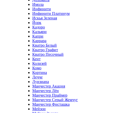
Имола
Инфинити
Инфинити Платинум
Искья Зеленая
Йорк
Кадоро
Кальяри
Капри
Каррара
Кватро Белый
Кватро Графит
Кватро Песочный
Кент
Колизей
Комо
Кортина
Лечче
Луизиана
Манчестер Акация
Манчестер Лён
Манчестер Праймер
Манчестер Серый Жемчуг
Манчестер Фисташка
Мейзон