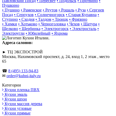
Павловский Посад
• Пересвет
• Подольск
• Протвино
•
Пушкино
• Пущино
• Раменское
• Реутов
• Рошаль
• Руза
• Сергиев
Посад
• Серпухов
• Солнечногорск
• Старая Купавна
•
Ступино
• Сходня
• Талдом
• Троицк
• Фрязино
• Химки
• Хотьково
• Черноголовка
• Чехов
• Шатура
•
Щелково
• Щербинка
• Электрогорск
• Электросталь
•
Электроугли
• Юбилейный
• Яхрома
Адреса салонов:
► ТЦ ЭКСПОСТРОЙ
Москва, Нахимовский проспект, д. 24, вход 1, 2 этаж , место
65
☎
8 (495) 133-94-83
✉
order@kuhni-italy.ru
Категории
Кухни пленка ПВХ
Кухни эмаль
Кухни шпон
Кухни массив дерева
Кухни угловые
Кухни прямые