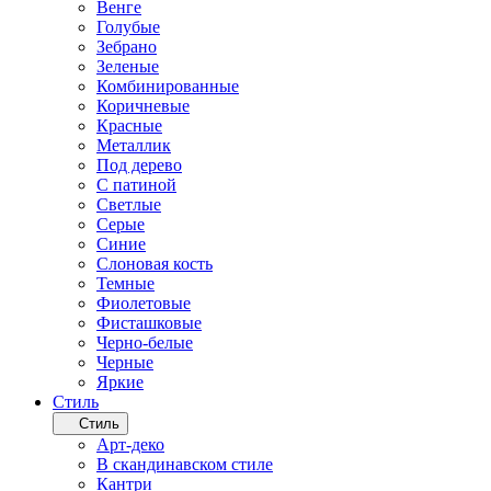
Венге
Голубые
Зебрано
Зеленые
Комбинированные
Коричневые
Красные
Металлик
Под дерево
С патиной
Светлые
Серые
Синие
Слоновая кость
Темные
Фиолетовые
Фисташковые
Черно-белые
Черные
Яркие
Стиль
Стиль
Арт-деко
В скандинавском стиле
Кантри