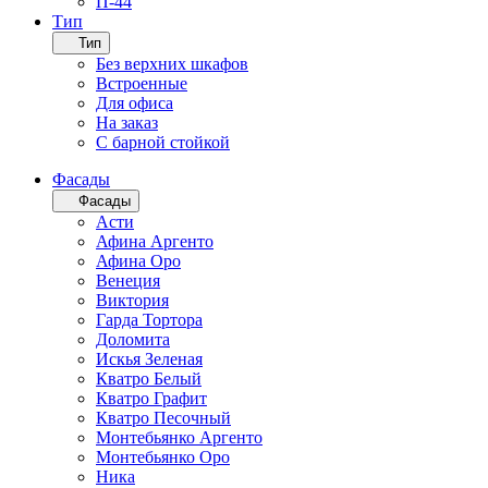
П-44
Тип
Тип
Без верхних шкафов
Встроенные
Для офиса
На заказ
С барной стойкой
Фасады
Фасады
Асти
Афина Аргенто
Афина Оро
Венеция
Виктория
Гарда Тортора
Доломита
Искья Зеленая
Кватро Белый
Кватро Графит
Кватро Песочный
Монтебьянко Аргенто
Монтебьянко Оро
Ника