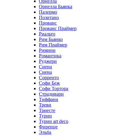
Орнелла
Орнелла Бьянка
Палермо
Позитано
Прованс
Прованс Праймер
Риальто
Рим Бьянко
Рим Праймер
Римини
Романтика
Руджери
Сиена
Сиена
Сорренто
Софи Беж
Софи Тортора
Страдивари
Тиффани
Треви
Триесте
Турин
Турин art deco
Фиренце
Эльба