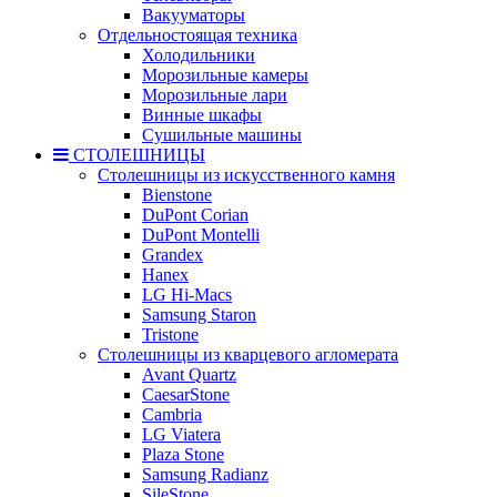
Вакууматоры
Отдельностоящая техника
Холодильники
Морозильные камеры
Морозильные лари
Винные шкафы
Сушильные машины
СТОЛЕШНИЦЫ
Столешницы из искусственного камня
Bienstone
DuPont Corian
DuPont Montelli
Grandex
Hanex
LG Hi-Macs
Samsung Staron
Tristone
Столешницы из кварцевого агломерата
Avant Quartz
CaesarStone
Cambria
LG Viatera
Plaza Stone
Samsung Radianz
SileStone