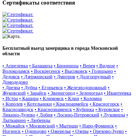
Сертификаты соответствия
Бесплатный выезд замерщика в города Московской
области
• Апрелевка
• Балашиха
• Бронницы
• Верея
• Видное
•
Волоколамск
• Воскресенск
• Высоковск
• Голицыно
•
Дедовск
• Дзержинский
• Дмитров
• Долгопрудный
•
Домодедово
• Дрезна
• Дубна
• Егорьевск
• Железнодорожный
•
Жуковский
• Зарайск
• Звенигород
• Зеленоград
• Ивантеевка
• Истра
• Кашира
• Климовск
• Клин
• Коломна
• Королев
• Котельники
• Красноармейск
• Красногорск
•
Краснозаводск
• Краснознаменск
• Кубинка
• Куровское
•
Ликино-Дулево
• Лобня
• Лосино-Петровский
• Луховицы
•
Лыткарино
• Люберцы
• Можайск
• Московский
• Мытищи
• Наро-Фоминск
•
Ногинск
• Одинцово
• Ожерелье
• Озеры
• Орехово-Зуево
•