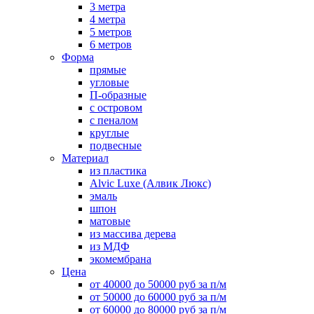
3 метра
4 метра
5 метров
6 метров
Форма
прямые
угловые
П-образные
с островом
с пеналом
круглые
подвесные
Материал
из пластика
Alvic Luxe (Алвик Люкс)
эмаль
шпон
матовые
из массива дерева
из МДФ
экомембрана
Цена
от 40000 до 50000 руб за п/м
от 50000 до 60000 руб за п/м
от 60000 до 80000 руб за п/м