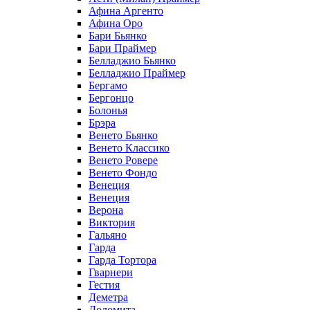
Афина Аргенто
Афина Оро
Бари Бьянко
Бари Праймер
Белладжио Бьянко
Белладжио Праймер
Бергамо
Бергонцо
Болонья
Брэра
Венето Бьянко
Венето Классико
Венето Ровере
Венето Фондо
Венеция
Венеция
Верона
Виктория
Гальяно
Гарда
Гарда Тортора
Гварнери
Гестия
Деметра
Доломита