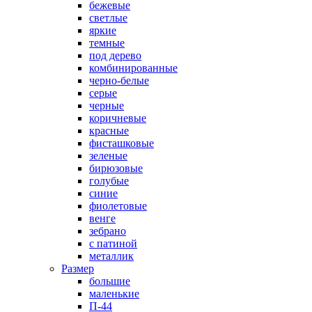
бежевые
светлые
яркие
темные
под дерево
комбинированные
черно-белые
серые
черные
коричневые
красные
фисташковые
зеленые
бирюзовые
голубые
синие
фиолетовые
венге
зебрано
с патиной
металлик
Размер
большие
маленькие
П-44