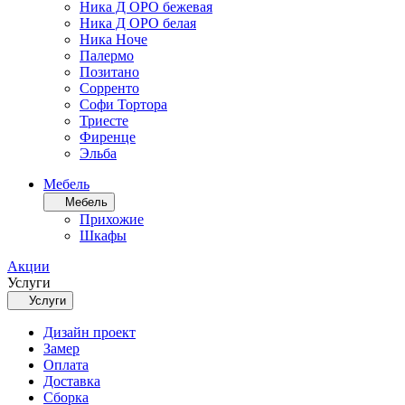
Ника Д ОРО бежевая
Ника Д ОРО белая
Ника Ноче
Палермо
Позитано
Сорренто
Софи Тортора
Триесте
Фиренце
Эльба
Мебель
Мебель
Прихожие
Шкафы
Акции
Услуги
Услуги
Дизайн проект
Замер
Оплата
Доставка
Сборка