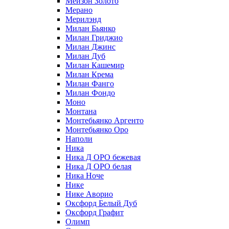
Мейзон Золото
Мерано
Мерилэнд
Милан Бьянко
Милан Гриджио
Милан Джинс
Милан Дуб
Милан Кашемир
Милан Крема
Милан Фанго
Милан Фондо
Моно
Монтана
Монтебьянко Аргенто
Монтебьянко Оро
Наполи
Ника
Ника Д ОРО бежевая
Ника Д ОРО белая
Ника Ноче
Нике
Нике Аворио
Оксфорд Белый Дуб
Оксфорд Графит
Олимп