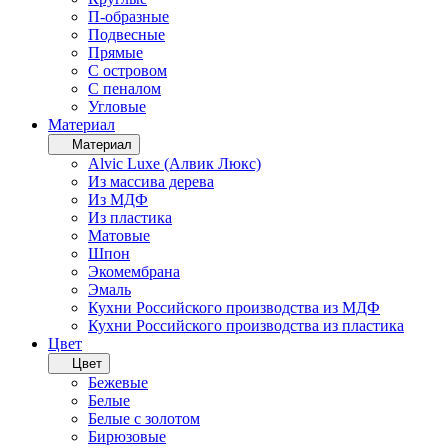
П-образные
Подвесные
Прямые
С островом
С пеналом
Угловые
Материал
Материал
Alvic Luxe (Алвик Люкс)
Из массива дерева
Из МДФ
Из пластика
Матовые
Шпон
Экомембрана
Эмаль
Кухни Российского производства из МДФ
Кухни Российского производства из пластика
Цвет
Цвет
Бежевые
Белые
Белые с золотом
Бирюзовые