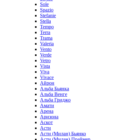
Sole
Spazio
Stefanie
Stella
Tempo
Terra
Trama
Valeria
Vento
Verde
Vetro
Vista
Viva
Vivace
Айрон
Альба Бьянка
Альба Венге
Альба Гриджо
Амати
Арена
Аризона
Аскот
Асти
Асти (Милан) Бьянко
Асти (Милан) Праймер