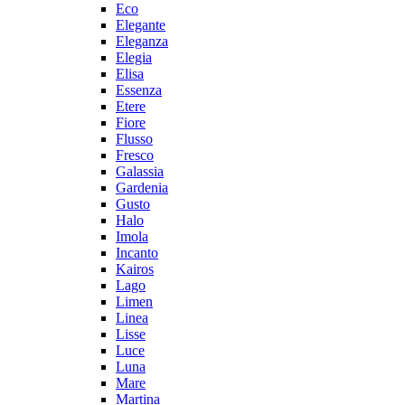
Eco
Elegante
Eleganza
Elegia
Elisa
Essenza
Etere
Fiore
Flusso
Fresco
Galassia
Gardenia
Gusto
Halo
Imola
Incanto
Kairos
Lago
Limen
Linea
Lisse
Luce
Luna
Mare
Martina