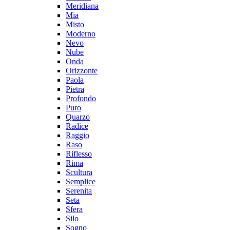
Meridiana
Mia
Misto
Moderno
Nevo
Nube
Onda
Orizzonte
Paola
Pietra
Profondo
Puro
Quarzo
Radice
Raggio
Raso
Riflesso
Rima
Scultura
Semplice
Serenita
Seta
Sfera
Silo
Sogno