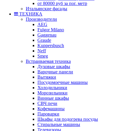
от 80000 руб за пог. метр
Итальянские фасады
ТЕХНИКА
Производители
AEG
Fulgor Milano
Gaggenau
Graude
Kuppersbusch
Neff
Smeg
Встраиваемая техника
Духовые шкафы
Варочные панели
Вытяжки
Посудомоечные машины
Холодильники
Морозильники
Винные шкафы
СВЧ печи
Кофемашины
Пароварки
Шкафы для подогрева посуды
Стиральные машины
Телевизоры