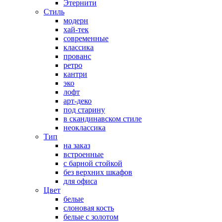
Этернити
Стиль
модерн
хай-тек
современные
классика
прованс
ретро
кантри
эко
лофт
арт-деко
под старину
в скандинавском стиле
неоклассика
Тип
на заказ
встроенные
с барной стойкой
без верхних шкафов
для офиса
Цвет
белые
слоновая кость
белые с золотом