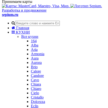
Принимаем карты
Разработка и продвижение
sepium.ru
Главная
КУХНИ
Все кухни
164
Alba
Aria
Armonia
Aura
Aurora
Brio
Calore
Candore
Cavo
Chiara
Chiaro
Cielo
Cristallo
Dolcezza
Eclis