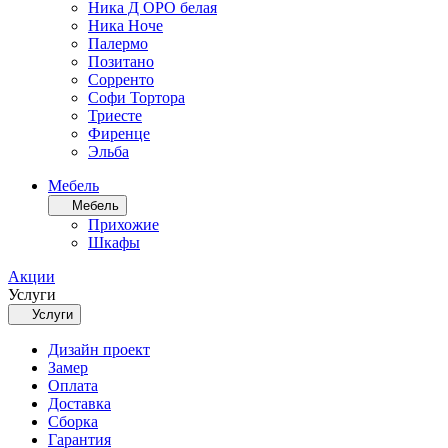
Ника Д ОРО белая
Ника Ноче
Палермо
Позитано
Сорренто
Софи Тортора
Триесте
Фиренце
Эльба
Мебель
Мебель
Прихожие
Шкафы
Акции
Услуги
Услуги
Дизайн проект
Замер
Оплата
Доставка
Сборка
Гарантия