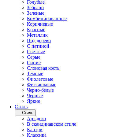
Голубые
Зебрано
Зеленые
Комбинированные
Коричневые
Красные
Металлик
Под дерево
С патиной
Светлые
Серые
Синие
Слоновая кость
Темные
Фиолетовые
Фисташковые
Черно-белые
Черные
Яркие
Стиль
Стиль
Арт-деко
В скандинавском стиле
Кантри
Классика