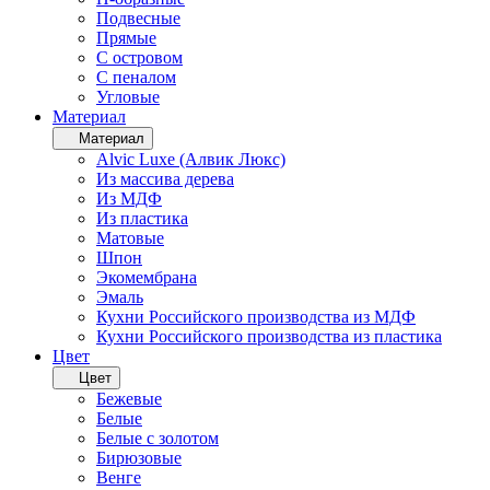
Подвесные
Прямые
С островом
С пеналом
Угловые
Материал
Материал
Alvic Luxe (Алвик Люкс)
Из массива дерева
Из МДФ
Из пластика
Матовые
Шпон
Экомембрана
Эмаль
Кухни Российского производства из МДФ
Кухни Российского производства из пластика
Цвет
Цвет
Бежевые
Белые
Белые с золотом
Бирюзовые
Венге