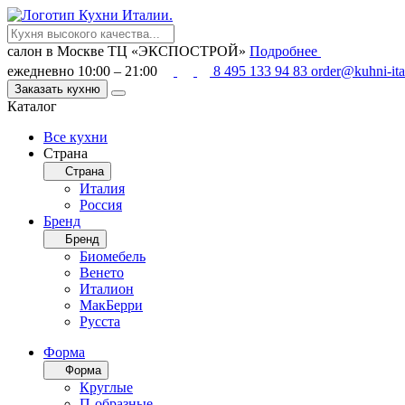
салон в Москве
ТЦ «ЭКСПОСТРОЙ»
Подробнее
ежедневно 10:00 – 21:00
8 495 133 94 83
order@kuhni-ita
Заказать кухню
Каталог
Все кухни
Страна
Страна
Италия
Россия
Бренд
Бренд
Биомебель
Венето
Италион
МакБерри
Русста
Форма
Форма
Круглые
П-образные