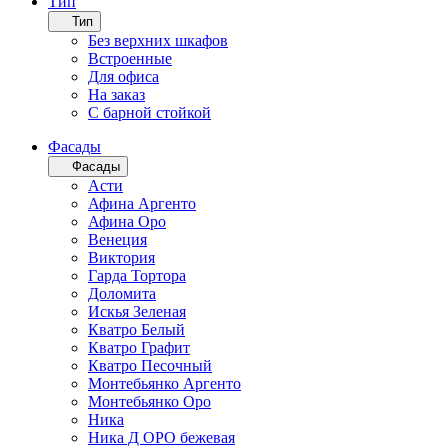
Тип
Тип
Без верхних шкафов
Встроенные
Для офиса
На заказ
С барной стойкой
Фасады
Фасады
Асти
Афина Аргенто
Афина Оро
Венеция
Виктория
Гарда Тортора
Доломита
Искья Зеленая
Кватро Белый
Кватро Графит
Кватро Песочный
Монтебьянко Аргенто
Монтебьянко Оро
Ника
Ника Д ОРО бежевая