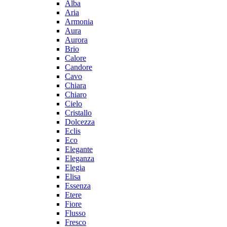
Alba
Aria
Armonia
Aura
Aurora
Brio
Calore
Candore
Cavo
Chiara
Chiaro
Cielo
Cristallo
Dolcezza
Eclis
Eco
Elegante
Eleganza
Elegia
Elisa
Essenza
Etere
Fiore
Flusso
Fresco