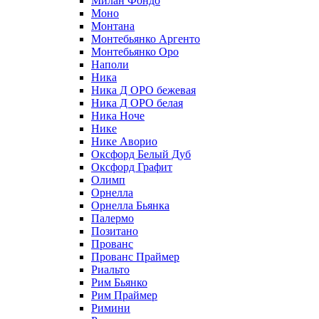
Милан Фондо
Моно
Монтана
Монтебьянко Аргенто
Монтебьянко Оро
Наполи
Ника
Ника Д ОРО бежевая
Ника Д ОРО белая
Ника Ноче
Нике
Нике Аворио
Оксфорд Белый Дуб
Оксфорд Графит
Олимп
Орнелла
Орнелла Бьянка
Палермо
Позитано
Прованс
Прованс Праймер
Риальто
Рим Бьянко
Рим Праймер
Римини