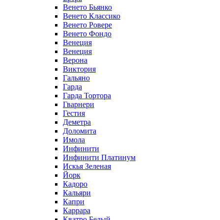
Венето Бьянко
Венето Классико
Венето Ровере
Венето Фондо
Венеция
Венеция
Верона
Виктория
Гальяно
Гарда
Гарда Тортора
Гварнери
Гестия
Деметра
Доломита
Имола
Инфинити
Инфинити Платинум
Искья Зеленая
Йорк
Кадоро
Кальяри
Капри
Каррара
Кватро Белый