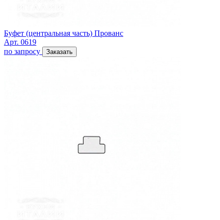
Буфет (центральная часть) Прованс
Арт. 0619
по запросу
Заказать