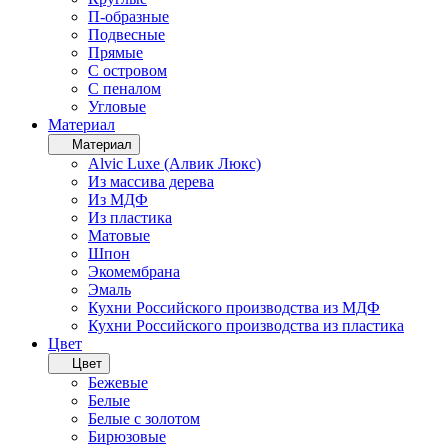
П-образные
Подвесные
Прямые
С островом
С пеналом
Угловые
Материал
Материал
Alvic Luxe (Алвик Люкс)
Из массива дерева
Из МДФ
Из пластика
Матовые
Шпон
Экомембрана
Эмаль
Кухни Российского производства из МДФ
Кухни Российского производства из пластика
Цвет
Цвет
Бежевые
Белые
Белые с золотом
Бирюзовые