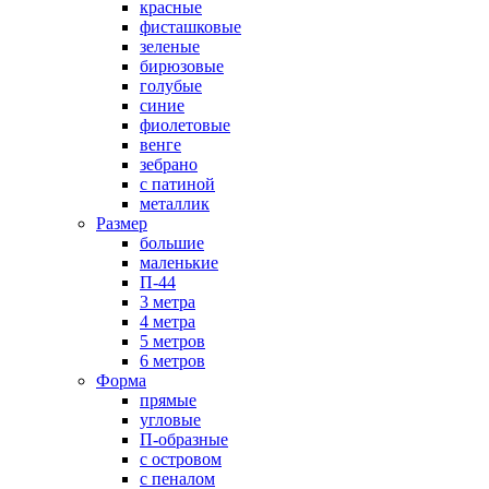
красные
фисташковые
зеленые
бирюзовые
голубые
синие
фиолетовые
венге
зебрано
с патиной
металлик
Размер
большие
маленькие
П-44
3 метра
4 метра
5 метров
6 метров
Форма
прямые
угловые
П-образные
с островом
с пеналом