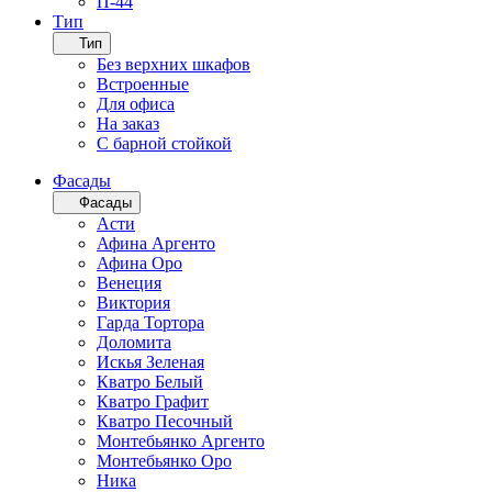
П-44
Тип
Тип
Без верхних шкафов
Встроенные
Для офиса
На заказ
С барной стойкой
Фасады
Фасады
Асти
Афина Аргенто
Афина Оро
Венеция
Виктория
Гарда Тортора
Доломита
Искья Зеленая
Кватро Белый
Кватро Графит
Кватро Песочный
Монтебьянко Аргенто
Монтебьянко Оро
Ника