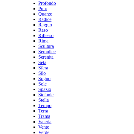
Profondo
Puro
Quarzo
Radice
Raggio
Raso
Riflesso
Rima
Scultura
Semplice
Serenita
Seta
Sfera
Silo
Sogno
Sole
Spazio
Stefanie
Stella
Tempo
Terra
Trama
Valeria
Vento
Verde