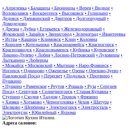
• Апрелевка
• Балашиха
• Бронницы
• Верея
• Видное
•
Волоколамск
• Воскресенск
• Высоковск
• Голицыно
•
Дедовск
• Дзержинский
• Дмитров
• Долгопрудный
•
Домодедово
• Дрезна
• Дубна
• Егорьевск
• Железнодорожный
•
Жуковский
• Зарайск
• Звенигород
• Зеленоград
• Ивантеевка
• Истра
• Кашира
• Климовск
• Клин
• Коломна
• Королев
• Котельники
• Красноармейск
• Красногорск
•
Краснозаводск
• Краснознаменск
• Кубинка
• Куровское
•
Ликино-Дулево
• Лобня
• Лосино-Петровский
• Луховицы
•
Лыткарино
• Люберцы
• Можайск
• Московский
• Мытищи
• Наро-Фоминск
•
Ногинск
• Одинцово
• Ожерелье
• Озеры
• Орехово-Зуево
•
Павловский Посад
• Пересвет
• Подольск
• Протвино
•
Пушкино
• Пущино
• Раменское
• Реутов
• Рошаль
• Руза
• Сергиев
Посад
• Серпухов
• Солнечногорск
• Старая Купавна
•
Ступино
• Сходня
• Талдом
• Троицк
• Фрязино
• Химки
• Хотьково
• Черноголовка
• Чехов
• Шатура
•
Щелково
• Щербинка
• Электрогорск
• Электросталь
•
Электроугли
• Юбилейный
• Яхрома
Адреса салонов: