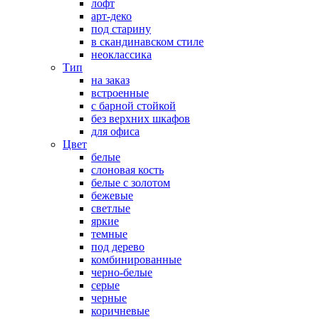
лофт
арт-деко
под старину
в скандинавском стиле
неоклассика
Тип
на заказ
встроенные
с барной стойкой
без верхних шкафов
для офиса
Цвет
белые
слоновая кость
белые с золотом
бежевые
светлые
яркие
темные
под дерево
комбинированные
черно-белые
серые
черные
коричневые