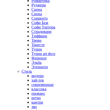
Романтика
Руджери
Сиена
Сиена
Сорренто
Софи Беж
Софи Тортора
Страдивари
Тиффани
Треви
Триесте
Турин
Турин art deco
Фиренце
Эльба
Этернити
Стиль
модерн
хай-тек
современные
классика
прованс
ретро
кантри
эко