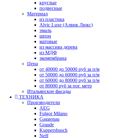
круглые
подвесные
Материал
из пластика
Alvic Luxe (Алвик Люкс)
эмаль
шпон
матовые
из массива дерева
из МДФ
экомембрана
Цена
от 40000 до 50000 руб за п/м
от 50000 до 60000 руб за п/м
от 60000 до 80000 руб за п/м
от 80000 руб за пог. метр
Итальянские фасады
ТЕХНИКА
Производители
AEG
Fulgor Milano
Gaggenau
Graude
Kuppersbusch
Neff