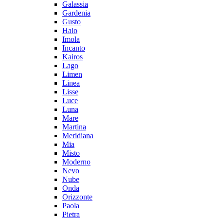
Galassia
Gardenia
Gusto
Halo
Imola
Incanto
Kairos
Lago
Limen
Linea
Lisse
Luce
Luna
Mare
Martina
Meridiana
Mia
Misto
Moderno
Nevo
Nube
Onda
Orizzonte
Paola
Pietra