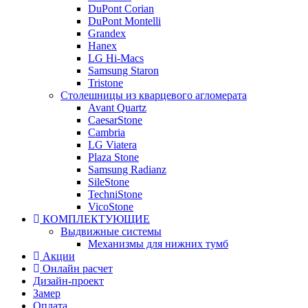
DuPont Corian
DuPont Montelli
Grandex
Hanex
LG Hi-Macs
Samsung Staron
Tristone
Столешницы из кварцевого агломерата
Avant Quartz
CaesarStone
Cambria
LG Viatera
Plaza Stone
Samsung Radianz
SileStone
TechniStone
VicoStone
КОМПЛЕКТУЮЩИЕ
Выдвижные системы
Механизмы для нижних тумб
Акции
Онлайн расчет
Дизайн-проект
Замер
Оплата