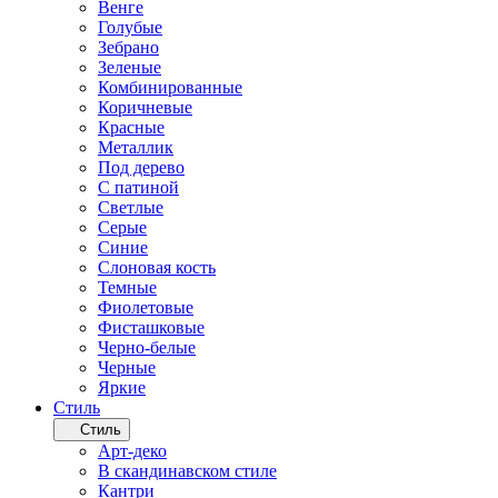
Венге
Голубые
Зебрано
Зеленые
Комбинированные
Коричневые
Красные
Металлик
Под дерево
С патиной
Светлые
Серые
Синие
Слоновая кость
Темные
Фиолетовые
Фисташковые
Черно-белые
Черные
Яркие
Стиль
Стиль
Арт-деко
В скандинавском стиле
Кантри