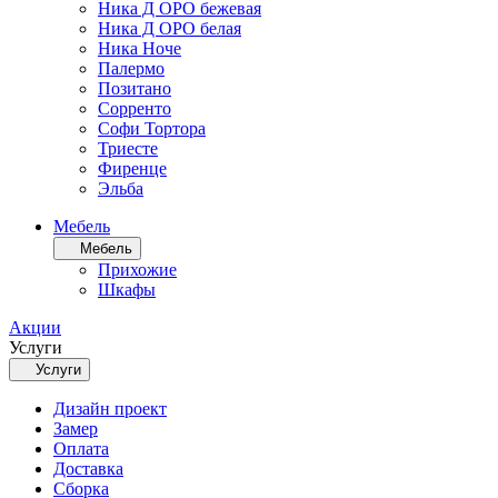
Ника Д ОРО бежевая
Ника Д ОРО белая
Ника Ноче
Палермо
Позитано
Сорренто
Софи Тортора
Триесте
Фиренце
Эльба
Мебель
Мебель
Прихожие
Шкафы
Акции
Услуги
Услуги
Дизайн проект
Замер
Оплата
Доставка
Сборка