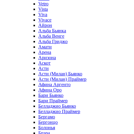
Vetro
Vista
Viva
Vivace
Айрон
Альба Бьянка
Альба Венге
Альба Гриджо
Амати
Арена
Аризона
Аскот
Асти
Асти (Милан) Бьянко
Асти (Милан) Праймер
Афина Аргенто
Афина Оро
Бари Бьянко
Бари Праймер
Белладжио Бьянко
Белладжио Праймер
Бергамо
Бергонцо
Болонья
Брэра