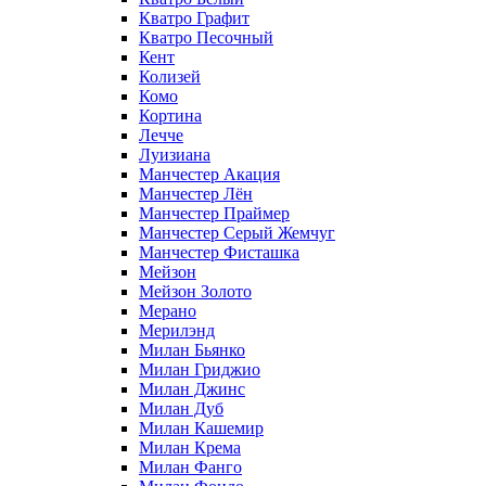
Кватро Графит
Кватро Песочный
Кент
Колизей
Комо
Кортина
Лечче
Луизиана
Манчестер Акация
Манчестер Лён
Манчестер Праймер
Манчестер Серый Жемчуг
Манчестер Фисташка
Мейзон
Мейзон Золото
Мерано
Мерилэнд
Милан Бьянко
Милан Гриджио
Милан Джинс
Милан Дуб
Милан Кашемир
Милан Крема
Милан Фанго