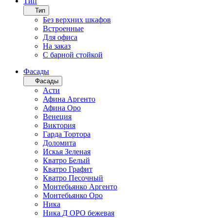
Тип
Тип
Без верхних шкафов
Встроенные
Для офиса
На заказ
С барной стойкой
Фасады
Фасады
Асти
Афина Аргенто
Афина Оро
Венеция
Виктория
Гарда Тортора
Доломита
Искья Зеленая
Кватро Белый
Кватро Графит
Кватро Песочный
Монтебьянко Аргенто
Монтебьянко Оро
Ника
Ника Д ОРО бежевая