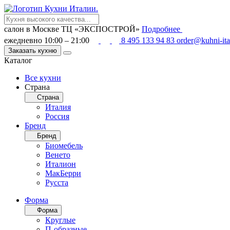
салон в Москве
ТЦ «ЭКСПОСТРОЙ»
Подробнее
ежедневно 10:00 – 21:00
8 495 133 94 83
order@kuhni-ita
Заказать кухню
Каталог
Все кухни
Страна
Страна
Италия
Россия
Бренд
Бренд
Биомебель
Венето
Италион
МакБерри
Русста
Форма
Форма
Круглые
П-образные