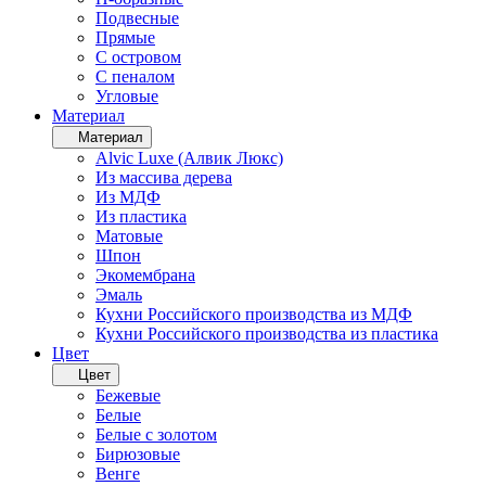
Подвесные
Прямые
С островом
С пеналом
Угловые
Материал
Материал
Alvic Luxe (Алвик Люкс)
Из массива дерева
Из МДФ
Из пластика
Матовые
Шпон
Экомембрана
Эмаль
Кухни Российского производства из МДФ
Кухни Российского производства из пластика
Цвет
Цвет
Бежевые
Белые
Белые с золотом
Бирюзовые
Венге