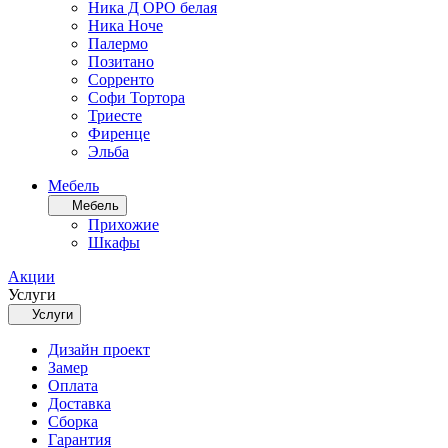
Ника Д ОРО белая
Ника Ноче
Палермо
Позитано
Сорренто
Софи Тортора
Триесте
Фиренце
Эльба
Мебель
Мебель
Прихожие
Шкафы
Акции
Услуги
Услуги
Дизайн проект
Замер
Оплата
Доставка
Сборка
Гарантия