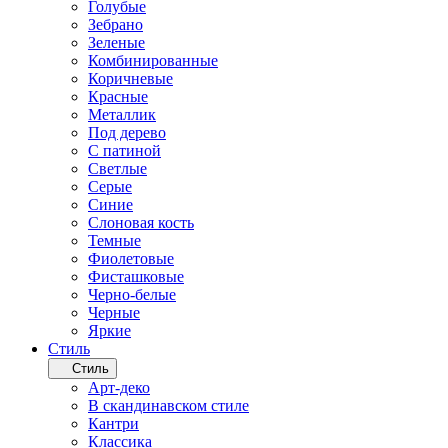
Голубые
Зебрано
Зеленые
Комбинированные
Коричневые
Красные
Металлик
Под дерево
С патиной
Светлые
Серые
Синие
Слоновая кость
Темные
Фиолетовые
Фисташковые
Черно-белые
Черные
Яркие
Стиль
Стиль
Арт-деко
В скандинавском стиле
Кантри
Классика