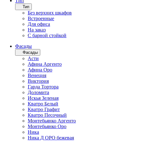
Тип
Тип
Без верхних шкафов
Встроенные
Для офиса
На заказ
С барной стойкой
Фасады
Фасады
Асти
Афина Аргенто
Афина Оро
Венеция
Виктория
Гарда Тортора
Доломита
Искья Зеленая
Кватро Белый
Кватро Графит
Кватро Песочный
Монтебьянко Аргенто
Монтебьянко Оро
Ника
Ника Д ОРО бежевая