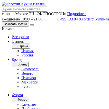
салон в Москве
ТЦ «ЭКСПОСТРОЙ»
Подробнее
ежедневно 10:00 – 21:00
8 495 133 94 83
order@kuhni-ita
Заказать кухню
Каталог
Все кухни
Страна
Страна
Италия
Россия
Бренд
Бренд
Биомебель
Венето
Италион
МакБерри
Русста
Форма
Форма
Круглые
П-образные