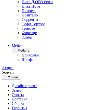
Ника Д ОРО белая
Ника Ноче
Палермо
Позитано
Сорренто
Софи Тортора
Триесте
Фиренце
Эльба
Мебель
Мебель
Прихожие
Шкафы
Акции
Услуги
Услуги
Дизайн проект
Замер
Оплата
Доставка
Сборка
Гарантия