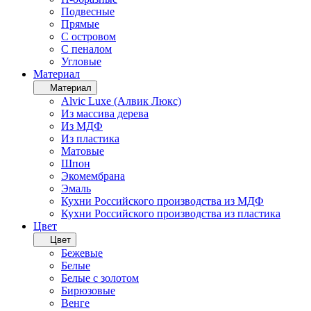
Подвесные
Прямые
С островом
С пеналом
Угловые
Материал
Материал
Alvic Luxe (Алвик Люкс)
Из массива дерева
Из МДФ
Из пластика
Матовые
Шпон
Экомембрана
Эмаль
Кухни Российского производства из МДФ
Кухни Российского производства из пластика
Цвет
Цвет
Бежевые
Белые
Белые с золотом
Бирюзовые
Венге