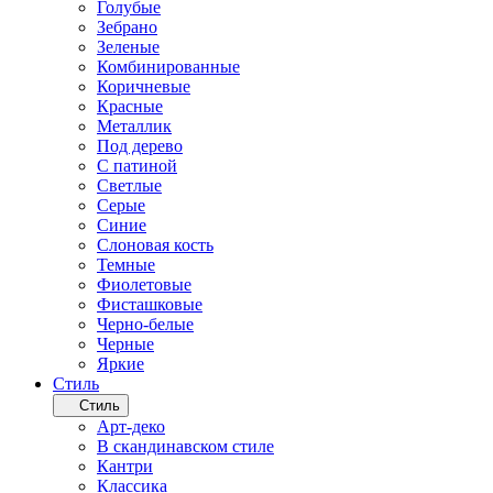
Голубые
Зебрано
Зеленые
Комбинированные
Коричневые
Красные
Металлик
Под дерево
С патиной
Светлые
Серые
Синие
Слоновая кость
Темные
Фиолетовые
Фисташковые
Черно-белые
Черные
Яркие
Стиль
Стиль
Арт-деко
В скандинавском стиле
Кантри
Классика