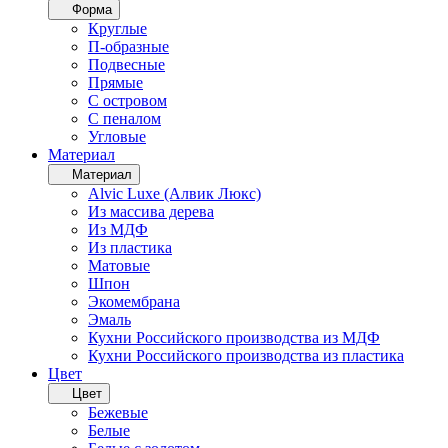
Форма
Круглые
П-образные
Подвесные
Прямые
С островом
С пеналом
Угловые
Материал
Материал
Alvic Luxe (Алвик Люкс)
Из массива дерева
Из МДФ
Из пластика
Матовые
Шпон
Экомембрана
Эмаль
Кухни Российского производства из МДФ
Кухни Российского производства из пластика
Цвет
Цвет
Бежевые
Белые