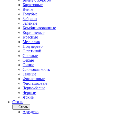
Белые с золотом
Бирюзовые
Венге
Голубые
Зебрано
Зеленые
Комбинированные
Коричневые
Красные
Металлик
Под дерево
С патиной
Светлые
Серые
Синие
Слоновая кость
Темные
Фиолетовые
Фисташковые
Черно-белые
Черные
Яркие
Стиль
Стиль
Арт-деко