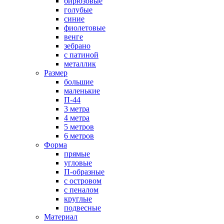
бирюзовые
голубые
синие
фиолетовые
венге
зебрано
с патиной
металлик
Размер
большие
маленькие
П-44
3 метра
4 метра
5 метров
6 метров
Форма
прямые
угловые
П-образные
с островом
с пеналом
круглые
подвесные
Материал