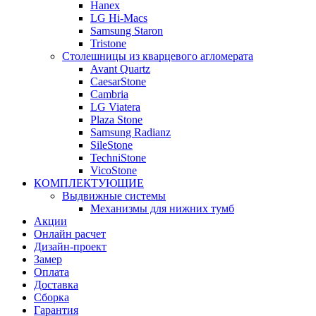
Hanex
LG Hi-Macs
Samsung Staron
Tristone
Столешницы из кварцевого агломерата
Avant Quartz
CaesarStone
Cambria
LG Viatera
Plaza Stone
Samsung Radianz
SileStone
TechniStone
VicoStone
КОМПЛЕКТУЮЩИЕ
Выдвижные системы
Механизмы для нижних тумб
Акции
Онлайн расчет
Дизайн-проект
Замер
Оплата
Доставка
Сборка
Гарантия