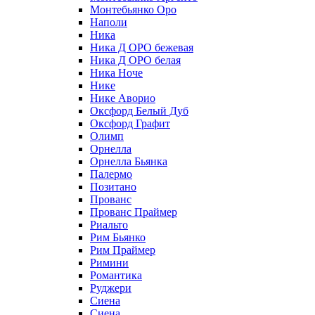
Монтебьянко Оро
Наполи
Ника
Ника Д ОРО бежевая
Ника Д ОРО белая
Ника Ноче
Нике
Нике Аворио
Оксфорд Белый Дуб
Оксфорд Графит
Олимп
Орнелла
Орнелла Бьянка
Палермо
Позитано
Прованс
Прованс Праймер
Риальто
Рим Бьянко
Рим Праймер
Римини
Романтика
Руджери
Сиена
Сиена