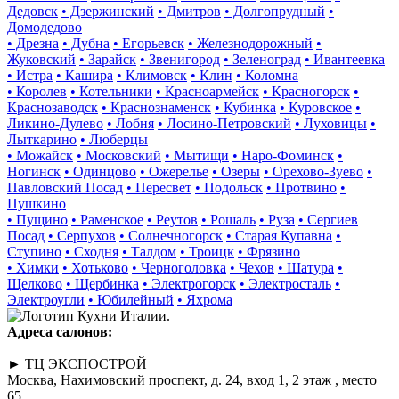
Дедовск
• Дзержинский
• Дмитров
• Долгопрудный
•
Домодедово
• Дрезна
• Дубна
• Егорьевск
• Железнодорожный
•
Жуковский
• Зарайск
• Звенигород
• Зеленоград
• Ивантеевка
• Истра
• Кашира
• Климовск
• Клин
• Коломна
• Королев
• Котельники
• Красноармейск
• Красногорск
•
Краснозаводск
• Краснознаменск
• Кубинка
• Куровское
•
Ликино-Дулево
• Лобня
• Лосино-Петровский
• Луховицы
•
Лыткарино
• Люберцы
• Можайск
• Московский
• Мытищи
• Наро-Фоминск
•
Ногинск
• Одинцово
• Ожерелье
• Озеры
• Орехово-Зуево
•
Павловский Посад
• Пересвет
• Подольск
• Протвино
•
Пушкино
• Пущино
• Раменское
• Реутов
• Рошаль
• Руза
• Сергиев
Посад
• Серпухов
• Солнечногорск
• Старая Купавна
•
Ступино
• Сходня
• Талдом
• Троицк
• Фрязино
• Химки
• Хотьково
• Черноголовка
• Чехов
• Шатура
•
Щелково
• Щербинка
• Электрогорск
• Электросталь
•
Электроугли
• Юбилейный
• Яхрома
Адреса салонов:
► ТЦ ЭКСПОСТРОЙ
Москва, Нахимовский проспект, д. 24, вход 1, 2 этаж , место
65