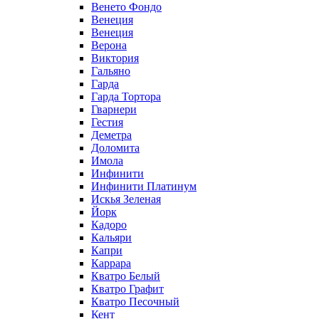
Венето Фондо
Венеция
Венеция
Верона
Виктория
Гальяно
Гарда
Гарда Тортора
Гварнери
Гестия
Деметра
Доломита
Имола
Инфинити
Инфинити Платинум
Искья Зеленая
Йорк
Кадоро
Кальяри
Капри
Каррара
Кватро Белый
Кватро Графит
Кватро Песочный
Кент