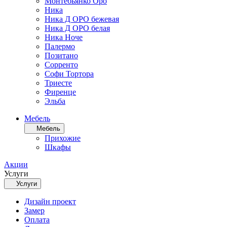
Монтебьянко Оро
Ника
Ника Д ОРО бежевая
Ника Д ОРО белая
Ника Ноче
Палермо
Позитано
Сорренто
Софи Тортора
Триесте
Фиренце
Эльба
Мебель
Мебель
Прихожие
Шкафы
Акции
Услуги
Услуги
Дизайн проект
Замер
Оплата