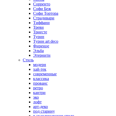
Сорренто
Софи Беж
Софи Тортора
Страдивари
Тиффани
Треви
Триесте
Турин
Турин art deco
Фиренце
Эльба
Этернити
Стиль
модерн
хай-тек
современные
классика
прованс
ретро
кантри
эко
лофт
арт-деко
под старину
в скандинавском стиле