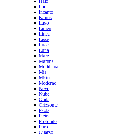
Halo
Imola
Incanto
Kairos
Lago
Limen
Linea
Lisse
Luce
Luna
Mare
Martina
Meridiana
Mia
Misto
Moderno
Nevo
Nube
Onda
Orizzonte
Paola
Pietra
Profondo
Puro
Quarzo