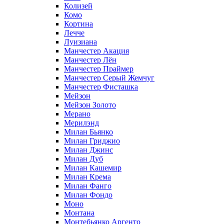
Колизей
Комо
Кортина
Лечче
Луизиана
Манчестер Акация
Манчестер Лён
Манчестер Праймер
Манчестер Серый Жемчуг
Манчестер Фисташка
Мейзон
Мейзон Золото
Мерано
Мерилэнд
Милан Бьянко
Милан Гриджио
Милан Джинс
Милан Дуб
Милан Кашемир
Милан Крема
Милан Фанго
Милан Фондо
Моно
Монтана
Монтебьянко Аргенто