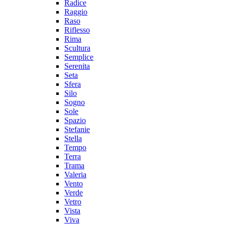
Radice
Raggio
Raso
Riflesso
Rima
Scultura
Semplice
Serenita
Seta
Sfera
Silo
Sogno
Sole
Spazio
Stefanie
Stella
Tempo
Terra
Trama
Valeria
Vento
Verde
Vetro
Vista
Viva