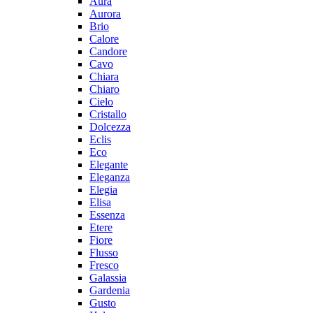
Aura
Aurora
Brio
Calore
Candore
Cavo
Chiara
Chiaro
Cielo
Cristallo
Dolcezza
Eclis
Eco
Elegante
Eleganza
Elegia
Elisa
Essenza
Etere
Fiore
Flusso
Fresco
Galassia
Gardenia
Gusto