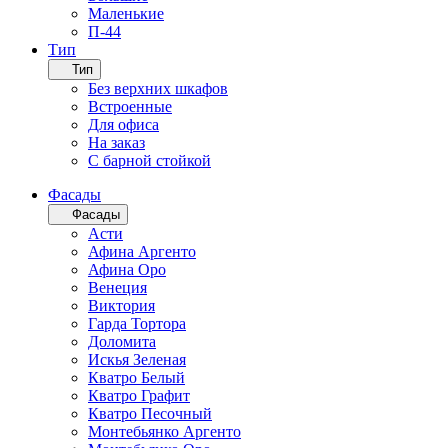
Маленькие
П-44
Тип
Тип
Без верхних шкафов
Встроенные
Для офиса
На заказ
С барной стойкой
Фасады
Фасады
Асти
Афина Аргенто
Афина Оро
Венеция
Виктория
Гарда Тортора
Доломита
Искья Зеленая
Кватро Белый
Кватро Графит
Кватро Песочный
Монтебьянко Аргенто