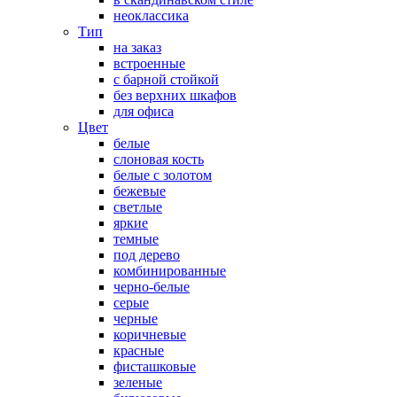
неоклассика
Тип
на заказ
встроенные
с барной стойкой
без верхних шкафов
для офиса
Цвет
белые
слоновая кость
белые с золотом
бежевые
светлые
яркие
темные
под дерево
комбинированные
черно-белые
серые
черные
коричневые
красные
фисташковые
зеленые