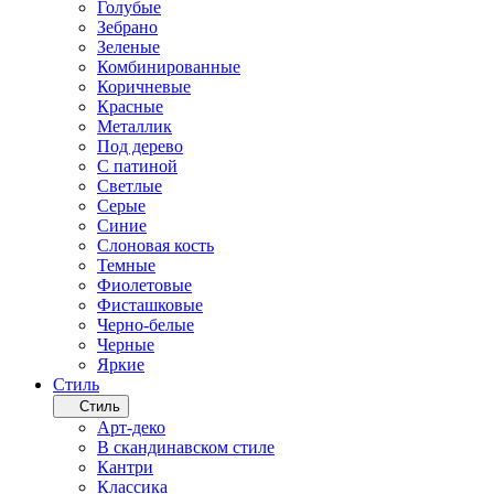
Голубые
Зебрано
Зеленые
Комбинированные
Коричневые
Красные
Металлик
Под дерево
С патиной
Светлые
Серые
Синие
Слоновая кость
Темные
Фиолетовые
Фисташковые
Черно-белые
Черные
Яркие
Стиль
Стиль
Арт-деко
В скандинавском стиле
Кантри
Классика