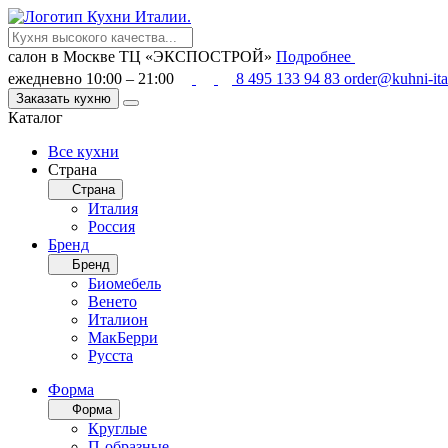
салон в Москве
ТЦ «ЭКСПОСТРОЙ»
Подробнее
ежедневно 10:00 – 21:00
8 495 133 94 83
order@kuhni-ita
Заказать кухню
Каталог
Все кухни
Страна
Страна
Италия
Россия
Бренд
Бренд
Биомебель
Венето
Италион
МакБерри
Русста
Форма
Форма
Круглые
П-образные