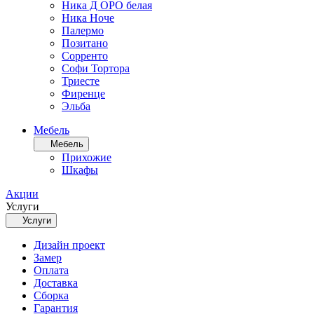
Ника Д ОРО белая
Ника Ноче
Палермо
Позитано
Сорренто
Софи Тортора
Триесте
Фиренце
Эльба
Мебель
Мебель
Прихожие
Шкафы
Акции
Услуги
Услуги
Дизайн проект
Замер
Оплата
Доставка
Сборка
Гарантия