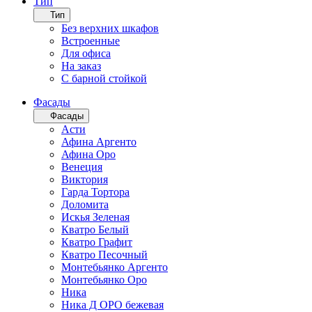
Тип
Тип
Без верхних шкафов
Встроенные
Для офиса
На заказ
С барной стойкой
Фасады
Фасады
Асти
Афина Аргенто
Афина Оро
Венеция
Виктория
Гарда Тортора
Доломита
Искья Зеленая
Кватро Белый
Кватро Графит
Кватро Песочный
Монтебьянко Аргенто
Монтебьянко Оро
Ника
Ника Д ОРО бежевая