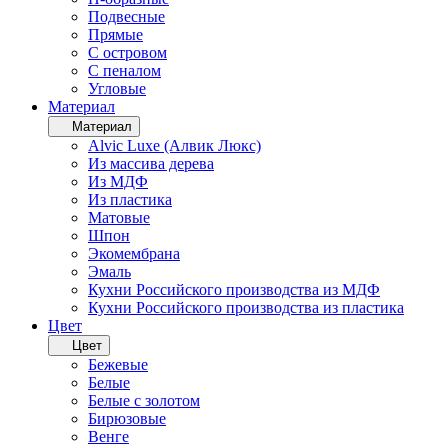
Подвесные
Прямые
С островом
С пеналом
Угловые
Материал
Материал
Alvic Luxe (Алвик Люкс)
Из массива дерева
Из МДФ
Из пластика
Матовые
Шпон
Экомембрана
Эмаль
Кухни Российского производства из МДФ
Кухни Российского производства из пластика
Цвет
Цвет
Бежевые
Белые
Белые с золотом
Бирюзовые
Венге