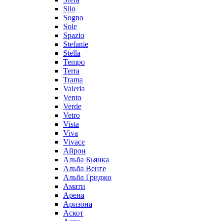
Silo
Sogno
Sole
Spazio
Stefanie
Stella
Tempo
Terra
Trama
Valeria
Vento
Verde
Vetro
Vista
Viva
Vivace
Айрон
Альба Бьянка
Альба Венге
Альба Гриджо
Амати
Арена
Аризона
Аскот