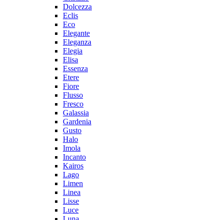
Dolcezza
Eclis
Eco
Elegante
Eleganza
Elegia
Elisa
Essenza
Etere
Fiore
Flusso
Fresco
Galassia
Gardenia
Gusto
Halo
Imola
Incanto
Kairos
Lago
Limen
Linea
Lisse
Luce
Luna