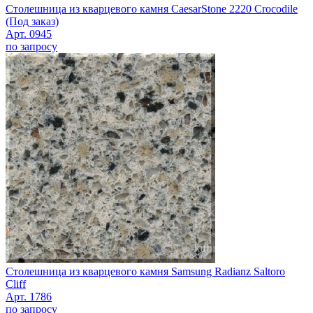
Столешница из кварцевого камня CaesarStone 2220 Crocodile
(Под заказ)
Арт. 0945
по запросу
Столешница из кварцевого камня Samsung Radianz Saltoro
Cliff
Арт. 1786
по запросу