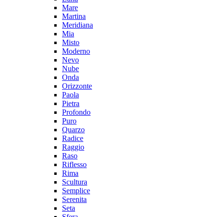
Mare
Martina
Meridiana
Mia
Misto
Moderno
Nevo
Nube
Onda
Orizzonte
Paola
Pietra
Profondo
Puro
Quarzo
Radice
Raggio
Raso
Riflesso
Rima
Scultura
Semplice
Serenita
Seta
Sfera