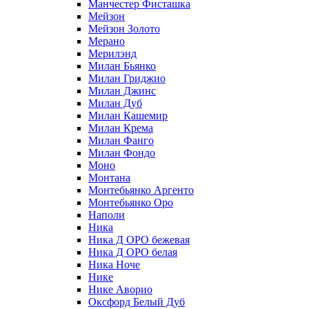
Манчестер Фисташка
Мейзон
Мейзон Золото
Мерано
Мерилэнд
Милан Бьянко
Милан Гриджио
Милан Джинс
Милан Дуб
Милан Кашемир
Милан Крема
Милан Фанго
Милан Фондо
Моно
Монтана
Монтебьянко Аргенто
Монтебьянко Оро
Наполи
Ника
Ника Д ОРО бежевая
Ника Д ОРО белая
Ника Ноче
Нике
Нике Аворио
Оксфорд Белый Дуб