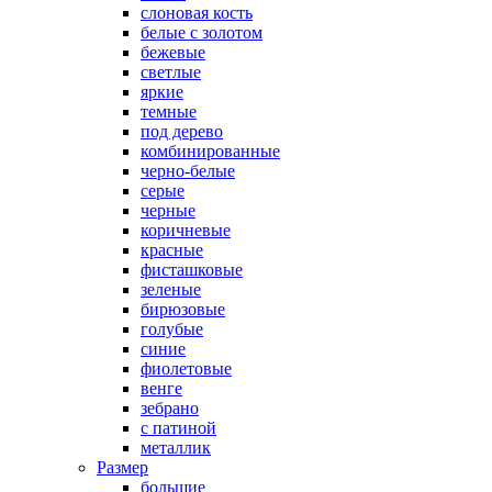
слоновая кость
белые с золотом
бежевые
светлые
яркие
темные
под дерево
комбинированные
черно-белые
серые
черные
коричневые
красные
фисташковые
зеленые
бирюзовые
голубые
синие
фиолетовые
венге
зебрано
с патиной
металлик
Размер
большие