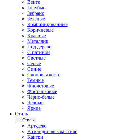
Венге
Голубые
Зебрано
Зеленые
Комбинированные
Коричневые
Красные
Металлик
Под дерево
С патиной
Светлые
Серые
Синие
Слоновая кость
Темные
Фиолетовые
Фисташковые
Черно-белые
Черные
Яркие
Стиль
Стиль
Арт-деко
В скандинавском стиле
Кантри