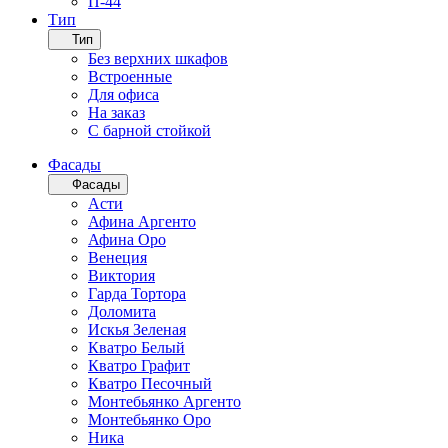
П-44
Тип
Тип
Без верхних шкафов
Встроенные
Для офиса
На заказ
С барной стойкой
Фасады
Фасады
Асти
Афина Аргенто
Афина Оро
Венеция
Виктория
Гарда Тортора
Доломита
Искья Зеленая
Кватро Белый
Кватро Графит
Кватро Песочный
Монтебьянко Аргенто
Монтебьянко Оро
Ника