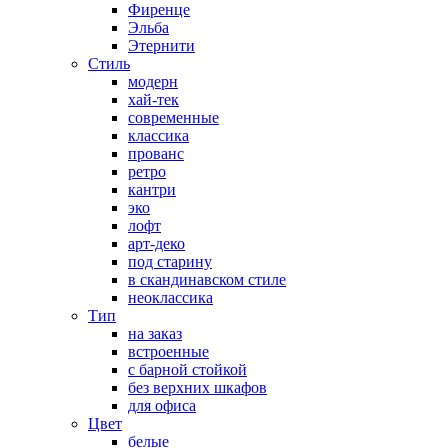
Фиренце
Эльба
Этернити
Стиль
модерн
хай-тек
современные
классика
прованс
ретро
кантри
эко
лофт
арт-деко
под старину
в скандинавском стиле
неоклассика
Тип
на заказ
встроенные
с барной стойкой
без верхних шкафов
для офиса
Цвет
белые