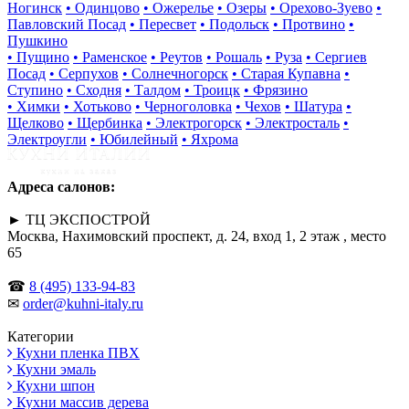
Ногинск
• Одинцово
• Ожерелье
• Озеры
• Орехово-Зуево
•
Павловский Посад
• Пересвет
• Подольск
• Протвино
•
Пушкино
• Пущино
• Раменское
• Реутов
• Рошаль
• Руза
• Сергиев
Посад
• Серпухов
• Солнечногорск
• Старая Купавна
•
Ступино
• Сходня
• Талдом
• Троицк
• Фрязино
• Химки
• Хотьково
• Черноголовка
• Чехов
• Шатура
•
Щелково
• Щербинка
• Электрогорск
• Электросталь
•
Электроугли
• Юбилейный
• Яхрома
Адреса салонов:
► ТЦ ЭКСПОСТРОЙ
Москва, Нахимовский проспект, д. 24, вход 1, 2 этаж , место
65
☎
8 (495) 133-94-83
✉
order@kuhni-italy.ru
Категории
Кухни пленка ПВХ
Кухни эмаль
Кухни шпон
Кухни массив дерева