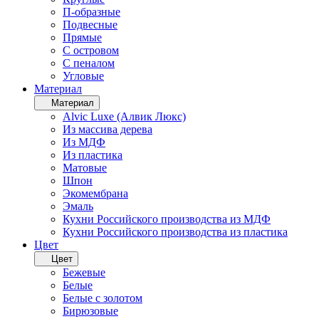
П-образные
Подвесные
Прямые
С островом
С пеналом
Угловые
Материал
Материал
Alvic Luxe (Алвик Люкс)
Из массива дерева
Из МДФ
Из пластика
Матовые
Шпон
Экомембрана
Эмаль
Кухни Российского производства из МДФ
Кухни Российского производства из пластика
Цвет
Цвет
Бежевые
Белые
Белые с золотом
Бирюзовые