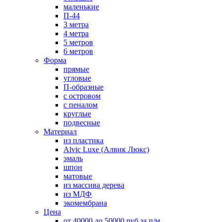
маленькие
П-44
3 метра
4 метра
5 метров
6 метров
Форма
прямые
угловые
П-образные
с островом
с пеналом
круглые
подвесные
Материал
из пластика
Alvic Luxe (Алвик Люкс)
эмаль
шпон
матовые
из массива дерева
из МДФ
экомембрана
Цена
от 40000 до 50000 руб за п/м