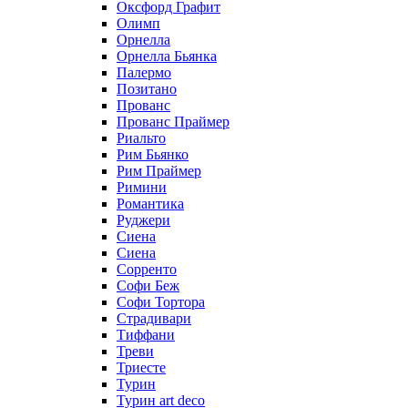
Оксфорд Графит
Олимп
Орнелла
Орнелла Бьянка
Палермо
Позитано
Прованс
Прованс Праймер
Риальто
Рим Бьянко
Рим Праймер
Римини
Романтика
Руджери
Сиена
Сиена
Сорренто
Софи Беж
Софи Тортора
Страдивари
Тиффани
Треви
Триесте
Турин
Турин art deco