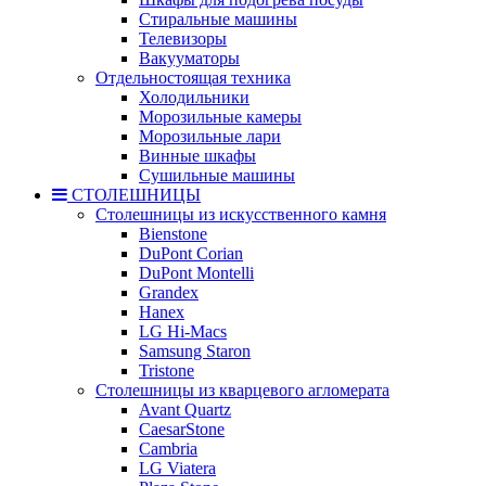
Стиральные машины
Телевизоры
Вакууматоры
Отдельностоящая техника
Холодильники
Морозильные камеры
Морозильные лари
Винные шкафы
Сушильные машины
СТОЛЕШНИЦЫ
Столешницы из искусственного камня
Bienstone
DuPont Corian
DuPont Montelli
Grandex
Hanex
LG Hi-Macs
Samsung Staron
Tristone
Столешницы из кварцевого агломерата
Avant Quartz
CaesarStone
Cambria
LG Viatera