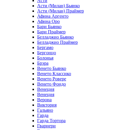
Асти
Асти (Милан) Бьянко
Асти (Милан) Праймер
Афина Аргенто
Афина Оро
Бари Бьянко
Бари Праймер
Белладжио Бьянко
Белладжио Праймер
Бергамо
Бергонцо
Болонья
Брэра
Венето Бьянко
Венето Классико
Венето Ровере
Венето Фондо
Венеция
Венеция
Верона
Виктория
Гальяно
Гарда
Гарда Тортора
Гварнери