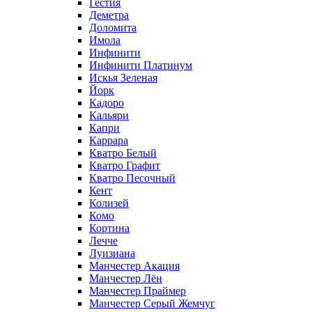
Гестия
Деметра
Доломита
Имола
Инфинити
Инфинити Платинум
Искья Зеленая
Йорк
Кадоро
Кальяри
Капри
Каррара
Кватро Белый
Кватро Графит
Кватро Песочный
Кент
Колизей
Комо
Кортина
Лечче
Луизиана
Манчестер Акация
Манчестер Лён
Манчестер Праймер
Манчестер Серый Жемчуг