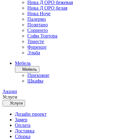
Ника Д ОРО бежевая
Ника Д ОРО белая
Ника Ноче
Палермо
Позитано
Сорренто
Софи Тортора
Триесте
Фиренце
Эльба
Мебель
Мебель
Прихожие
Шкафы
Акции
Услуги
Услуги
Дизайн проект
Замер
Оплата
Доставка
Сборка