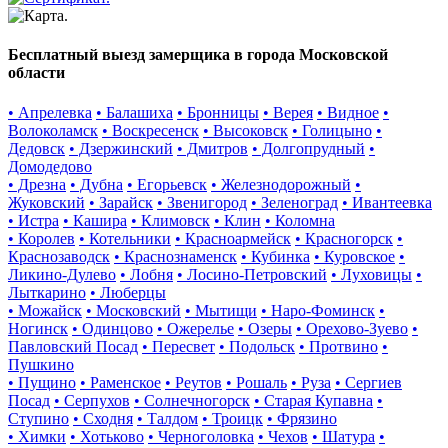
Бесплатный выезд замерщика в города Московской
области
• Апрелевка
• Балашиха
• Бронницы
• Верея
• Видное
•
Волоколамск
• Воскресенск
• Высоковск
• Голицыно
•
Дедовск
• Дзержинский
• Дмитров
• Долгопрудный
•
Домодедово
• Дрезна
• Дубна
• Егорьевск
• Железнодорожный
•
Жуковский
• Зарайск
• Звенигород
• Зеленоград
• Ивантеевка
• Истра
• Кашира
• Климовск
• Клин
• Коломна
• Королев
• Котельники
• Красноармейск
• Красногорск
•
Краснозаводск
• Краснознаменск
• Кубинка
• Куровское
•
Ликино-Дулево
• Лобня
• Лосино-Петровский
• Луховицы
•
Лыткарино
• Люберцы
• Можайск
• Московский
• Мытищи
• Наро-Фоминск
•
Ногинск
• Одинцово
• Ожерелье
• Озеры
• Орехово-Зуево
•
Павловский Посад
• Пересвет
• Подольск
• Протвино
•
Пушкино
• Пущино
• Раменское
• Реутов
• Рошаль
• Руза
• Сергиев
Посад
• Серпухов
• Солнечногорск
• Старая Купавна
•
Ступино
• Сходня
• Талдом
• Троицк
• Фрязино
• Химки
• Хотьково
• Черноголовка
• Чехов
• Шатура
•