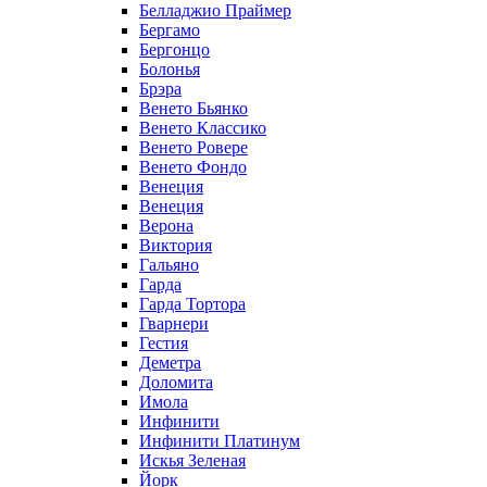
Белладжио Праймер
Бергамо
Бергонцо
Болонья
Брэра
Венето Бьянко
Венето Классико
Венето Ровере
Венето Фондо
Венеция
Венеция
Верона
Виктория
Гальяно
Гарда
Гарда Тортора
Гварнери
Гестия
Деметра
Доломита
Имола
Инфинити
Инфинити Платинум
Искья Зеленая
Йорк