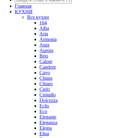
Главная
КУХНИ
Все кухни
164
Alba
Aria
Armonia
Aura
Aurora
Brio
Calore
Candore
Cavo
Chiara
Chiaro
Cielo
Cristallo
Dolcezza
Eclis
Eco
Elegante
Eleganza
Elegia
Elisa