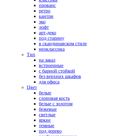
прованс
ретро
кантри
эко
лофт
арт-деко
под старину
в скандинавском стиле
неоклассика
Тип
на заказ
встроенные
с барной стойкой
без верхних шкафов
для офиса
Цвет
белые
слоновая кость
белые с золотом
бежевые
светлые
яркие
темные
под дерево