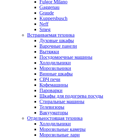
Fulgor Milano
Gaggenau
Graude
Kuppersbusch
Neff
Smeg
Встраиваемая техника
Духовые шкафы
Варочные панели
Вытяжки
Посудомоечные машины
Холодильники
Морозильники
Винные шкафы
СВЧ печи
Кофемашины
Пароварки
Шкафы для подогрева посуды
Стиральные машины
Телевизоры
Вакууматоры
Отдельностоящая техника
Холодильники
Морозильные камеры
Морозильные лари