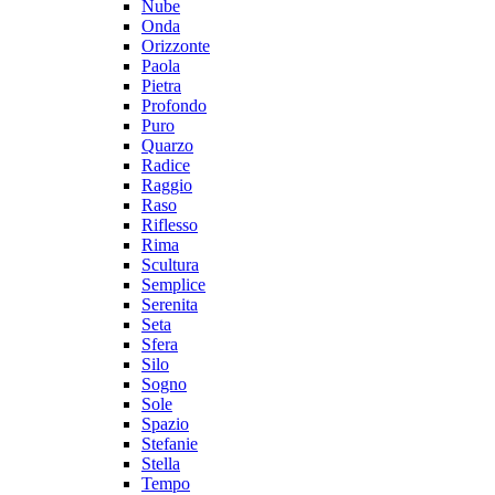
Nube
Onda
Orizzonte
Paola
Pietra
Profondo
Puro
Quarzo
Radice
Raggio
Raso
Riflesso
Rima
Scultura
Semplice
Serenita
Seta
Sfera
Silo
Sogno
Sole
Spazio
Stefanie
Stella
Tempo