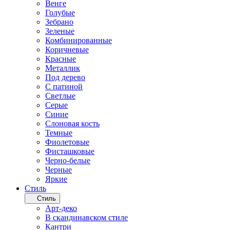
Венге
Голубые
Зебрано
Зеленые
Комбинированные
Коричневые
Красные
Металлик
Под дерево
С патиной
Светлые
Серые
Синие
Слоновая кость
Темные
Фиолетовые
Фисташковые
Черно-белые
Черные
Яркие
Стиль
Стиль
Арт-деко
В скандинавском стиле
Кантри