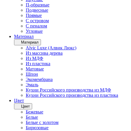
П-образные
Подвесные
Прямые
С островом
С пеналом
Угловые
Материал
Материал
Alvic Luxe (Алвик Люкс)
Из массива дерева
Из МДФ
Из пластика
Матовые
Шпон
Экомембрана
Эмаль
Кухни Российского производства из МДФ
Кухни Российского производства из пластика
Цвет
Цвет
Бежевые
Белые
Белые с золотом
Бирюзовые