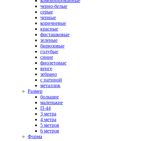
комбинированные
черно-белые
серые
черные
коричневые
красные
фисташковые
зеленые
бирюзовые
голубые
синие
фиолетовые
венге
зебрано
с патиной
металлик
Размер
большие
маленькие
П-44
3 метра
4 метра
5 метров
6 метров
Форма