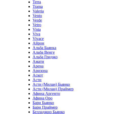
Terra
Trama
Valeria
Vento
Verde
Vetro
Vista
Viva
Vivace
Айрон
Альба Бьянка
Альба Венге
Альба Гриджо
Амати
Арена
Аризона
Аскот
Асти
Асти (Милан) Бьянко
Асти (Милан) Праймер
Афина Аргенто
Афина Оро
Бари Бьянко
Бари Праймер
Белладжио Бьянко