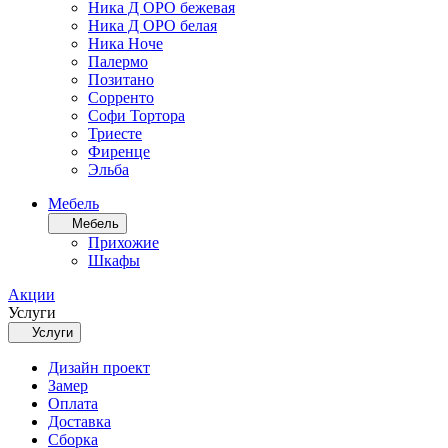
Ника Д ОРО бежевая
Ника Д ОРО белая
Ника Ноче
Палермо
Позитано
Сорренто
Софи Тортора
Триесте
Фиренце
Эльба
Мебель
Мебель
Прихожие
Шкафы
Акции
Услуги
Услуги
Дизайн проект
Замер
Оплата
Доставка
Сборка