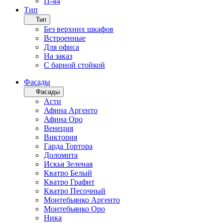
П-44
Тип
Тип
Без верхних шкафов
Встроенные
Для офиса
На заказ
С барной стойкой
Фасады
Фасады
Асти
Афина Аргенто
Афина Оро
Венеция
Виктория
Гарда Тортора
Доломита
Искья Зеленая
Кватро Белый
Кватро Графит
Кватро Песочный
Монтебьянко Аргенто
Монтебьянко Оро
Ника