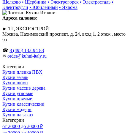
Щелково
• Щербинка
• Электрогорск
• Электросталь
•
Электроугли
• Юбилейный
• Яхрома
Адреса салонов:
► ТЦ ЭКСПОСТРОЙ
Москва, Нахимовский проспект, д. 24, вход 1, 2 этаж , место
65
☎
8 (495) 133-94-83
✉
order@kuhni-italy.ru
Категории
Кухни пленка ПВХ
Кухни эмаль
Кухни шпон
Кухни массив дерева
Кухни угловые
Кухни прямые
Кухни классические
Кухни модерн
Кухни на заказ
Категории
от 20000 до 30000 ₽
от 30000 до 40000 ₽