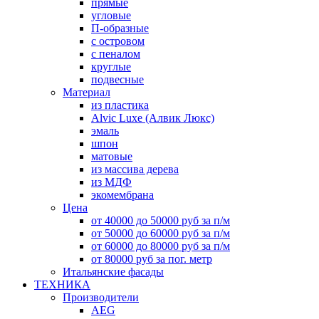
прямые
угловые
П-образные
с островом
с пеналом
круглые
подвесные
Материал
из пластика
Alvic Luxe (Алвик Люкс)
эмаль
шпон
матовые
из массива дерева
из МДФ
экомембрана
Цена
от 40000 до 50000 руб за п/м
от 50000 до 60000 руб за п/м
от 60000 до 80000 руб за п/м
от 80000 руб за пог. метр
Итальянские фасады
ТЕХНИКА
Производители
AEG