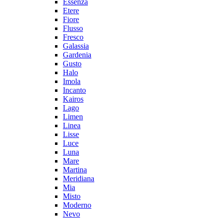
Essenza
Etere
Fiore
Flusso
Fresco
Galassia
Gardenia
Gusto
Halo
Imola
Incanto
Kairos
Lago
Limen
Linea
Lisse
Luce
Luna
Mare
Martina
Meridiana
Mia
Misto
Moderno
Nevo