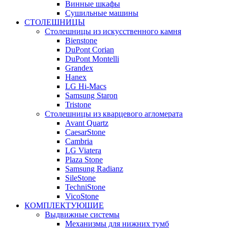
Винные шкафы
Сушильные машины
СТОЛЕШНИЦЫ
Столешницы из искусственного камня
Bienstone
DuPont Corian
DuPont Montelli
Grandex
Hanex
LG Hi-Macs
Samsung Staron
Tristone
Столешницы из кварцевого агломерата
Avant Quartz
CaesarStone
Cambria
LG Viatera
Plaza Stone
Samsung Radianz
SileStone
TechniStone
VicoStone
КОМПЛЕКТУЮЩИЕ
Выдвижные системы
Механизмы для нижних тумб