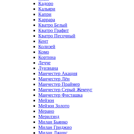
Кадоро
Кальяри
Капри
Каррара
Кватро Белый
Кватро Графит
Кватро Песочный
Кент
Колизей
Комо
Кортина
Лечче
Луизиана
Манчестер Акация
Манчестер Лён
Манчестер Праймер
Манчестер Серый Жемчуг
Манчестер Фисташка
Мейзон
Мейзон Золото
Мерано
Мерилэнд
Милан Бьянко
Милан Гриджио
Милан Джинс