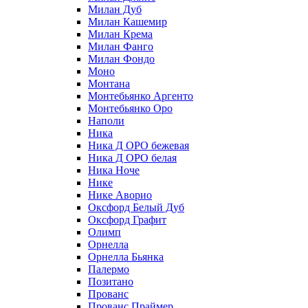
Милан Дуб
Милан Кашемир
Милан Крема
Милан Фанго
Милан Фондо
Моно
Монтана
Монтебьянко Аргенто
Монтебьянко Оро
Наполи
Ника
Ника Д ОРО бежевая
Ника Д ОРО белая
Ника Ноче
Нике
Нике Аворио
Оксфорд Белый Дуб
Оксфорд Графит
Олимп
Орнелла
Орнелла Бьянка
Палермо
Позитано
Прованс
Прованс Праймер