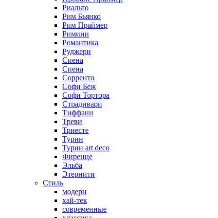
Риальто
Рим Бьянко
Рим Праймер
Римини
Романтика
Руджери
Сиена
Сиена
Сорренто
Софи Беж
Софи Тортора
Страдивари
Тиффани
Треви
Триесте
Турин
Турин art deco
Фиренце
Эльба
Этернити
Стиль
модерн
хай-тек
современные
классика