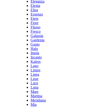
Eleganza
Elegia
Elisa
Essenza
Etere
Fiore
Flusso
Fresco
Galassia
Gardenia
Gusto
Halo
Imola
Incanto
Kairos
Lago
Limen
Linea
Lisse
Luce
Luna
Mare
Martina
Meridiana
Mia