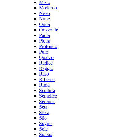
Misto
Moderno
Nevo
Nube
Onda
Orizzonte
Paola
Pietra
Profondo
Puro
Quarzo
Radice
Raggio
Raso
Riflesso
Rima
Scultura
Semplice
Serenita
Seta
Sfera
Silo
Sogno
Sole
Spazio