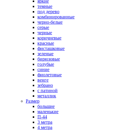
яркие
темные
под дерево
комбинированные
черно-белые
серые
черные
коричневые
красные
фисташковые
зеленые
бирюзовые
голубые
синие
фиолетовые
венге
зебрано
с патиной
металлик
Размер
большие
маленькие
П-44
3 метра
4 метра