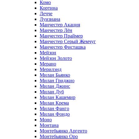
Комо
Кортина
Лечче
Луизиана
Манчестер Акация
Манчестер Лён
Манчестер Праймер
Манчестер Серый Жемчуг
Манчестер Фисташка
Мейзон
Мейзон Золото
Мерано
Мерилэнд
Милан Бьянко
Милан Гриджио
Милан Джинс
Милан Дуб
Милан Кашемир
Милан Крема
Милан Фанго
Милан Фондо
Моно
Монтана
Монтебьянко Аргенто
Монтебьянко Оро