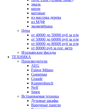
эмаль
шпон
матовые
из массива дерева
из МДФ
экомембрана
Цена
от 40000 до 50000 руб за п/м
от 50000 до 60000 руб за п/м
от 60000 до 80000 руб за п/м
от 80000 руб за пог. метр
Итальянские фасады
ТЕХНИКА
Производители
AEG
Fulgor Milano
Gaggenau
Graude
Kuppersbusch
Neff
Smeg
Встраиваемая техника
Духовые шкафы
Варочные панели