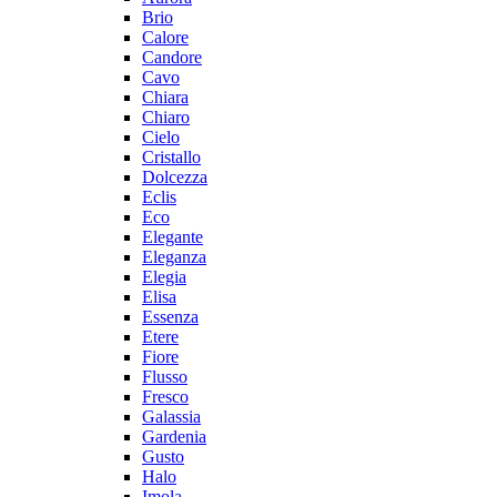
Brio
Calore
Candore
Cavo
Chiara
Chiaro
Cielo
Cristallo
Dolcezza
Eclis
Eco
Elegante
Eleganza
Elegia
Elisa
Essenza
Etere
Fiore
Flusso
Fresco
Galassia
Gardenia
Gusto
Halo
Imola