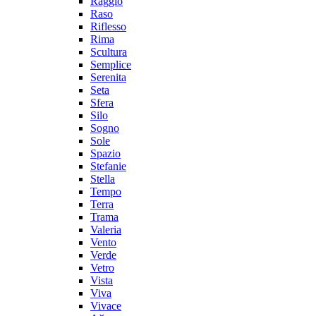
Raggio
Raso
Riflesso
Rima
Scultura
Semplice
Serenita
Seta
Sfera
Silo
Sogno
Sole
Spazio
Stefanie
Stella
Tempo
Terra
Trama
Valeria
Vento
Verde
Vetro
Vista
Viva
Vivace