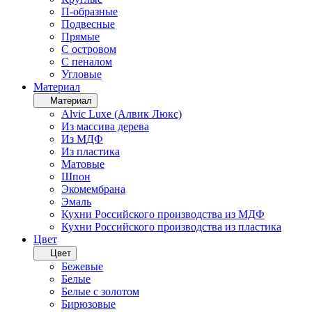
П-образные
Подвесные
Прямые
С островом
С пеналом
Угловые
Материал
Материал
Alvic Luxe (Алвик Люкс)
Из массива дерева
Из МДФ
Из пластика
Матовые
Шпон
Экомембрана
Эмаль
Кухни Российского производства из МДФ
Кухни Российского производства из пластика
Цвет
Цвет
Бежевые
Белые
Белые с золотом
Бирюзовые