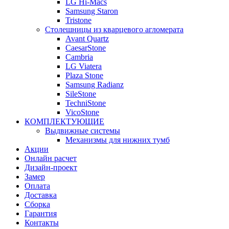
LG Hi-Macs
Samsung Staron
Tristone
Столешницы из кварцевого агломерата
Avant Quartz
CaesarStone
Cambria
LG Viatera
Plaza Stone
Samsung Radianz
SileStone
TechniStone
VicoStone
КОМПЛЕКТУЮЩИЕ
Выдвижные системы
Механизмы для нижних тумб
Акции
Онлайн расчет
Дизайн-проект
Замер
Оплата
Доставка
Сборка
Гарантия
Контакты