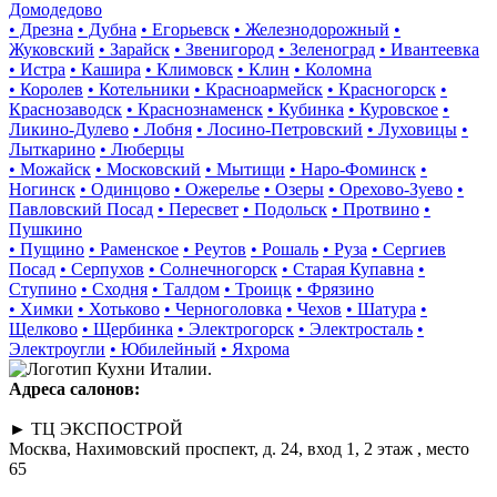
Домодедово
• Дрезна
• Дубна
• Егорьевск
• Железнодорожный
•
Жуковский
• Зарайск
• Звенигород
• Зеленоград
• Ивантеевка
• Истра
• Кашира
• Климовск
• Клин
• Коломна
• Королев
• Котельники
• Красноармейск
• Красногорск
•
Краснозаводск
• Краснознаменск
• Кубинка
• Куровское
•
Ликино-Дулево
• Лобня
• Лосино-Петровский
• Луховицы
•
Лыткарино
• Люберцы
• Можайск
• Московский
• Мытищи
• Наро-Фоминск
•
Ногинск
• Одинцово
• Ожерелье
• Озеры
• Орехово-Зуево
•
Павловский Посад
• Пересвет
• Подольск
• Протвино
•
Пушкино
• Пущино
• Раменское
• Реутов
• Рошаль
• Руза
• Сергиев
Посад
• Серпухов
• Солнечногорск
• Старая Купавна
•
Ступино
• Сходня
• Талдом
• Троицк
• Фрязино
• Химки
• Хотьково
• Черноголовка
• Чехов
• Шатура
•
Щелково
• Щербинка
• Электрогорск
• Электросталь
•
Электроугли
• Юбилейный
• Яхрома
Адреса салонов:
► ТЦ ЭКСПОСТРОЙ
Москва, Нахимовский проспект, д. 24, вход 1, 2 этаж , место
65