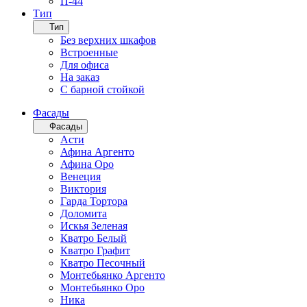
П-44
Тип
Тип
Без верхних шкафов
Встроенные
Для офиса
На заказ
С барной стойкой
Фасады
Фасады
Асти
Афина Аргенто
Афина Оро
Венеция
Виктория
Гарда Тортора
Доломита
Искья Зеленая
Кватро Белый
Кватро Графит
Кватро Песочный
Монтебьянко Аргенто
Монтебьянко Оро
Ника