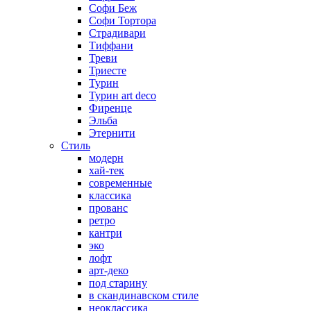
Софи Беж
Софи Тортора
Страдивари
Тиффани
Треви
Триесте
Турин
Турин art deco
Фиренце
Эльба
Этернити
Стиль
модерн
хай-тек
современные
классика
прованс
ретро
кантри
эко
лофт
арт-деко
под старину
в скандинавском стиле
неоклассика