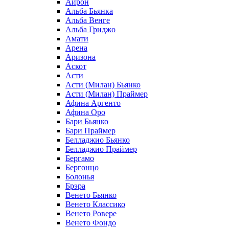
Айрон
Альба Бьянка
Альба Венге
Альба Гриджо
Амати
Арена
Аризона
Аскот
Асти
Асти (Милан) Бьянко
Асти (Милан) Праймер
Афина Аргенто
Афина Оро
Бари Бьянко
Бари Праймер
Белладжио Бьянко
Белладжио Праймер
Бергамо
Бергонцо
Болонья
Брэра
Венето Бьянко
Венето Классико
Венето Ровере
Венето Фондо