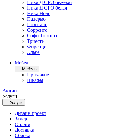
Ника Д ОРО бежевая
Ника Д ОРО белая
Ника Ноче
Палермо
Позитано
Сорренто
Софи Тортора
Триесте
Фиренце
Эльба
Мебель
Мебель
Прихожие
Шкафы
Акции
Услуги
Услуги
Дизайн проект
Замер
Оплата
Доставка
Сборка