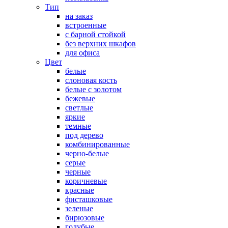
Тип
на заказ
встроенные
с барной стойкой
без верхних шкафов
для офиса
Цвет
белые
слоновая кость
белые с золотом
бежевые
светлые
яркие
темные
под дерево
комбинированные
черно-белые
серые
черные
коричневые
красные
фисташковые
зеленые
бирюзовые
голубые