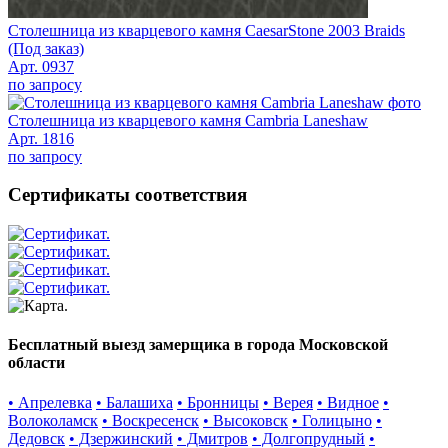
Столешница из кварцевого камня CaesarStone 2003 Braids
(Под заказ)
Арт. 0937
по запросу
Столешница из кварцевого камня Cambria Laneshaw
Арт. 1816
по запросу
Сертификаты соответствия
Бесплатный выезд замерщика в города Московской
области
• Апрелевка
• Балашиха
• Бронницы
• Верея
• Видное
•
Волоколамск
• Воскресенск
• Высоковск
• Голицыно
•
Дедовск
• Дзержинский
• Дмитров
• Долгопрудный
•