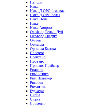
Наполи
Ника
Ника Д ОРО бежевая
Ника Д ОРО белая
Ника Ноче
Нике
Нике Аворио
Оксфорд Белый Дуб
Оксфорд Графит
Олимп
Орнелла
Орнелла Бьянка
Палермо
Позитано
Прованс
Прованс Праймер
Риальто
Рим Бьянко
Рим Праймер
Римини
Романтика
Руджери
Сиена
Сиена
Сорренто