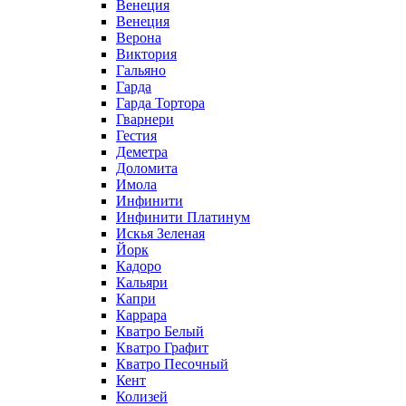
Венеция
Венеция
Верона
Виктория
Гальяно
Гарда
Гарда Тортора
Гварнери
Гестия
Деметра
Доломита
Имола
Инфинити
Инфинити Платинум
Искья Зеленая
Йорк
Кадоро
Кальяри
Капри
Каррара
Кватро Белый
Кватро Графит
Кватро Песочный
Кент
Колизей