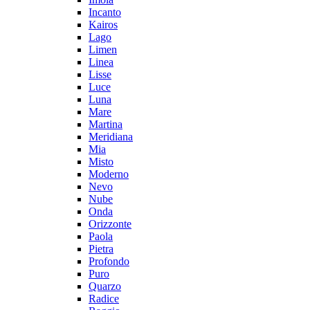
Incanto
Kairos
Lago
Limen
Linea
Lisse
Luce
Luna
Mare
Martina
Meridiana
Mia
Misto
Moderno
Nevo
Nube
Onda
Orizzonte
Paola
Pietra
Profondo
Puro
Quarzo
Radice