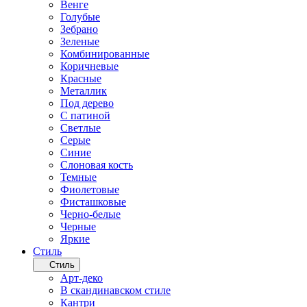
Венге
Голубые
Зебрано
Зеленые
Комбинированные
Коричневые
Красные
Металлик
Под дерево
С патиной
Светлые
Серые
Синие
Слоновая кость
Темные
Фиолетовые
Фисташковые
Черно-белые
Черные
Яркие
Стиль
Стиль
Арт-деко
В скандинавском стиле
Кантри