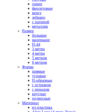
синие
фиолетовые
венге
зебрано
с патиной
металлик
Размер
большие
маленькие
П-44
3 метра
4 метра
5 метров
6 метров
Форма
прямые
угловые
П-образные
с островом
с пеналом
круглые
подвесные
Материал
из пластика
Alvic Luxe (Алвик Люкс)