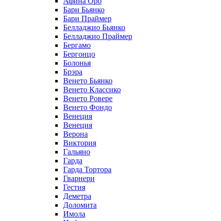
Афина Оро
Бари Бьянко
Бари Праймер
Белладжио Бьянко
Белладжио Праймер
Бергамо
Бергонцо
Болонья
Брэра
Венето Бьянко
Венето Классико
Венето Ровере
Венето Фондо
Венеция
Венеция
Верона
Виктория
Гальяно
Гарда
Гарда Тортора
Гварнери
Гестия
Деметра
Доломита
Имола