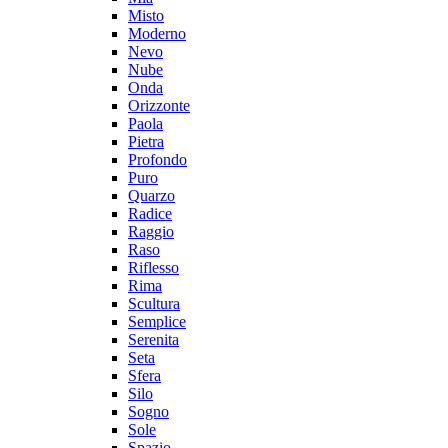
Misto
Moderno
Nevo
Nube
Onda
Orizzonte
Paola
Pietra
Profondo
Puro
Quarzo
Radice
Raggio
Raso
Riflesso
Rima
Scultura
Semplice
Serenita
Seta
Sfera
Silo
Sogno
Sole
Spazio