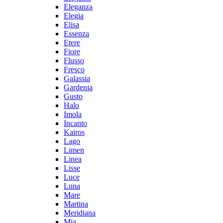
Eleganza
Elegia
Elisa
Essenza
Etere
Fiore
Flusso
Fresco
Galassia
Gardenia
Gusto
Halo
Imola
Incanto
Kairos
Lago
Limen
Linea
Lisse
Luce
Luna
Mare
Martina
Meridiana
Mia