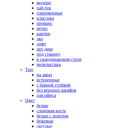
модерн
хай-тек
современные
классика
прованс
ретро
кантри
эко
лофт
арт-деко
под старину
в скандинавском стиле
неоклассика
Тип
на заказ
встроенные
с барной стойкой
без верхних шкафов
для офиса
Цвет
белые
слоновая кость
белые с золотом
бежевые
светлые