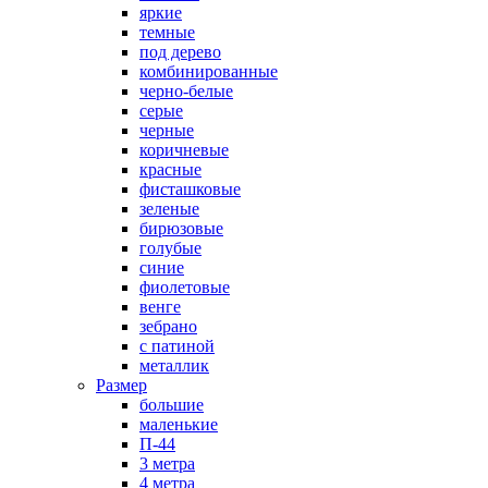
яркие
темные
под дерево
комбинированные
черно-белые
серые
черные
коричневые
красные
фисташковые
зеленые
бирюзовые
голубые
синие
фиолетовые
венге
зебрано
с патиной
металлик
Размер
большие
маленькие
П-44
3 метра
4 метра