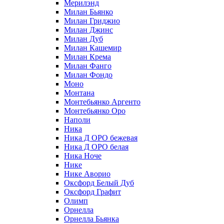
Мерилэнд
Милан Бьянко
Милан Гриджио
Милан Джинс
Милан Дуб
Милан Кашемир
Милан Крема
Милан Фанго
Милан Фондо
Моно
Монтана
Монтебьянко Аргенто
Монтебьянко Оро
Наполи
Ника
Ника Д ОРО бежевая
Ника Д ОРО белая
Ника Ноче
Нике
Нике Аворио
Оксфорд Белый Дуб
Оксфорд Графит
Олимп
Орнелла
Орнелла Бьянка