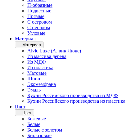
П-образные
Подвесные
Прямые
С островом
С пеналом
Угловые
Материал
Материал
Alvic Luxe (Алвик Люкс)
Из массива дерева
Из МДФ
Из пластика
Матовые
Шпон
Экомембрана
Эмаль
Кухни Российского производства из МДФ
Кухни Российского производства из пластика
Цвет
Цвет
Бежевые
Белые
Белые с золотом
Бирюзовые