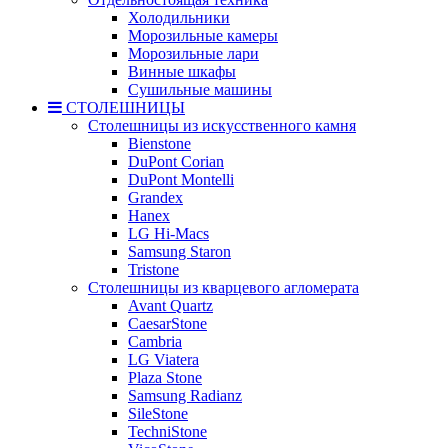
Холодильники
Морозильные камеры
Морозильные лари
Винные шкафы
Сушильные машины
СТОЛЕШНИЦЫ
Столешницы из искусственного камня
Bienstone
DuPont Corian
DuPont Montelli
Grandex
Hanex
LG Hi-Macs
Samsung Staron
Tristone
Столешницы из кварцевого агломерата
Avant Quartz
CaesarStone
Cambria
LG Viatera
Plaza Stone
Samsung Radianz
SileStone
TechniStone