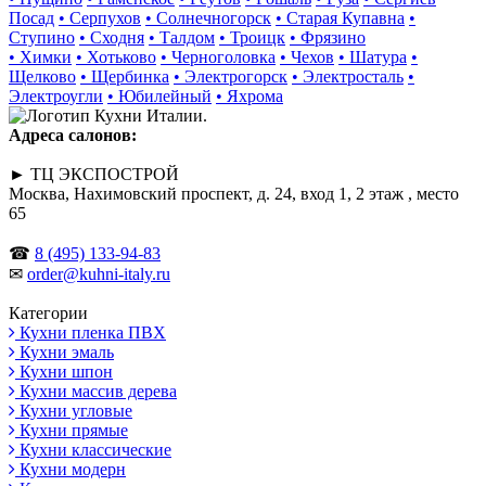
Посад
• Серпухов
• Солнечногорск
• Старая Купавна
•
Ступино
• Сходня
• Талдом
• Троицк
• Фрязино
• Химки
• Хотьково
• Черноголовка
• Чехов
• Шатура
•
Щелково
• Щербинка
• Электрогорск
• Электросталь
•
Электроугли
• Юбилейный
• Яхрома
Адреса салонов:
► ТЦ ЭКСПОСТРОЙ
Москва, Нахимовский проспект, д. 24, вход 1, 2 этаж , место
65
☎
8 (495) 133-94-83
✉
order@kuhni-italy.ru
Категории
Кухни пленка ПВХ
Кухни эмаль
Кухни шпон
Кухни массив дерева
Кухни угловые
Кухни прямые
Кухни классические
Кухни модерн