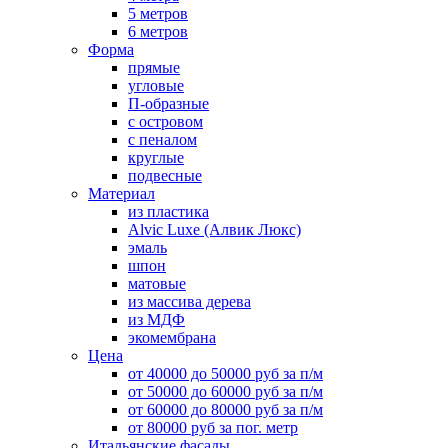
5 метров
6 метров
Форма
прямые
угловые
П-образные
с островом
с пеналом
круглые
подвесные
Материал
из пластика
Alvic Luxe (Алвик Люкс)
эмаль
шпон
матовые
из массива дерева
из МДФ
экомембрана
Цена
от 40000 до 50000 руб за п/м
от 50000 до 60000 руб за п/м
от 60000 до 80000 руб за п/м
от 80000 руб за пог. метр
Итальянские фасады