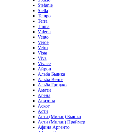
Stefanie
Stella
Tempo
Terra
Trama
Valeria
Vento
Verde
Vetro
Vista
Viva
Vivace
Айрон
Альба Бьянка
Альба Венге
Альба Гриджо
Амати
Арена
Аризона
Аскот
Асти
Асти (Милан) Бьянко
Асти (Милан) Праймер
Афина Аргенто