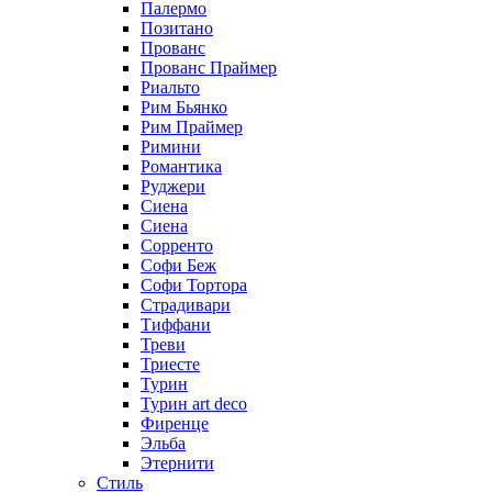
Палермо
Позитано
Прованс
Прованс Праймер
Риальто
Рим Бьянко
Рим Праймер
Римини
Романтика
Руджери
Сиена
Сиена
Сорренто
Софи Беж
Софи Тортора
Страдивари
Тиффани
Треви
Триесте
Турин
Турин art deco
Фиренце
Эльба
Этернити
Стиль