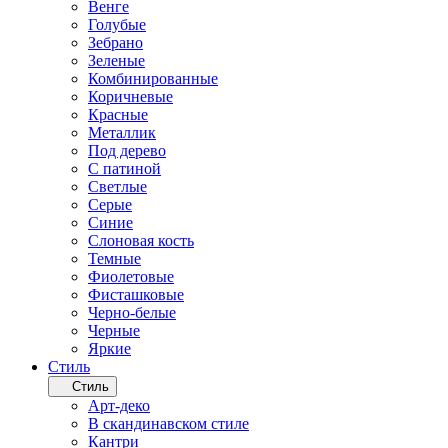
Венге
Голубые
Зебрано
Зеленые
Комбинированные
Коричневые
Красные
Металлик
Под дерево
С патиной
Светлые
Серые
Синие
Слоновая кость
Темные
Фиолетовые
Фисташковые
Черно-белые
Черные
Яркие
Стиль
Стиль
Арт-деко
В скандинавском стиле
Кантри