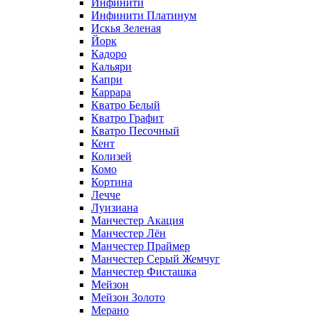
Инфинити
Инфинити Платинум
Искья Зеленая
Йорк
Кадоро
Кальяри
Капри
Каррара
Кватро Белый
Кватро Графит
Кватро Песочный
Кент
Колизей
Комо
Кортина
Лечче
Луизиана
Манчестер Акация
Манчестер Лён
Манчестер Праймер
Манчестер Серый Жемчуг
Манчестер Фисташка
Мейзон
Мейзон Золото
Мерано