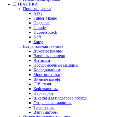
ТЕХНИКА
Производители
AEG
Fulgor Milano
Gaggenau
Graude
Kuppersbusch
Neff
Smeg
Встраиваемая техника
Духовые шкафы
Варочные панели
Вытяжки
Посудомоечные машины
Холодильники
Морозильники
Винные шкафы
СВЧ печи
Кофемашины
Пароварки
Шкафы для подогрева посуды
Стиральные машины
Телевизоры
Вакууматоры
Отдельностоящая техника