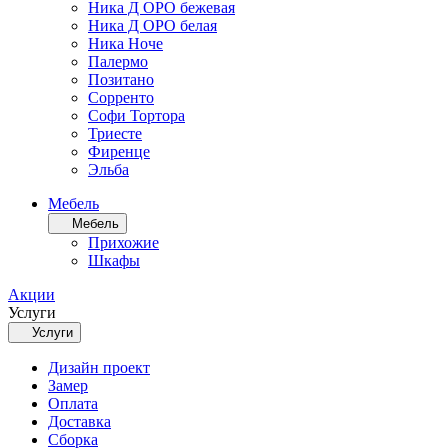
Ника Д ОРО бежевая
Ника Д ОРО белая
Ника Ноче
Палермо
Позитано
Сорренто
Софи Тортора
Триесте
Фиренце
Эльба
Мебель
Мебель
Прихожие
Шкафы
Акции
Услуги
Услуги
Дизайн проект
Замер
Оплата
Доставка
Сборка