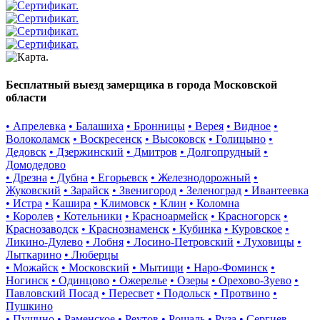
Бесплатный выезд замерщика в города Московской
области
• Апрелевка
• Балашиха
• Бронницы
• Верея
• Видное
•
Волоколамск
• Воскресенск
• Высоковск
• Голицыно
•
Дедовск
• Дзержинский
• Дмитров
• Долгопрудный
•
Домодедово
• Дрезна
• Дубна
• Егорьевск
• Железнодорожный
•
Жуковский
• Зарайск
• Звенигород
• Зеленоград
• Ивантеевка
• Истра
• Кашира
• Климовск
• Клин
• Коломна
• Королев
• Котельники
• Красноармейск
• Красногорск
•
Краснозаводск
• Краснознаменск
• Кубинка
• Куровское
•
Ликино-Дулево
• Лобня
• Лосино-Петровский
• Луховицы
•
Лыткарино
• Люберцы
• Можайск
• Московский
• Мытищи
• Наро-Фоминск
•
Ногинск
• Одинцово
• Ожерелье
• Озеры
• Орехово-Зуево
•
Павловский Посад
• Пересвет
• Подольск
• Протвино
•
Пушкино
• Пущино
• Раменское
• Реутов
• Рошаль
• Руза
• Сергиев