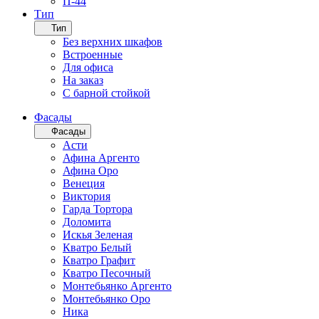
П-44
Тип
Тип
Без верхних шкафов
Встроенные
Для офиса
На заказ
С барной стойкой
Фасады
Фасады
Асти
Афина Аргенто
Афина Оро
Венеция
Виктория
Гарда Тортора
Доломита
Искья Зеленая
Кватро Белый
Кватро Графит
Кватро Песочный
Монтебьянко Аргенто
Монтебьянко Оро
Ника