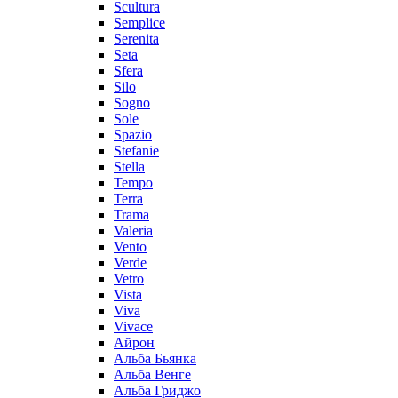
Scultura
Semplice
Serenita
Seta
Sfera
Silo
Sogno
Sole
Spazio
Stefanie
Stella
Tempo
Terra
Trama
Valeria
Vento
Verde
Vetro
Vista
Viva
Vivace
Айрон
Альба Бьянка
Альба Венге
Альба Гриджо