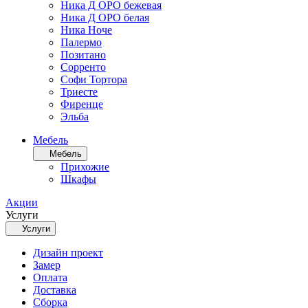
Ника Д ОРО бежевая
Ника Д ОРО белая
Ника Ноче
Палермо
Позитано
Сорренто
Софи Тортора
Триесте
Фиренце
Эльба
Мебель
Мебель
Прихожие
Шкафы
Акции
Услуги
Услуги
Дизайн проект
Замер
Оплата
Доставка
Сборка