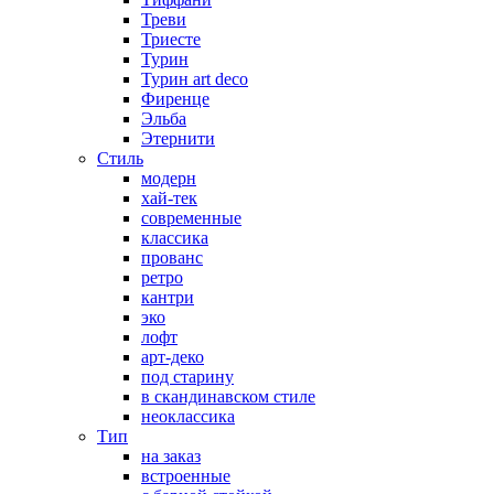
Треви
Триесте
Турин
Турин art deco
Фиренце
Эльба
Этернити
Стиль
модерн
хай-тек
современные
классика
прованс
ретро
кантри
эко
лофт
арт-деко
под старину
в скандинавском стиле
неоклассика
Тип
на заказ
встроенные