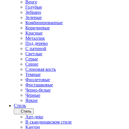
Венге
Голубые
Зебрано
Зеленые
Комбинированные
Коричневые
Красные
Металлик
Под дерево
С патиной
Светлые
Серые
Синие
Слоновая кость
Темные
Фиолетовые
Фисташковые
Черно-белые
Черные
Яркие
Стиль
Стиль
Арт-деко
В скандинавском стиле
Кантри