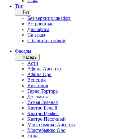
П-44
Тип
Тип
Без верхних шкафов
Встроенные
Для офиса
На заказ
С барной стойкой
Фасады
Фасады
Асти
Афина Аргенто
Афина Оро
Венеция
Виктория
Гарда Тортора
Доломита
Искья Зеленая
Кватро Белый
Кватро Графит
Кватро Песочный
Монтебьянко Аргенто
Монтебьянко Оро
Ника