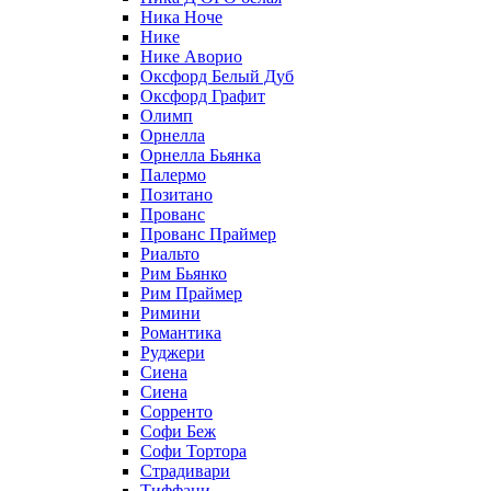
Ника Ноче
Нике
Нике Аворио
Оксфорд Белый Дуб
Оксфорд Графит
Олимп
Орнелла
Орнелла Бьянка
Палермо
Позитано
Прованс
Прованс Праймер
Риальто
Рим Бьянко
Рим Праймер
Римини
Романтика
Руджери
Сиена
Сиена
Сорренто
Софи Беж
Софи Тортора
Страдивари
Тиффани