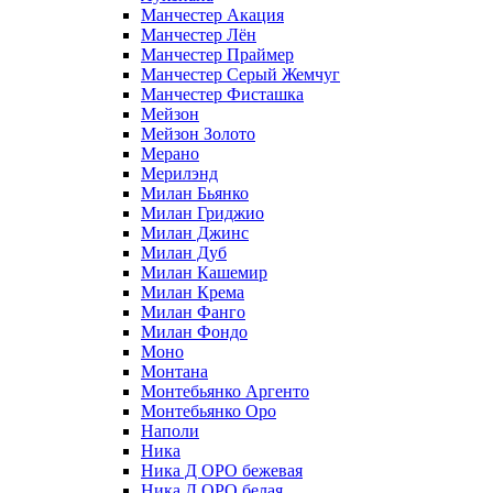
Манчестер Акация
Манчестер Лён
Манчестер Праймер
Манчестер Серый Жемчуг
Манчестер Фисташка
Мейзон
Мейзон Золото
Мерано
Мерилэнд
Милан Бьянко
Милан Гриджио
Милан Джинс
Милан Дуб
Милан Кашемир
Милан Крема
Милан Фанго
Милан Фондо
Моно
Монтана
Монтебьянко Аргенто
Монтебьянко Оро
Наполи
Ника
Ника Д ОРО бежевая
Ника Д ОРО белая