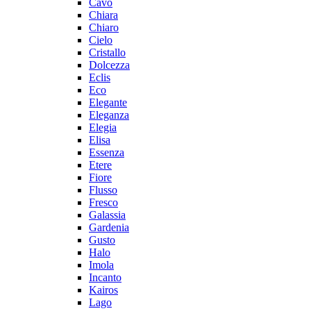
Cavo
Chiara
Chiaro
Cielo
Cristallo
Dolcezza
Eclis
Eco
Elegante
Eleganza
Elegia
Elisa
Essenza
Etere
Fiore
Flusso
Fresco
Galassia
Gardenia
Gusto
Halo
Imola
Incanto
Kairos
Lago