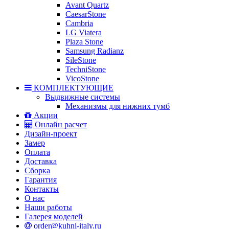
Avant Quartz
CaesarStone
Cambria
LG Viatera
Plaza Stone
Samsung Radianz
SileStone
TechniStone
VicoStone
КОМПЛЕКТУЮЩИЕ
Выдвижные системы
Механизмы для нижних тумб
Акции
Онлайн расчет
Дизайн-проект
Замер
Оплата
Доставка
Сборка
Гарантия
Контакты
О нас
Наши работы
Галерея моделей
order@kuhni-italy.ru