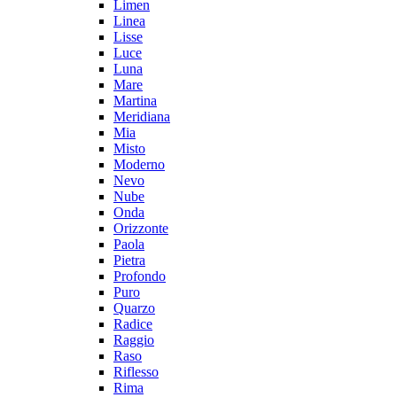
Limen
Linea
Lisse
Luce
Luna
Mare
Martina
Meridiana
Mia
Misto
Moderno
Nevo
Nube
Onda
Orizzonte
Paola
Pietra
Profondo
Puro
Quarzo
Radice
Raggio
Raso
Riflesso
Rima