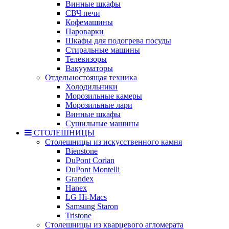
Винные шкафы
СВЧ печи
Кофемашины
Пароварки
Шкафы для подогрева посуды
Стиральные машины
Телевизоры
Вакууматоры
Отдельностоящая техника
Холодильники
Морозильные камеры
Морозильные лари
Винные шкафы
Сушильные машины
СТОЛЕШНИЦЫ
Столешницы из искусственного камня
Bienstone
DuPont Corian
DuPont Montelli
Grandex
Hanex
LG Hi-Macs
Samsung Staron
Tristone
Столешницы из кварцевого агломерата