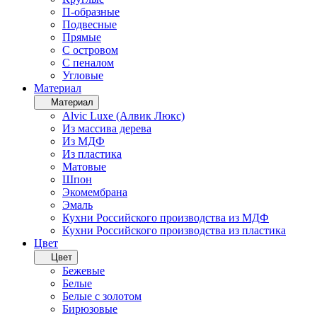
П-образные
Подвесные
Прямые
С островом
С пеналом
Угловые
Материал
Материал
Alvic Luxe (Алвик Люкс)
Из массива дерева
Из МДФ
Из пластика
Матовые
Шпон
Экомембрана
Эмаль
Кухни Российского производства из МДФ
Кухни Российского производства из пластика
Цвет
Цвет
Бежевые
Белые
Белые с золотом
Бирюзовые