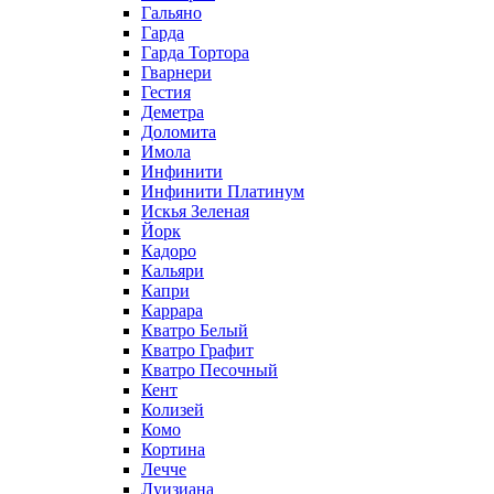
Гальяно
Гарда
Гарда Тортора
Гварнери
Гестия
Деметра
Доломита
Имола
Инфинити
Инфинити Платинум
Искья Зеленая
Йорк
Кадоро
Кальяри
Капри
Каррара
Кватро Белый
Кватро Графит
Кватро Песочный
Кент
Колизей
Комо
Кортина
Лечче
Луизиана