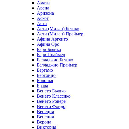
Амати
Арена
Аризона
Аскот
Асти
Асти (Милан) Бьянко
Асти (Милан) Праймер
Афина Аргенто
Афина Оро
Бари Бьянко
Бари Праймер
Белладжио Бьянко
Белладжио Праймер
Бергамо
Бергонцо
Болонья
Брэра
Венето Бьянко
Венето Классико
Венето Ровере
Венето Фондо
Венеция
Венеция
Верона
Виктория