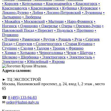
• Королев
• Котельники
• Красноармейск
• Красногорск
•
Краснозаводск
• Краснознаменск
• Кубинка
• Куровское
•
Ликино-Дулево
• Лобня
• Лосино-Петровский
• Луховицы
•
Лыткарино
• Люберцы
• Можайск
• Московский
• Мытищи
• Наро-Фоминск
•
Ногинск
• Одинцово
• Ожерелье
• Озеры
• Орехово-Зуево
•
Павловский Посад
• Пересвет
• Подольск
• Протвино
•
Пушкино
• Пущино
• Раменское
• Реутов
• Рошаль
• Руза
• Сергиев
Посад
• Серпухов
• Солнечногорск
• Старая Купавна
•
Ступино
• Сходня
• Талдом
• Троицк
• Фрязино
• Химки
• Хотьково
• Черноголовка
• Чехов
• Шатура
•
Щелково
• Щербинка
• Электрогорск
• Электросталь
•
Электроугли
• Юбилейный
• Яхрома
Адреса салонов:
► ТЦ ЭКСПОСТРОЙ
Москва, Нахимовский проспект, д. 24, вход 1, 2 этаж , место
65
☎
8 (495) 133-94-83
✉
order@kuhni-italy.ru