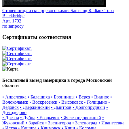
Столешница из кварцевого камня Samsung Radianz Toba
Blackbridge
Арт. 1792
по запросу
Сертификаты соответствия
Бесплатный выезд замерщика в города Московской
области
• Апрелевка
• Балашиха
• Бронницы
• Верея
• Видное
•
Волоколамск
• Воскресенск
• Высоковск
• Голицыно
•
Дедовск
• Дзержинский
• Дмитров
• Долгопрудный
•
Домодедово
• Дрезна
• Дубна
• Егорьевск
• Железнодорожный
•
Жуковский
• Зарайск
• Звенигород
• Зеленоград
• Ивантеевка
• Истра
• Кашира
• Климовск
• Клин
• Коломна