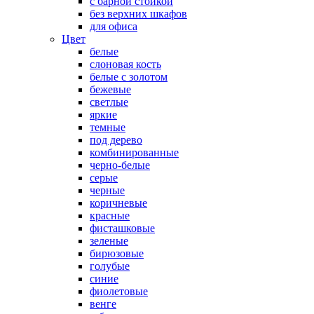
с барной стойкой
без верхних шкафов
для офиса
Цвет
белые
слоновая кость
белые с золотом
бежевые
светлые
яркие
темные
под дерево
комбинированные
черно-белые
серые
черные
коричневые
красные
фисташковые
зеленые
бирюзовые
голубые
синие
фиолетовые
венге