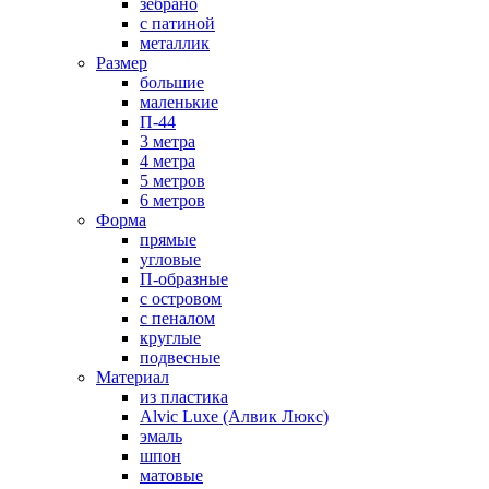
зебрано
с патиной
металлик
Размер
большие
маленькие
П-44
3 метра
4 метра
5 метров
6 метров
Форма
прямые
угловые
П-образные
с островом
с пеналом
круглые
подвесные
Материал
из пластика
Alvic Luxe (Алвик Люкс)
эмаль
шпон
матовые