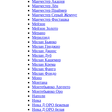
Манчестер Акация
Манчестер Лён
Манчестер Праймер
Манчестер Серый Жемчуг
Манчестер Фисташка
Мейзон
Мейзон Золото
Мерано
Мерилэнд
Милан Бьянко
Милан Гриджио
Милан Джинс
Милан Дуб
Милан Кашемир
Милан Крема
Милан Фанго
Милан Фондо
Моно
Монтана
Монтебьянко Аргенто
Монтебьянко Оро
Наполи
Ника
Ника Д ОРО бежевая
Ника Д ОРО белая