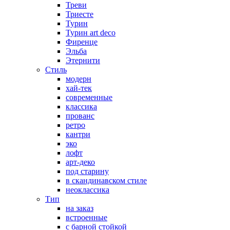
Треви
Триесте
Турин
Турин art deco
Фиренце
Эльба
Этернити
Стиль
модерн
хай-тек
современные
классика
прованс
ретро
кантри
эко
лофт
арт-деко
под старину
в скандинавском стиле
неоклассика
Тип
на заказ
встроенные
с барной стойкой