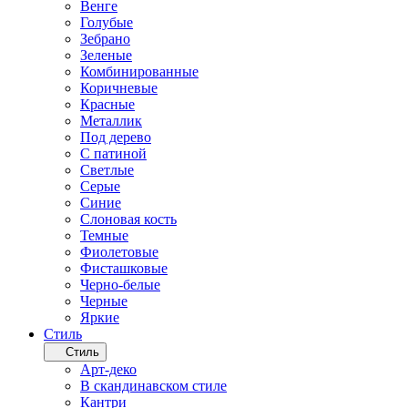
Венге
Голубые
Зебрано
Зеленые
Комбинированные
Коричневые
Красные
Металлик
Под дерево
С патиной
Светлые
Серые
Синие
Слоновая кость
Темные
Фиолетовые
Фисташковые
Черно-белые
Черные
Яркие
Стиль
Стиль
Арт-деко
В скандинавском стиле
Кантри