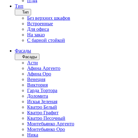
П-44
Тип
Тип
Без верхних шкафов
Встроенные
Для офиса
На заказ
С барной стойкой
Фасады
Фасады
Асти
Афина Аргенто
Афина Оро
Венеция
Виктория
Гарда Тортора
Доломита
Искья Зеленая
Кватро Белый
Кватро Графит
Кватро Песочный
Монтебьянко Аргенто
Монтебьянко Оро
Ника