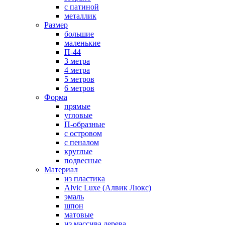
с патиной
металлик
Размер
большие
маленькие
П-44
3 метра
4 метра
5 метров
6 метров
Форма
прямые
угловые
П-образные
с островом
с пеналом
круглые
подвесные
Материал
из пластика
Alvic Luxe (Алвик Люкс)
эмаль
шпон
матовые
из массива дерева