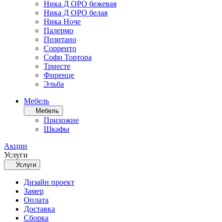
Ника Д ОРО бежевая
Ника Д ОРО белая
Ника Ноче
Палермо
Позитано
Сорренто
Софи Тортора
Триесте
Фиренце
Эльба
Мебель
Мебель
Прихожие
Шкафы
Акции
Услуги
Услуги
Дизайн проект
Замер
Оплата
Доставка
Сборка