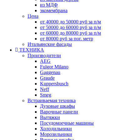
из МДФ
экомембрана
Цена
от 40000 до 50000 руб за п/м
от 50000 до 60000 руб за п/м
от 60000 до 80000 руб за п/м
от 80000 руб за пог. метр
Итальянские фасады
ТЕХНИКА
Производители
AEG
Fulgor Milano
Gaggenau
Graude
Kuppersbusch
Neff
Smeg
Встраиваемая техника
Духовые шкафы
Варочные панели
Вытяжки
Посудомоечные машины
Холодильники
Морозильники
Винные шкафы