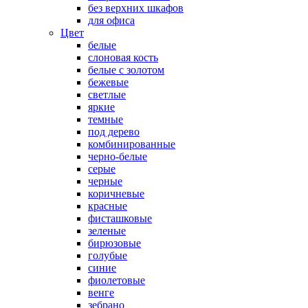
без верхних шкафов
для офиса
Цвет
белые
слоновая кость
белые с золотом
бежевые
светлые
яркие
темные
под дерево
комбинированные
черно-белые
серые
черные
коричневые
красные
фисташковые
зеленые
бирюзовые
голубые
синие
фиолетовые
венге
зебрано