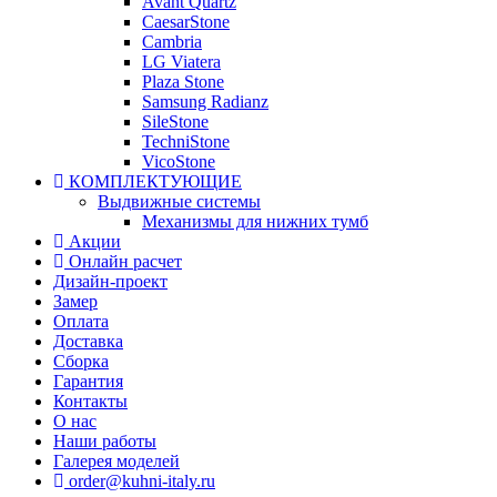
Avant Quartz
CaesarStone
Cambria
LG Viatera
Plaza Stone
Samsung Radianz
SileStone
TechniStone
VicoStone
КОМПЛЕКТУЮЩИЕ
Выдвижные системы
Механизмы для нижних тумб
Акции
Онлайн расчет
Дизайн-проект
Замер
Оплата
Доставка
Сборка
Гарантия
Контакты
О нас
Наши работы
Галерея моделей
order@kuhni-italy.ru