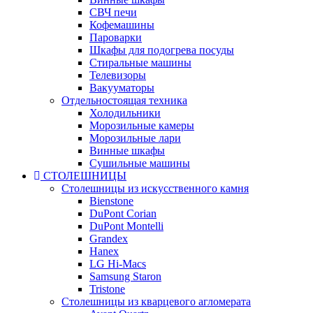
СВЧ печи
Кофемашины
Пароварки
Шкафы для подогрева посуды
Стиральные машины
Телевизоры
Вакууматоры
Отдельностоящая техника
Холодильники
Морозильные камеры
Морозильные лари
Винные шкафы
Сушильные машины
СТОЛЕШНИЦЫ
Столешницы из искусственного камня
Bienstone
DuPont Corian
DuPont Montelli
Grandex
Hanex
LG Hi-Macs
Samsung Staron
Tristone
Столешницы из кварцевого агломерата