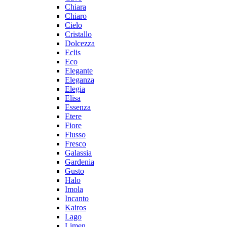
Chiara
Chiaro
Cielo
Cristallo
Dolcezza
Eclis
Eco
Elegante
Eleganza
Elegia
Elisa
Essenza
Etere
Fiore
Flusso
Fresco
Galassia
Gardenia
Gusto
Halo
Imola
Incanto
Kairos
Lago
Limen