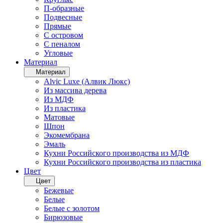
П-образные
Подвесные
Прямые
С островом
С пеналом
Угловые
Материал
Материал
Alvic Luxe (Алвик Люкс)
Из массива дерева
Из МДФ
Из пластика
Матовые
Шпон
Экомембрана
Эмаль
Кухни Российского производства из МДФ
Кухни Российского производства из пластика
Цвет
Цвет
Бежевые
Белые
Белые с золотом
Бирюзовые