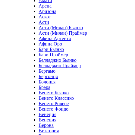
Амати
Арена
Аризона
Аскот
Асти
Асти (Милан) Бьянко
Асти (Милан) Праймер
Афина Аргенто
Афина Оро
Бари Бьянко
Бари Праймер
Белладжио Бьянко
Белладжио Праймер
Бергамо
Бергонцо
Болонья
Брэра
Венето Бьянко
Венето Классико
Венето Ровере
Венето Фондо
Венеция
Венеция
Верона
Виктория