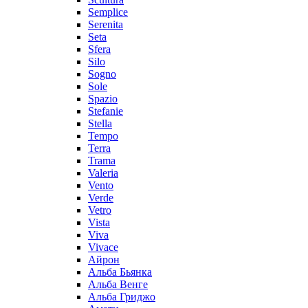
Semplice
Serenita
Seta
Sfera
Silo
Sogno
Sole
Spazio
Stefanie
Stella
Tempo
Terra
Trama
Valeria
Vento
Verde
Vetro
Vista
Viva
Vivace
Айрон
Альба Бьянка
Альба Венге
Альба Гриджо