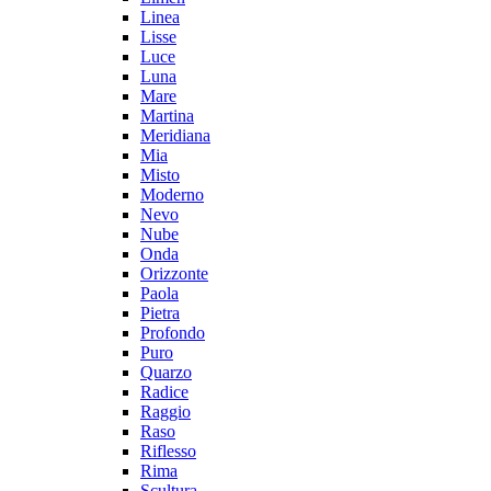
Linea
Lisse
Luce
Luna
Mare
Martina
Meridiana
Mia
Misto
Moderno
Nevo
Nube
Onda
Orizzonte
Paola
Pietra
Profondo
Puro
Quarzo
Radice
Raggio
Raso
Riflesso
Rima
Scultura