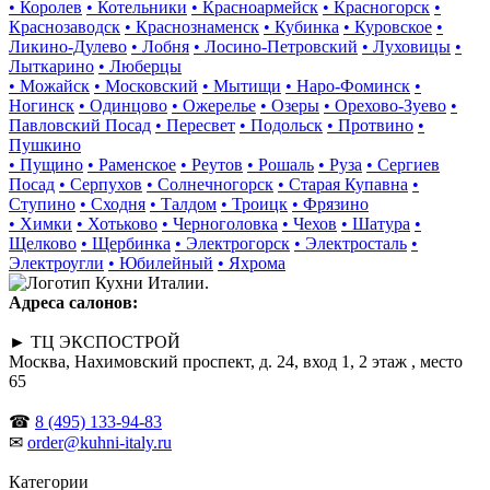
• Королев
• Котельники
• Красноармейск
• Красногорск
•
Краснозаводск
• Краснознаменск
• Кубинка
• Куровское
•
Ликино-Дулево
• Лобня
• Лосино-Петровский
• Луховицы
•
Лыткарино
• Люберцы
• Можайск
• Московский
• Мытищи
• Наро-Фоминск
•
Ногинск
• Одинцово
• Ожерелье
• Озеры
• Орехово-Зуево
•
Павловский Посад
• Пересвет
• Подольск
• Протвино
•
Пушкино
• Пущино
• Раменское
• Реутов
• Рошаль
• Руза
• Сергиев
Посад
• Серпухов
• Солнечногорск
• Старая Купавна
•
Ступино
• Сходня
• Талдом
• Троицк
• Фрязино
• Химки
• Хотьково
• Черноголовка
• Чехов
• Шатура
•
Щелково
• Щербинка
• Электрогорск
• Электросталь
•
Электроугли
• Юбилейный
• Яхрома
Адреса салонов:
► ТЦ ЭКСПОСТРОЙ
Москва, Нахимовский проспект, д. 24, вход 1, 2 этаж , место
65
☎
8 (495) 133-94-83
✉
order@kuhni-italy.ru
Категории