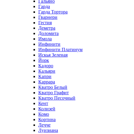
Гальяно
Гарда
Гарда Тортора
Гварнери
Гестия
Деметра
Доломита
Имола
Инфинити
Инфинити Платинум
Искья Зеленая
Йорк
Кадоро
Кальяри
Капри
Каррара
Кватро Белый
Кватро Графит
Кватро Песочный
Кент
Колизей
Комо
Кортина
Лечче
Луизиана