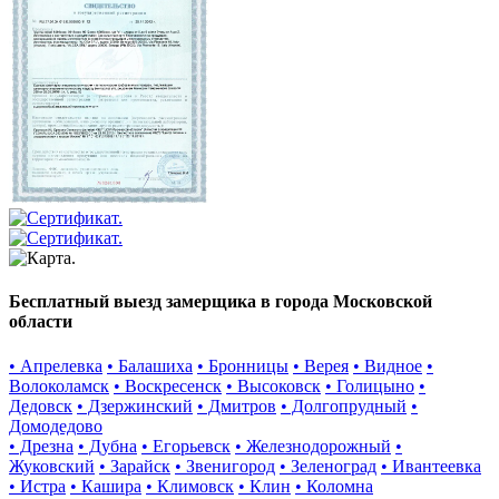
Бесплатный выезд замерщика в города Московской
области
• Апрелевка
• Балашиха
• Бронницы
• Верея
• Видное
•
Волоколамск
• Воскресенск
• Высоковск
• Голицыно
•
Дедовск
• Дзержинский
• Дмитров
• Долгопрудный
•
Домодедово
• Дрезна
• Дубна
• Егорьевск
• Железнодорожный
•
Жуковский
• Зарайск
• Звенигород
• Зеленоград
• Ивантеевка
• Истра
• Кашира
• Климовск
• Клин
• Коломна