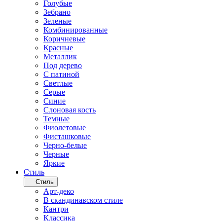
Голубые
Зебрано
Зеленые
Комбинированные
Коричневые
Красные
Металлик
Под дерево
С патиной
Светлые
Серые
Синие
Слоновая кость
Темные
Фиолетовые
Фисташковые
Черно-белые
Черные
Яркие
Стиль
Стиль
Арт-деко
В скандинавском стиле
Кантри
Классика