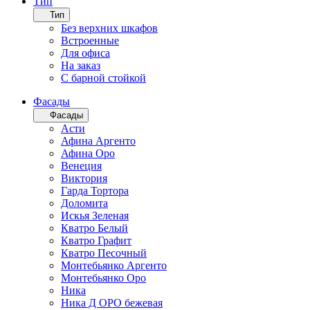
Тип
Тип
Без верхних шкафов
Встроенные
Для офиса
На заказ
С барной стойкой
Фасады
Фасады
Асти
Афина Аргенто
Афина Оро
Венеция
Виктория
Гарда Тортора
Доломита
Искья Зеленая
Кватро Белый
Кватро Графит
Кватро Песочный
Монтебьянко Аргенто
Монтебьянко Оро
Ника
Ника Д ОРО бежевая