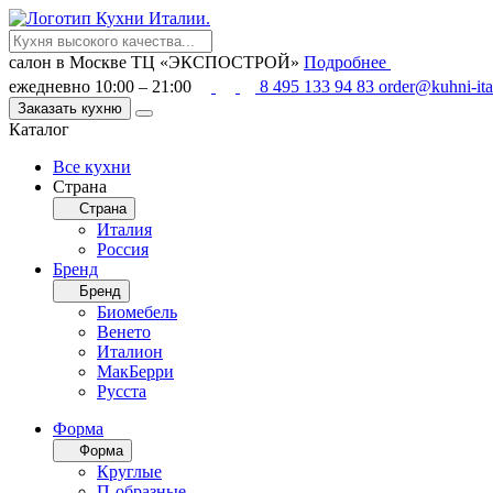
салон в Москве
ТЦ «ЭКСПОСТРОЙ»
Подробнее
ежедневно 10:00 – 21:00
8 495 133 94 83
order@kuhni-ita
Заказать кухню
Каталог
Все кухни
Страна
Страна
Италия
Россия
Бренд
Бренд
Биомебель
Венето
Италион
МакБерри
Русста
Форма
Форма
Круглые
П-образные