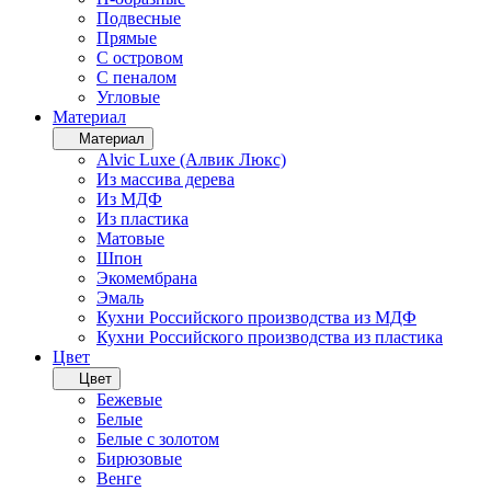
Подвесные
Прямые
С островом
С пеналом
Угловые
Материал
Материал
Alvic Luxe (Алвик Люкс)
Из массива дерева
Из МДФ
Из пластика
Матовые
Шпон
Экомембрана
Эмаль
Кухни Российского производства из МДФ
Кухни Российского производства из пластика
Цвет
Цвет
Бежевые
Белые
Белые с золотом
Бирюзовые
Венге