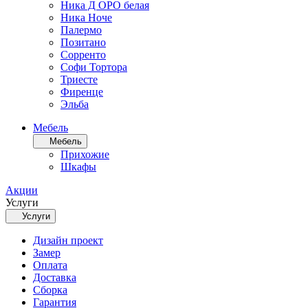
Ника Д ОРО белая
Ника Ноче
Палермо
Позитано
Сорренто
Софи Тортора
Триесте
Фиренце
Эльба
Мебель
Мебель
Прихожие
Шкафы
Акции
Услуги
Услуги
Дизайн проект
Замер
Оплата
Доставка
Сборка
Гарантия