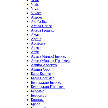
Vista
Viva
Vivace
Айрон
Альба Бьянка
Альба Венге
Альба Гриджо
Амати
Арена
Аризона
Аскот
Асти
Асти (Милан) Бьянко
Асти (Милан) Праймер
Афина Аргенто
Афина Оро
Бари Бьянко
Бари Праймер
Белладжио Бьянко
Белладжио Праймер
Бергамо
Бергонцо
Болонья
Брэра