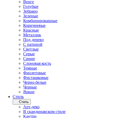
Венге
Голубые
Зебрано
Зеленые
Комбинированные
Коричневые
Красные
Металлик
Под дерево
С патиной
Светлые
Серые
Синие
Слоновая кость
Темные
Фиолетовые
Фисташковые
Черно-белые
Черные
Яркие
Стиль
Стиль
Арт-деко
В скандинавском стиле
Кантри