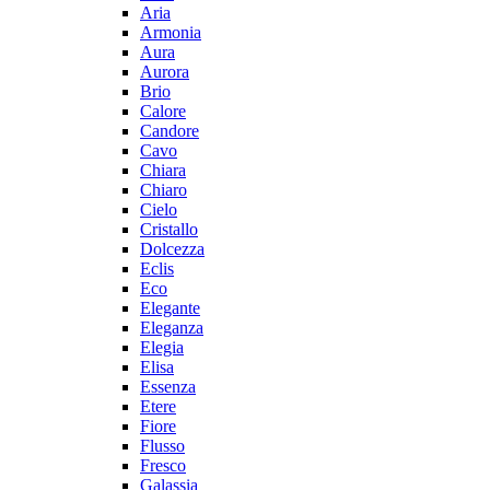
Aria
Armonia
Aura
Aurora
Brio
Calore
Candore
Cavo
Chiara
Chiaro
Cielo
Cristallo
Dolcezza
Eclis
Eco
Elegante
Eleganza
Elegia
Elisa
Essenza
Etere
Fiore
Flusso
Fresco
Galassia