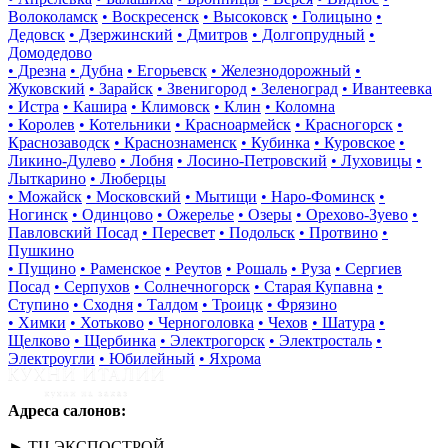
Волоколамск
• Воскресенск
• Высоковск
• Голицыно
•
Дедовск
• Дзержинский
• Дмитров
• Долгопрудный
•
Домодедово
• Дрезна
• Дубна
• Егорьевск
• Железнодорожный
•
Жуковский
• Зарайск
• Звенигород
• Зеленоград
• Ивантеевка
• Истра
• Кашира
• Климовск
• Клин
• Коломна
• Королев
• Котельники
• Красноармейск
• Красногорск
•
Краснозаводск
• Краснознаменск
• Кубинка
• Куровское
•
Ликино-Дулево
• Лобня
• Лосино-Петровский
• Луховицы
•
Лыткарино
• Люберцы
• Можайск
• Московский
• Мытищи
• Наро-Фоминск
•
Ногинск
• Одинцово
• Ожерелье
• Озеры
• Орехово-Зуево
•
Павловский Посад
• Пересвет
• Подольск
• Протвино
•
Пушкино
• Пущино
• Раменское
• Реутов
• Рошаль
• Руза
• Сергиев
Посад
• Серпухов
• Солнечногорск
• Старая Купавна
•
Ступино
• Сходня
• Талдом
• Троицк
• Фрязино
• Химки
• Хотьково
• Черноголовка
• Чехов
• Шатура
•
Щелково
• Щербинка
• Электрогорск
• Электросталь
•
Электроугли
• Юбилейный
• Яхрома
Адреса салонов:
► ТЦ ЭКСПОСТРОЙ