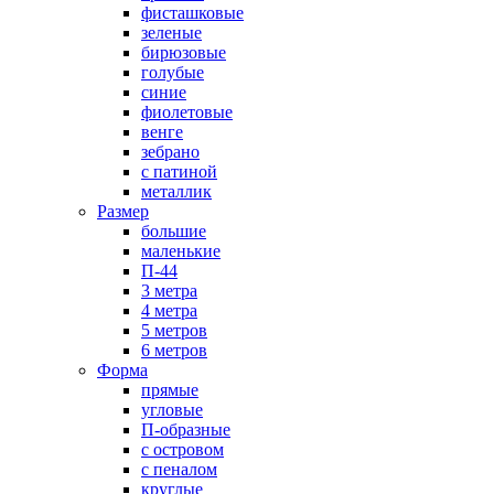
фисташковые
зеленые
бирюзовые
голубые
синие
фиолетовые
венге
зебрано
с патиной
металлик
Размер
большие
маленькие
П-44
3 метра
4 метра
5 метров
6 метров
Форма
прямые
угловые
П-образные
с островом
с пеналом
круглые