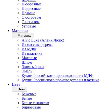
П-образные
Подвесные
Прямые
С островом
С пеналом
Угловые
Материал
Материал
Alvic Luxe (Алвик Люкс)
Из массива дерева
Из МДФ
Из пластика
Матовые
Шпон
Экомембрана
Эмаль
Кухни Российского производства из МДФ
Кухни Российского производства из пластика
Цвет
Цвет
Бежевые
Белые
Белые с золотом
Бирюзовые