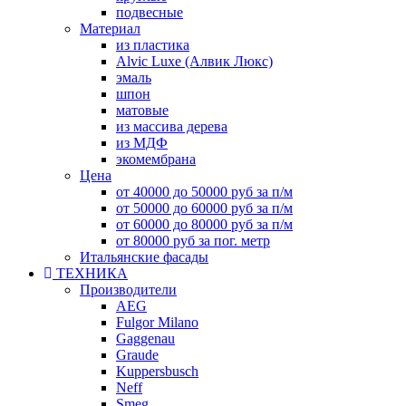
подвесные
Материал
из пластика
Alvic Luxe (Алвик Люкс)
эмаль
шпон
матовые
из массива дерева
из МДФ
экомембрана
Цена
от 40000 до 50000 руб за п/м
от 50000 до 60000 руб за п/м
от 60000 до 80000 руб за п/м
от 80000 руб за пог. метр
Итальянские фасады
ТЕХНИКА
Производители
AEG
Fulgor Milano
Gaggenau
Graude
Kuppersbusch
Neff
Smeg