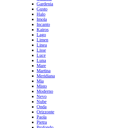
Gardenia
Gusto
Halo
Imola
Incanto
Kairos
Lago
Limen
Linea
Lisse
Luce
Luna
Mare
Martina
Meridiana
Mia
Misto
Moderno
Nevo
Nube
Onda
Orizzonte
Paola
Pietra
Profondo