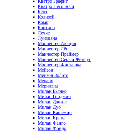
Кватро Графит
Кватро Песочный
Кент
Колизей
Комо
Кортина
Лечче
Луизиана
Манчестер Акация
Манчестер Лён
Манчестер Праймер
Манчестер Серый Жемчуг
Манчестер Фисташка
Мейзон
Мейзон Золото
Мерано
Мерилэнд
Милан Бьянко
Милан Гриджио
Милан Джинс
Милан Дуб
Милан Кашемир
Милан Крема
Милан Фанго
Милан Фондо