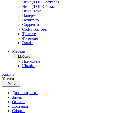
Ника Д ОРО бежевая
Ника Д ОРО белая
Ника Ноче
Палермо
Позитано
Сорренто
Софи Тортора
Триесте
Фиренце
Эльба
Мебель
Мебель
Прихожие
Шкафы
Акции
Услуги
Услуги
Дизайн проект
Замер
Оплата
Доставка
Сборка