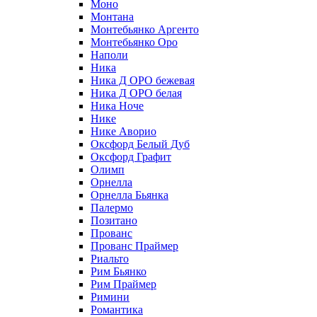
Моно
Монтана
Монтебьянко Аргенто
Монтебьянко Оро
Наполи
Ника
Ника Д ОРО бежевая
Ника Д ОРО белая
Ника Ноче
Нике
Нике Аворио
Оксфорд Белый Дуб
Оксфорд Графит
Олимп
Орнелла
Орнелла Бьянка
Палермо
Позитано
Прованс
Прованс Праймер
Риальто
Рим Бьянко
Рим Праймер
Римини
Романтика