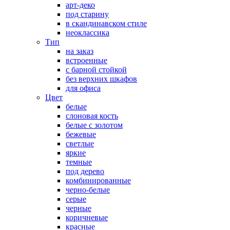
арт-деко
под старину
в скандинавском стиле
неоклассика
Тип
на заказ
встроенные
с барной стойкой
без верхних шкафов
для офиса
Цвет
белые
слоновая кость
белые с золотом
бежевые
светлые
яркие
темные
под дерево
комбинированные
черно-белые
серые
черные
коричневые
красные