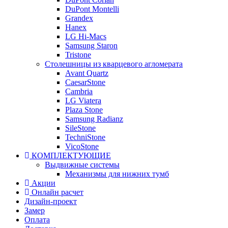
DuPont Montelli
Grandex
Hanex
LG Hi-Macs
Samsung Staron
Tristone
Столешницы из кварцевого агломерата
Avant Quartz
CaesarStone
Cambria
LG Viatera
Plaza Stone
Samsung Radianz
SileStone
TechniStone
VicoStone
КОМПЛЕКТУЮЩИЕ
Выдвижные системы
Механизмы для нижних тумб
Акции
Онлайн расчет
Дизайн-проект
Замер
Оплата