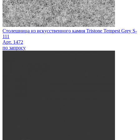
Столешница из искусственного камня Tristone Tempest Grey S-
111
Арт. 1472
по запросу