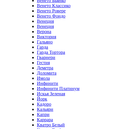
Венето Бьянко
Венето Классико
Венето Ровере
Венето Фондо
Венеция
Венеция
Верона
Виктория
Гальяно
Гарда
Гарда Тортора
Гварнери
Гестия
Деметра
Доломита
Имола
Инфинити
Инфинити Платинум
Искья Зеленая
Йорк
Кадоро
Кальяри
Капри
Каррара
Кватро Белый