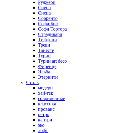
Руджери
Сиена
Сиена
Сорренто
Софи Беж
Софи Тортора
Страдивари
Тиффани
Треви
Триесте
Турин
Турин art deco
Фиренце
Эльба
Этернити
Стиль
модерн
хай-тек
современные
классика
прованс
ретро
кантри
эко
лофт