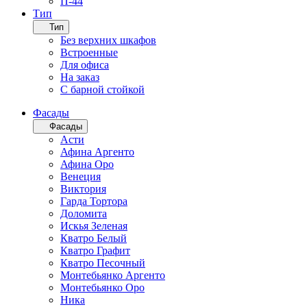
П-44
Тип
Тип
Без верхних шкафов
Встроенные
Для офиса
На заказ
С барной стойкой
Фасады
Фасады
Асти
Афина Аргенто
Афина Оро
Венеция
Виктория
Гарда Тортора
Доломита
Искья Зеленая
Кватро Белый
Кватро Графит
Кватро Песочный
Монтебьянко Аргенто
Монтебьянко Оро
Ника