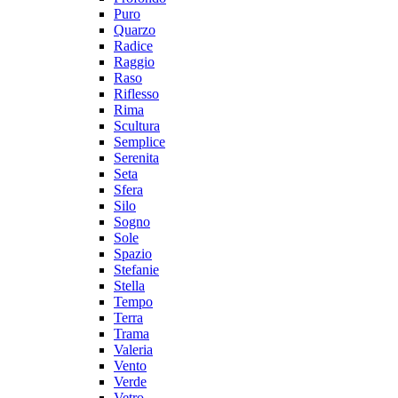
Puro
Quarzo
Radice
Raggio
Raso
Riflesso
Rima
Scultura
Semplice
Serenita
Seta
Sfera
Silo
Sogno
Sole
Spazio
Stefanie
Stella
Tempo
Terra
Trama
Valeria
Vento
Verde
Vetro