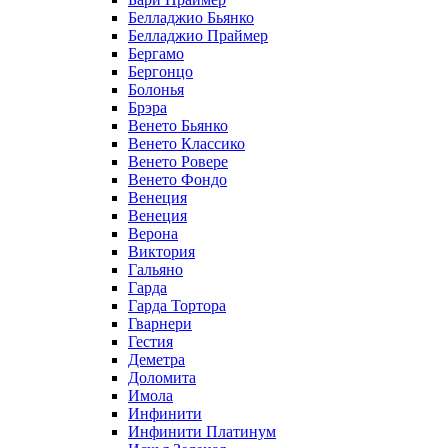
Белладжио Бьянко
Белладжио Праймер
Бергамо
Бергонцо
Болонья
Брэра
Венето Бьянко
Венето Классико
Венето Ровере
Венето Фондо
Венеция
Венеция
Верона
Виктория
Гальяно
Гарда
Гарда Тортора
Гварнери
Гестия
Деметра
Доломита
Имола
Инфинити
Инфинити Платинум