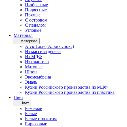
П-образные
Подвесные
Прямые
С островом
С пеналом
Угловые
Материал
Материал
Alvic Luxe (Алвик Люкс)
Из массива дерева
Из МДФ
Из пластика
Матовые
Шпон
Экомембрана
Эмаль
Кухни Российского производства из МДФ
Кухни Российского производства из пластика
Цвет
Цвет
Бежевые
Белые
Белые с золотом
Бирюзовые