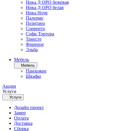
Ника Д ОРО бежевая
Ника Д ОРО белая
Ника Ноче
Палермо
Позитано
Сорренто
Софи Тортора
Триесте
Фиренце
Эльба
Мебель
Мебель
Прихожие
Шкафы
Акции
Услуги
Услуги
Дизайн проект
Замер
Оплата
Доставка
Сборка