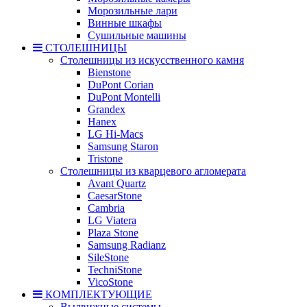
Морозильные лари
Винные шкафы
Сушильные машины
СТОЛЕШНИЦЫ
Столешницы из искусственного камня
Bienstone
DuPont Corian
DuPont Montelli
Grandex
Hanex
LG Hi-Macs
Samsung Staron
Tristone
Столешницы из кварцевого агломерата
Avant Quartz
CaesarStone
Cambria
LG Viatera
Plaza Stone
Samsung Radianz
SileStone
TechniStone
VicoStone
КОМПЛЕКТУЮЩИЕ
Выдвижные системы