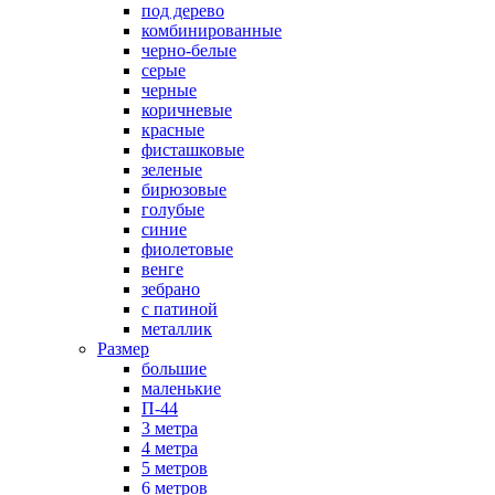
под дерево
комбинированные
черно-белые
серые
черные
коричневые
красные
фисташковые
зеленые
бирюзовые
голубые
синие
фиолетовые
венге
зебрано
с патиной
металлик
Размер
большие
маленькие
П-44
3 метра
4 метра
5 метров
6 метров