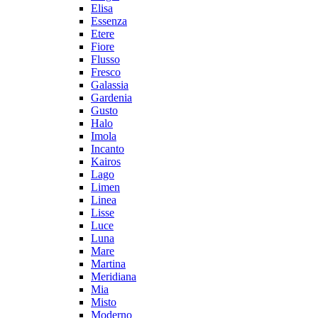
Elisa
Essenza
Etere
Fiore
Flusso
Fresco
Galassia
Gardenia
Gusto
Halo
Imola
Incanto
Kairos
Lago
Limen
Linea
Lisse
Luce
Luna
Mare
Martina
Meridiana
Mia
Misto
Moderno