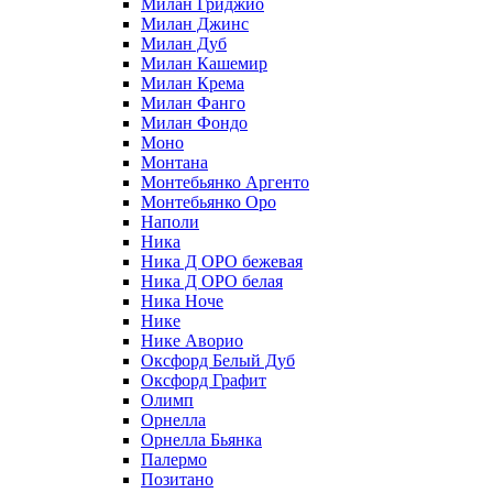
Милан Гриджио
Милан Джинс
Милан Дуб
Милан Кашемир
Милан Крема
Милан Фанго
Милан Фондо
Моно
Монтана
Монтебьянко Аргенто
Монтебьянко Оро
Наполи
Ника
Ника Д ОРО бежевая
Ника Д ОРО белая
Ника Ноче
Нике
Нике Аворио
Оксфорд Белый Дуб
Оксфорд Графит
Олимп
Орнелла
Орнелла Бьянка
Палермо
Позитано