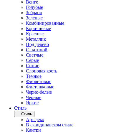
Венге
Голубые
Зебрано
Зеленые
Комбинированные
Коричневые
Красные
Металлик
Под дерево
С патиной
Светлые
Серые
Синие
Слоновая кость
Темные
Фиолетовые
Фисташковые
Черно-белые
Черные
Яркие
Стиль
Стиль
Арт-деко
В скандинавском стиле
Кантри