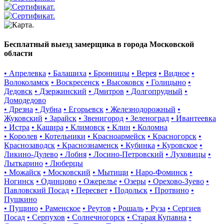
Бесплатный выезд замерщика в города Московской
области
• Апрелевка
• Балашиха
• Бронницы
• Верея
• Видное
•
Волоколамск
• Воскресенск
• Высоковск
• Голицыно
•
Дедовск
• Дзержинский
• Дмитров
• Долгопрудный
•
Домодедово
• Дрезна
• Дубна
• Егорьевск
• Железнодорожный
•
Жуковский
• Зарайск
• Звенигород
• Зеленоград
• Ивантеевка
• Истра
• Кашира
• Климовск
• Клин
• Коломна
• Королев
• Котельники
• Красноармейск
• Красногорск
•
Краснозаводск
• Краснознаменск
• Кубинка
• Куровское
•
Ликино-Дулево
• Лобня
• Лосино-Петровский
• Луховицы
•
Лыткарино
• Люберцы
• Можайск
• Московский
• Мытищи
• Наро-Фоминск
•
Ногинск
• Одинцово
• Ожерелье
• Озеры
• Орехово-Зуево
•
Павловский Посад
• Пересвет
• Подольск
• Протвино
•
Пушкино
• Пущино
• Раменское
• Реутов
• Рошаль
• Руза
• Сергиев
Посад
• Серпухов
• Солнечногорск
• Старая Купавна
•