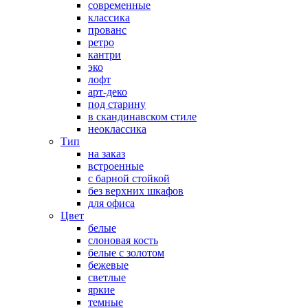
современные
классика
прованс
ретро
кантри
эко
лофт
арт-деко
под старину
в скандинавском стиле
неоклассика
Тип
на заказ
встроенные
с барной стойкой
без верхних шкафов
для офиса
Цвет
белые
слоновая кость
белые с золотом
бежевые
светлые
яркие
темные