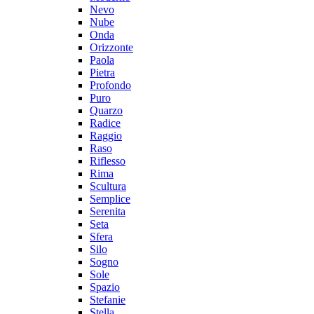
Nevo
Nube
Onda
Orizzonte
Paola
Pietra
Profondo
Puro
Quarzo
Radice
Raggio
Raso
Riflesso
Rima
Scultura
Semplice
Serenita
Seta
Sfera
Silo
Sogno
Sole
Spazio
Stefanie
Stella