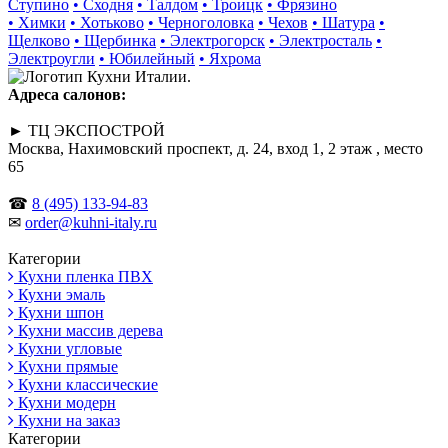
Ступино
• Сходня
• Талдом
• Троицк
• Фрязино
• Химки
• Хотьково
• Черноголовка
• Чехов
• Шатура
•
Щелково
• Щербинка
• Электрогорск
• Электросталь
•
Электроугли
• Юбилейный
• Яхрома
Адреса салонов:
► ТЦ ЭКСПОСТРОЙ
Москва, Нахимовский проспект, д. 24, вход 1, 2 этаж , место
65
☎
8 (495) 133-94-83
✉
order@kuhni-italy.ru
Категории
Кухни пленка ПВХ
Кухни эмаль
Кухни шпон
Кухни массив дерева
Кухни угловые
Кухни прямые
Кухни классические
Кухни модерн
Кухни на заказ
Категории