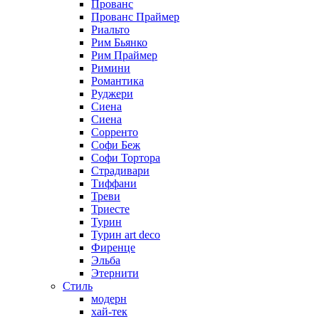
Прованс
Прованс Праймер
Риальто
Рим Бьянко
Рим Праймер
Римини
Романтика
Руджери
Сиена
Сиена
Сорренто
Софи Беж
Софи Тортора
Страдивари
Тиффани
Треви
Триесте
Турин
Турин art deco
Фиренце
Эльба
Этернити
Стиль
модерн
хай-тек