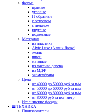
Форма
прямые
угловые
П-образные
с островом
с пеналом
круглые
подвесные
Материал
из пластика
Alvic Luxe (Алвик Люкс)
эмаль
шпон
матовые
из массива дерева
из МДФ
экомембрана
Цена
от 40000 до 50000 руб за п/м
от 50000 до 60000 руб за п/м
от 60000 до 80000 руб за п/м
от 80000 руб за пог. метр
Итальянские фасады
ТЕХНИКА
Производители