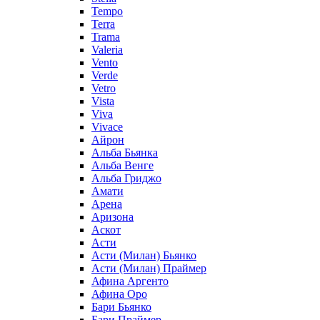
Tempo
Terra
Trama
Valeria
Vento
Verde
Vetro
Vista
Viva
Vivace
Айрон
Альба Бьянка
Альба Венге
Альба Гриджо
Амати
Арена
Аризона
Аскот
Асти
Асти (Милан) Бьянко
Асти (Милан) Праймер
Афина Аргенто
Афина Оро
Бари Бьянко
Бари Праймер