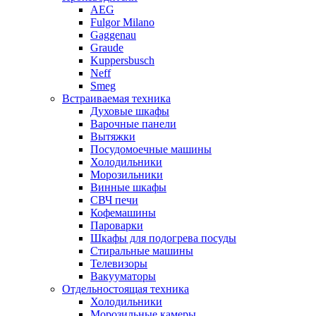
AEG
Fulgor Milano
Gaggenau
Graude
Kuppersbusch
Neff
Smeg
Встраиваемая техника
Духовые шкафы
Варочные панели
Вытяжки
Посудомоечные машины
Холодильники
Морозильники
Винные шкафы
СВЧ печи
Кофемашины
Пароварки
Шкафы для подогрева посуды
Стиральные машины
Телевизоры
Вакууматоры
Отдельностоящая техника
Холодильники
Морозильные камеры