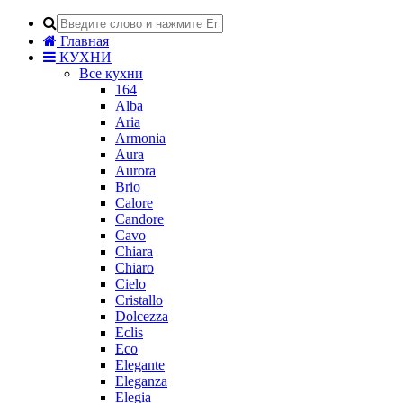
Главная
КУХНИ
Все кухни
164
Alba
Aria
Armonia
Aura
Aurora
Brio
Calore
Candore
Cavo
Chiara
Chiaro
Cielo
Cristallo
Dolcezza
Eclis
Eco
Elegante
Eleganza
Elegia