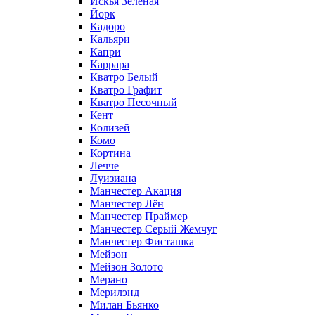
Искья Зеленая
Йорк
Кадоро
Кальяри
Капри
Каррара
Кватро Белый
Кватро Графит
Кватро Песочный
Кент
Колизей
Комо
Кортина
Лечче
Луизиана
Манчестер Акация
Манчестер Лён
Манчестер Праймер
Манчестер Серый Жемчуг
Манчестер Фисташка
Мейзон
Мейзон Золото
Мерано
Мерилэнд
Милан Бьянко