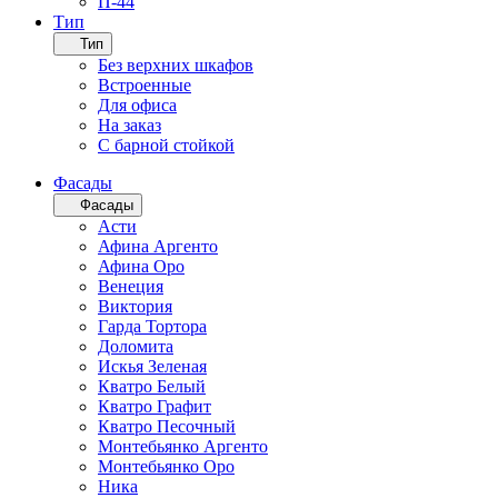
П-44
Тип
Тип
Без верхних шкафов
Встроенные
Для офиса
На заказ
С барной стойкой
Фасады
Фасады
Асти
Афина Аргенто
Афина Оро
Венеция
Виктория
Гарда Тортора
Доломита
Искья Зеленая
Кватро Белый
Кватро Графит
Кватро Песочный
Монтебьянко Аргенто
Монтебьянко Оро
Ника