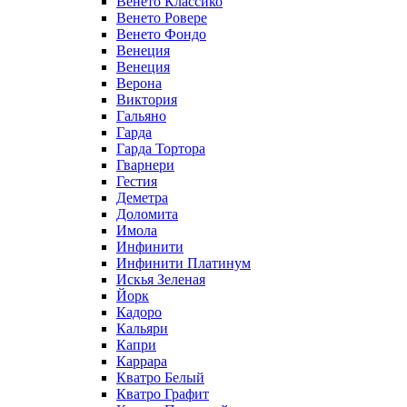
Венето Классико
Венето Ровере
Венето Фондо
Венеция
Венеция
Верона
Виктория
Гальяно
Гарда
Гарда Тортора
Гварнери
Гестия
Деметра
Доломита
Имола
Инфинити
Инфинити Платинум
Искья Зеленая
Йорк
Кадоро
Кальяри
Капри
Каррара
Кватро Белый
Кватро Графит