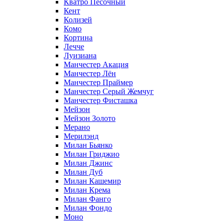
Кватро Песочный
Кент
Колизей
Комо
Кортина
Лечче
Луизиана
Манчестер Акация
Манчестер Лён
Манчестер Праймер
Манчестер Серый Жемчуг
Манчестер Фисташка
Мейзон
Мейзон Золото
Мерано
Мерилэнд
Милан Бьянко
Милан Гриджио
Милан Джинс
Милан Дуб
Милан Кашемир
Милан Крема
Милан Фанго
Милан Фондо
Моно