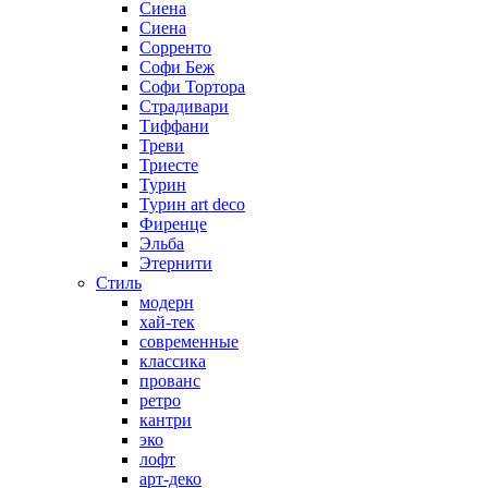
Сиена
Сиена
Сорренто
Софи Беж
Софи Тортора
Страдивари
Тиффани
Треви
Триесте
Турин
Турин art deco
Фиренце
Эльба
Этернити
Стиль
модерн
хай-тек
современные
классика
прованс
ретро
кантри
эко
лофт
арт-деко