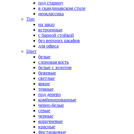
под старину
в скандинавском стиле
неоклассика
Тип
на заказ
встроенные
с барной стойкой
без верхних шкафов
для офиса
Цвет
белые
слоновая кость
белые с золотом
бежевые
светлые
яркие
темные
под дерево
комбинированные
черно-белые
серые
черные
коричневые
красные
фисташковые