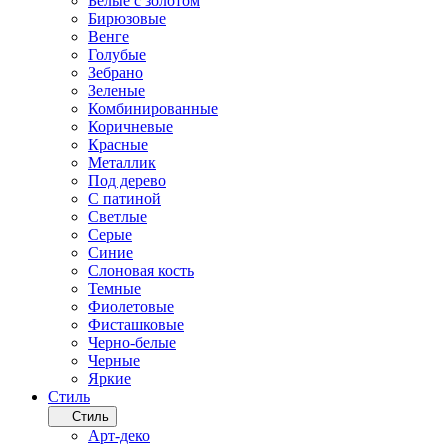
Белые с золотом
Бирюзовые
Венге
Голубые
Зебрано
Зеленые
Комбинированные
Коричневые
Красные
Металлик
Под дерево
С патиной
Светлые
Серые
Синие
Слоновая кость
Темные
Фиолетовые
Фисташковые
Черно-белые
Черные
Яркие
Стиль
Стиль
Арт-деко