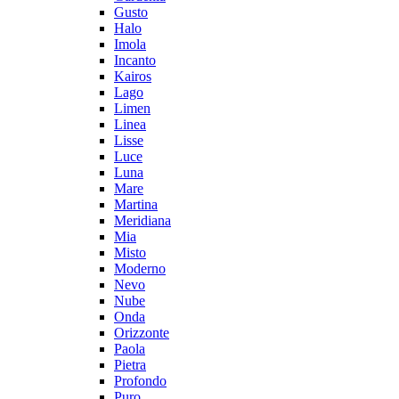
Gusto
Halo
Imola
Incanto
Kairos
Lago
Limen
Linea
Lisse
Luce
Luna
Mare
Martina
Meridiana
Mia
Misto
Moderno
Nevo
Nube
Onda
Orizzonte
Paola
Pietra
Profondo
Puro