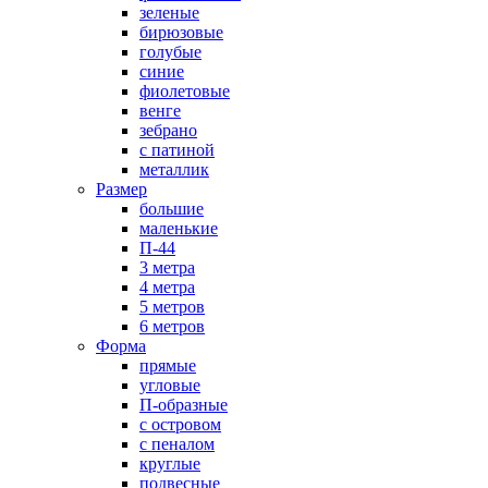
зеленые
бирюзовые
голубые
синие
фиолетовые
венге
зебрано
с патиной
металлик
Размер
большие
маленькие
П-44
3 метра
4 метра
5 метров
6 метров
Форма
прямые
угловые
П-образные
с островом
с пеналом
круглые
подвесные