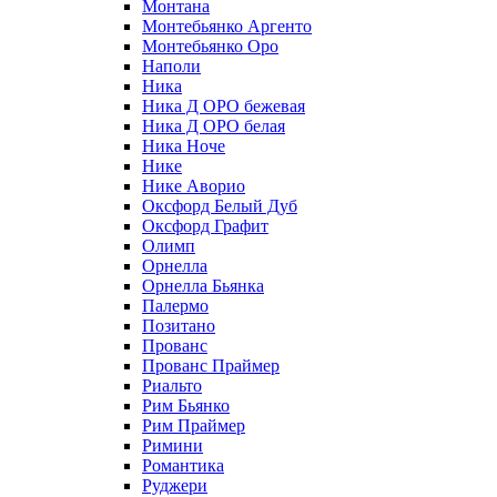
Монтана
Монтебьянко Аргенто
Монтебьянко Оро
Наполи
Ника
Ника Д ОРО бежевая
Ника Д ОРО белая
Ника Ноче
Нике
Нике Аворио
Оксфорд Белый Дуб
Оксфорд Графит
Олимп
Орнелла
Орнелла Бьянка
Палермо
Позитано
Прованс
Прованс Праймер
Риальто
Рим Бьянко
Рим Праймер
Римини
Романтика
Руджери