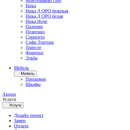
Монтебьянко Оро
Ника
Ника Д ОРО бежевая
Ника Д ОРО белая
Ника Ноче
Палермо
Позитано
Сорренто
Софи Тортора
Триесте
Фиренце
Эльба
Мебель
Мебель
Прихожие
Шкафы
Акции
Услуги
Услуги
Дизайн проект
Замер
Оплата