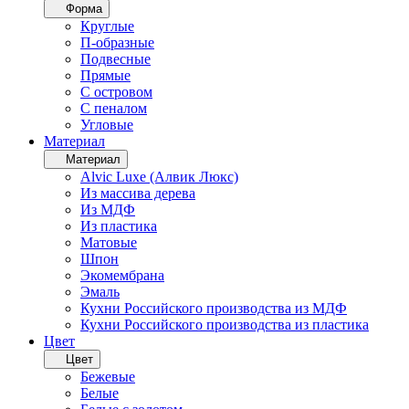
Форма
Круглые
П-образные
Подвесные
Прямые
С островом
С пеналом
Угловые
Материал
Материал
Alvic Luxe (Алвик Люкс)
Из массива дерева
Из МДФ
Из пластика
Матовые
Шпон
Экомембрана
Эмаль
Кухни Российского производства из МДФ
Кухни Российского производства из пластика
Цвет
Цвет
Бежевые
Белые