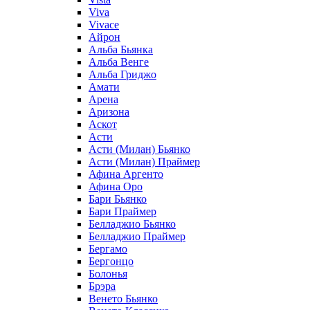
Viva
Vivace
Айрон
Альба Бьянка
Альба Венге
Альба Гриджо
Амати
Арена
Аризона
Аскот
Асти
Асти (Милан) Бьянко
Асти (Милан) Праймер
Афина Аргенто
Афина Оро
Бари Бьянко
Бари Праймер
Белладжио Бьянко
Белладжио Праймер
Бергамо
Бергонцо
Болонья
Брэра
Венето Бьянко