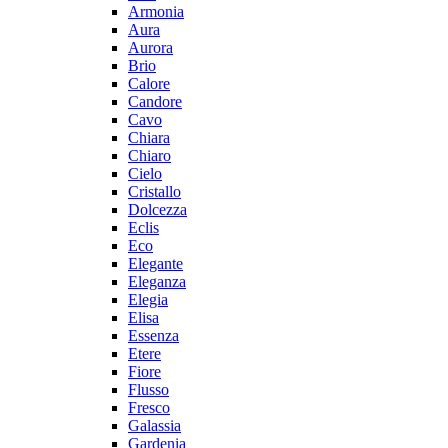
Armonia
Aura
Aurora
Brio
Calore
Candore
Cavo
Chiara
Chiaro
Cielo
Cristallo
Dolcezza
Eclis
Eco
Elegante
Eleganza
Elegia
Elisa
Essenza
Etere
Fiore
Flusso
Fresco
Galassia
Gardenia