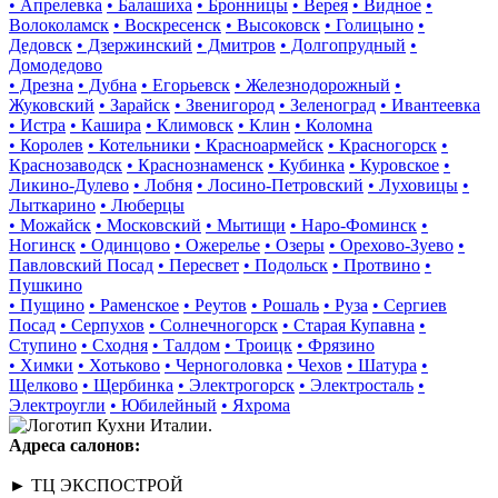
• Апрелевка
• Балашиха
• Бронницы
• Верея
• Видное
•
Волоколамск
• Воскресенск
• Высоковск
• Голицыно
•
Дедовск
• Дзержинский
• Дмитров
• Долгопрудный
•
Домодедово
• Дрезна
• Дубна
• Егорьевск
• Железнодорожный
•
Жуковский
• Зарайск
• Звенигород
• Зеленоград
• Ивантеевка
• Истра
• Кашира
• Климовск
• Клин
• Коломна
• Королев
• Котельники
• Красноармейск
• Красногорск
•
Краснозаводск
• Краснознаменск
• Кубинка
• Куровское
•
Ликино-Дулево
• Лобня
• Лосино-Петровский
• Луховицы
•
Лыткарино
• Люберцы
• Можайск
• Московский
• Мытищи
• Наро-Фоминск
•
Ногинск
• Одинцово
• Ожерелье
• Озеры
• Орехово-Зуево
•
Павловский Посад
• Пересвет
• Подольск
• Протвино
•
Пушкино
• Пущино
• Раменское
• Реутов
• Рошаль
• Руза
• Сергиев
Посад
• Серпухов
• Солнечногорск
• Старая Купавна
•
Ступино
• Сходня
• Талдом
• Троицк
• Фрязино
• Химки
• Хотьково
• Черноголовка
• Чехов
• Шатура
•
Щелково
• Щербинка
• Электрогорск
• Электросталь
•
Электроугли
• Юбилейный
• Яхрома
Адреса салонов:
► ТЦ ЭКСПОСТРОЙ