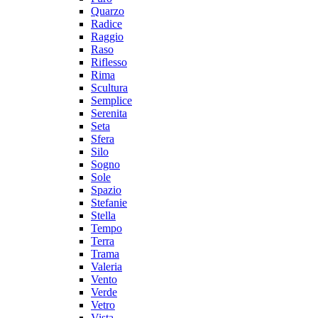
Quarzo
Radice
Raggio
Raso
Riflesso
Rima
Scultura
Semplice
Serenita
Seta
Sfera
Silo
Sogno
Sole
Spazio
Stefanie
Stella
Tempo
Terra
Trama
Valeria
Vento
Verde
Vetro
Vista