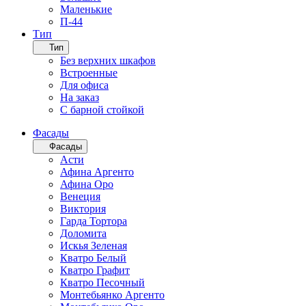
Маленькие
П-44
Тип
Тип
Без верхних шкафов
Встроенные
Для офиса
На заказ
С барной стойкой
Фасады
Фасады
Асти
Афина Аргенто
Афина Оро
Венеция
Виктория
Гарда Тортора
Доломита
Искья Зеленая
Кватро Белый
Кватро Графит
Кватро Песочный
Монтебьянко Аргенто