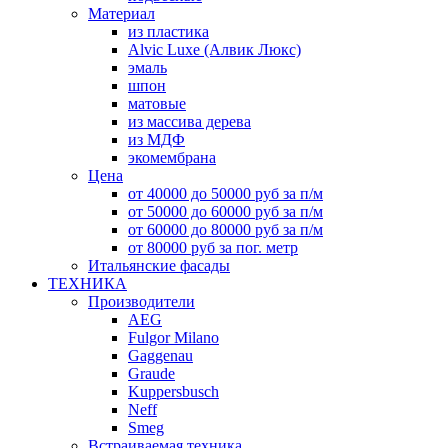
Материал
из пластика
Alvic Luxe (Алвик Люкс)
эмаль
шпон
матовые
из массива дерева
из МДФ
экомембрана
Цена
от 40000 до 50000 руб за п/м
от 50000 до 60000 руб за п/м
от 60000 до 80000 руб за п/м
от 80000 руб за пог. метр
Итальянские фасады
ТЕХНИКА
Производители
AEG
Fulgor Milano
Gaggenau
Graude
Kuppersbusch
Neff
Smeg
Встраиваемая техника