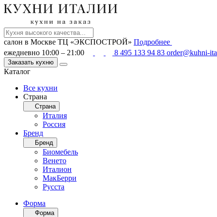
салон в Москве
ТЦ «ЭКСПОСТРОЙ»
Подробнее
ежедневно 10:00 – 21:00
8 495 133 94 83
order@kuhni-ita
Заказать кухню
Каталог
Все кухни
Страна
Страна
Италия
Россия
Бренд
Бренд
Биомебель
Венето
Италион
МакБерри
Русста
Форма
Форма