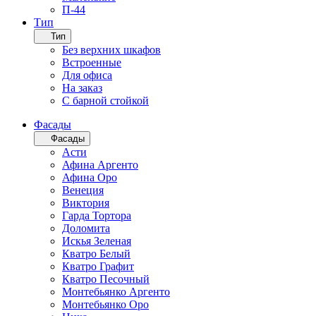
П-44
Тип
Тип
Без верхних шкафов
Встроенные
Для офиса
На заказ
С барной стойкой
Фасады
Фасады
Асти
Афина Аргенто
Афина Оро
Венеция
Виктория
Гарда Тортора
Доломита
Искья Зеленая
Кватро Белый
Кватро Графит
Кватро Песочный
Монтебьянко Аргенто
Монтебьянко Оро