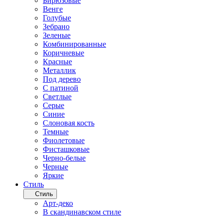
Бирюзовые
Венге
Голубые
Зебрано
Зеленые
Комбинированные
Коричневые
Красные
Металлик
Под дерево
С патиной
Светлые
Серые
Синие
Слоновая кость
Темные
Фиолетовые
Фисташковые
Черно-белые
Черные
Яркие
Стиль
Стиль
Арт-деко
В скандинавском стиле