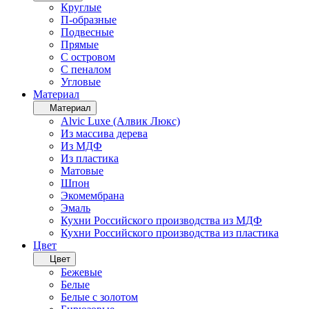
Круглые
П-образные
Подвесные
Прямые
С островом
С пеналом
Угловые
Материал
Материал
Alvic Luxe (Алвик Люкс)
Из массива дерева
Из МДФ
Из пластика
Матовые
Шпон
Экомембрана
Эмаль
Кухни Российского производства из МДФ
Кухни Российского производства из пластика
Цвет
Цвет
Бежевые
Белые
Белые с золотом