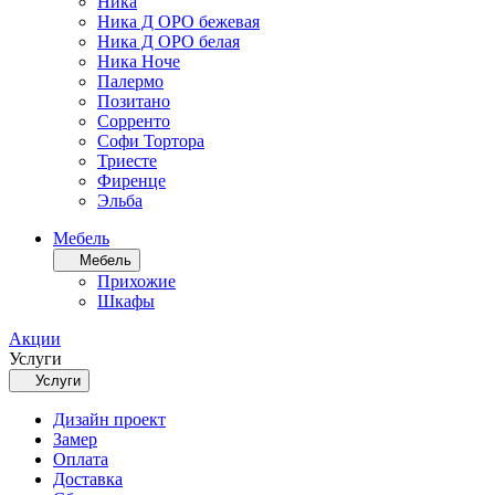
Ника
Ника Д ОРО бежевая
Ника Д ОРО белая
Ника Ноче
Палермо
Позитано
Сорренто
Софи Тортора
Триесте
Фиренце
Эльба
Мебель
Мебель
Прихожие
Шкафы
Акции
Услуги
Услуги
Дизайн проект
Замер
Оплата
Доставка