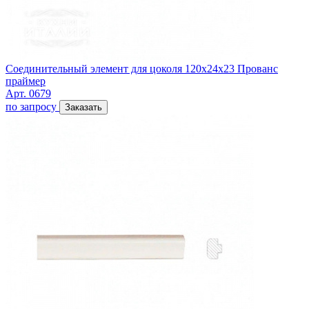
Соединительный элемент для цоколя 120х24х23 Прованс
праймер
Арт. 0679
по запросу
Заказать