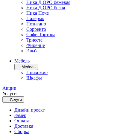
Ника Д ОРО бежевая
Ника Д ОРО белая
Ника Ноче
Палермо
Позитано
Сорренто
Софи Тортора
Триесте
Фиренце
Эльба
Мебель
Мебель
Прихожие
Шкафы
Акции
Услуги
Услуги
Дизайн проект
Замер
Оплата
Доставка
Сборка