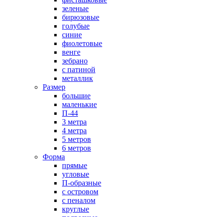
зеленые
бирюзовые
голубые
синие
фиолетовые
венге
зебрано
с патиной
металлик
Размер
большие
маленькие
П-44
3 метра
4 метра
5 метров
6 метров
Форма
прямые
угловые
П-образные
с островом
с пеналом
круглые