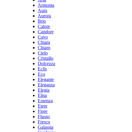
Armonia
Aura
Aurora
Brio
Calore
Candore
Cavo
Chiara
Chiaro
Cielo
Cristallo
Dolcezza
Eclis
Eco
Elegante
Eleganza
Elegia
Elisa
Essenza
Etere
Fiore
Flusso
Fresco
Galassia