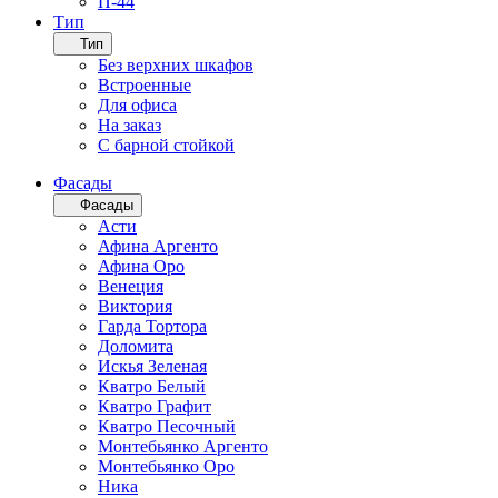
П-44
Тип
Тип
Без верхних шкафов
Встроенные
Для офиса
На заказ
С барной стойкой
Фасады
Фасады
Асти
Афина Аргенто
Афина Оро
Венеция
Виктория
Гарда Тортора
Доломита
Искья Зеленая
Кватро Белый
Кватро Графит
Кватро Песочный
Монтебьянко Аргенто
Монтебьянко Оро
Ника