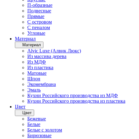
П-образные
Подвесные
Прямые
С островом
С пеналом
Угловые
Материал
Материал
Alvic Luxe (Алвик Люкс)
Из массива дерева
Из МДФ
Из пластика
Матовые
Шпон
Экомембрана
Эмаль
Кухни Российского производства из МДФ
Кухни Российского производства из пластика
Цвет
Цвет
Бежевые
Белые
Белые с золотом
Бирюзовые