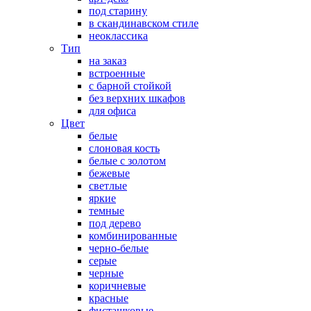
под старину
в скандинавском стиле
неоклассика
Тип
на заказ
встроенные
с барной стойкой
без верхних шкафов
для офиса
Цвет
белые
слоновая кость
белые с золотом
бежевые
светлые
яркие
темные
под дерево
комбинированные
черно-белые
серые
черные
коричневые
красные
фисташковые