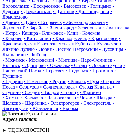
• Апрелевка
• Балашиха
• Бронницы
• Верея
• Видное
•
Волоколамск
• Воскресенск
• Высоковск
• Голицыно
•
Дедовск
• Дзержинский
• Дмитров
• Долгопрудный
•
Домодедово
• Дрезна
• Дубна
• Егорьевск
• Железнодорожный
•
Жуковский
• Зарайск
• Звенигород
• Зеленоград
• Ивантеевка
• Истра
• Кашира
• Климовск
• Клин
• Коломна
• Королев
• Котельники
• Красноармейск
• Красногорск
•
Краснозаводск
• Краснознаменск
• Кубинка
• Куровское
•
Ликино-Дулево
• Лобня
• Лосино-Петровский
• Луховицы
•
Лыткарино
• Люберцы
• Можайск
• Московский
• Мытищи
• Наро-Фоминск
•
Ногинск
• Одинцово
• Ожерелье
• Озеры
• Орехово-Зуево
•
Павловский Посад
• Пересвет
• Подольск
• Протвино
•
Пушкино
• Пущино
• Раменское
• Реутов
• Рошаль
• Руза
• Сергиев
Посад
• Серпухов
• Солнечногорск
• Старая Купавна
•
Ступино
• Сходня
• Талдом
• Троицк
• Фрязино
• Химки
• Хотьково
• Черноголовка
• Чехов
• Шатура
•
Щелково
• Щербинка
• Электрогорск
• Электросталь
•
Электроугли
• Юбилейный
• Яхрома
Адреса салонов:
► ТЦ ЭКСПОСТРОЙ