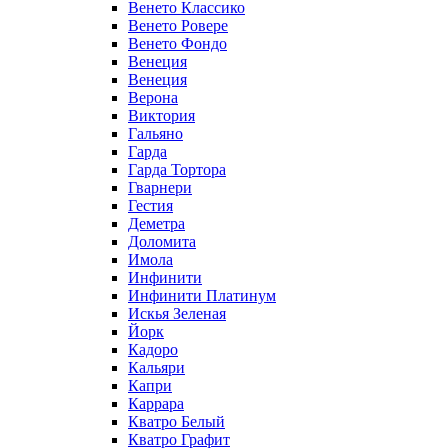
Венето Классико
Венето Ровере
Венето Фондо
Венеция
Венеция
Верона
Виктория
Гальяно
Гарда
Гарда Тортора
Гварнери
Гестия
Деметра
Доломита
Имола
Инфинити
Инфинити Платинум
Искья Зеленая
Йорк
Кадоро
Кальяри
Капри
Каррара
Кватро Белый
Кватро Графит