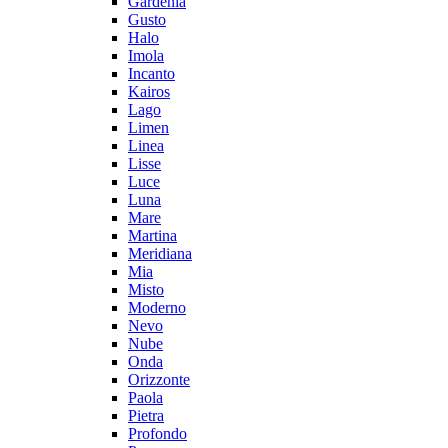
Gardenia
Gusto
Halo
Imola
Incanto
Kairos
Lago
Limen
Linea
Lisse
Luce
Luna
Mare
Martina
Meridiana
Mia
Misto
Moderno
Nevo
Nube
Onda
Orizzonte
Paola
Pietra
Profondo