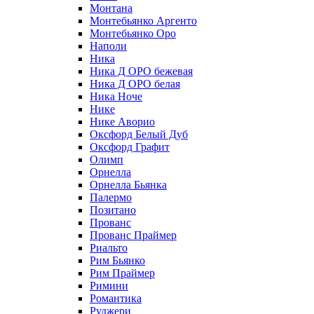
Монтана
Монтебьянко Аргенто
Монтебьянко Оро
Наполи
Ника
Ника Д ОРО бежевая
Ника Д ОРО белая
Ника Ноче
Нике
Нике Аворио
Оксфорд Белый Дуб
Оксфорд Графит
Олимп
Орнелла
Орнелла Бьянка
Палермо
Позитано
Прованс
Прованс Праймер
Риальто
Рим Бьянко
Рим Праймер
Римини
Романтика
Руджери