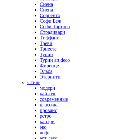
Сиена
Сиена
Сорренто
Софи Беж
Софи Тортора
Страдивари
Тиффани
Треви
Триесте
Турин
Турин art deco
Фиренце
Эльба
Этернити
Стиль
модерн
хай-тек
современные
классика
прованс
ретро
кантри
эко
лофт
арт-деко