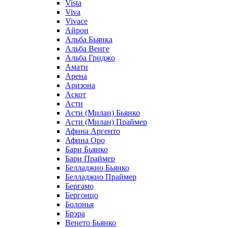
Vista
Viva
Vivace
Айрон
Альба Бьянка
Альба Венге
Альба Гриджо
Амати
Арена
Аризона
Аскот
Асти
Асти (Милан) Бьянко
Асти (Милан) Праймер
Афина Аргенто
Афина Оро
Бари Бьянко
Бари Праймер
Белладжио Бьянко
Белладжио Праймер
Бергамо
Бергонцо
Болонья
Брэра
Венето Бьянко