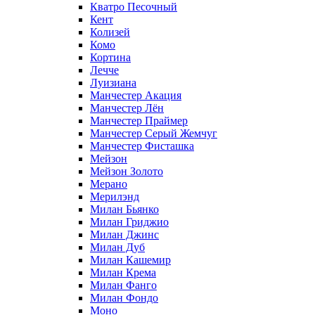
Кватро Песочный
Кент
Колизей
Комо
Кортина
Лечче
Луизиана
Манчестер Акация
Манчестер Лён
Манчестер Праймер
Манчестер Серый Жемчуг
Манчестер Фисташка
Мейзон
Мейзон Золото
Мерано
Мерилэнд
Милан Бьянко
Милан Гриджио
Милан Джинс
Милан Дуб
Милан Кашемир
Милан Крема
Милан Фанго
Милан Фондо
Моно