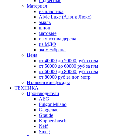
подвесные
Материал
из пластика
Alvic Luxe (Алвик Люкс)
эмаль
шпон
матовые
из массива дерева
из МДФ
экомембрана
Цена
от 40000 до 50000 руб за п/м
от 50000 до 60000 руб за п/м
от 60000 до 80000 руб за п/м
от 80000 руб за пог. метр
Итальянские фасады
ТЕХНИКА
Производители
AEG
Fulgor Milano
Gaggenau
Graude
Kuppersbusch
Neff
Smeg