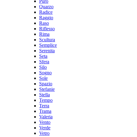
Puro
Quarzo
Radice
Raggio
Raso
Riflesso
Rima
Scultura
Semplice
Serenita
Seta
Sfera
Silo
Sogno
Sole
Spazio
Stefanie
Stella
Tempo
Terra
Trama
Valeria
Vento
Verde
Vetro