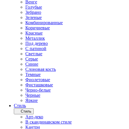
Венге
Голубые
Зебрано
Зеленые
Комбинированные
Коричневые
Красные
Металлик
Под дерево
С патиной
Светлые
Серые
Синие
Слоновая кость
Темные
Фиолетовые
Фисташковые
Черно-белые
Черные
Яркие
Стиль
Стиль
Арт-деко
В скандинавском стиле
Кантри