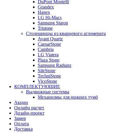
DuPont Montelli
Grandex
Hanex
LG Hi-Macs
Samsung Staron
Tristone
Столешницы из кварцевого агломерата
Avant Quartz
CaesarStone
Cambria
LG Viatera
Plaza Stone
Samsung Radianz
SileStone
TechniStone
VicoStone
КОМПЛЕКТУЮЩИЕ
Выдвижные системы
Механизмы для нижних тумб
Акции
Онлайн расчет
Дизайн-проект
Замер
Оплата
Доставка