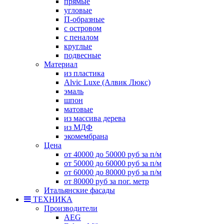
прямые
угловые
П-образные
с островом
с пеналом
круглые
подвесные
Материал
из пластика
Alvic Luxe (Алвик Люкс)
эмаль
шпон
матовые
из массива дерева
из МДФ
экомембрана
Цена
от 40000 до 50000 руб за п/м
от 50000 до 60000 руб за п/м
от 60000 до 80000 руб за п/м
от 80000 руб за пог. метр
Итальянские фасады
ТЕХНИКА
Производители
AEG