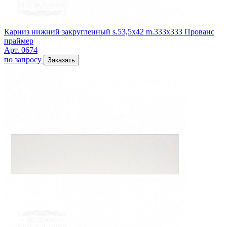
Карниз нижний закругленный s.53,5х42 m.333x333 Прованс
праймер
Арт. 0674
по запросу
Заказать