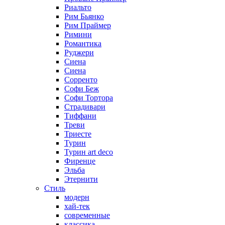
Риальто
Рим Бьянко
Рим Праймер
Римини
Романтика
Руджери
Сиена
Сиена
Сорренто
Софи Беж
Софи Тортора
Страдивари
Тиффани
Треви
Триесте
Турин
Турин art deco
Фиренце
Эльба
Этернити
Стиль
модерн
хай-тек
современные
классика