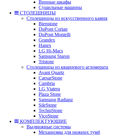
Винные шкафы
Сушильные машины
СТОЛЕШНИЦЫ
Столешницы из искусственного камня
Bienstone
DuPont Corian
DuPont Montelli
Grandex
Hanex
LG Hi-Macs
Samsung Staron
Tristone
Столешницы из кварцевого агломерата
Avant Quartz
CaesarStone
Cambria
LG Viatera
Plaza Stone
Samsung Radianz
SileStone
TechniStone
VicoStone
КОМПЛЕКТУЮЩИЕ
Выдвижные системы
Механизмы для нижних тумб