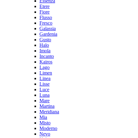
Essenza
Etere
Fiore
Flusso
Fresco
Galassia
Gardenia
Gusto
Halo
Imola
Incanto
Kairos
Lago
Limen
Linea
Lisse
Luce
Luna
Mare
Martina
Meridiana
Mia
Misto
Moderno
Nevo