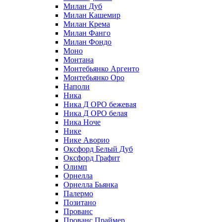
Милан Дуб
Милан Кашемир
Милан Крема
Милан Фанго
Милан Фондо
Моно
Монтана
Монтебьянко Аргенто
Монтебьянко Оро
Наполи
Ника
Ника Д ОРО бежевая
Ника Д ОРО белая
Ника Ноче
Нике
Нике Аворио
Оксфорд Белый Дуб
Оксфорд Графит
Олимп
Орнелла
Орнелла Бьянка
Палермо
Позитано
Прованс
Прованс Праймер