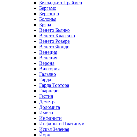
Белладжио Праймер
Бергамо
Бергонцо
Болонья
Брэра
Венето Бьянко
Венето Классико
Венето Ровере
Венето Фондо
Венеция
Венеция
Верона
Виктория
Гальяно
Гарда
Гарда Тортора
Гварнери
Гестия
Деметра
Доломита
Имола
Инфинити
Инфинити Платинум
Искья Зеленая
Йорк