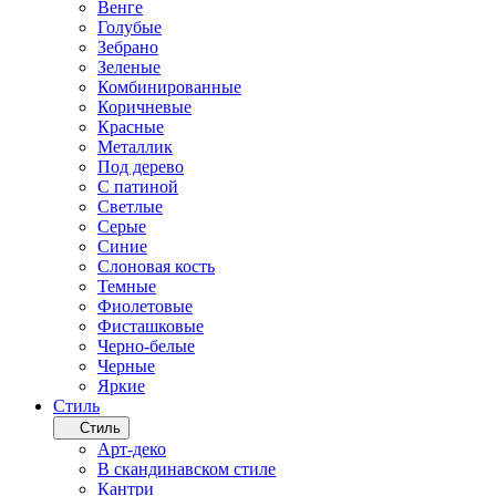
Венге
Голубые
Зебрано
Зеленые
Комбинированные
Коричневые
Красные
Металлик
Под дерево
С патиной
Светлые
Серые
Синие
Слоновая кость
Темные
Фиолетовые
Фисташковые
Черно-белые
Черные
Яркие
Стиль
Стиль
Арт-деко
В скандинавском стиле
Кантри