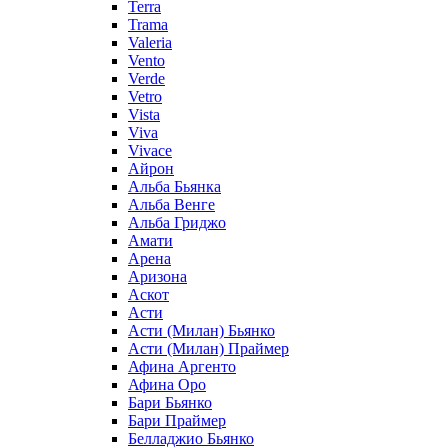
Terra
Trama
Valeria
Vento
Verde
Vetro
Vista
Viva
Vivace
Айрон
Альба Бьянка
Альба Венге
Альба Гриджо
Амати
Арена
Аризона
Аскот
Асти
Асти (Милан) Бьянко
Асти (Милан) Праймер
Афина Аргенто
Афина Оро
Бари Бьянко
Бари Праймер
Белладжио Бьянко