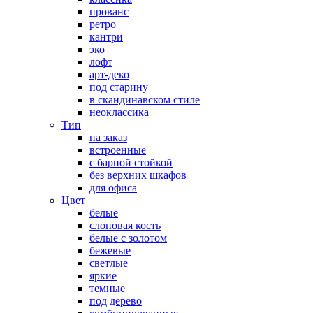
прованс
ретро
кантри
эко
лофт
арт-деко
под старину
в скандинавском стиле
неоклассика
Тип
на заказ
встроенные
с барной стойкой
без верхних шкафов
для офиса
Цвет
белые
слоновая кость
белые с золотом
бежевые
светлые
яркие
темные
под дерево