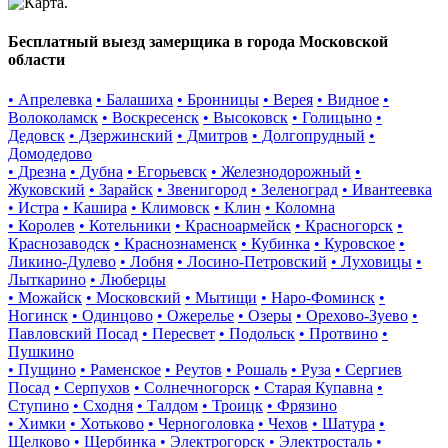
Бесплатный выезд замерщика в города Московской
области
• Апрелевка
• Балашиха
• Бронницы
• Верея
• Видное
•
Волоколамск
• Воскресенск
• Высоковск
• Голицыно
•
Дедовск
• Дзержинский
• Дмитров
• Долгопрудный
•
Домодедово
• Дрезна
• Дубна
• Егорьевск
• Железнодорожный
•
Жуковский
• Зарайск
• Звенигород
• Зеленоград
• Ивантеевка
• Истра
• Кашира
• Климовск
• Клин
• Коломна
• Королев
• Котельники
• Красноармейск
• Красногорск
•
Краснозаводск
• Краснознаменск
• Кубинка
• Куровское
•
Ликино-Дулево
• Лобня
• Лосино-Петровский
• Луховицы
•
Лыткарино
• Люберцы
• Можайск
• Московский
• Мытищи
• Наро-Фоминск
•
Ногинск
• Одинцово
• Ожерелье
• Озеры
• Орехово-Зуево
•
Павловский Посад
• Пересвет
• Подольск
• Протвино
•
Пушкино
• Пущино
• Раменское
• Реутов
• Рошаль
• Руза
• Сергиев
Посад
• Серпухов
• Солнечногорск
• Старая Купавна
•
Ступино
• Сходня
• Талдом
• Троицк
• Фрязино
• Химки
• Хотьково
• Черноголовка
• Чехов
• Шатура
•
Щелково
• Щербинка
• Электрогорск
• Электросталь
•