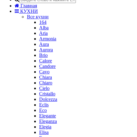
Главная
КУХНИ
Все кухни
164
Alba
Aria
Armonia
Aura
Aurora
Brio
Calore
Candore
Cavo
Chiara
Chiaro
Cielo
Cristallo
Dolcezza
Eclis
Eco
Elegante
Eleganza
Elegia
Elisa