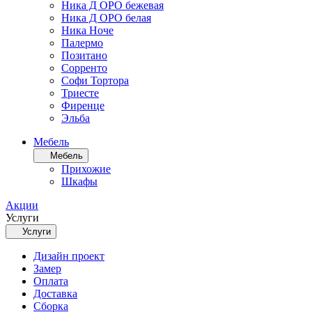
Ника Д ОРО бежевая
Ника Д ОРО белая
Ника Ноче
Палермо
Позитано
Сорренто
Софи Тортора
Триесте
Фиренце
Эльба
Мебель
Мебель
Прихожие
Шкафы
Акции
Услуги
Услуги
Дизайн проект
Замер
Оплата
Доставка
Сборка