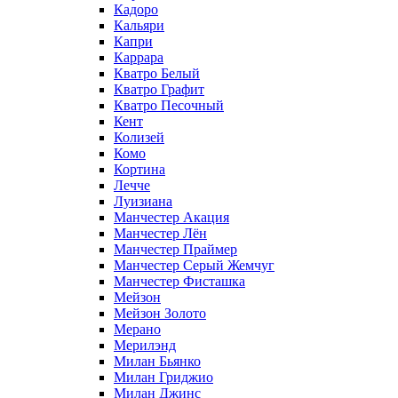
Кадоро
Кальяри
Капри
Каррара
Кватро Белый
Кватро Графит
Кватро Песочный
Кент
Колизей
Комо
Кортина
Лечче
Луизиана
Манчестер Акация
Манчестер Лён
Манчестер Праймер
Манчестер Серый Жемчуг
Манчестер Фисташка
Мейзон
Мейзон Золото
Мерано
Мерилэнд
Милан Бьянко
Милан Гриджио
Милан Джинс