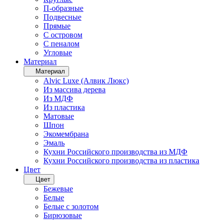
П-образные
Подвесные
Прямые
С островом
С пеналом
Угловые
Материал
Материал
Alvic Luxe (Алвик Люкс)
Из массива дерева
Из МДФ
Из пластика
Матовые
Шпон
Экомембрана
Эмаль
Кухни Российского производства из МДФ
Кухни Российского производства из пластика
Цвет
Цвет
Бежевые
Белые
Белые с золотом
Бирюзовые