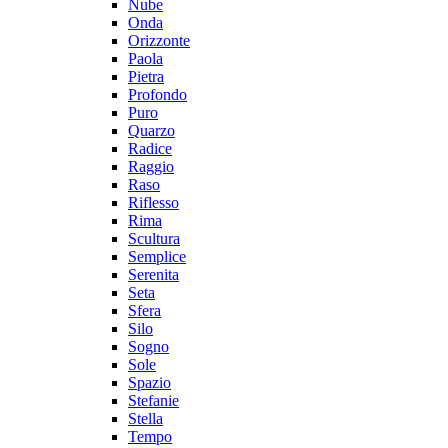
Nube
Onda
Orizzonte
Paola
Pietra
Profondo
Puro
Quarzo
Radice
Raggio
Raso
Riflesso
Rima
Scultura
Semplice
Serenita
Seta
Sfera
Silo
Sogno
Sole
Spazio
Stefanie
Stella
Tempo