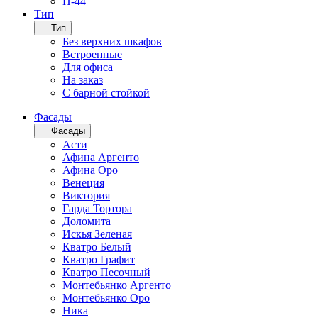
П-44
Тип
Тип
Без верхних шкафов
Встроенные
Для офиса
На заказ
С барной стойкой
Фасады
Фасады
Асти
Афина Аргенто
Афина Оро
Венеция
Виктория
Гарда Тортора
Доломита
Искья Зеленая
Кватро Белый
Кватро Графит
Кватро Песочный
Монтебьянко Аргенто
Монтебьянко Оро
Ника