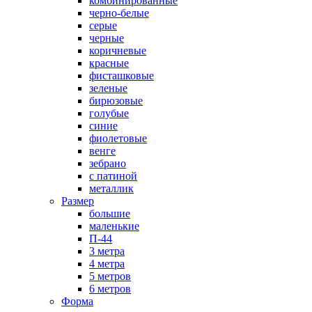
комбинированные
черно-белые
серые
черные
коричневые
красные
фисташковые
зеленые
бирюзовые
голубые
синие
фиолетовые
венге
зебрано
с патиной
металлик
Размер
большие
маленькие
П-44
3 метра
4 метра
5 метров
6 метров
Форма