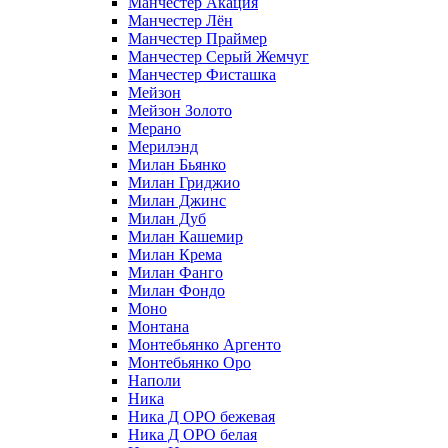
Манчестер Акация
Манчестер Лён
Манчестер Праймер
Манчестер Серый Жемчуг
Манчестер Фисташка
Мейзон
Мейзон Золото
Мерано
Мерилэнд
Милан Бьянко
Милан Гриджио
Милан Джинс
Милан Дуб
Милан Кашемир
Милан Крема
Милан Фанго
Милан Фондо
Моно
Монтана
Монтебьянко Аргенто
Монтебьянко Оро
Наполи
Ника
Ника Д ОРО бежевая
Ника Д ОРО белая