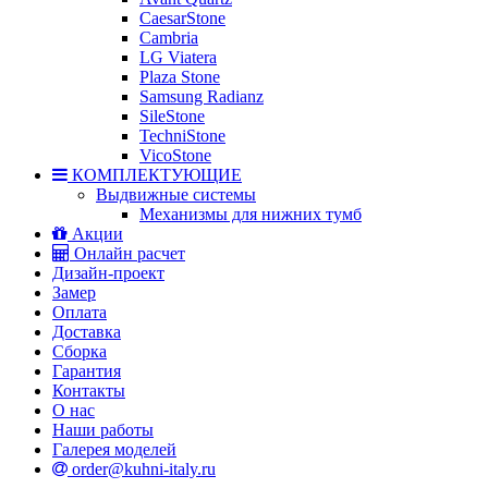
CaesarStone
Cambria
LG Viatera
Plaza Stone
Samsung Radianz
SileStone
TechniStone
VicoStone
КОМПЛЕКТУЮЩИЕ
Выдвижные системы
Механизмы для нижних тумб
Акции
Онлайн расчет
Дизайн-проект
Замер
Оплата
Доставка
Сборка
Гарантия
Контакты
О нас
Наши работы
Галерея моделей
order@kuhni-italy.ru