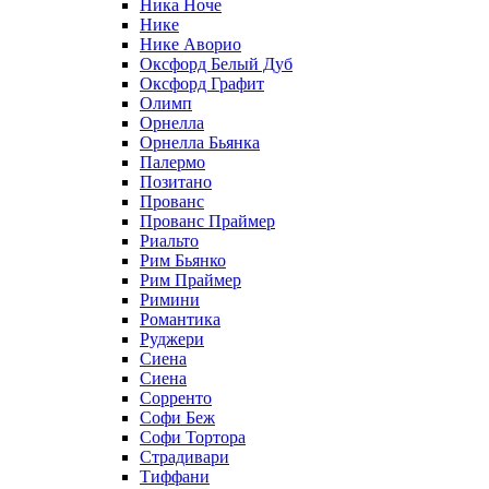
Ника Ноче
Нике
Нике Аворио
Оксфорд Белый Дуб
Оксфорд Графит
Олимп
Орнелла
Орнелла Бьянка
Палермо
Позитано
Прованс
Прованс Праймер
Риальто
Рим Бьянко
Рим Праймер
Римини
Романтика
Руджери
Сиена
Сиена
Сорренто
Софи Беж
Софи Тортора
Страдивари
Тиффани