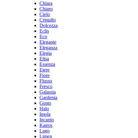
Chiara
Chiaro
Cielo
Cristallo
Dolcezza
Eclis
Eco
Elegante
Eleganza
Elegia
Elisa
Essenza
Etere
Fiore
Flusso
Fresco
Galassia
Gardenia
Gusto
Halo
Imola
Incanto
Kairos
Lago
Limen