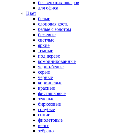
без верхних шкафов
для офиса
Цвет
белые
слоновая кость
белые с золотом
бежевые
светлые
яркие
темные
под дерево
комбинированные
черно-белые
серые
черные
коричневые
красные
фисташковые
зеленые
бирюзовые
голубые
синие
фиолетовые
венге
зебрано