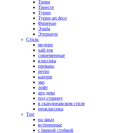
Треви
Триесте
Турин
Турин art deco
Фиренце
Эльба
Этернити
Стиль
модерн
хай-тек
современные
классика
прованс
ретро
кантри
эко
лофт
арт-деко
под старину
в скандинавском стиле
неоклассика
Тип
на заказ
встроенные
с барной стойкой