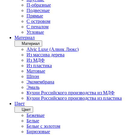
П-образные
Подвесные
Прямые
С островом
С пеналом
Угловые
Материал
Материал
Alvic Luxe (Алвик Люкс)
Из массива дерева
Из МДФ
Из пластика
Матовые
Шпон
Экомембрана
Эмаль
Кухни Российского производства из МДФ
Кухни Российского производства из пластика
Цвет
Цвет
Бежевые
Белые
Белые с золотом
Бирюзовые