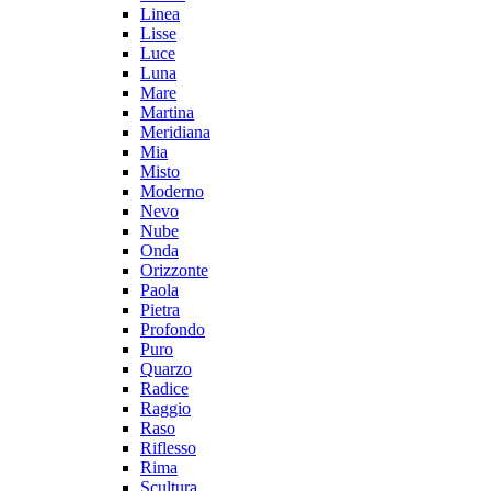
Linea
Lisse
Luce
Luna
Mare
Martina
Meridiana
Mia
Misto
Moderno
Nevo
Nube
Onda
Orizzonte
Paola
Pietra
Profondo
Puro
Quarzo
Radice
Raggio
Raso
Riflesso
Rima
Scultura