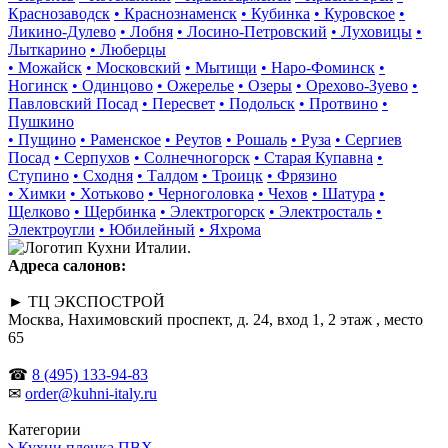
Краснозаводск
• Краснознаменск
• Кубинка
• Куровское
•
Ликино-Дулево
• Лобня
• Лосино-Петровский
• Луховицы
•
Лыткарино
• Люберцы
• Можайск
• Московский
• Мытищи
• Наро-Фоминск
•
Ногинск
• Одинцово
• Ожерелье
• Озеры
• Орехово-Зуево
•
Павловский Посад
• Пересвет
• Подольск
• Протвино
•
Пушкино
• Пущино
• Раменское
• Реутов
• Рошаль
• Руза
• Сергиев
Посад
• Серпухов
• Солнечногорск
• Старая Купавна
•
Ступино
• Сходня
• Талдом
• Троицк
• Фрязино
• Химки
• Хотьково
• Черноголовка
• Чехов
• Шатура
•
Щелково
• Щербинка
• Электрогорск
• Электросталь
•
Электроугли
• Юбилейный
• Яхрома
Адреса салонов:
► ТЦ ЭКСПОСТРОЙ
Москва, Нахимовский проспект, д. 24, вход 1, 2 этаж , место
65
☎
8 (495) 133-94-83
✉
order@kuhni-italy.ru
Категории
Кухни пленка ПВХ