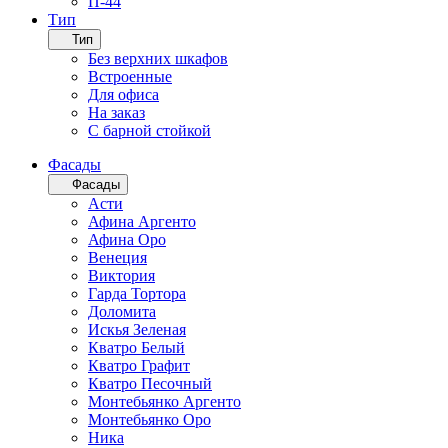
П-44
Тип
Тип
Без верхних шкафов
Встроенные
Для офиса
На заказ
С барной стойкой
Фасады
Фасады
Асти
Афина Аргенто
Афина Оро
Венеция
Виктория
Гарда Тортора
Доломита
Искья Зеленая
Кватро Белый
Кватро Графит
Кватро Песочный
Монтебьянко Аргенто
Монтебьянко Оро
Ника