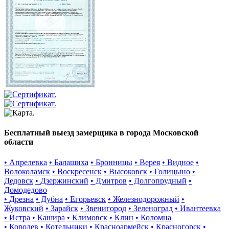
Бесплатный выезд замерщика в города Московской
области
• Апрелевка
• Балашиха
• Бронницы
• Верея
• Видное
•
Волоколамск
• Воскресенск
• Высоковск
• Голицыно
•
Дедовск
• Дзержинский
• Дмитров
• Долгопрудный
•
Домодедово
• Дрезна
• Дубна
• Егорьевск
• Железнодорожный
•
Жуковский
• Зарайск
• Звенигород
• Зеленоград
• Ивантеевка
• Истра
• Кашира
• Климовск
• Клин
• Коломна
• Королев
• Котельники
• Красноармейск
• Красногорск
•