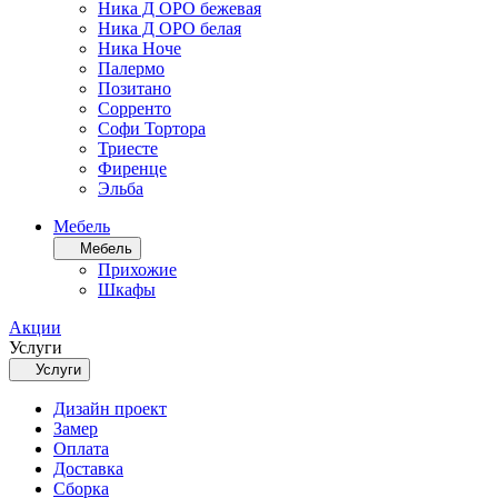
Ника Д ОРО бежевая
Ника Д ОРО белая
Ника Ноче
Палермо
Позитано
Сорренто
Софи Тортора
Триесте
Фиренце
Эльба
Мебель
Мебель
Прихожие
Шкафы
Акции
Услуги
Услуги
Дизайн проект
Замер
Оплата
Доставка
Сборка