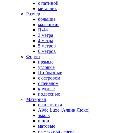
с патиной
металлик
Размер
большие
маленькие
П-44
3 метра
4 метра
5 метров
6 метров
Форма
прямые
угловые
П-образные
с островом
с пеналом
круглые
подвесные
Материал
из пластика
Alvic Luxe (Алвик Люкс)
эмаль
шпон
матовые
из массива дерева