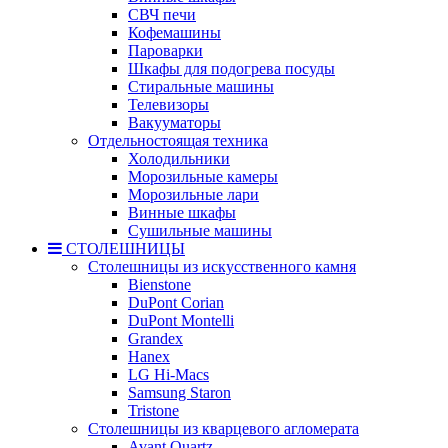
СВЧ печи
Кофемашины
Пароварки
Шкафы для подогрева посуды
Стиральные машины
Телевизоры
Вакууматоры
Отдельностоящая техника
Холодильники
Морозильные камеры
Морозильные лари
Винные шкафы
Сушильные машины
СТОЛЕШНИЦЫ
Столешницы из искусственного камня
Bienstone
DuPont Corian
DuPont Montelli
Grandex
Hanex
LG Hi-Macs
Samsung Staron
Tristone
Столешницы из кварцевого агломерата
Avant Quartz