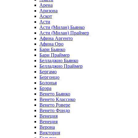
Арена
Аризона
Аскот
Асти
Асти (Милан) Бьянко
Асти (Милан) Праймер
Афина Аргенто
Афина Оро
Бари Бьянко
Бари Праймер
Белладжио Бьянко
Белладжио Праймер
Бергамо
Бергонцо
Болонья
Брэра
Венето Бьянко
Венето Классико
Венето Ровере
Венето Фондо
Венеция
Венеция
Верона
Виктория