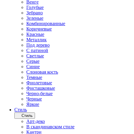
Венге
Голубые
Зебрано
Зеленые
Комбинированные
Коричневые
Красные
Металлик
Под дерево
С патиной
Светлые
Серые
Синие
Слоновая кость
Темные
Фиолетовые
Фисташковые
Черно-белые
Черные
Яркие
Стиль
Стиль
Арт-деко
В скандинавском стиле
Кантри