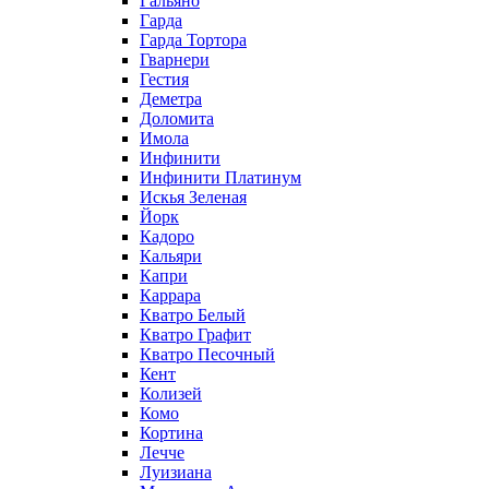
Гальяно
Гарда
Гарда Тортора
Гварнери
Гестия
Деметра
Доломита
Имола
Инфинити
Инфинити Платинум
Искья Зеленая
Йорк
Кадоро
Кальяри
Капри
Каррара
Кватро Белый
Кватро Графит
Кватро Песочный
Кент
Колизей
Комо
Кортина
Лечче
Луизиана