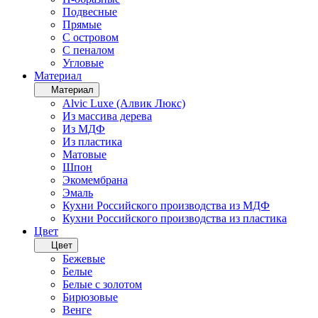
Подвесные
Прямые
С островом
С пеналом
Угловые
Материал
Материал
Alvic Luxe (Алвик Люкс)
Из массива дерева
Из МДФ
Из пластика
Матовые
Шпон
Экомембрана
Эмаль
Кухни Российского производства из МДФ
Кухни Российского производства из пластика
Цвет
Цвет
Бежевые
Белые
Белые с золотом
Бирюзовые
Венге