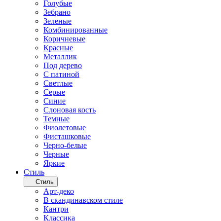
Голубые
Зебрано
Зеленые
Комбинированные
Коричневые
Красные
Металлик
Под дерево
С патиной
Светлые
Серые
Синие
Слоновая кость
Темные
Фиолетовые
Фисташковые
Черно-белые
Черные
Яркие
Стиль
Стиль
Арт-деко
В скандинавском стиле
Кантри
Классика