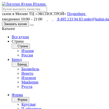
салон в Москве
ТЦ «ЭКСПОСТРОЙ»
Подробнее
ежедневно 10:00 – 21:00
8 495 133 94 83
order@kuhni-ita
Заказать кухню
Каталог
Все кухни
Страна
Страна
Италия
Россия
Бренд
Бренд
Биомебель
Венето
Италион
МакБерри
Русста
Форма
Форма
Круглые
П-образные