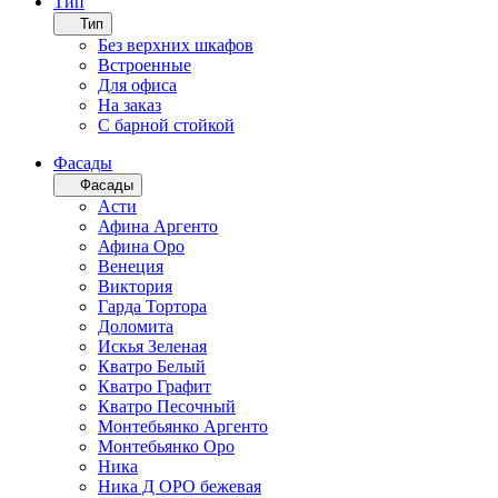
Тип
Тип
Без верхних шкафов
Встроенные
Для офиса
На заказ
С барной стойкой
Фасады
Фасады
Асти
Афина Аргенто
Афина Оро
Венеция
Виктория
Гарда Тортора
Доломита
Искья Зеленая
Кватро Белый
Кватро Графит
Кватро Песочный
Монтебьянко Аргенто
Монтебьянко Оро
Ника
Ника Д ОРО бежевая