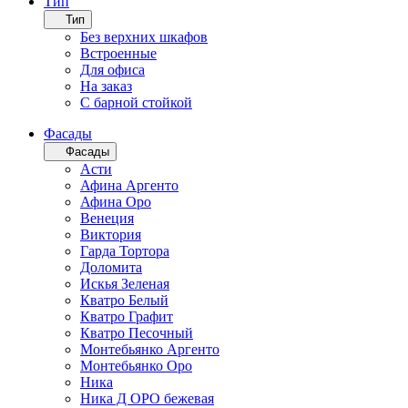
Тип
Тип
Без верхних шкафов
Встроенные
Для офиса
На заказ
С барной стойкой
Фасады
Фасады
Асти
Афина Аргенто
Афина Оро
Венеция
Виктория
Гарда Тортора
Доломита
Искья Зеленая
Кватро Белый
Кватро Графит
Кватро Песочный
Монтебьянко Аргенто
Монтебьянко Оро
Ника
Ника Д ОРО бежевая