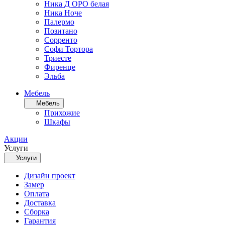
Ника Д ОРО белая
Ника Ноче
Палермо
Позитано
Сорренто
Софи Тортора
Триесте
Фиренце
Эльба
Мебель
Мебель
Прихожие
Шкафы
Акции
Услуги
Услуги
Дизайн проект
Замер
Оплата
Доставка
Сборка
Гарантия