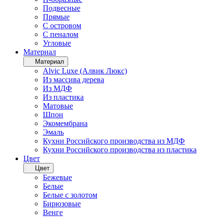
Подвесные
Прямые
С островом
С пеналом
Угловые
Материал
Материал
Alvic Luxe (Алвик Люкс)
Из массива дерева
Из МДФ
Из пластика
Матовые
Шпон
Экомембрана
Эмаль
Кухни Российского производства из МДФ
Кухни Российского производства из пластика
Цвет
Цвет
Бежевые
Белые
Белые с золотом
Бирюзовые
Венге