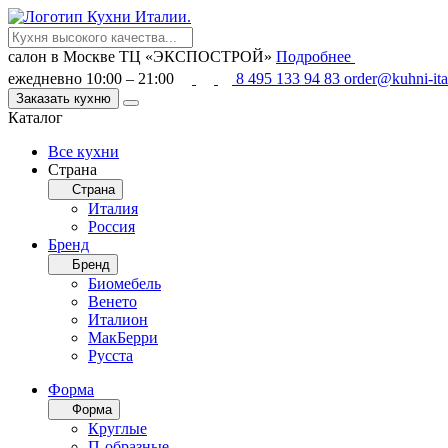
салон в Москве
ТЦ «ЭКСПОСТРОЙ»
Подробнее
ежедневно 10:00 – 21:00
8 495 133 94 83
order@kuhni-ita
Заказать кухню
Каталог
Все кухни
Страна
Страна
Италия
Россия
Бренд
Бренд
Биомебель
Венето
Италион
МакБерри
Русста
Форма
Форма
Круглые
П-образные