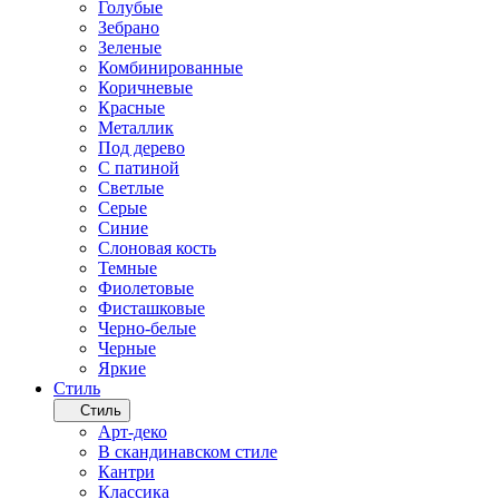
Голубые
Зебрано
Зеленые
Комбинированные
Коричневые
Красные
Металлик
Под дерево
С патиной
Светлые
Серые
Синие
Слоновая кость
Темные
Фиолетовые
Фисташковые
Черно-белые
Черные
Яркие
Стиль
Стиль
Арт-деко
В скандинавском стиле
Кантри
Классика