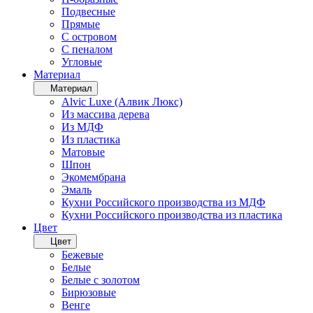
Подвесные
Прямые
С островом
С пеналом
Угловые
Материал
Материал
Alvic Luxe (Алвик Люкс)
Из массива дерева
Из МДФ
Из пластика
Матовые
Шпон
Экомембрана
Эмаль
Кухни Российского производства из МДФ
Кухни Российского производства из пластика
Цвет
Цвет
Бежевые
Белые
Белые с золотом
Бирюзовые
Венге