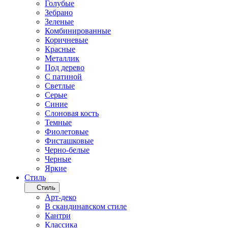
Голубые
Зебрано
Зеленые
Комбинированные
Коричневые
Красные
Металлик
Под дерево
С патиной
Светлые
Серые
Синие
Слоновая кость
Темные
Фиолетовые
Фисташковые
Черно-белые
Черные
Яркие
Стиль
Стиль
Арт-деко
В скандинавском стиле
Кантри
Классика