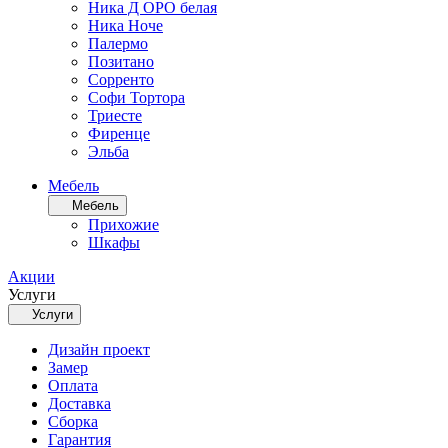
Ника Д ОРО белая
Ника Ноче
Палермо
Позитано
Сорренто
Софи Тортора
Триесте
Фиренце
Эльба
Мебель
Мебель
Прихожие
Шкафы
Акции
Услуги
Услуги
Дизайн проект
Замер
Оплата
Доставка
Сборка
Гарантия