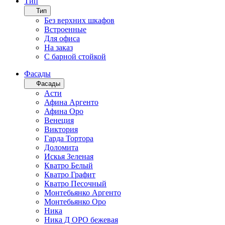
Тип
Тип
Без верхних шкафов
Встроенные
Для офиса
На заказ
С барной стойкой
Фасады
Фасады
Асти
Афина Аргенто
Афина Оро
Венеция
Виктория
Гарда Тортора
Доломита
Искья Зеленая
Кватро Белый
Кватро Графит
Кватро Песочный
Монтебьянко Аргенто
Монтебьянко Оро
Ника
Ника Д ОРО бежевая