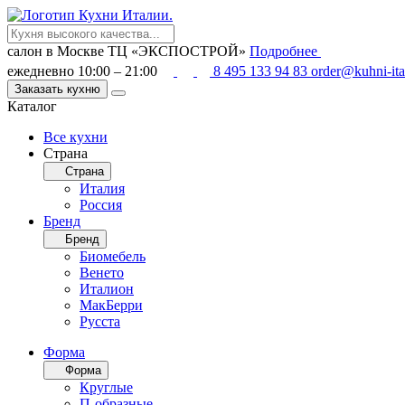
салон в Москве
ТЦ «ЭКСПОСТРОЙ»
Подробнее
ежедневно 10:00 – 21:00
8 495 133 94 83
order@kuhni-ita
Заказать кухню
Каталог
Все кухни
Страна
Страна
Италия
Россия
Бренд
Бренд
Биомебель
Венето
Италион
МакБерри
Русста
Форма
Форма
Круглые
П-образные