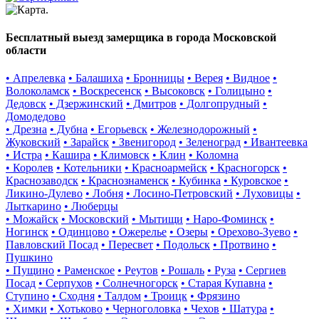
Бесплатный выезд замерщика в города Московской
области
• Апрелевка
• Балашиха
• Бронницы
• Верея
• Видное
•
Волоколамск
• Воскресенск
• Высоковск
• Голицыно
•
Дедовск
• Дзержинский
• Дмитров
• Долгопрудный
•
Домодедово
• Дрезна
• Дубна
• Егорьевск
• Железнодорожный
•
Жуковский
• Зарайск
• Звенигород
• Зеленоград
• Ивантеевка
• Истра
• Кашира
• Климовск
• Клин
• Коломна
• Королев
• Котельники
• Красноармейск
• Красногорск
•
Краснозаводск
• Краснознаменск
• Кубинка
• Куровское
•
Ликино-Дулево
• Лобня
• Лосино-Петровский
• Луховицы
•
Лыткарино
• Люберцы
• Можайск
• Московский
• Мытищи
• Наро-Фоминск
•
Ногинск
• Одинцово
• Ожерелье
• Озеры
• Орехово-Зуево
•
Павловский Посад
• Пересвет
• Подольск
• Протвино
•
Пушкино
• Пущино
• Раменское
• Реутов
• Рошаль
• Руза
• Сергиев
Посад
• Серпухов
• Солнечногорск
• Старая Купавна
•
Ступино
• Сходня
• Талдом
• Троицк
• Фрязино
• Химки
• Хотьково
• Черноголовка
• Чехов
• Шатура
•