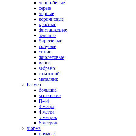
черно-белые
серые
черные
коричневые
красные
фисташковые
зеленые
бирюзовые
голубые
синие
фиолетовые
венге
зебрано
с патиной
металлик
Размер
большие
маленькие
П-44
3 метра
4 метра
5 метров
6 метров
Форма
прямые