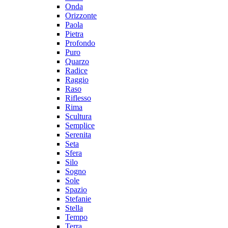
Onda
Orizzonte
Paola
Pietra
Profondo
Puro
Quarzo
Radice
Raggio
Raso
Riflesso
Rima
Scultura
Semplice
Serenita
Seta
Sfera
Silo
Sogno
Sole
Spazio
Stefanie
Stella
Tempo
Terra