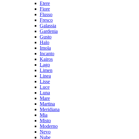
Etere
Fiore
Flusso
Fresco
Galassia
Gardenia
Gusto
Halo
Imola
Incanto
Kairos
Lago
Limen
Linea
Lisse
Luce
Luna
Mare
Martina
Meridiana
Mia
Misto
Moderno
Nevo
Nube