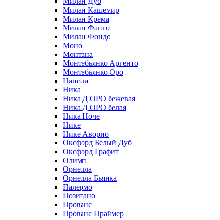
Милан Дуб
Милан Кашемир
Милан Крема
Милан Фанго
Милан Фондо
Моно
Монтана
Монтебьянко Аргенто
Монтебьянко Оро
Наполи
Ника
Ника Д ОРО бежевая
Ника Д ОРО белая
Ника Ноче
Нике
Нике Аворио
Оксфорд Белый Дуб
Оксфорд Графит
Олимп
Орнелла
Орнелла Бьянка
Палермо
Позитано
Прованс
Прованс Праймер