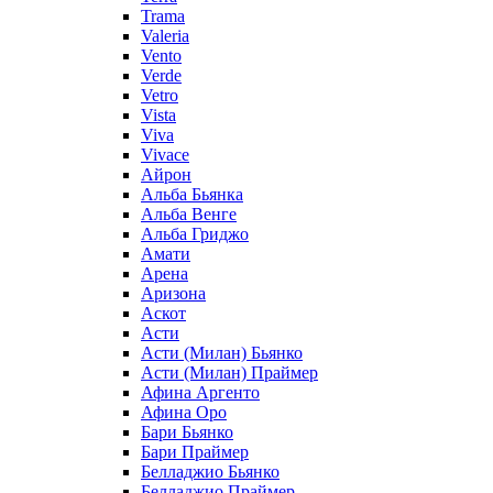
Trama
Valeria
Vento
Verde
Vetro
Vista
Viva
Vivace
Айрон
Альба Бьянка
Альба Венге
Альба Гриджо
Амати
Арена
Аризона
Аскот
Асти
Асти (Милан) Бьянко
Асти (Милан) Праймер
Афина Аргенто
Афина Оро
Бари Бьянко
Бари Праймер
Белладжио Бьянко
Белладжио Праймер