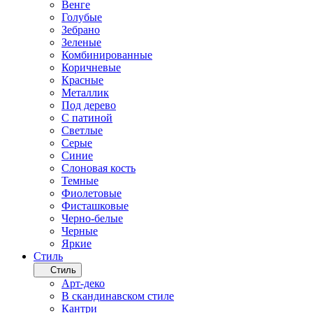
Венге
Голубые
Зебрано
Зеленые
Комбинированные
Коричневые
Красные
Металлик
Под дерево
С патиной
Светлые
Серые
Синие
Слоновая кость
Темные
Фиолетовые
Фисташковые
Черно-белые
Черные
Яркие
Стиль
Стиль
Арт-деко
В скандинавском стиле
Кантри