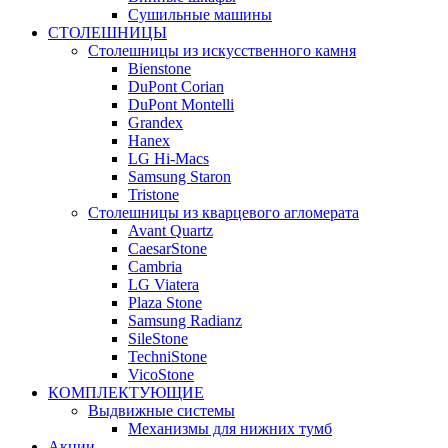
Сушильные машины
СТОЛЕШНИЦЫ
Столешницы из искусственного камня
Bienstone
DuPont Corian
DuPont Montelli
Grandex
Hanex
LG Hi-Macs
Samsung Staron
Tristone
Столешницы из кварцевого агломерата
Avant Quartz
CaesarStone
Cambria
LG Viatera
Plaza Stone
Samsung Radianz
SileStone
TechniStone
VicoStone
КОМПЛЕКТУЮЩИЕ
Выдвижные системы
Механизмы для нижних тумб
Акции