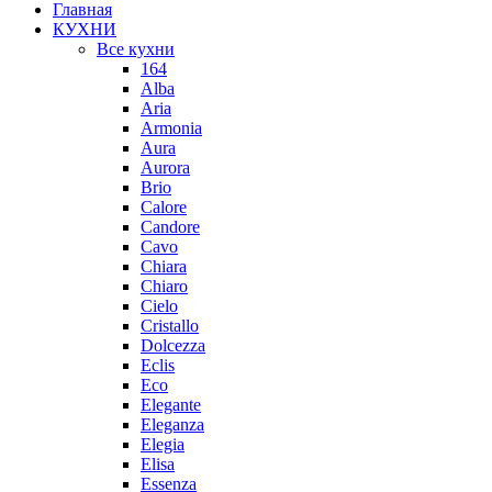
Главная
КУХНИ
Все кухни
164
Alba
Aria
Armonia
Aura
Aurora
Brio
Calore
Candore
Cavo
Chiara
Chiaro
Cielo
Cristallo
Dolcezza
Eclis
Eco
Elegante
Eleganza
Elegia
Elisa
Essenza