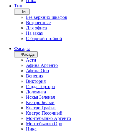
П-44
Тип
Тип
Без верхних шкафов
Встроенные
Для офиса
На заказ
С барной стойкой
Фасады
Фасады
Асти
Афина Аргенто
Афина Оро
Венеция
Виктория
Гарда Тортора
Доломита
Искья Зеленая
Кватро Белый
Кватро Графит
Кватро Песочный
Монтебьянко Аргенто
Монтебьянко Оро
Ника