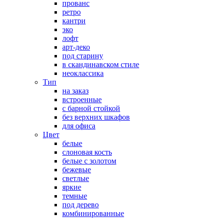
прованс
ретро
кантри
эко
лофт
арт-деко
под старину
в скандинавском стиле
неоклассика
Тип
на заказ
встроенные
с барной стойкой
без верхних шкафов
для офиса
Цвет
белые
слоновая кость
белые с золотом
бежевые
светлые
яркие
темные
под дерево
комбинированные