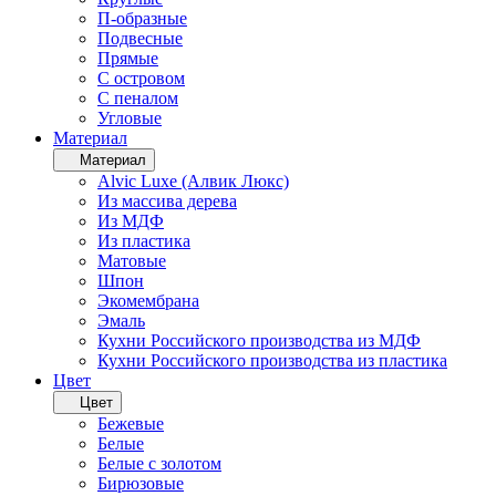
П-образные
Подвесные
Прямые
С островом
С пеналом
Угловые
Материал
Материал
Alvic Luxe (Алвик Люкс)
Из массива дерева
Из МДФ
Из пластика
Матовые
Шпон
Экомембрана
Эмаль
Кухни Российского производства из МДФ
Кухни Российского производства из пластика
Цвет
Цвет
Бежевые
Белые
Белые с золотом
Бирюзовые