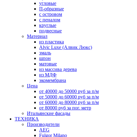
угловые
П-образные
с островом
с пеналом
круглые
подвесные
Материал
из пластика
Alvic Luxe (Алвик Люкс)
эмаль
шпон
матовые
из массива дерева
из МДФ
экомембрана
Цена
от 40000 до 50000 руб за п/м
от 50000 до 60000 руб за п/м
от 60000 до 80000 руб за п/м
от 80000 руб за пог. метр
Итальянские фасады
ТЕХНИКА
Производители
AEG
Fulgor Milano