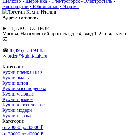
Щелково
• Щербинка
• Электрогорск
• Электросталь
•
Электроугли
• Юбилейный
• Яхрома
Адреса салонов:
► ТЦ ЭКСПОСТРОЙ
Москва, Нахимовский проспект, д. 24, вход 1, 2 этаж , место
65
☎
8 (495) 133-94-83
✉
order@kuhni-italy.ru
Категории
Кухни пленка ПВХ
Кухни эмаль
Кухни шпон
Кухни массив дерева
Кухни угловые
Кухни прямые
Кухни классические
Кухни модерн
Кухни на заказ
Категории
от 20000 до 30000 ₽
от 30000 до 40000 ₽