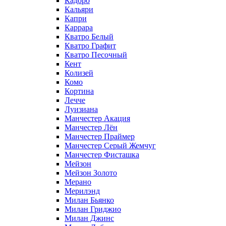
Кадоро
Кальяри
Капри
Каррара
Кватро Белый
Кватро Графит
Кватро Песочный
Кент
Колизей
Комо
Кортина
Лечче
Луизиана
Манчестер Акация
Манчестер Лён
Манчестер Праймер
Манчестер Серый Жемчуг
Манчестер Фисташка
Мейзон
Мейзон Золото
Мерано
Мерилэнд
Милан Бьянко
Милан Гриджио
Милан Джинс