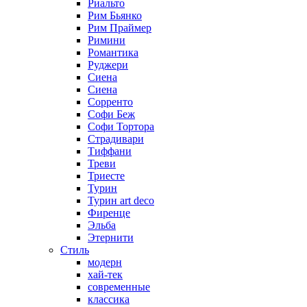
Риальто
Рим Бьянко
Рим Праймер
Римини
Романтика
Руджери
Сиена
Сиена
Сорренто
Софи Беж
Софи Тортора
Страдивари
Тиффани
Треви
Триесте
Турин
Турин art deco
Фиренце
Эльба
Этернити
Стиль
модерн
хай-тек
современные
классика