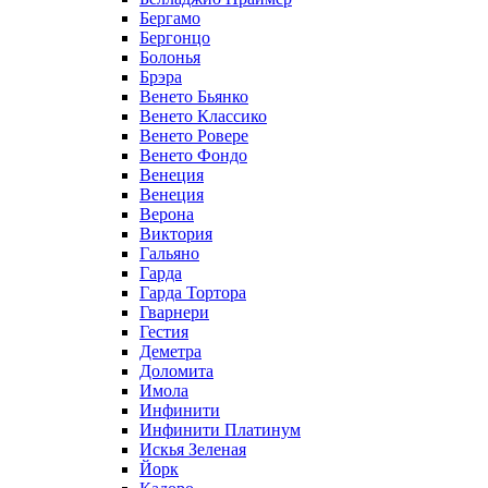
Бергамо
Бергонцо
Болонья
Брэра
Венето Бьянко
Венето Классико
Венето Ровере
Венето Фондо
Венеция
Венеция
Верона
Виктория
Гальяно
Гарда
Гарда Тортора
Гварнери
Гестия
Деметра
Доломита
Имола
Инфинити
Инфинити Платинум
Искья Зеленая
Йорк