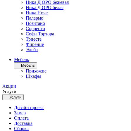
Ника Д ОРО бежевая
Ника Д ОРО белая
Ника Ноче
Палермо
Позитано
Сорренто
Софи Тортора
Триесте
Фиренце
Эльба
Мебель
Мебель
Прихожие
Шкафы
Акции
Услуги
Услуги
Дизайн проект
Замер
Оплата
Доставка
Сборка