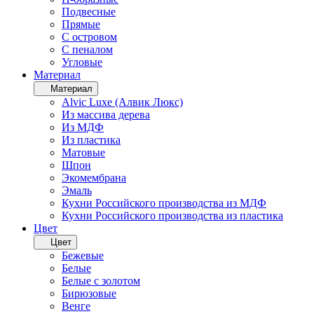
Подвесные
Прямые
С островом
С пеналом
Угловые
Материал
Материал
Alvic Luxe (Алвик Люкс)
Из массива дерева
Из МДФ
Из пластика
Матовые
Шпон
Экомембрана
Эмаль
Кухни Российского производства из МДФ
Кухни Российского производства из пластика
Цвет
Цвет
Бежевые
Белые
Белые с золотом
Бирюзовые
Венге