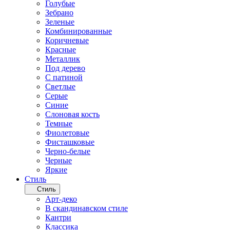
Голубые
Зебрано
Зеленые
Комбинированные
Коричневые
Красные
Металлик
Под дерево
С патиной
Светлые
Серые
Синие
Слоновая кость
Темные
Фиолетовые
Фисташковые
Черно-белые
Черные
Яркие
Стиль
Стиль
Арт-деко
В скандинавском стиле
Кантри
Классика