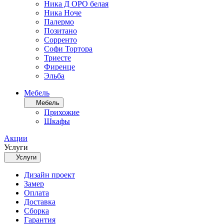
Ника Д ОРО белая
Ника Ноче
Палермо
Позитано
Сорренто
Софи Тортора
Триесте
Фиренце
Эльба
Мебель
Мебель
Прихожие
Шкафы
Акции
Услуги
Услуги
Дизайн проект
Замер
Оплата
Доставка
Сборка
Гарантия