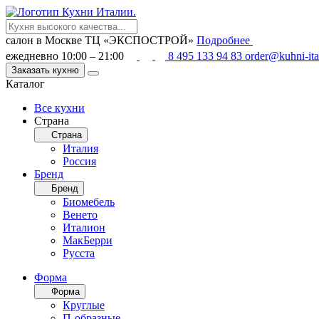
салон в Москве
ТЦ «ЭКСПОСТРОЙ»
Подробнее
ежедневно 10:00 – 21:00
8 495 133 94 83
order@kuhni-ita
Заказать кухню
Каталог
Все кухни
Страна
Страна
Италия
Россия
Бренд
Бренд
Биомебель
Венето
Италион
МакБерри
Русста
Форма
Форма
Круглые
П-образные