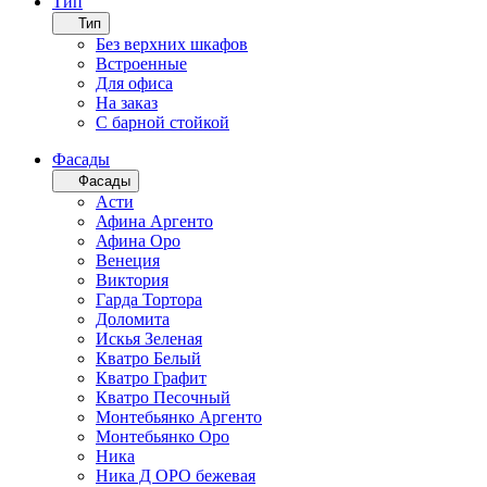
Тип
Тип
Без верхних шкафов
Встроенные
Для офиса
На заказ
С барной стойкой
Фасады
Фасады
Асти
Афина Аргенто
Афина Оро
Венеция
Виктория
Гарда Тортора
Доломита
Искья Зеленая
Кватро Белый
Кватро Графит
Кватро Песочный
Монтебьянко Аргенто
Монтебьянко Оро
Ника
Ника Д ОРО бежевая