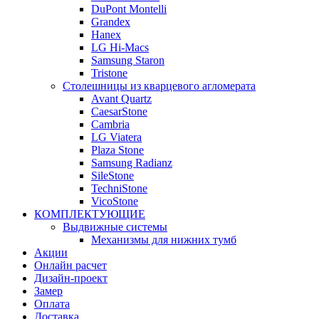
DuPont Montelli
Grandex
Hanex
LG Hi-Macs
Samsung Staron
Tristone
Столешницы из кварцевого агломерата
Avant Quartz
CaesarStone
Cambria
LG Viatera
Plaza Stone
Samsung Radianz
SileStone
TechniStone
VicoStone
КОМПЛЕКТУЮЩИЕ
Выдвижные системы
Механизмы для нижних тумб
Акции
Онлайн расчет
Дизайн-проект
Замер
Оплата
Доставка