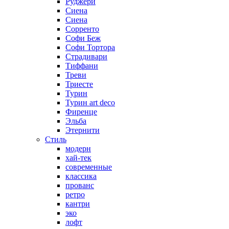
Руджери
Сиена
Сиена
Сорренто
Софи Беж
Софи Тортора
Страдивари
Тиффани
Треви
Триесте
Турин
Турин art deco
Фиренце
Эльба
Этернити
Стиль
модерн
хай-тек
современные
классика
прованс
ретро
кантри
эко
лофт