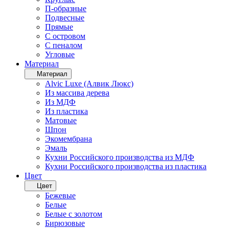
П-образные
Подвесные
Прямые
С островом
С пеналом
Угловые
Материал
Материал
Alvic Luxe (Алвик Люкс)
Из массива дерева
Из МДФ
Из пластика
Матовые
Шпон
Экомембрана
Эмаль
Кухни Российского производства из МДФ
Кухни Российского производства из пластика
Цвет
Цвет
Бежевые
Белые
Белые с золотом
Бирюзовые