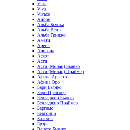
Vista
Viva
Vivace
Айрон
Альба Бьянка
Альба Венге
Альба Гриджо
Амати
Арена
Аризона
Аскот
Асти
Асти (Милан) Бьянко
Асти (Милан) Праймер
Афина Аргенто
Афина Оро
Бари Бьянко
Бари Праймер
Белладжио Бьянко
Белладжио Праймер
Бергамо
Бергонцо
Болонья
Брэра
Венето Бьянко