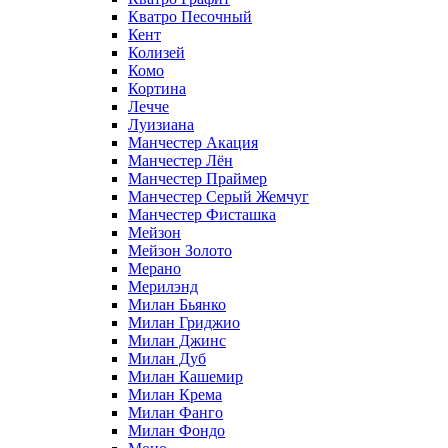
Кватро Песочный
Кент
Колизей
Комо
Кортина
Лечче
Луизиана
Манчестер Акация
Манчестер Лён
Манчестер Праймер
Манчестер Серый Жемчуг
Манчестер Фисташка
Мейзон
Мейзон Золото
Мерано
Мерилэнд
Милан Бьянко
Милан Гриджио
Милан Джинс
Милан Дуб
Милан Кашемир
Милан Крема
Милан Фанго
Милан Фондо