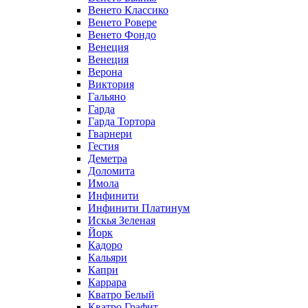
Венето Классико
Венето Ровере
Венето Фондо
Венеция
Венеция
Верона
Виктория
Гальяно
Гарда
Гарда Тортора
Гварнери
Гестия
Деметра
Доломита
Имола
Инфинити
Инфинити Платинум
Искья Зеленая
Йорк
Кадоро
Кальяри
Капри
Каррара
Кватро Белый
Кватро Графит