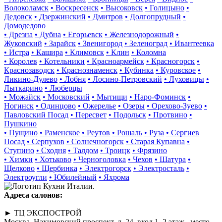
Волоколамск
• Воскресенск
• Высоковск
• Голицыно
•
Дедовск
• Дзержинский
• Дмитров
• Долгопрудный
•
Домодедово
• Дрезна
• Дубна
• Егорьевск
• Железнодорожный
•
Жуковский
• Зарайск
• Звенигород
• Зеленоград
• Ивантеевка
• Истра
• Кашира
• Климовск
• Клин
• Коломна
• Королев
• Котельники
• Красноармейск
• Красногорск
•
Краснозаводск
• Краснознаменск
• Кубинка
• Куровское
•
Ликино-Дулево
• Лобня
• Лосино-Петровский
• Луховицы
•
Лыткарино
• Люберцы
• Можайск
• Московский
• Мытищи
• Наро-Фоминск
•
Ногинск
• Одинцово
• Ожерелье
• Озеры
• Орехово-Зуево
•
Павловский Посад
• Пересвет
• Подольск
• Протвино
•
Пушкино
• Пущино
• Раменское
• Реутов
• Рошаль
• Руза
• Сергиев
Посад
• Серпухов
• Солнечногорск
• Старая Купавна
•
Ступино
• Сходня
• Талдом
• Троицк
• Фрязино
• Химки
• Хотьково
• Черноголовка
• Чехов
• Шатура
•
Щелково
• Щербинка
• Электрогорск
• Электросталь
•
Электроугли
• Юбилейный
• Яхрома
Адреса салонов:
► ТЦ ЭКСПОСТРОЙ
Москва, Нахимовский проспект, д. 24, вход 1, 2 этаж , место