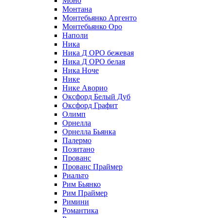
Моно
Монтана
Монтебьянко Аргенто
Монтебьянко Оро
Наполи
Ника
Ника Д ОРО бежевая
Ника Д ОРО белая
Ника Ноче
Нике
Нике Аворио
Оксфорд Белый Дуб
Оксфорд Графит
Олимп
Орнелла
Орнелла Бьянка
Палермо
Позитано
Прованс
Прованс Праймер
Риальто
Рим Бьянко
Рим Праймер
Римини
Романтика