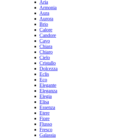
Aria
Armonia
Aura
Aurora
Brio
Calore
Candore
Cavo
Chiara
Chiaro
Cielo
Cristallo
Dolcezza
Eclis
Eco
Elegante
Eleganza
Elegia
Elisa
Essenza
Etere
Fiore
Flusso
Fresco
Galassia