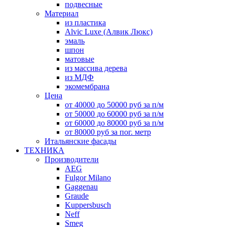
подвесные
Материал
из пластика
Alvic Luxe (Алвик Люкс)
эмаль
шпон
матовые
из массива дерева
из МДФ
экомембрана
Цена
от 40000 до 50000 руб за п/м
от 50000 до 60000 руб за п/м
от 60000 до 80000 руб за п/м
от 80000 руб за пог. метр
Итальянские фасады
ТЕХНИКА
Производители
AEG
Fulgor Milano
Gaggenau
Graude
Kuppersbusch
Neff
Smeg