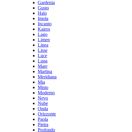
Gardenia
Gusto
Halo
Imola
Incanto
Kairos
Lago
Limen
Linea
Lisse
Luce
Luna
Mare
Martina
Meridiana
Mia
Misto
Moderno
Nevo
Nube
Onda
Orizzonte
Paola
Pietra
Profondo