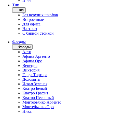
П-44
Тип
Тип
Без верхних шкафов
Встроенные
Для офиса
На заказ
С барной стойкой
Фасады
Фасады
Асти
Афина Аргенто
Афина Оро
Венеция
Виктория
Гарда Тортора
Доломита
Искья Зеленая
Кватро Белый
Кватро Графит
Кватро Песочный
Монтебьянко Аргенто
Монтебьянко Оро
Ника