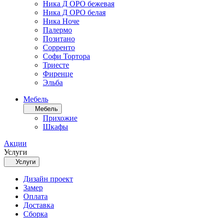
Ника Д ОРО бежевая
Ника Д ОРО белая
Ника Ноче
Палермо
Позитано
Сорренто
Софи Тортора
Триесте
Фиренце
Эльба
Мебель
Мебель
Прихожие
Шкафы
Акции
Услуги
Услуги
Дизайн проект
Замер
Оплата
Доставка
Сборка