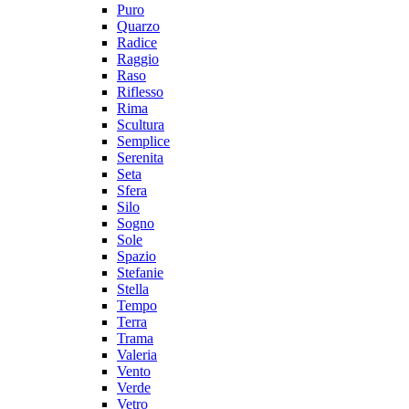
Puro
Quarzo
Radice
Raggio
Raso
Riflesso
Rima
Scultura
Semplice
Serenita
Seta
Sfera
Silo
Sogno
Sole
Spazio
Stefanie
Stella
Tempo
Terra
Trama
Valeria
Vento
Verde
Vetro