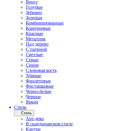
Венге
Голубые
Зебрано
Зеленые
Комбинированные
Коричневые
Красные
Металлик
Под дерево
С патиной
Светлые
Серые
Синие
Слоновая кость
Темные
Фиолетовые
Фисташковые
Черно-белые
Черные
Яркие
Стиль
Стиль
Арт-деко
В скандинавском стиле
Кантри