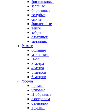
фисташковые
зеленые
бирюзовые
голубые
синие
фиолетовые
венге
зебрано
с патиной
металлик
Размер
большие
маленькие
П-44
3 метра
4 метра
5 метров
6 метров
Форма
прямые
угловые
П-образные
с островом
с пеналом
круглые