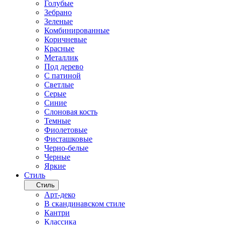
Голубые
Зебрано
Зеленые
Комбинированные
Коричневые
Красные
Металлик
Под дерево
С патиной
Светлые
Серые
Синие
Слоновая кость
Темные
Фиолетовые
Фисташковые
Черно-белые
Черные
Яркие
Стиль
Стиль
Арт-деко
В скандинавском стиле
Кантри
Классика