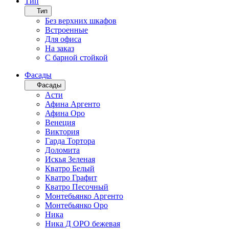
Тип
Тип
Без верхних шкафов
Встроенные
Для офиса
На заказ
С барной стойкой
Фасады
Фасады
Асти
Афина Аргенто
Афина Оро
Венеция
Виктория
Гарда Тортора
Доломита
Искья Зеленая
Кватро Белый
Кватро Графит
Кватро Песочный
Монтебьянко Аргенто
Монтебьянко Оро
Ника
Ника Д ОРО бежевая