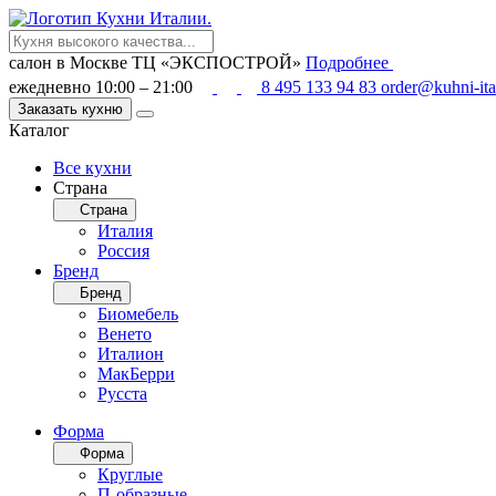
салон в Москве
ТЦ «ЭКСПОСТРОЙ»
Подробнее
ежедневно 10:00 – 21:00
8 495 133 94 83
order@kuhni-ita
Заказать кухню
Каталог
Все кухни
Страна
Страна
Италия
Россия
Бренд
Бренд
Биомебель
Венето
Италион
МакБерри
Русста
Форма
Форма
Круглые
П-образные