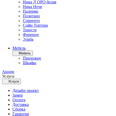
Ника Д ОРО белая
Ника Ноче
Палермо
Позитано
Сорренто
Софи Тортора
Триесте
Фиренце
Эльба
Мебель
Мебель
Прихожие
Шкафы
Акции
Услуги
Услуги
Дизайн проект
Замер
Оплата
Доставка
Сборка
Гарантия