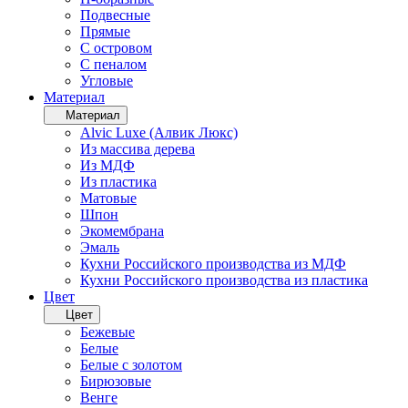
Подвесные
Прямые
С островом
С пеналом
Угловые
Материал
Материал
Alvic Luxe (Алвик Люкс)
Из массива дерева
Из МДФ
Из пластика
Матовые
Шпон
Экомембрана
Эмаль
Кухни Российского производства из МДФ
Кухни Российского производства из пластика
Цвет
Цвет
Бежевые
Белые
Белые с золотом
Бирюзовые
Венге