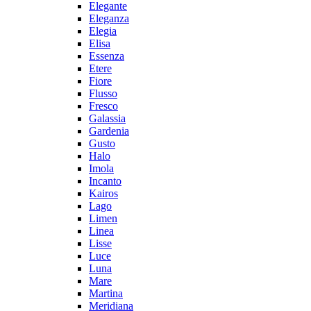
Elegante
Eleganza
Elegia
Elisa
Essenza
Etere
Fiore
Flusso
Fresco
Galassia
Gardenia
Gusto
Halo
Imola
Incanto
Kairos
Lago
Limen
Linea
Lisse
Luce
Luna
Mare
Martina
Meridiana