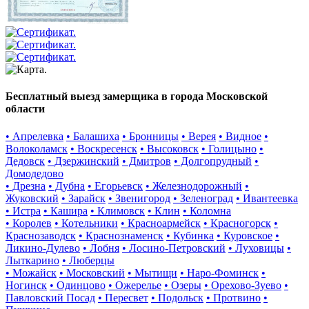
Бесплатный выезд замерщика в города Московской
области
• Апрелевка
• Балашиха
• Бронницы
• Верея
• Видное
•
Волоколамск
• Воскресенск
• Высоковск
• Голицыно
•
Дедовск
• Дзержинский
• Дмитров
• Долгопрудный
•
Домодедово
• Дрезна
• Дубна
• Егорьевск
• Железнодорожный
•
Жуковский
• Зарайск
• Звенигород
• Зеленоград
• Ивантеевка
• Истра
• Кашира
• Климовск
• Клин
• Коломна
• Королев
• Котельники
• Красноармейск
• Красногорск
•
Краснозаводск
• Краснознаменск
• Кубинка
• Куровское
•
Ликино-Дулево
• Лобня
• Лосино-Петровский
• Луховицы
•
Лыткарино
• Люберцы
• Можайск
• Московский
• Мытищи
• Наро-Фоминск
•
Ногинск
• Одинцово
• Ожерелье
• Озеры
• Орехово-Зуево
•
Павловский Посад
• Пересвет
• Подольск
• Протвино
•