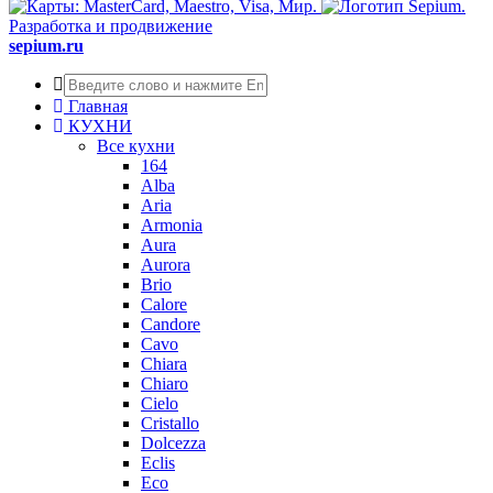
Разработка и продвижение
sepium.ru
Главная
КУХНИ
Все кухни
164
Alba
Aria
Armonia
Aura
Aurora
Brio
Calore
Candore
Cavo
Chiara
Chiaro
Cielo
Cristallo
Dolcezza
Eclis
Eco