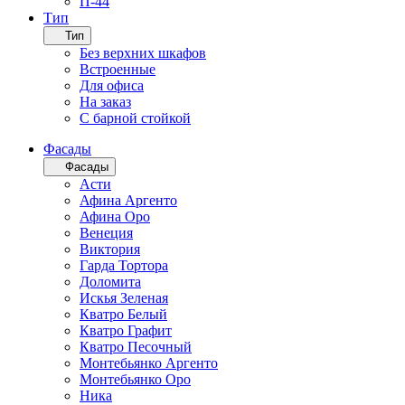
П-44
Тип
Тип
Без верхних шкафов
Встроенные
Для офиса
На заказ
С барной стойкой
Фасады
Фасады
Асти
Афина Аргенто
Афина Оро
Венеция
Виктория
Гарда Тортора
Доломита
Искья Зеленая
Кватро Белый
Кватро Графит
Кватро Песочный
Монтебьянко Аргенто
Монтебьянко Оро
Ника