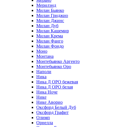
Мерано
Мерилэнд
Милан Бьянко
Милан Гриджио
Милан Джинс
Милан Дуб
Милан Кашемир
Милан Крема
Милан Фанго
Милан Фондо
Моно
Монтана
Монтебьянко Аргенто
Монтебьянко Оро
Наполи
Ника
Ника Д ОРО бежевая
Ника Д ОРО белая
Ника Ноче
Нике
Нике Аворио
Оксфорд Белый Дуб
Оксфорд Графит
Олимп
Орнелла