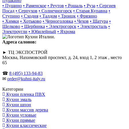
Пушкино
• Пущино
• Раменское
• Реутов
• Рошаль
• Руза
• Сергиев
Посад
• Серпухов
• Солнечногорск
• Старая Купавна
•
Ступино
• Сходня
• Талдом
• Троицк
• Фрязино
• Химки
• Хотьково
• Черноголовка
• Чехов
• Шатура
•
Щелково
• Щербинка
• Электрогорск
• Электросталь
•
Электроугли
• Юбилейный
• Яхрома
Адреса салонов:
► ТЦ ЭКСПОСТРОЙ
Москва, Нахимовский проспект, д. 24, вход 1, 2 этаж , место
65
☎
8 (495) 133-94-83
✉
order@kuhni-italy.ru
Категории
Кухни пленка ПВХ
Кухни эмаль
Кухни шпон
Кухни массив дерева
Кухни угловые
Кухни прямые
Кухни классические