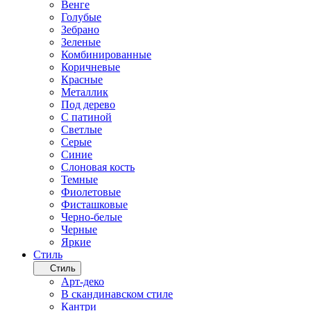
Венге
Голубые
Зебрано
Зеленые
Комбинированные
Коричневые
Красные
Металлик
Под дерево
С патиной
Светлые
Серые
Синие
Слоновая кость
Темные
Фиолетовые
Фисташковые
Черно-белые
Черные
Яркие
Стиль
Стиль
Арт-деко
В скандинавском стиле
Кантри