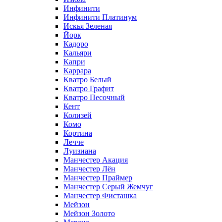
Инфинити
Инфинити Платинум
Искья Зеленая
Йорк
Кадоро
Кальяри
Капри
Каррара
Кватро Белый
Кватро Графит
Кватро Песочный
Кент
Колизей
Комо
Кортина
Лечче
Луизиана
Манчестер Акация
Манчестер Лён
Манчестер Праймер
Манчестер Серый Жемчуг
Манчестер Фисташка
Мейзон
Мейзон Золото