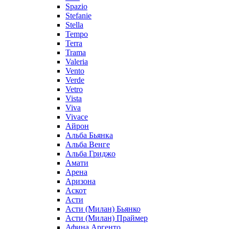
Spazio
Stefanie
Stella
Tempo
Terra
Trama
Valeria
Vento
Verde
Vetro
Vista
Viva
Vivace
Айрон
Альба Бьянка
Альба Венге
Альба Гриджо
Амати
Арена
Аризона
Аскот
Асти
Асти (Милан) Бьянко
Асти (Милан) Праймер
Афина Аргенто