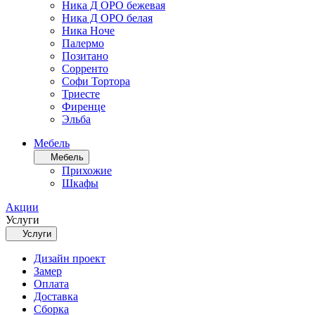
Ника Д ОРО бежевая
Ника Д ОРО белая
Ника Ноче
Палермо
Позитано
Сорренто
Софи Тортора
Триесте
Фиренце
Эльба
Мебель
Мебель
Прихожие
Шкафы
Акции
Услуги
Услуги
Дизайн проект
Замер
Оплата
Доставка
Сборка