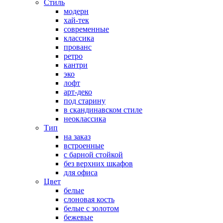
Стиль
модерн
хай-тек
современные
классика
прованс
ретро
кантри
эко
лофт
арт-деко
под старину
в скандинавском стиле
неоклассика
Тип
на заказ
встроенные
с барной стойкой
без верхних шкафов
для офиса
Цвет
белые
слоновая кость
белые с золотом
бежевые