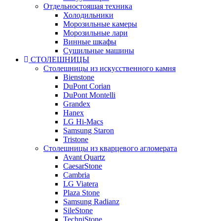
Отдельностоящая техника
Холодильники
Морозильные камеры
Морозильные лари
Винные шкафы
Сушильные машины
СТОЛЕШНИЦЫ
Столешницы из искусственного камня
Bienstone
DuPont Corian
DuPont Montelli
Grandex
Hanex
LG Hi-Macs
Samsung Staron
Tristone
Столешницы из кварцевого агломерата
Avant Quartz
CaesarStone
Cambria
LG Viatera
Plaza Stone
Samsung Radianz
SileStone
TechniStone