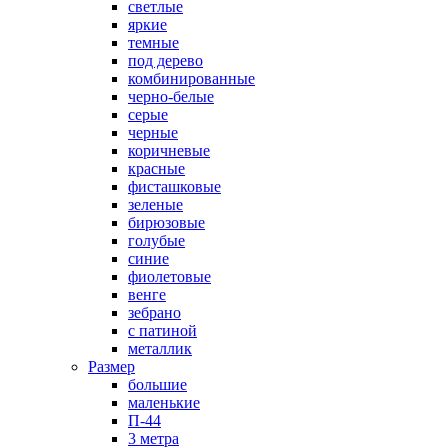
светлые
яркие
темные
под дерево
комбинированные
черно-белые
серые
черные
коричневые
красные
фисташковые
зеленые
бирюзовые
голубые
синие
фиолетовые
венге
зебрано
с патиной
металлик
Размер
большие
маленькие
П-44
3 метра