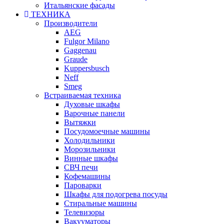
Итальянские фасады
ТЕХНИКА
Производители
AEG
Fulgor Milano
Gaggenau
Graude
Kuppersbusch
Neff
Smeg
Встраиваемая техника
Духовые шкафы
Варочные панели
Вытяжки
Посудомоечные машины
Холодильники
Морозильники
Винные шкафы
СВЧ печи
Кофемашины
Пароварки
Шкафы для подогрева посуды
Стиральные машины
Телевизоры
Вакууматоры