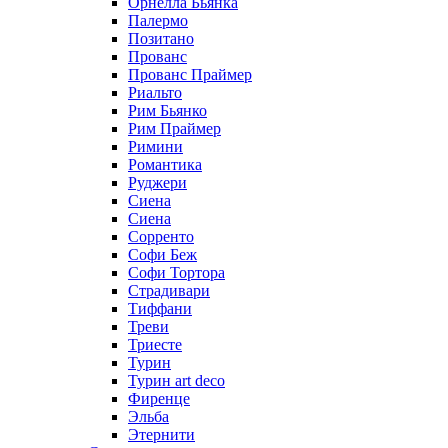
Орнелла Бьянка
Палермо
Позитано
Прованс
Прованс Праймер
Риальто
Рим Бьянко
Рим Праймер
Римини
Романтика
Руджери
Сиена
Сиена
Сорренто
Софи Беж
Софи Тортора
Страдивари
Тиффани
Треви
Триесте
Турин
Турин art deco
Фиренце
Эльба
Этернити