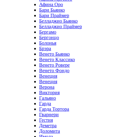
Афина Оро
Бари Бьянко
Бари Праймер
Белладжио Бьянко
Белладжио Праймер
Бергамо
Бергонцо
Болонья
Брэра
Венето Бьянко
Венето Классико
Венето Ровере
Венето Фондо
Венеция
Венеция
Верона
Виктория
Гальяно
Гарда
Гарда Тортора
Гварнери
Гестия
Деметра
Доломита
Имола