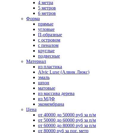
4 метра
5 метров
6 метров
Форма
прямые
угловые
П-образные
с островом
с пеналом
круглые
подвесные
Материал
из пластика
Alvic Luxe (Алвик Люкс)
эмаль
шпон
матовые
из массива дерева
из МДФ
экомембрана
Цена
от 40000 до 50000 руб за п/м
от 50000 до 60000 руб за п/м
от 60000 до 80000 руб за п/м
от 80000 руб за пог. метр