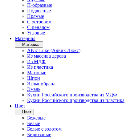
П-образные
Подвесные
Прямые
С островом
С пеналом
Угловые
Материал
Материал
Alvic Luxe (Алвик Люкс)
Из массива дерева
Из МДФ
Из пластика
Матовые
Шпон
Экомембрана
Эмаль
Кухни Российского производства из МДФ
Кухни Российского производства из пластика
Цвет
Цвет
Бежевые
Белые
Белые с золотом
Бирюзовые