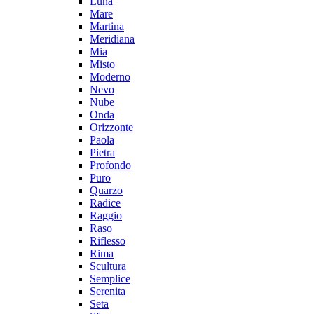
Luna
Mare
Martina
Meridiana
Mia
Misto
Moderno
Nevo
Nube
Onda
Orizzonte
Paola
Pietra
Profondo
Puro
Quarzo
Radice
Raggio
Raso
Riflesso
Rima
Scultura
Semplice
Serenita
Seta