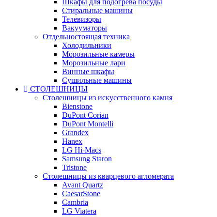
Шкафы для подогрева посуды
Стиральные машины
Телевизоры
Вакууматоры
Отдельностоящая техника
Холодильники
Морозильные камеры
Морозильные лари
Винные шкафы
Сушильные машины
СТОЛЕШНИЦЫ
Столешницы из искусственного камня
Bienstone
DuPont Corian
DuPont Montelli
Grandex
Hanex
LG Hi-Macs
Samsung Staron
Tristone
Столешницы из кварцевого агломерата
Avant Quartz
CaesarStone
Cambria
LG Viatera