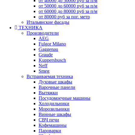
от 40000 до 50000 руб за п/м
от 50000 до 60000 руб за п/м
от 60000 до 80000 руб за п/м
от 80000 руб за пог. метр
Итальянские фасады
ТЕХНИКА
Производители
AEG
Fulgor Milano
Gaggenau
Graude
Kuppersbusch
Neff
Smeg
Встраиваемая техника
Духовые шкафы
Варочные панели
Вытяжки
Посудомоечные машины
Холодильники
Морозильники
Винные шкафы
СВЧ печи
Кофемашины
Пароварки