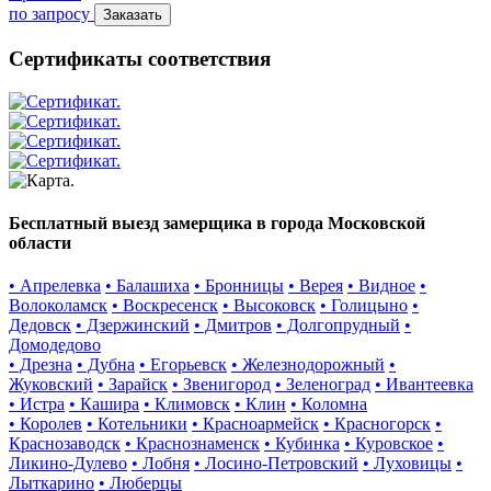
по запросу
Заказать
Сертификаты соответствия
Бесплатный выезд замерщика в города Московской
области
• Апрелевка
• Балашиха
• Бронницы
• Верея
• Видное
•
Волоколамск
• Воскресенск
• Высоковск
• Голицыно
•
Дедовск
• Дзержинский
• Дмитров
• Долгопрудный
•
Домодедово
• Дрезна
• Дубна
• Егорьевск
• Железнодорожный
•
Жуковский
• Зарайск
• Звенигород
• Зеленоград
• Ивантеевка
• Истра
• Кашира
• Климовск
• Клин
• Коломна
• Королев
• Котельники
• Красноармейск
• Красногорск
•
Краснозаводск
• Краснознаменск
• Кубинка
• Куровское
•
Ликино-Дулево
• Лобня
• Лосино-Петровский
• Луховицы
•
Лыткарино
• Люберцы