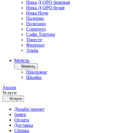
Ника Д ОРО бежевая
Ника Д ОРО белая
Ника Ноче
Палермо
Позитано
Сорренто
Софи Тортора
Триесте
Фиренце
Эльба
Мебель
Мебель
Прихожие
Шкафы
Акции
Услуги
Услуги
Дизайн проект
Замер
Оплата
Доставка
Сборка