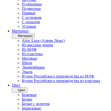
П-образные
Подвесные
Прямые
С островом
С пеналом
Угловые
Материал
Материал
Alvic Luxe (Алвик Люкс)
Из массива дерева
Из МДФ
Из пластика
Матовые
Шпон
Экомембрана
Эмаль
Кухни Российского производства из МДФ
Кухни Российского производства из пластика
Цвет
Цвет
Бежевые
Белые
Белые с золотом
Бирюзовые