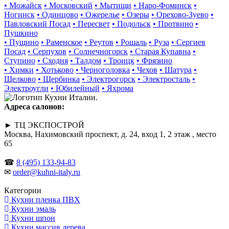
• Можайск
• Московский
• Мытищи
• Наро-Фоминск
•
Ногинск
• Одинцово
• Ожерелье
• Озеры
• Орехово-Зуево
•
Павловский Посад
• Пересвет
• Подольск
• Протвино
•
Пушкино
• Пущино
• Раменское
• Реутов
• Рошаль
• Руза
• Сергиев
Посад
• Серпухов
• Солнечногорск
• Старая Купавна
•
Ступино
• Сходня
• Талдом
• Троицк
• Фрязино
• Химки
• Хотьково
• Черноголовка
• Чехов
• Шатура
•
Щелково
• Щербинка
• Электрогорск
• Электросталь
•
Электроугли
• Юбилейный
• Яхрома
Адреса салонов:
► ТЦ ЭКСПОСТРОЙ
Москва, Нахимовский проспект, д. 24, вход 1, 2 этаж , место
65
☎
8 (495) 133-94-83
✉
order@kuhni-italy.ru
Категории
Кухни пленка ПВХ
Кухни эмаль
Кухни шпон
Кухни массив дерева