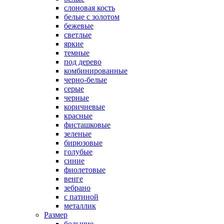
слоновая кость
белые с золотом
бежевые
светлые
яркие
темные
под дерево
комбинированные
черно-белые
серые
черные
коричневые
красные
фисташковые
зеленые
бирюзовые
голубые
синие
фиолетовые
венге
зебрано
с патиной
металлик
Размер
большие