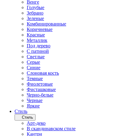
Венге
Голубые
Зебрано
Зеленые
Комбинированные
Коричневые
Красные
Металлик
Под дерево
С патиной
Светлые
Серые
Синие
Слоновая кость
Темные
Фиолетовые
Фисташковые
Черно-белые
Черные
Яркие
Стиль
Стиль
Арт-деко
В скандинавском стиле
Кантри