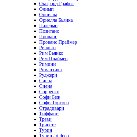
Оксфорд Графит
Олимп
Орнелла
Орнелла Бьянка
Палермо
Позитано
Прованс
Прованс Праймер
Риальто
Рим Бьянко
Рим Праймер
Римини
Романтика
Руджери
Сиена
Сиена
Сорренто
Софи Беж
Софи Тортора
Страдивари
Тиффани
Треви
Триесте
Турин
Турин art deco