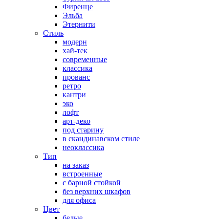
Фиренце
Эльба
Этернити
Стиль
модерн
хай-тек
современные
классика
прованс
ретро
кантри
эко
лофт
арт-деко
под старину
в скандинавском стиле
неоклассика
Тип
на заказ
встроенные
с барной стойкой
без верхних шкафов
для офиса
Цвет
белые