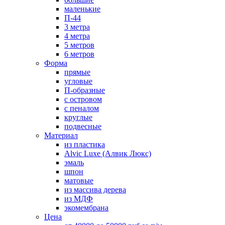
маленькие
П-44
3 метра
4 метра
5 метров
6 метров
Форма
прямые
угловые
П-образные
с островом
с пеналом
круглые
подвесные
Материал
из пластика
Alvic Luxe (Алвик Люкс)
эмаль
шпон
матовые
из массива дерева
из МДФ
экомембрана
Цена