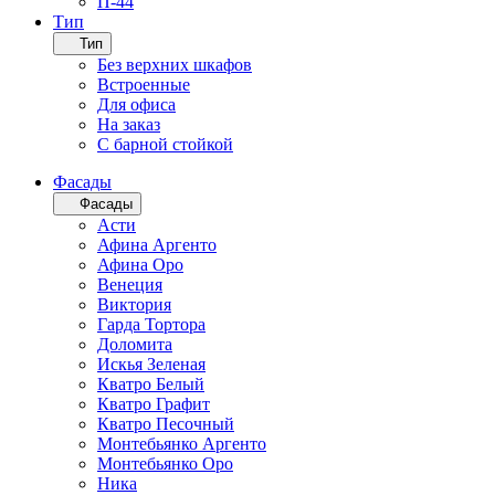
П-44
Тип
Тип
Без верхних шкафов
Встроенные
Для офиса
На заказ
С барной стойкой
Фасады
Фасады
Асти
Афина Аргенто
Афина Оро
Венеция
Виктория
Гарда Тортора
Доломита
Искья Зеленая
Кватро Белый
Кватро Графит
Кватро Песочный
Монтебьянко Аргенто
Монтебьянко Оро
Ника