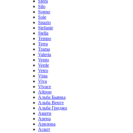
Sfera
Silo
Sogno
Sole
Spazio
Stefanie
Stella
Tempo
Terra
Trama
Valeria
Vento
Verde
Vetro
Vista
Viva
Vivace
Айрон
Альба Бьянка
Альба Венге
Альба Гриджо
Амати
Арена
Аризона
Аскот