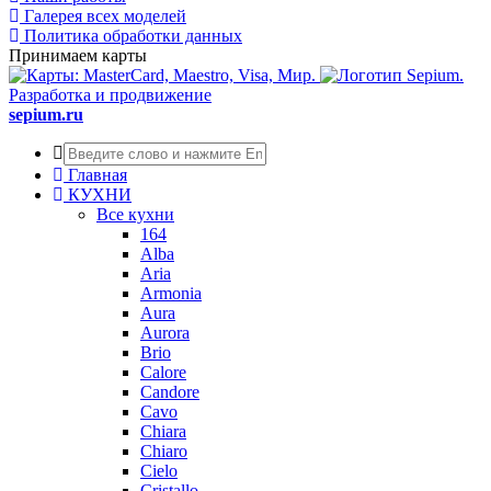
Галерея всех моделей
Политика обработки данных
Принимаем карты
Разработка и продвижение
sepium.ru
Главная
КУХНИ
Все кухни
164
Alba
Aria
Armonia
Aura
Aurora
Brio
Calore
Candore
Cavo
Chiara
Chiaro
Cielo
Cristallo