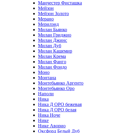
Манчестер Фисташка
Мейзон
Мейзон Золото
Мерано
Мерилэнд
Милан Бьянко
Милан Гриджио
Милан Джинс
Милан Дуб
Милан Кашемир
Милан Крема
Милан Фанго
Милан Фондо
Моно
Монтана
Монтебьянко Аргенто
Монтебьянко Оро
Наполи
Ника
Ника Д ОРО бежевая
Ника Д ОРО белая
Ника Ноче
Нике
Нике Аворио
Оксфорд Белый Дуб