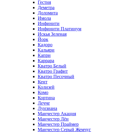
Гестия
Деметра
Доломита
Имола
Инфинити
Инфинити Платинум
Искья Зеленая
Йорк
Кадоро
Кальяри
Капри
Каррара
Кватро Белый
Кватро Графит
Кватро Песочный
Кент
Колизей
Комо
Кортина
Лечче
Луизиана
Манчестер Акация
Манчестер Лён
Манчестер Праймер
Манчестер Серый Жемчуг