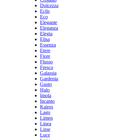
Dolcezza
Eclis
Eco
Elegante
Eleganza
Elegia
Elisa
Essenza
Etere
Fiore
Flusso
Fresco
Galassia
Gardenia
Gusto
Halo
Imola
Incanto
Kairos
Lago
Limen
Linea
Lisse
Luce