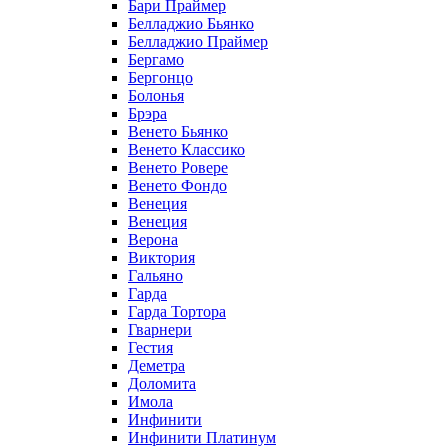
Бари Праймер
Белладжио Бьянко
Белладжио Праймер
Бергамо
Бергонцо
Болонья
Брэра
Венето Бьянко
Венето Классико
Венето Ровере
Венето Фондо
Венеция
Венеция
Верона
Виктория
Гальяно
Гарда
Гарда Тортора
Гварнери
Гестия
Деметра
Доломита
Имола
Инфинити
Инфинити Платинум