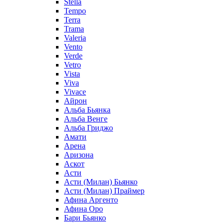
Stella
Tempo
Terra
Trama
Valeria
Vento
Verde
Vetro
Vista
Viva
Vivace
Айрон
Альба Бьянка
Альба Венге
Альба Гриджо
Амати
Арена
Аризона
Аскот
Асти
Асти (Милан) Бьянко
Асти (Милан) Праймер
Афина Аргенто
Афина Оро
Бари Бьянко