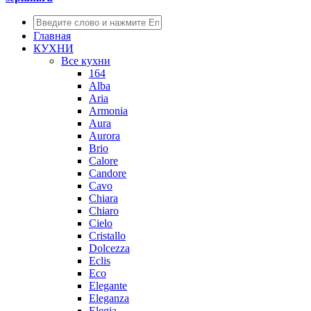
Главная
КУХНИ
Все кухни
164
Alba
Aria
Armonia
Aura
Aurora
Brio
Calore
Candore
Cavo
Chiara
Chiaro
Cielo
Cristallo
Dolcezza
Eclis
Eco
Elegante
Eleganza
Elegia