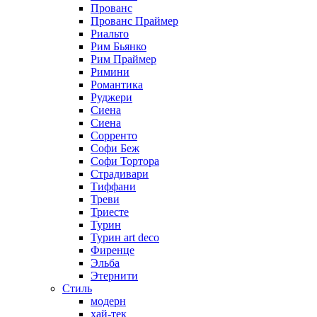
Прованс
Прованс Праймер
Риальто
Рим Бьянко
Рим Праймер
Римини
Романтика
Руджери
Сиена
Сиена
Сорренто
Софи Беж
Софи Тортора
Страдивари
Тиффани
Треви
Триесте
Турин
Турин art deco
Фиренце
Эльба
Этернити
Стиль
модерн
хай-тек