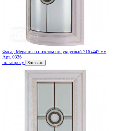
Фасад Мерано со стеклом полукруглый 716х447 мм
Арт. 0336
по запросу
Заказать