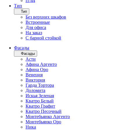
П-44
Тип
Тип
Без верхних шкафов
Встроенные
Для офиса
На заказ
С барной стойкой
Фасады
Фасады
Асти
Афина Аргенто
Афина Оро
Венеция
Виктория
Гарда Тортора
Доломита
Искья Зеленая
Кватро Белый
Кватро Графит
Кватро Песочный
Монтебьянко Аргенто
Монтебьянко Оро
Ника