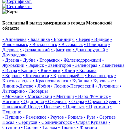
Бесплатный выезд замерщика в города Московской
области
• Апрелевка
• Балашиха
• Бронницы
• Верея
• Видное
•
Волоколамск
• Воскресенск
• Высоковск
• Голицыно
•
Дедовск
• Дзержинский
• Дмитров
• Долгопрудный
•
Домодедово
• Дрезна
• Дубна
• Егорьевск
• Железнодорожный
•
Жуковский
• Зарайск
• Звенигород
• Зеленоград
• Ивантеевка
• Истра
• Кашира
• Климовск
• Клин
• Коломна
• Королев
• Котельники
• Красноармейск
• Красногорск
•
Краснозаводск
• Краснознаменск
• Кубинка
• Куровское
•
Ликино-Дулево
• Лобня
• Лосино-Петровский
• Луховицы
•
Лыткарино
• Люберцы
• Можайск
• Московский
• Мытищи
• Наро-Фоминск
•
Ногинск
• Одинцово
• Ожерелье
• Озеры
• Орехово-Зуево
•
Павловский Посад
• Пересвет
• Подольск
• Протвино
•
Пушкино
• Пущино
• Раменское
• Реутов
• Рошаль
• Руза
• Сергиев
Посад
• Серпухов
• Солнечногорск
• Старая Купавна
•
Ступино
• Сходня
• Талдом
• Троицк
• Фрязино