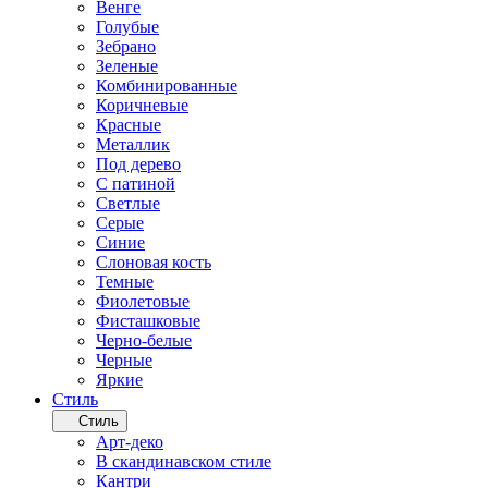
Венге
Голубые
Зебрано
Зеленые
Комбинированные
Коричневые
Красные
Металлик
Под дерево
С патиной
Светлые
Серые
Синие
Слоновая кость
Темные
Фиолетовые
Фисташковые
Черно-белые
Черные
Яркие
Стиль
Стиль
Арт-деко
В скандинавском стиле
Кантри