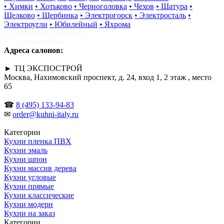
• Химки
• Хотьково
• Черноголовка
• Чехов
• Шатура
•
Щелково
• Щербинка
• Электрогорск
• Электросталь
•
Электроугли
• Юбилейный
• Яхрома
Адреса салонов:
► ТЦ ЭКСПОСТРОЙ
Москва, Нахимовский проспект, д. 24, вход 1, 2 этаж , место
65
☎
8 (495) 133-94-83
✉
order@kuhni-italy.ru
Категории
Кухни пленка ПВХ
Кухни эмаль
Кухни шпон
Кухни массив дерева
Кухни угловые
Кухни прямые
Кухни классические
Кухни модерн
Кухни на заказ
Категории