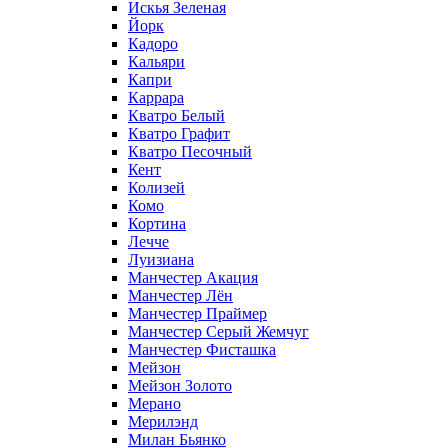
Искья Зеленая
Йорк
Кадоро
Кальяри
Капри
Каррара
Кватро Белый
Кватро Графит
Кватро Песочный
Кент
Колизей
Комо
Кортина
Лечче
Луизиана
Манчестер Акация
Манчестер Лён
Манчестер Праймер
Манчестер Серый Жемчуг
Манчестер Фисташка
Мейзон
Мейзон Золото
Мерано
Мерилэнд
Милан Бьянко