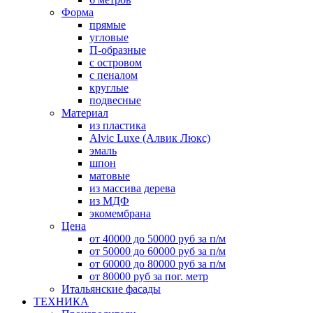
Форма
прямые
угловые
П-образные
с островом
с пеналом
круглые
подвесные
Материал
из пластика
Alvic Luxe (Алвик Люкс)
эмаль
шпон
матовые
из массива дерева
из МДФ
экомембрана
Цена
от 40000 до 50000 руб за п/м
от 50000 до 60000 руб за п/м
от 60000 до 80000 руб за п/м
от 80000 руб за пог. метр
Итальянские фасады
ТЕХНИКА