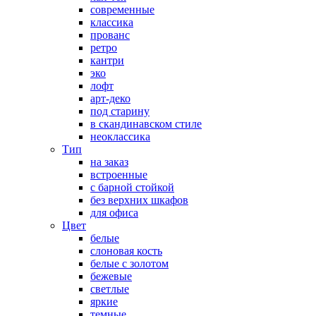
современные
классика
прованс
ретро
кантри
эко
лофт
арт-деко
под старину
в скандинавском стиле
неоклассика
Тип
на заказ
встроенные
с барной стойкой
без верхних шкафов
для офиса
Цвет
белые
слоновая кость
белые с золотом
бежевые
светлые
яркие
темные