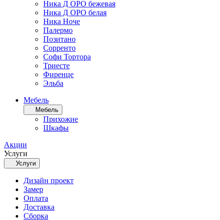
Ника Д ОРО бежевая
Ника Д ОРО белая
Ника Ноче
Палермо
Позитано
Сорренто
Софи Тортора
Триесте
Фиренце
Эльба
Мебель
Мебель
Прихожие
Шкафы
Акции
Услуги
Услуги
Дизайн проект
Замер
Оплата
Доставка
Сборка