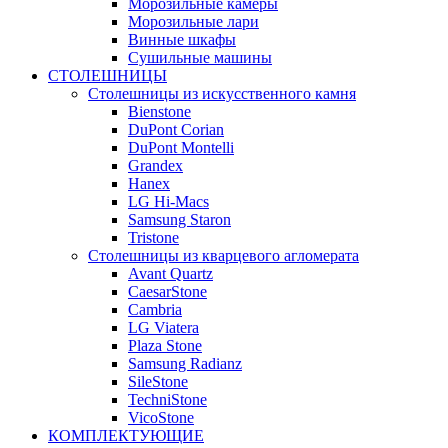
Морозильные камеры
Морозильные лари
Винные шкафы
Сушильные машины
СТОЛЕШНИЦЫ
Столешницы из искусственного камня
Bienstone
DuPont Corian
DuPont Montelli
Grandex
Hanex
LG Hi-Macs
Samsung Staron
Tristone
Столешницы из кварцевого агломерата
Avant Quartz
CaesarStone
Cambria
LG Viatera
Plaza Stone
Samsung Radianz
SileStone
TechniStone
VicoStone
КОМПЛЕКТУЮЩИЕ