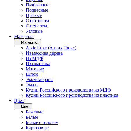
П-образные
Подвесные
Прямые
С островом
С пеналом
Угловые
Материал
Материал
Alvic Luxe (Алвик Люкс)
Из массива дерева
Из МДФ
Из пластика
Матовые
Шпон
Экомембрана
Эмаль
Кухни Российского производства из МДФ
Кухни Российского производства из пластика
Цвет
Цвет
Бежевые
Белые
Белые с золотом
Бирюзовые