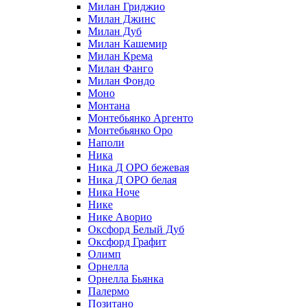
Милан Гриджио
Милан Джинс
Милан Дуб
Милан Кашемир
Милан Крема
Милан Фанго
Милан Фондо
Моно
Монтана
Монтебьянко Аргенто
Монтебьянко Оро
Наполи
Ника
Ника Д ОРО бежевая
Ника Д ОРО белая
Ника Ноче
Нике
Нике Аворио
Оксфорд Белый Дуб
Оксфорд Графит
Олимп
Орнелла
Орнелла Бьянка
Палермо
Позитано