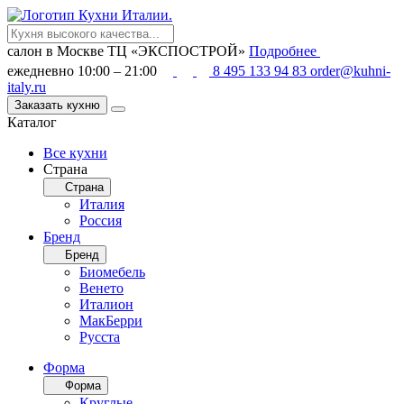
салон в Москве
ТЦ «ЭКСПОСТРОЙ»
Подробнее
ежедневно 10:00 – 21:00
8 495 133 94 83
order@kuhni-
italy.ru
Заказать кухню
Каталог
Все кухни
Страна
Страна
Италия
Россия
Бренд
Бренд
Биомебель
Венето
Италион
МакБерри
Русста
Форма
Форма
Круглые