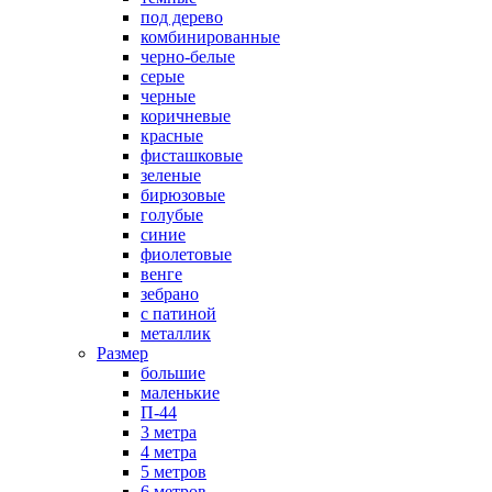
под дерево
комбинированные
черно-белые
серые
черные
коричневые
красные
фисташковые
зеленые
бирюзовые
голубые
синие
фиолетовые
венге
зебрано
с патиной
металлик
Размер
большие
маленькие
П-44
3 метра
4 метра
5 метров
6 метров