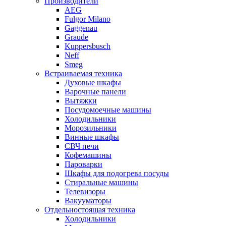
Производители
AEG
Fulgor Milano
Gaggenau
Graude
Kuppersbusch
Neff
Smeg
Встраиваемая техника
Духовые шкафы
Варочные панели
Вытяжки
Посудомоечные машины
Холодильники
Морозильники
Винные шкафы
СВЧ печи
Кофемашины
Пароварки
Шкафы для подогрева посуды
Стиральные машины
Телевизоры
Вакууматоры
Отдельностоящая техника
Холодильники