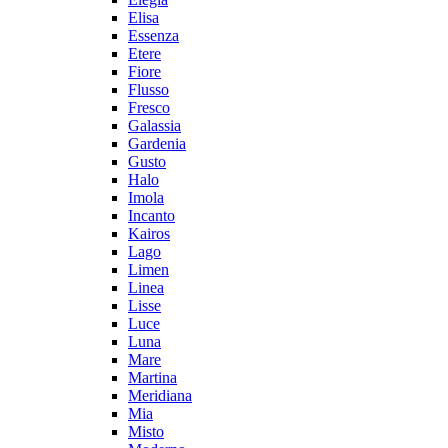
Elisa
Essenza
Etere
Fiore
Flusso
Fresco
Galassia
Gardenia
Gusto
Halo
Imola
Incanto
Kairos
Lago
Limen
Linea
Lisse
Luce
Luna
Mare
Martina
Meridiana
Mia
Misto