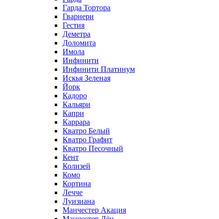
Гарда Тортора
Гварнери
Гестия
Деметра
Доломита
Имола
Инфинити
Инфинити Платинум
Искья Зеленая
Йорк
Кадоро
Кальяри
Капри
Каррара
Кватро Белый
Кватро Графит
Кватро Песочный
Кент
Колизей
Комо
Кортина
Лечче
Луизиана
Манчестер Акация
Манчестер Лён