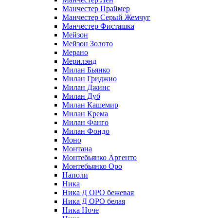
Манчестер Праймер
Манчестер Серый Жемчуг
Манчестер Фисташка
Мейзон
Мейзон Золото
Мерано
Мерилэнд
Милан Бьянко
Милан Гриджио
Милан Джинс
Милан Дуб
Милан Кашемир
Милан Крема
Милан Фанго
Милан Фондо
Моно
Монтана
Монтебьянко Аргенто
Монтебьянко Оро
Наполи
Ника
Ника Д ОРО бежевая
Ника Д ОРО белая
Ника Ноче