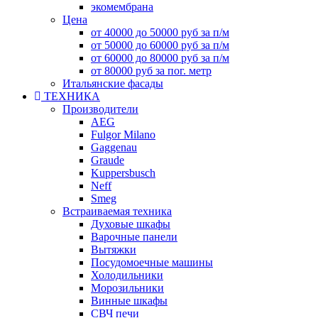
экомембрана
Цена
от 40000 до 50000 руб за п/м
от 50000 до 60000 руб за п/м
от 60000 до 80000 руб за п/м
от 80000 руб за пог. метр
Итальянские фасады
ТЕХНИКА
Производители
AEG
Fulgor Milano
Gaggenau
Graude
Kuppersbusch
Neff
Smeg
Встраиваемая техника
Духовые шкафы
Варочные панели
Вытяжки
Посудомоечные машины
Холодильники
Морозильники
Винные шкафы
СВЧ печи