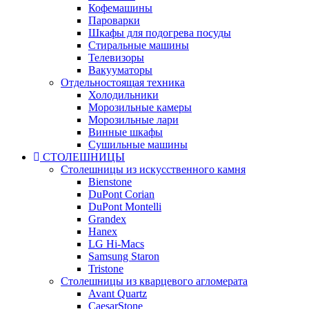
Кофемашины
Пароварки
Шкафы для подогрева посуды
Стиральные машины
Телевизоры
Вакууматоры
Отдельностоящая техника
Холодильники
Морозильные камеры
Морозильные лари
Винные шкафы
Сушильные машины
СТОЛЕШНИЦЫ
Столешницы из искусственного камня
Bienstone
DuPont Corian
DuPont Montelli
Grandex
Hanex
LG Hi-Macs
Samsung Staron
Tristone
Столешницы из кварцевого агломерата
Avant Quartz
CaesarStone