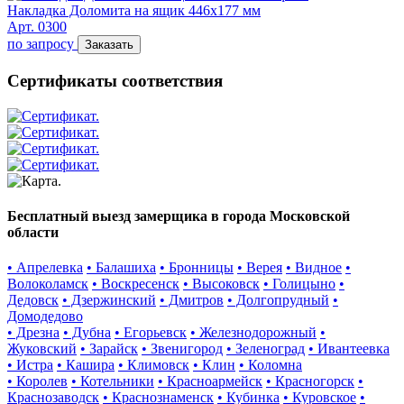
Накладка Доломита на ящик 446х177 мм
Арт. 0300
по запросу
Заказать
Сертификаты соответствия
Бесплатный выезд замерщика в города Московской
области
• Апрелевка
• Балашиха
• Бронницы
• Верея
• Видное
•
Волоколамск
• Воскресенск
• Высоковск
• Голицыно
•
Дедовск
• Дзержинский
• Дмитров
• Долгопрудный
•
Домодедово
• Дрезна
• Дубна
• Егорьевск
• Железнодорожный
•
Жуковский
• Зарайск
• Звенигород
• Зеленоград
• Ивантеевка
• Истра
• Кашира
• Климовск
• Клин
• Коломна
• Королев
• Котельники
• Красноармейск
• Красногорск
•
Краснозаводск
• Краснознаменск
• Кубинка
• Куровское
•