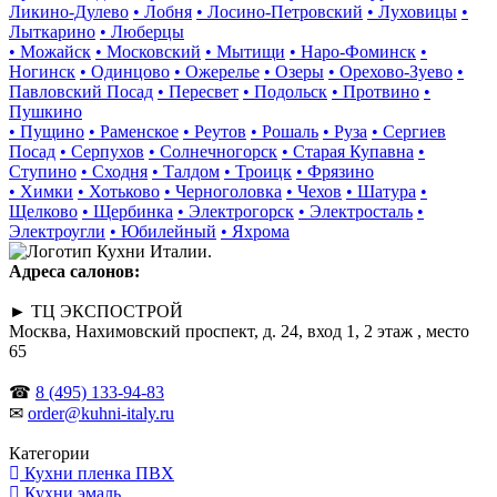
Ликино-Дулево
• Лобня
• Лосино-Петровский
• Луховицы
•
Лыткарино
• Люберцы
• Можайск
• Московский
• Мытищи
• Наро-Фоминск
•
Ногинск
• Одинцово
• Ожерелье
• Озеры
• Орехово-Зуево
•
Павловский Посад
• Пересвет
• Подольск
• Протвино
•
Пушкино
• Пущино
• Раменское
• Реутов
• Рошаль
• Руза
• Сергиев
Посад
• Серпухов
• Солнечногорск
• Старая Купавна
•
Ступино
• Сходня
• Талдом
• Троицк
• Фрязино
• Химки
• Хотьково
• Черноголовка
• Чехов
• Шатура
•
Щелково
• Щербинка
• Электрогорск
• Электросталь
•
Электроугли
• Юбилейный
• Яхрома
Адреса салонов:
► ТЦ ЭКСПОСТРОЙ
Москва, Нахимовский проспект, д. 24, вход 1, 2 этаж , место
65
☎
8 (495) 133-94-83
✉
order@kuhni-italy.ru
Категории
Кухни пленка ПВХ
Кухни эмаль