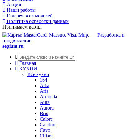
Акции
Наши работы
Галерея всех моделей
Политика обработки данных
Принимаем карты
Разработка и
продвижение
sepium.ru
Главная
КУХНИ
Все кухни
164
Alba
Aria
Armonia
Aura
Aurora
Brio
Calore
Candore
Cavo
Chiara