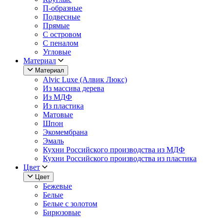
П-образные
Подвесные
Прямые
С островом
С пеналом
Угловые
Материал
Материал
Alvic Luxe (Алвик Люкс)
Из массива дерева
Из МДФ
Из пластика
Матовые
Шпон
Экомембрана
Эмаль
Кухни Российского производства из МДФ
Кухни Российского производства из пластика
Цвет
Цвет
Бежевые
Белые
Белые с золотом
Бирюзовые