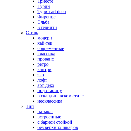
Триесте
Турин
Турин art deco
Фиренце
Эльба
Этернити
Стиль
модерн
хай-тек
современные
классика
прованс
ретро
кантри
эко
лофт
арт-деко
под старину
в скандинавском стиле
неоклассика
Тип
на заказ
встроенные
с барной стойкой
без верхних шкафов