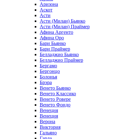
Аризона
Аскот
Асти
Асти (Милан) Бьянко
Асти (Милан) Праймер
Афина Аргенто
Афина Оро
Бари Бьянко
Бари Праймер
Белладжио Бьянко
Белладжио Праймер
Бергамо
Бергонцо
Болонья
Брэра
Венето Бьянко
Венето Классико
Венето Ровере
Венето Фондо
Венеция
Венеция
Верона
Виктория
Гальяно
Гарда