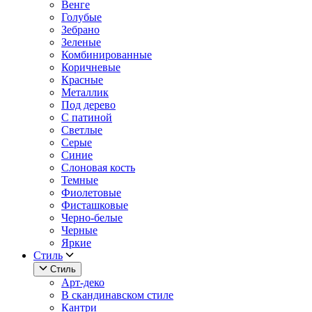
Венге
Голубые
Зебрано
Зеленые
Комбинированные
Коричневые
Красные
Металлик
Под дерево
С патиной
Светлые
Серые
Синие
Слоновая кость
Темные
Фиолетовые
Фисташковые
Черно-белые
Черные
Яркие
Стиль
Стиль
Арт-деко
В скандинавском стиле
Кантри