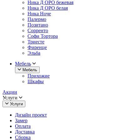
Ника Д ОРО бежевая
Ника Д ОРО белая
Ника Ноче
Палермо
Позитано
Сорренто
Софи Тортора
Триесте
Фиренце
Эльба
Мебель
Мебель
Прихожие
Шкафы
Акции
Услуги
Услуги
Дизайн проект
Замер
Оплата
Доставка
Сборка