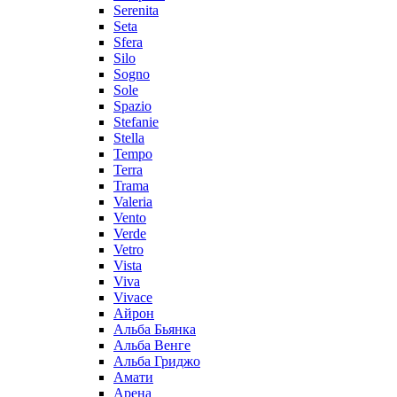
Serenita
Seta
Sfera
Silo
Sogno
Sole
Spazio
Stefanie
Stella
Tempo
Terra
Trama
Valeria
Vento
Verde
Vetro
Vista
Viva
Vivace
Айрон
Альба Бьянка
Альба Венге
Альба Гриджо
Амати
Арена