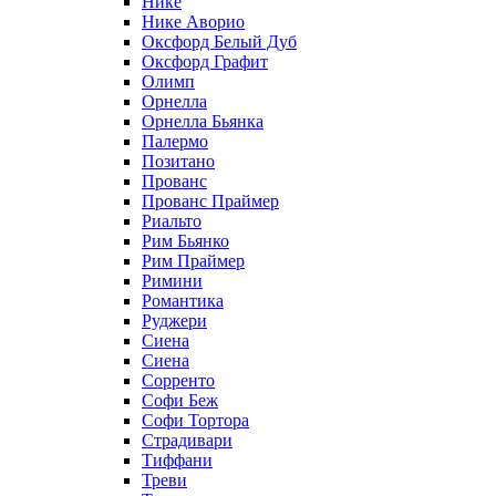
Нике
Нике Аворио
Оксфорд Белый Дуб
Оксфорд Графит
Олимп
Орнелла
Орнелла Бьянка
Палермо
Позитано
Прованс
Прованс Праймер
Риальто
Рим Бьянко
Рим Праймер
Римини
Романтика
Руджери
Сиена
Сиена
Сорренто
Софи Беж
Софи Тортора
Страдивари
Тиффани
Треви