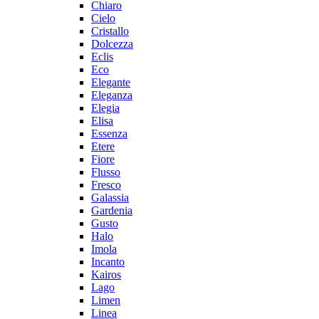
Chiaro
Cielo
Cristallo
Dolcezza
Eclis
Eco
Elegante
Eleganza
Elegia
Elisa
Essenza
Etere
Fiore
Flusso
Fresco
Galassia
Gardenia
Gusto
Halo
Imola
Incanto
Kairos
Lago
Limen
Linea