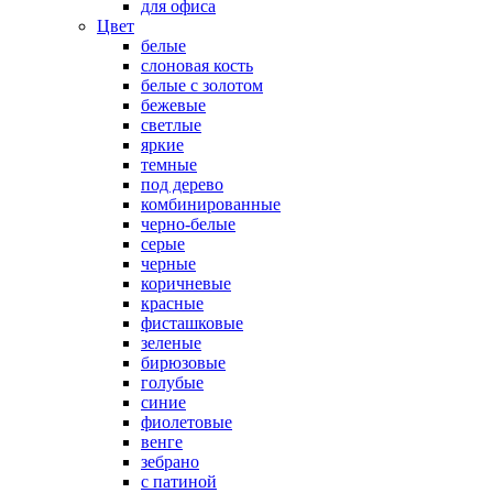
для офиса
Цвет
белые
слоновая кость
белые с золотом
бежевые
светлые
яркие
темные
под дерево
комбинированные
черно-белые
серые
черные
коричневые
красные
фисташковые
зеленые
бирюзовые
голубые
синие
фиолетовые
венге
зебрано
с патиной