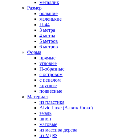
металлик
Размер
большие
маленькие
П-44
3 метра
4 метра
5 метров
6 метров
Форма
прямые
угловые
П-образные
с островом
с пеналом
круглые
подвесные
Материал
из пластика
Alvic Luxe (Алвик Люкс)
эмаль
шпон
матовые
из массива дерева
из МДФ