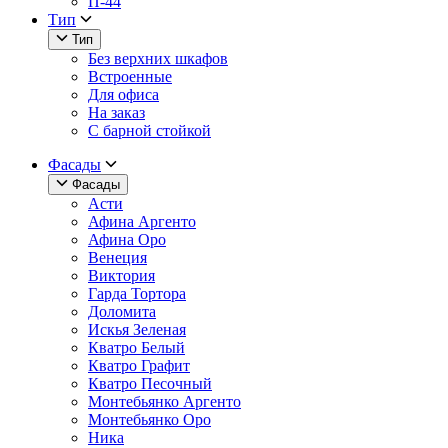
П-44
Тип
Тип
Без верхних шкафов
Встроенные
Для офиса
На заказ
С барной стойкой
Фасады
Фасады
Асти
Афина Аргенто
Афина Оро
Венеция
Виктория
Гарда Тортора
Доломита
Искья Зеленая
Кватро Белый
Кватро Графит
Кватро Песочный
Монтебьянко Аргенто
Монтебьянко Оро
Ника