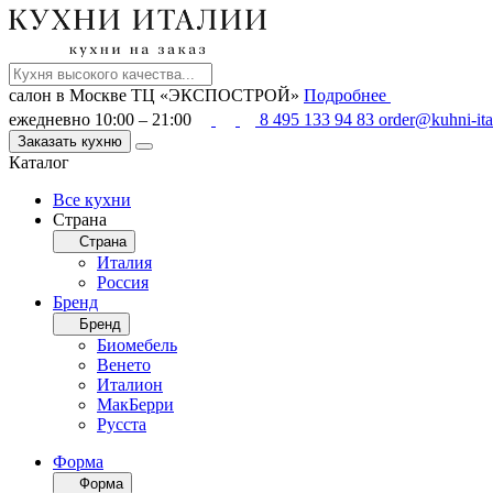
салон в Москве
ТЦ «ЭКСПОСТРОЙ»
Подробнее
ежедневно 10:00 – 21:00
8 495 133 94 83
order@kuhni-ita
Заказать кухню
Каталог
Все кухни
Страна
Страна
Италия
Россия
Бренд
Бренд
Биомебель
Венето
Италион
МакБерри
Русста
Форма
Форма