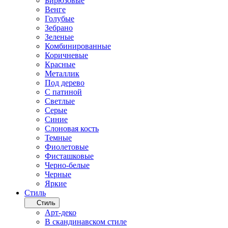
Бирюзовые
Венге
Голубые
Зебрано
Зеленые
Комбинированные
Коричневые
Красные
Металлик
Под дерево
С патиной
Светлые
Серые
Синие
Слоновая кость
Темные
Фиолетовые
Фисташковые
Черно-белые
Черные
Яркие
Стиль
Стиль
Арт-деко
В скандинавском стиле