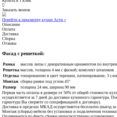
Купить в 1 клик
Заказать звонок
Перейти к просмотру кухни Асти »
Описание
Оплата
Доставка
Сборка
Отзывы
Фасад с решеткой:
Рамка
массив липы с декоративным орнаментом по внутре
Решетка
массив, толщина 4 мм с фаской; комплект штапиков
Отделка
тонированние в цвет черешни, патинирование, 3 слоя
Монтаж
сборка рамки под углом 45°
Размер
толщина 24 мм, ширина 90 мм
Первая часть оплаты в размере от 50% от общей стоимости кух
осущесвтляется за 7 дней до доставки кухонного гарнитура. 
гарнитура Вы сверяете со спецификацией к договору).
Доставка в пределах МКАД осуществяется бесплатно (выезд за 
Монтаж (сборка) мебели без установки и подключения техники 
Оплачивается по факту сборки непосредственно установщику.