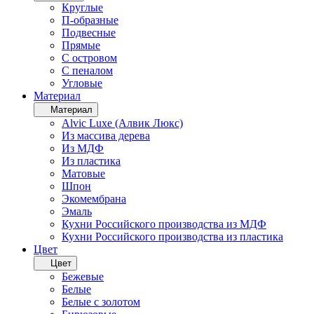
Круглые
П-образные
Подвесные
Прямые
С островом
С пеналом
Угловые
Материал
Материал
Alvic Luxe (Алвик Люкс)
Из массива дерева
Из МДФ
Из пластика
Матовые
Шпон
Экомембрана
Эмаль
Кухни Российского производства из МДФ
Кухни Российского производства из пластика
Цвет
Цвет
Бежевые
Белые
Белые с золотом