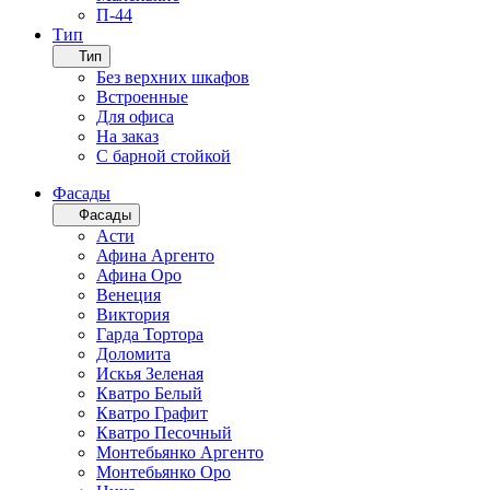
П-44
Тип
Тип
Без верхних шкафов
Встроенные
Для офиса
На заказ
С барной стойкой
Фасады
Фасады
Асти
Афина Аргенто
Афина Оро
Венеция
Виктория
Гарда Тортора
Доломита
Искья Зеленая
Кватро Белый
Кватро Графит
Кватро Песочный
Монтебьянко Аргенто
Монтебьянко Оро