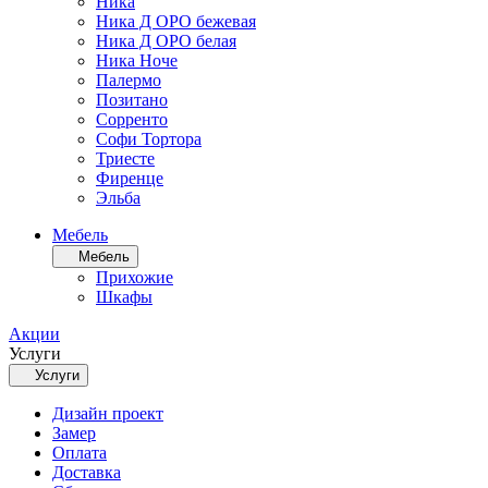
Ника
Ника Д ОРО бежевая
Ника Д ОРО белая
Ника Ноче
Палермо
Позитано
Сорренто
Софи Тортора
Триесте
Фиренце
Эльба
Мебель
Мебель
Прихожие
Шкафы
Акции
Услуги
Услуги
Дизайн проект
Замер
Оплата
Доставка