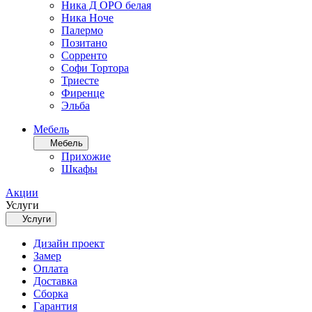
Ника Д ОРО белая
Ника Ноче
Палермо
Позитано
Сорренто
Софи Тортора
Триесте
Фиренце
Эльба
Мебель
Мебель
Прихожие
Шкафы
Акции
Услуги
Услуги
Дизайн проект
Замер
Оплата
Доставка
Сборка
Гарантия