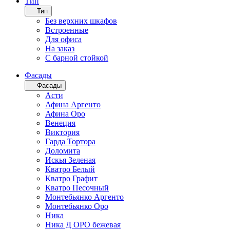
Тип
Тип
Без верхних шкафов
Встроенные
Для офиса
На заказ
С барной стойкой
Фасады
Фасады
Асти
Афина Аргенто
Афина Оро
Венеция
Виктория
Гарда Тортора
Доломита
Искья Зеленая
Кватро Белый
Кватро Графит
Кватро Песочный
Монтебьянко Аргенто
Монтебьянко Оро
Ника
Ника Д ОРО бежевая