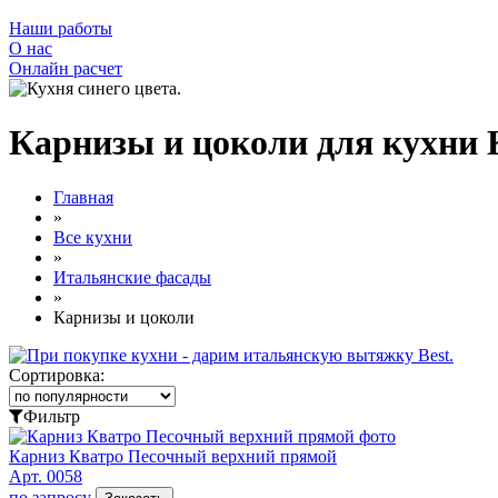
Наши работы
О нас
Онлайн расчет
Карнизы и цоколи для кухни
Главная
»
Все кухни
»
Итальянские фасады
»
Карнизы и цоколи
Сортировка:
Фильтр
Карниз Кватро Песочный верхний прямой
Арт. 0058
по запросу