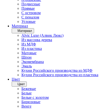
Подвесные
Прямые
С островом
С пеналом
Угловые
Материал
Материал
Alvic Luxe (Алвик Люкс)
Из массива дерева
Из МДФ
Из пластика
Матовые
Шпон
Экомембрана
Эмаль
Кухни Российского производства из МДФ
Кухни Российского производства из пластика
Цвет
Цвет
Бежевые
Белые
Белые с золотом
Бирюзовые
Венге