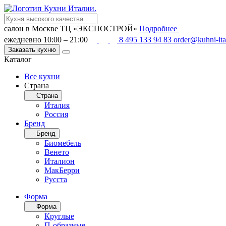
салон в Москве
ТЦ «ЭКСПОСТРОЙ»
Подробнее
ежедневно 10:00 – 21:00
8 495 133 94 83
order@kuhni-ita
Заказать кухню
Каталог
Все кухни
Страна
Страна
Италия
Россия
Бренд
Бренд
Биомебель
Венето
Италион
МакБерри
Русста
Форма
Форма
Круглые
П-образные