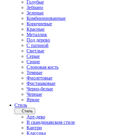
Голубые
Зебрано
Зеленые
Комбинированные
Коричневые
Красные
Металлик
Под дерево
С патиной
Светлые
Серые
Синие
Слоновая кость
Темные
Фиолетовые
Фисташковые
Черно-белые
Черные
Яркие
Стиль
Стиль
Арт-деко
В скандинавском стиле
Кантри
Классика