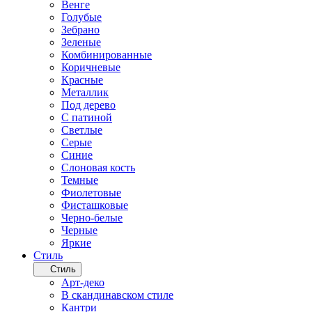
Венге
Голубые
Зебрано
Зеленые
Комбинированные
Коричневые
Красные
Металлик
Под дерево
С патиной
Светлые
Серые
Синие
Слоновая кость
Темные
Фиолетовые
Фисташковые
Черно-белые
Черные
Яркие
Стиль
Стиль
Арт-деко
В скандинавском стиле
Кантри