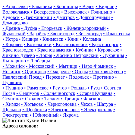
• Апрелевка
• Балашиха
• Бронницы
• Верея
• Видное
•
Волоколамск
• Воскресенск
• Высоковск
• Голицыно
•
Дедовск
• Дзержинский
• Дмитров
• Долгопрудный
•
Домодедово
• Дрезна
• Дубна
• Егорьевск
• Железнодорожный
•
Жуковский
• Зарайск
• Звенигород
• Зеленоград
• Ивантеевка
• Истра
• Кашира
• Климовск
• Клин
• Коломна
• Королев
• Котельники
• Красноармейск
• Красногорск
•
Краснозаводск
• Краснознаменск
• Кубинка
• Куровское
•
Ликино-Дулево
• Лобня
• Лосино-Петровский
• Луховицы
•
Лыткарино
• Люберцы
• Можайск
• Московский
• Мытищи
• Наро-Фоминск
•
Ногинск
• Одинцово
• Ожерелье
• Озеры
• Орехово-Зуево
•
Павловский Посад
• Пересвет
• Подольск
• Протвино
•
Пушкино
• Пущино
• Раменское
• Реутов
• Рошаль
• Руза
• Сергиев
Посад
• Серпухов
• Солнечногорск
• Старая Купавна
•
Ступино
• Сходня
• Талдом
• Троицк
• Фрязино
• Химки
• Хотьково
• Черноголовка
• Чехов
• Шатура
•
Щелково
• Щербинка
• Электрогорск
• Электросталь
•
Электроугли
• Юбилейный
• Яхрома
Адреса салонов: