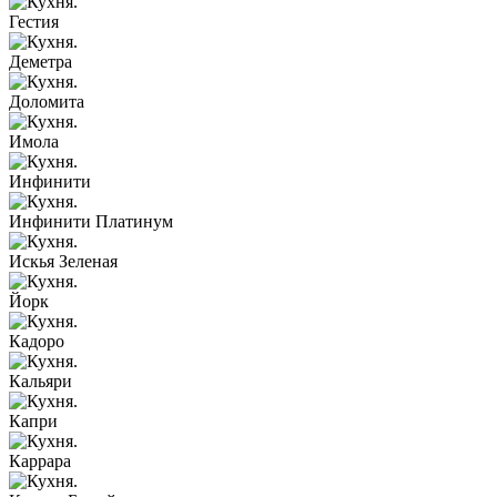
Гестия
Деметра
Доломита
Имола
Инфинити
Инфинити Платинум
Искья Зеленая
Йорк
Кадоро
Кальяри
Капри
Каррара