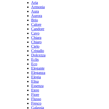
Aria
Armonia
Aura
Aurora
Brio
Calore
Candore
Cavo
Chiara
Chiaro
Cielo
Cristallo
Dolcezza
Eclis
Eco
Elegante
Eleganza
Elegia
Elisa
Essenza
Etere
Fiore
Flusso
Fresco
Galassia