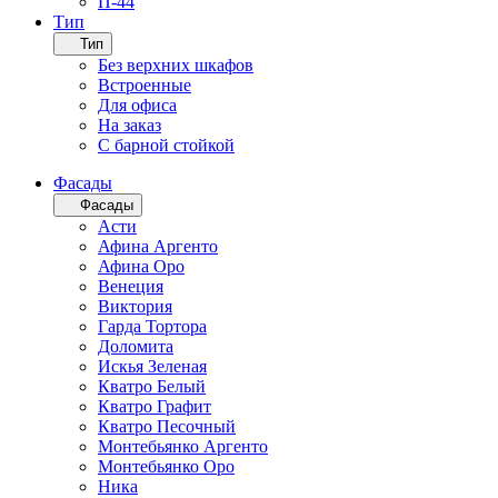
П-44
Тип
Тип
Без верхних шкафов
Встроенные
Для офиса
На заказ
С барной стойкой
Фасады
Фасады
Асти
Афина Аргенто
Афина Оро
Венеция
Виктория
Гарда Тортора
Доломита
Искья Зеленая
Кватро Белый
Кватро Графит
Кватро Песочный
Монтебьянко Аргенто
Монтебьянко Оро
Ника