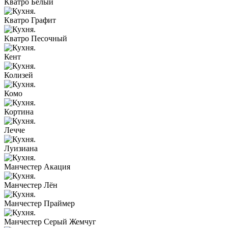
Кватро Белый
Кватро Графит
Кватро Песочный
Кент
Колизей
Комо
Кортина
Лечче
Луизиана
Манчестер Акация
Манчестер Лён
Манчестер Праймер
Манчестер Серый Жемчуг