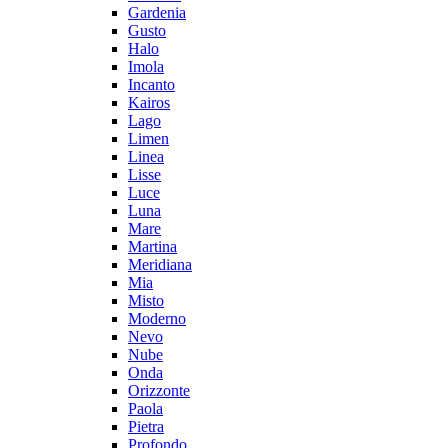
Gardenia
Gusto
Halo
Imola
Incanto
Kairos
Lago
Limen
Linea
Lisse
Luce
Luna
Mare
Martina
Meridiana
Mia
Misto
Moderno
Nevo
Nube
Onda
Orizzonte
Paola
Pietra
Profondo