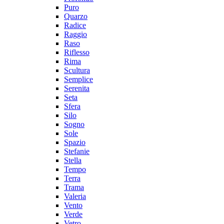
Puro
Quarzo
Radice
Raggio
Raso
Riflesso
Rima
Scultura
Semplice
Serenita
Seta
Sfera
Silo
Sogno
Sole
Spazio
Stefanie
Stella
Tempo
Terra
Trama
Valeria
Vento
Verde
Vetro