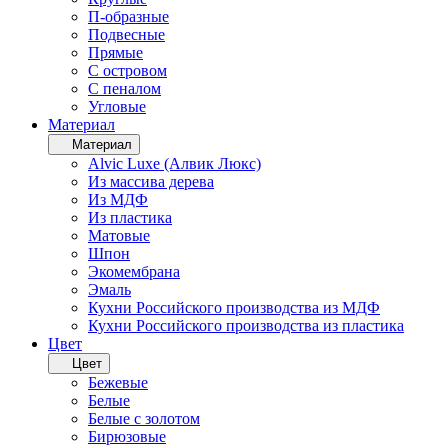
П-образные
Подвесные
Прямые
С островом
С пеналом
Угловые
Материал
Материал
Alvic Luxe (Алвик Люкс)
Из массива дерева
Из МДФ
Из пластика
Матовые
Шпон
Экомембрана
Эмаль
Кухни Российского производства из МДФ
Кухни Российского производства из пластика
Цвет
Цвет
Бежевые
Белые
Белые с золотом
Бирюзовые