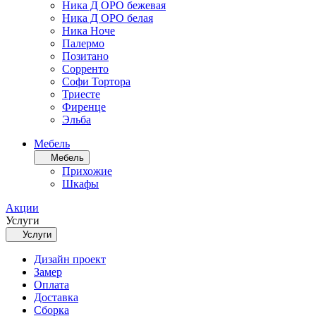
Ника Д ОРО бежевая
Ника Д ОРО белая
Ника Ноче
Палермо
Позитано
Сорренто
Софи Тортора
Триесте
Фиренце
Эльба
Мебель
Мебель
Прихожие
Шкафы
Акции
Услуги
Услуги
Дизайн проект
Замер
Оплата
Доставка
Сборка