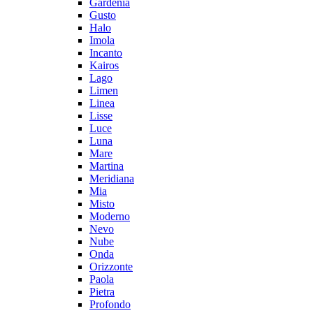
Gardenia
Gusto
Halo
Imola
Incanto
Kairos
Lago
Limen
Linea
Lisse
Luce
Luna
Mare
Martina
Meridiana
Mia
Misto
Moderno
Nevo
Nube
Onda
Orizzonte
Paola
Pietra
Profondo