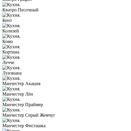
Кватро Песочный
Кент
Колизей
Комо
Кортина
Лечче
Луизиана
Манчестер Акация
Манчестер Лён
Манчестер Праймер
Манчестер Серый Жемчуг
Манчестер Фисташка