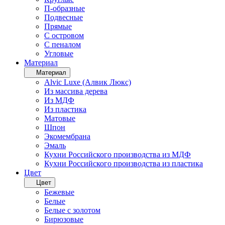
П-образные
Подвесные
Прямые
С островом
С пеналом
Угловые
Материал
Материал
Alvic Luxe (Алвик Люкс)
Из массива дерева
Из МДФ
Из пластика
Матовые
Шпон
Экомембрана
Эмаль
Кухни Российского производства из МДФ
Кухни Российского производства из пластика
Цвет
Цвет
Бежевые
Белые
Белые с золотом
Бирюзовые