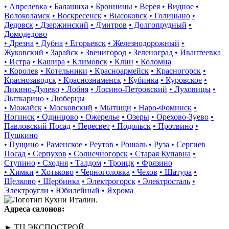
• Апрелевка
• Балашиха
• Бронницы
• Верея
• Видное
•
Волоколамск
• Воскресенск
• Высоковск
• Голицыно
•
Дедовск
• Дзержинский
• Дмитров
• Долгопрудный
•
Домодедово
• Дрезна
• Дубна
• Егорьевск
• Железнодорожный
•
Жуковский
• Зарайск
• Звенигород
• Зеленоград
• Ивантеевка
• Истра
• Кашира
• Климовск
• Клин
• Коломна
• Королев
• Котельники
• Красноармейск
• Красногорск
•
Краснозаводск
• Краснознаменск
• Кубинка
• Куровское
•
Ликино-Дулево
• Лобня
• Лосино-Петровский
• Луховицы
•
Лыткарино
• Люберцы
• Можайск
• Московский
• Мытищи
• Наро-Фоминск
•
Ногинск
• Одинцово
• Ожерелье
• Озеры
• Орехово-Зуево
•
Павловский Посад
• Пересвет
• Подольск
• Протвино
•
Пушкино
• Пущино
• Раменское
• Реутов
• Рошаль
• Руза
• Сергиев
Посад
• Серпухов
• Солнечногорск
• Старая Купавна
•
Ступино
• Сходня
• Талдом
• Троицк
• Фрязино
• Химки
• Хотьково
• Черноголовка
• Чехов
• Шатура
•
Щелково
• Щербинка
• Электрогорск
• Электросталь
•
Электроугли
• Юбилейный
• Яхрома
Адреса салонов:
► ТЦ ЭКСПОСТРОЙ