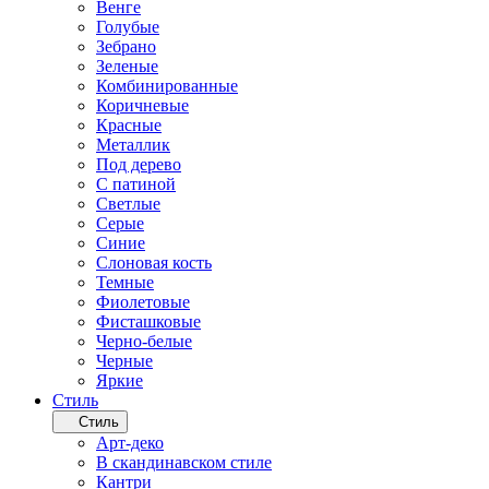
Венге
Голубые
Зебрано
Зеленые
Комбинированные
Коричневые
Красные
Металлик
Под дерево
С патиной
Светлые
Серые
Синие
Слоновая кость
Темные
Фиолетовые
Фисташковые
Черно-белые
Черные
Яркие
Стиль
Стиль
Арт-деко
В скандинавском стиле
Кантри