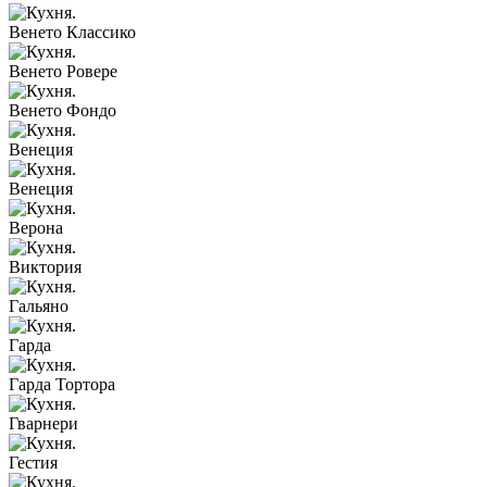
Венето Классико
Венето Ровере
Венето Фондо
Венеция
Венеция
Верона
Виктория
Гальяно
Гарда
Гарда Тортора
Гварнери
Гестия