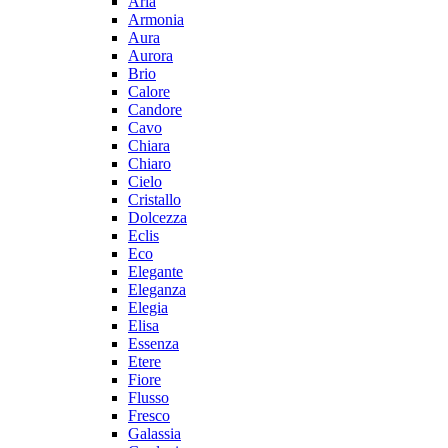
Aria
Armonia
Aura
Aurora
Brio
Calore
Candore
Cavo
Chiara
Chiaro
Cielo
Cristallo
Dolcezza
Eclis
Eco
Elegante
Eleganza
Elegia
Elisa
Essenza
Etere
Fiore
Flusso
Fresco
Galassia