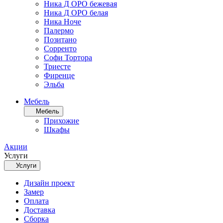
Ника Д ОРО бежевая
Ника Д ОРО белая
Ника Ноче
Палермо
Позитано
Сорренто
Софи Тортора
Триесте
Фиренце
Эльба
Мебель
Мебель
Прихожие
Шкафы
Акции
Услуги
Услуги
Дизайн проект
Замер
Оплата
Доставка
Сборка