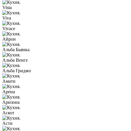
Vista
Viva
Vivace
Айрон
Альба Бьянка
Альба Венге
Альба Гриджо
Амати
Арена
Аризона
Аскот
Асти