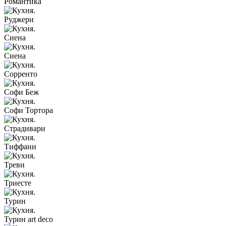
Романтика
Руджери
Сиена
Сиена
Сорренто
Софи Беж
Софи Тортора
Страдивари
Тиффани
Треви
Триесте
Турин
Турин art deco