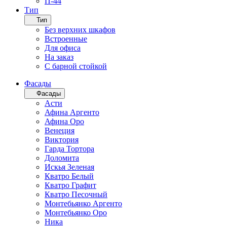
П-44
Тип
Тип
Без верхних шкафов
Встроенные
Для офиса
На заказ
С барной стойкой
Фасады
Фасады
Асти
Афина Аргенто
Афина Оро
Венеция
Виктория
Гарда Тортора
Доломита
Искья Зеленая
Кватро Белый
Кватро Графит
Кватро Песочный
Монтебьянко Аргенто
Монтебьянко Оро
Ника