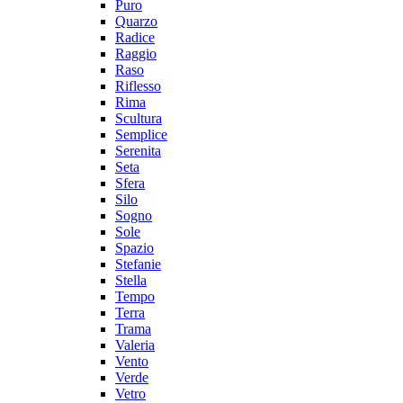
Puro
Quarzo
Radice
Raggio
Raso
Riflesso
Rima
Scultura
Semplice
Serenita
Seta
Sfera
Silo
Sogno
Sole
Spazio
Stefanie
Stella
Tempo
Terra
Trama
Valeria
Vento
Verde
Vetro