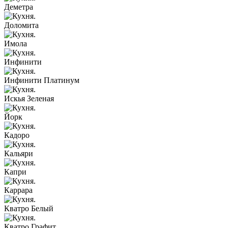
Деметра
Доломита
Имола
Инфинити
Инфинити Платинум
Искья Зеленая
Йорк
Кадоро
Кальяри
Капри
Каррара
Кватро Белый
Кватро Графит