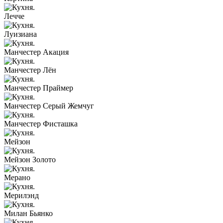
Лечче
Луизиана
Манчестер Акация
Манчестер Лён
Манчестер Праймер
Манчестер Серый Жемчуг
Манчестер Фисташка
Мейзон
Мейзон Золото
Мерано
Мерилэнд
Милан Бьянко