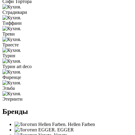
Софи Тортора
Страдивари
Тиффани
Треви
Триесте
Турин
Турин art deco
Фиренце
Эльба
Этернити
Бренды
Hellen Farben
EGGER