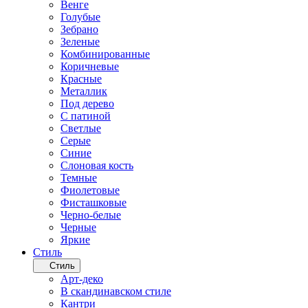
Венге
Голубые
Зебрано
Зеленые
Комбинированные
Коричневые
Красные
Металлик
Под дерево
С патиной
Светлые
Серые
Синие
Слоновая кость
Темные
Фиолетовые
Фисташковые
Черно-белые
Черные
Яркие
Стиль
Стиль
Арт-деко
В скандинавском стиле
Кантри