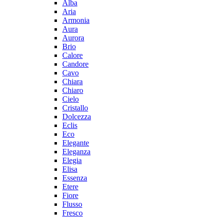
Alba
Aria
Armonia
Aura
Aurora
Brio
Calore
Candore
Cavo
Chiara
Chiaro
Cielo
Cristallo
Dolcezza
Eclis
Eco
Elegante
Eleganza
Elegia
Elisa
Essenza
Etere
Fiore
Flusso
Fresco