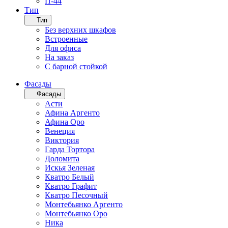
П-44
Тип
Тип
Без верхних шкафов
Встроенные
Для офиса
На заказ
С барной стойкой
Фасады
Фасады
Асти
Афина Аргенто
Афина Оро
Венеция
Виктория
Гарда Тортора
Доломита
Искья Зеленая
Кватро Белый
Кватро Графит
Кватро Песочный
Монтебьянко Аргенто
Монтебьянко Оро
Ника