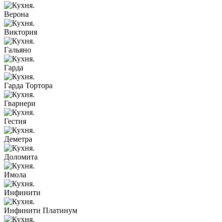
Верона
Виктория
Гальяно
Гарда
Гарда Тортора
Гварнери
Гестия
Деметра
Доломита
Имола
Инфинити
Инфинити Платинум