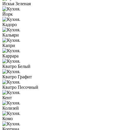
Искья Зеленая
Йорк
Кадоро
Кальяри
Капри
Каррара
Кватро Белый
Кватро Графит
Кватро Песочный
Кент
Колизей
Комо
Кортина