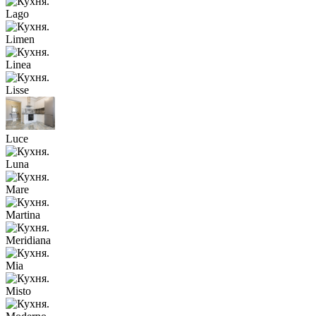
Lago
Limen
Linea
Lisse
Luce
Luna
Mare
Martina
Meridiana
Mia
Misto