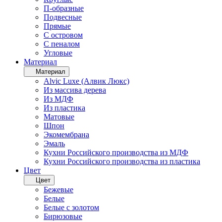
П-образные
Подвесные
Прямые
С островом
С пеналом
Угловые
Материал
Материал
Alvic Luxe (Алвик Люкс)
Из массива дерева
Из МДФ
Из пластика
Матовые
Шпон
Экомембрана
Эмаль
Кухни Российского производства из МДФ
Кухни Российского производства из пластика
Цвет
Цвет
Бежевые
Белые
Белые с золотом
Бирюзовые