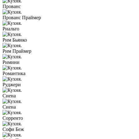
Прованс
Прованс Праймер
Риальто
Рим Бьянко
Рим Праймер
Римини
Романтика
Руджери
Сиена
Сиена
Сорренто
Софи Беж