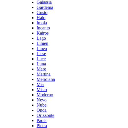
Galassia
Gardenia
Gusto
Halo
Imola
Incanto
Kairos
Lago
Limen
Linea
Lisse
Luce
Luna
Mare
Martina
Meridiana
Mia
Misto
Moderno
Nevo
Nube
Onda
Orizzonte
Paola
Pietra