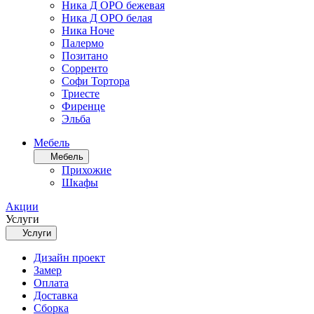
Ника Д ОРО бежевая
Ника Д ОРО белая
Ника Ноче
Палермо
Позитано
Сорренто
Софи Тортора
Триесте
Фиренце
Эльба
Мебель
Мебель
Прихожие
Шкафы
Акции
Услуги
Услуги
Дизайн проект
Замер
Оплата
Доставка
Сборка