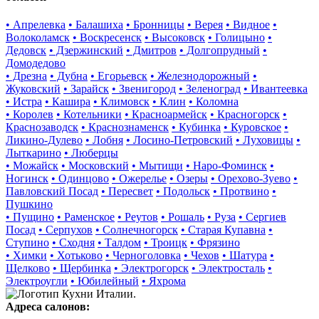
• Апрелевка
• Балашиха
• Бронницы
• Верея
• Видное
•
Волоколамск
• Воскресенск
• Высоковск
• Голицыно
•
Дедовск
• Дзержинский
• Дмитров
• Долгопрудный
•
Домодедово
• Дрезна
• Дубна
• Егорьевск
• Железнодорожный
•
Жуковский
• Зарайск
• Звенигород
• Зеленоград
• Ивантеевка
• Истра
• Кашира
• Климовск
• Клин
• Коломна
• Королев
• Котельники
• Красноармейск
• Красногорск
•
Краснозаводск
• Краснознаменск
• Кубинка
• Куровское
•
Ликино-Дулево
• Лобня
• Лосино-Петровский
• Луховицы
•
Лыткарино
• Люберцы
• Можайск
• Московский
• Мытищи
• Наро-Фоминск
•
Ногинск
• Одинцово
• Ожерелье
• Озеры
• Орехово-Зуево
•
Павловский Посад
• Пересвет
• Подольск
• Протвино
•
Пушкино
• Пущино
• Раменское
• Реутов
• Рошаль
• Руза
• Сергиев
Посад
• Серпухов
• Солнечногорск
• Старая Купавна
•
Ступино
• Сходня
• Талдом
• Троицк
• Фрязино
• Химки
• Хотьково
• Черноголовка
• Чехов
• Шатура
•
Щелково
• Щербинка
• Электрогорск
• Электросталь
•
Электроугли
• Юбилейный
• Яхрома
Адреса салонов: