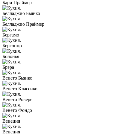
Бари Праймер
Белладжио Бьянко
Белладжио Праймер
Бергамо
Бергонцо
Болонья
Брэра
Венето Бьянко
Венето Классико
Венето Ровере
Венето Фондо
Венеция
Венеция