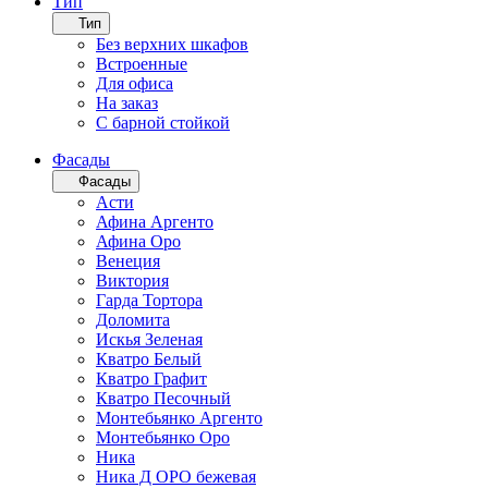
Тип
Тип
Без верхних шкафов
Встроенные
Для офиса
На заказ
С барной стойкой
Фасады
Фасады
Асти
Афина Аргенто
Афина Оро
Венеция
Виктория
Гарда Тортора
Доломита
Искья Зеленая
Кватро Белый
Кватро Графит
Кватро Песочный
Монтебьянко Аргенто
Монтебьянко Оро
Ника
Ника Д ОРО бежевая