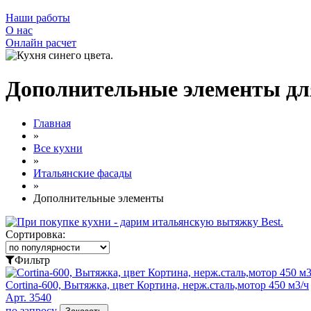
Наши работы
О нас
Онлайн расчет
Дополнительные элементы дл
Главная
»
Все кухни
»
Итальянские фасады
»
Дополнительные элементы
Сортировка:
Фильтр
Cortina-600, Вытяжка, цвет Кортина, нерж.сталь,мотор 450 м3/ч
Арт. 3540
по запросу