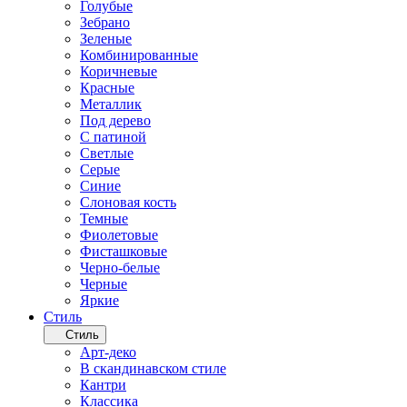
Голубые
Зебрано
Зеленые
Комбинированные
Коричневые
Красные
Металлик
Под дерево
С патиной
Светлые
Серые
Синие
Слоновая кость
Темные
Фиолетовые
Фисташковые
Черно-белые
Черные
Яркие
Стиль
Стиль
Арт-деко
В скандинавском стиле
Кантри
Классика