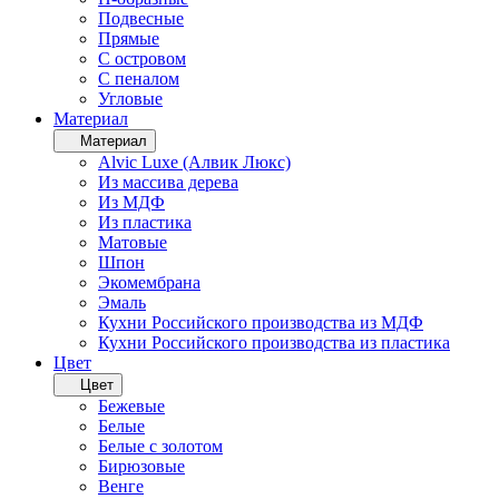
Подвесные
Прямые
С островом
С пеналом
Угловые
Материал
Материал
Alvic Luxe (Алвик Люкс)
Из массива дерева
Из МДФ
Из пластика
Матовые
Шпон
Экомембрана
Эмаль
Кухни Российского производства из МДФ
Кухни Российского производства из пластика
Цвет
Цвет
Бежевые
Белые
Белые с золотом
Бирюзовые
Венге