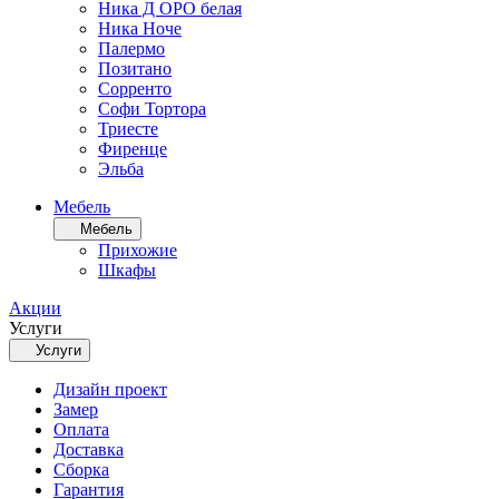
Ника Д ОРО белая
Ника Ноче
Палермо
Позитано
Сорренто
Софи Тортора
Триесте
Фиренце
Эльба
Мебель
Мебель
Прихожие
Шкафы
Акции
Услуги
Услуги
Дизайн проект
Замер
Оплата
Доставка
Сборка
Гарантия