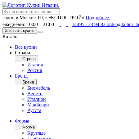
салон в Москве
ТЦ «ЭКСПОСТРОЙ»
Подробнее
ежедневно 10:00 – 21:00
8 495 133 94 83
order@kuhni-ita
Заказать кухню
Каталог
Все кухни
Страна
Страна
Италия
Россия
Бренд
Бренд
Биомебель
Венето
Италион
МакБерри
Русста
Форма
Форма
Круглые
П-образные