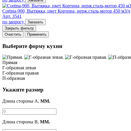
Заказать
Cortina-900, Вытяжка, цвет Кортина, нерж.сталь,мотор 450 м3/ч
Арт. 3541
по запросу
Заказать
Закрыть фильтр
Очистить
Применить
Выберите форму кухни
Прямая
Г-образная левая
Г-образная правая
П-образная
Укажите размер
Длина стороны A,
ММ.
Длина стороны B,
ММ.