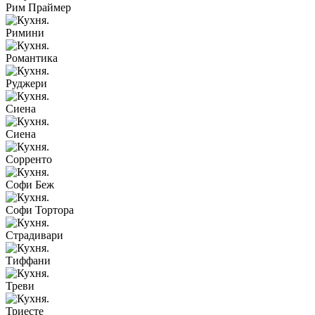
Рим Праймер
Римини
Романтика
Руджери
Сиена
Сиена
Сорренто
Софи Беж
Софи Тортора
Страдивари
Тиффани
Треви
Триесте