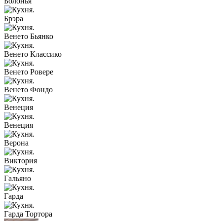
Болонья
Брэра
Венето Бьянко
Венето Классико
Венето Ровере
Венето Фондо
Венеция
Венеция
Верона
Виктория
Гальяно
Гарда
Гарда Тортора