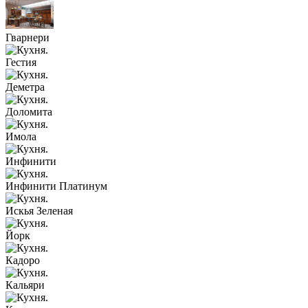
Гварнери
Гестия
Деметра
Доломита
Имола
Инфинити
Инфинити Платинум
Искья Зеленая
Йорк
Кадоро
Кальяри