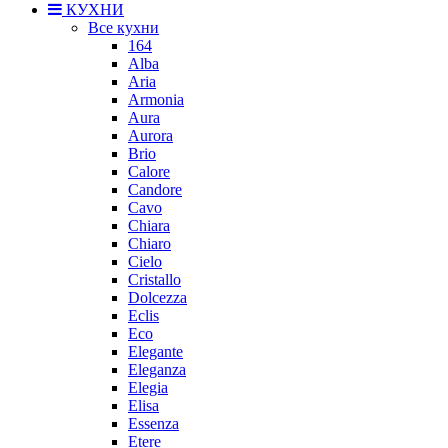
КУХНИ
Все кухни
164
Alba
Aria
Armonia
Aura
Aurora
Brio
Calore
Candore
Cavo
Chiara
Chiaro
Cielo
Cristallo
Dolcezza
Eclis
Eco
Elegante
Eleganza
Elegia
Elisa
Essenza
Etere