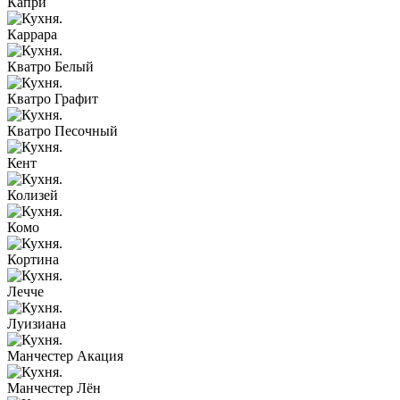
Капри
Каррара
Кватро Белый
Кватро Графит
Кватро Песочный
Кент
Колизей
Комо
Кортина
Лечче
Луизиана
Манчестер Акация
Манчестер Лён