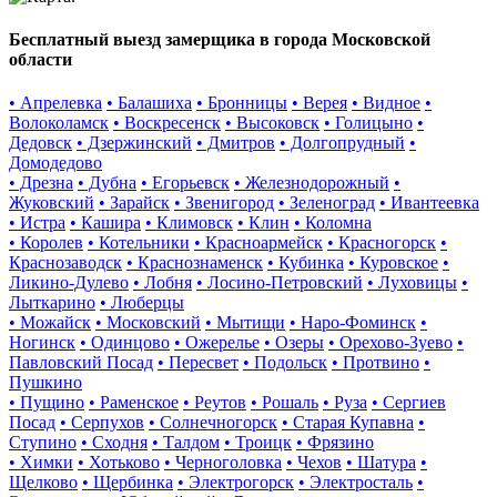
Бесплатный выезд замерщика в города Московской
области
• Апрелевка
• Балашиха
• Бронницы
• Верея
• Видное
•
Волоколамск
• Воскресенск
• Высоковск
• Голицыно
•
Дедовск
• Дзержинский
• Дмитров
• Долгопрудный
•
Домодедово
• Дрезна
• Дубна
• Егорьевск
• Железнодорожный
•
Жуковский
• Зарайск
• Звенигород
• Зеленоград
• Ивантеевка
• Истра
• Кашира
• Климовск
• Клин
• Коломна
• Королев
• Котельники
• Красноармейск
• Красногорск
•
Краснозаводск
• Краснознаменск
• Кубинка
• Куровское
•
Ликино-Дулево
• Лобня
• Лосино-Петровский
• Луховицы
•
Лыткарино
• Люберцы
• Можайск
• Московский
• Мытищи
• Наро-Фоминск
•
Ногинск
• Одинцово
• Ожерелье
• Озеры
• Орехово-Зуево
•
Павловский Посад
• Пересвет
• Подольск
• Протвино
•
Пушкино
• Пущино
• Раменское
• Реутов
• Рошаль
• Руза
• Сергиев
Посад
• Серпухов
• Солнечногорск
• Старая Купавна
•
Ступино
• Сходня
• Талдом
• Троицк
• Фрязино
• Химки
• Хотьково
• Черноголовка
• Чехов
• Шатура
•
Щелково
• Щербинка
• Электрогорск
• Электросталь
•