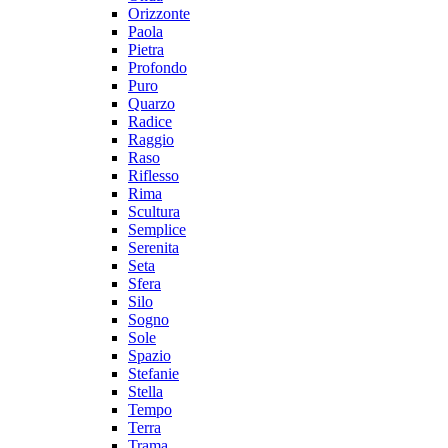
Orizzonte
Paola
Pietra
Profondo
Puro
Quarzo
Radice
Raggio
Raso
Riflesso
Rima
Scultura
Semplice
Serenita
Seta
Sfera
Silo
Sogno
Sole
Spazio
Stefanie
Stella
Tempo
Terra
Trama