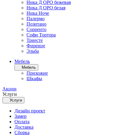
Ника Д ОРО бежевая
Ника Д ОРО белая
Ника Ноче
Палермо
Позитано
Сорренто
Софи Тортора
Триесте
Фиренце
Эльба
Мебель
Мебель
Прихожие
Шкафы
Акции
Услуги
Услуги
Дизайн проект
Замер
Оплата
Доставка
Сборка