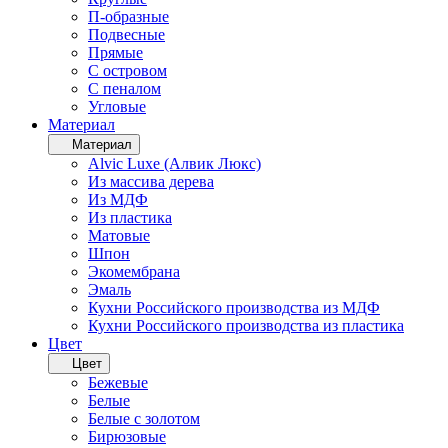
П-образные
Подвесные
Прямые
С островом
С пеналом
Угловые
Материал
Материал
Alvic Luxe (Алвик Люкс)
Из массива дерева
Из МДФ
Из пластика
Матовые
Шпон
Экомембрана
Эмаль
Кухни Российского производства из МДФ
Кухни Российского производства из пластика
Цвет
Цвет
Бежевые
Белые
Белые с золотом
Бирюзовые