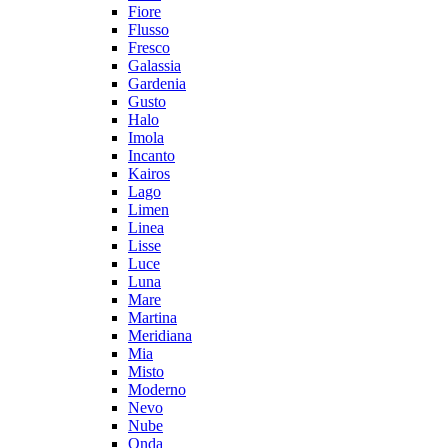
Fiore
Flusso
Fresco
Galassia
Gardenia
Gusto
Halo
Imola
Incanto
Kairos
Lago
Limen
Linea
Lisse
Luce
Luna
Mare
Martina
Meridiana
Mia
Misto
Moderno
Nevo
Nube
Onda