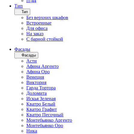
П-44
Тип
Тип
Без верхних шкафов
Встроенные
Для офиса
На заказ
С барной стойкой
Фасады
Фасады
Асти
Афина Аргенто
Афина Оро
Венеция
Виктория
Гарда Тортора
Доломита
Искья Зеленая
Кватро Белый
Кватро Графит
Кватро Песочный
Монтебьянко Аргенто
Монтебьянко Оро
Ника