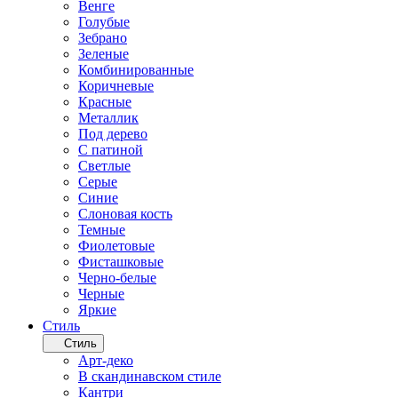
Венге
Голубые
Зебрано
Зеленые
Комбинированные
Коричневые
Красные
Металлик
Под дерево
С патиной
Светлые
Серые
Синие
Слоновая кость
Темные
Фиолетовые
Фисташковые
Черно-белые
Черные
Яркие
Стиль
Стиль
Арт-деко
В скандинавском стиле
Кантри