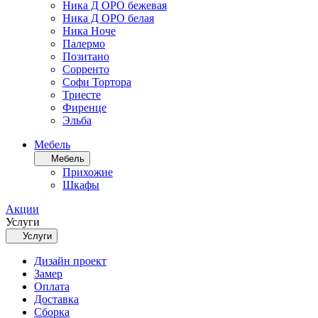
Ника Д ОРО бежевая
Ника Д ОРО белая
Ника Ноче
Палермо
Позитано
Сорренто
Софи Тортора
Триесте
Фиренце
Эльба
Мебель
Мебель
Прихожие
Шкафы
Акции
Услуги
Услуги
Дизайн проект
Замер
Оплата
Доставка
Сборка