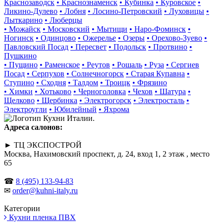
Краснозаводск
• Краснознаменск
• Кубинка
• Куровское
•
Ликино-Дулево
• Лобня
• Лосино-Петровский
• Луховицы
•
Лыткарино
• Люберцы
• Можайск
• Московский
• Мытищи
• Наро-Фоминск
•
Ногинск
• Одинцово
• Ожерелье
• Озеры
• Орехово-Зуево
•
Павловский Посад
• Пересвет
• Подольск
• Протвино
•
Пушкино
• Пущино
• Раменское
• Реутов
• Рошаль
• Руза
• Сергиев
Посад
• Серпухов
• Солнечногорск
• Старая Купавна
•
Ступино
• Сходня
• Талдом
• Троицк
• Фрязино
• Химки
• Хотьково
• Черноголовка
• Чехов
• Шатура
•
Щелково
• Щербинка
• Электрогорск
• Электросталь
•
Электроугли
• Юбилейный
• Яхрома
Адреса салонов:
► ТЦ ЭКСПОСТРОЙ
Москва, Нахимовский проспект, д. 24, вход 1, 2 этаж , место
65
☎
8 (495) 133-94-83
✉
order@kuhni-italy.ru
Категории
Кухни пленка ПВХ