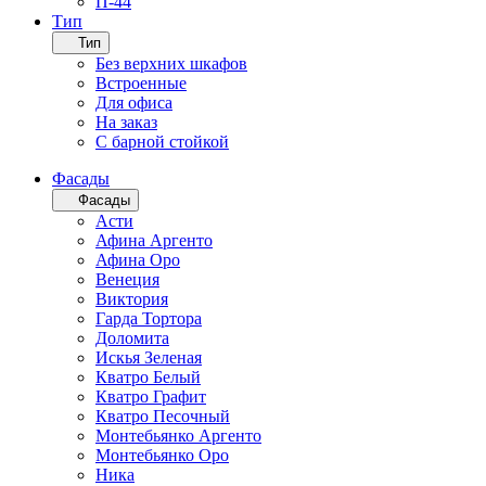
П-44
Тип
Тип
Без верхних шкафов
Встроенные
Для офиса
На заказ
С барной стойкой
Фасады
Фасады
Асти
Афина Аргенто
Афина Оро
Венеция
Виктория
Гарда Тортора
Доломита
Искья Зеленая
Кватро Белый
Кватро Графит
Кватро Песочный
Монтебьянко Аргенто
Монтебьянко Оро
Ника