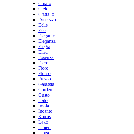
Chiaro
Cielo
Cristallo
Dolcezza
Eclis
Eco
Elegante
Eleganza
Elegia
Elisa
Essenza
Etere
Fiore
Flusso
Fresco
Galassia
Gardenia
Gusto
Halo
Imola
Incanto
Kairos
Lago
Limen
Linea