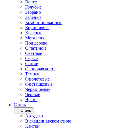
Венге
Голубые
Зебрано
Зеленые
Комбинированные
Коричневые
Красные
Металлик
Под дерево
С патиной
Светлые
Серые
Синие
Слоновая кость
Темные
Фиолетовые
Фисташковые
Черно-белые
Черные
Яркие
Стиль
Стиль
Арт-деко
В скандинавском стиле
Кантри