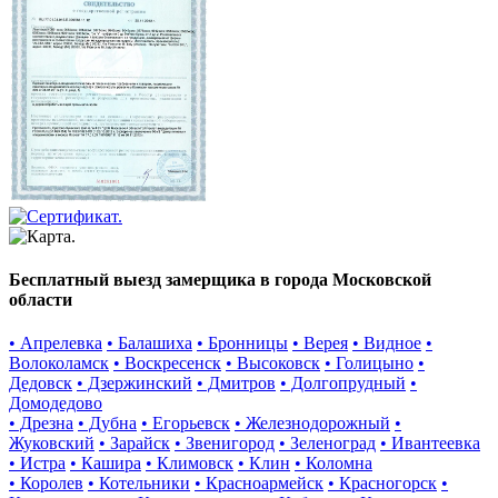
Бесплатный выезд замерщика в города Московской
области
• Апрелевка
• Балашиха
• Бронницы
• Верея
• Видное
•
Волоколамск
• Воскресенск
• Высоковск
• Голицыно
•
Дедовск
• Дзержинский
• Дмитров
• Долгопрудный
•
Домодедово
• Дрезна
• Дубна
• Егорьевск
• Железнодорожный
•
Жуковский
• Зарайск
• Звенигород
• Зеленоград
• Ивантеевка
• Истра
• Кашира
• Климовск
• Клин
• Коломна
• Королев
• Котельники
• Красноармейск
• Красногорск
•