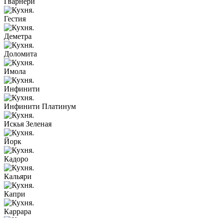
Гварнери
Гестия
Деметра
Доломита
Имола
Инфинити
Инфинити Платинум
Искья Зеленая
Йорк
Кадоро
Кальяри
Капри
Каррара