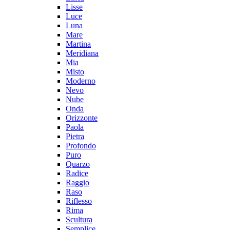
Lisse
Luce
Luna
Mare
Martina
Meridiana
Mia
Misto
Moderno
Nevo
Nube
Onda
Orizzonte
Paola
Pietra
Profondo
Puro
Quarzo
Radice
Raggio
Raso
Riflesso
Rima
Scultura
Semplice