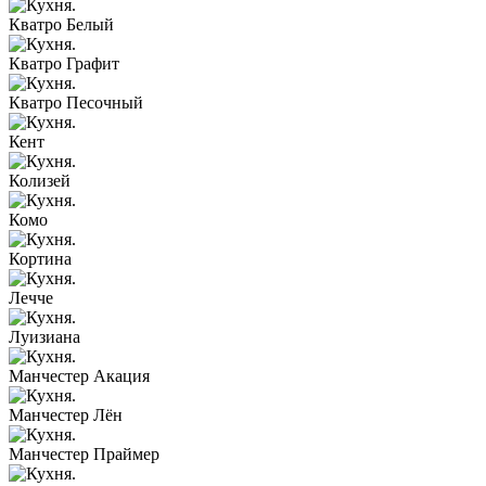
Кватро Белый
Кватро Графит
Кватро Песочный
Кент
Колизей
Комо
Кортина
Лечче
Луизиана
Манчестер Акация
Манчестер Лён
Манчестер Праймер