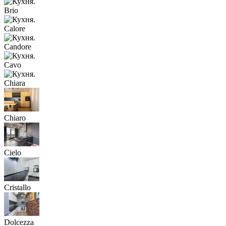
Brio
Calore
Candore
Cavo
Chiara
Chiaro
Cielo
Cristallo
Dolcezza