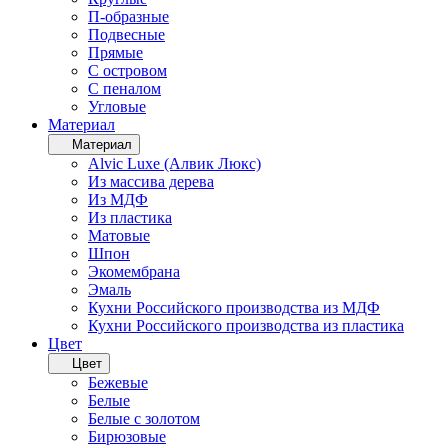
П-образные
Подвесные
Прямые
С островом
С пеналом
Угловые
Материал
Материал
Alvic Luxe (Алвик Люкс)
Из массива дерева
Из МДФ
Из пластика
Матовые
Шпон
Экомембрана
Эмаль
Кухни Российского производства из МДФ
Кухни Российского производства из пластика
Цвет
Цвет
Бежевые
Белые
Белые с золотом
Бирюзовые