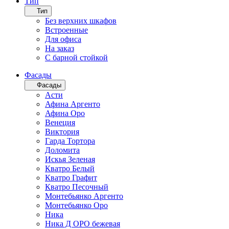
Тип
Тип
Без верхних шкафов
Встроенные
Для офиса
На заказ
С барной стойкой
Фасады
Фасады
Асти
Афина Аргенто
Афина Оро
Венеция
Виктория
Гарда Тортора
Доломита
Искья Зеленая
Кватро Белый
Кватро Графит
Кватро Песочный
Монтебьянко Аргенто
Монтебьянко Оро
Ника
Ника Д ОРО бежевая