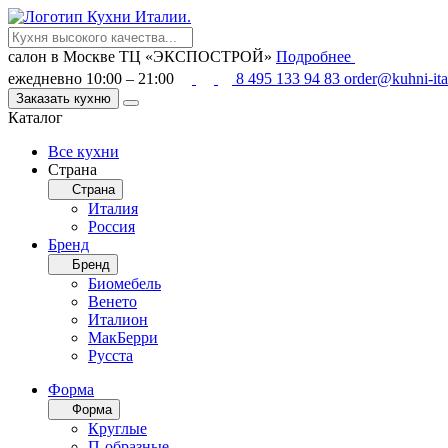
салон в Москве
ТЦ «ЭКСПОСТРОЙ»
Подробнее
ежедневно 10:00 – 21:00
8 495 133 94 83
order@kuhni-ita
Заказать кухню
Каталог
Все кухни
Страна
Страна
Италия
Россия
Бренд
Бренд
Биомебель
Венето
Италион
МакБерри
Русста
Форма
Форма
Круглые
П-образные