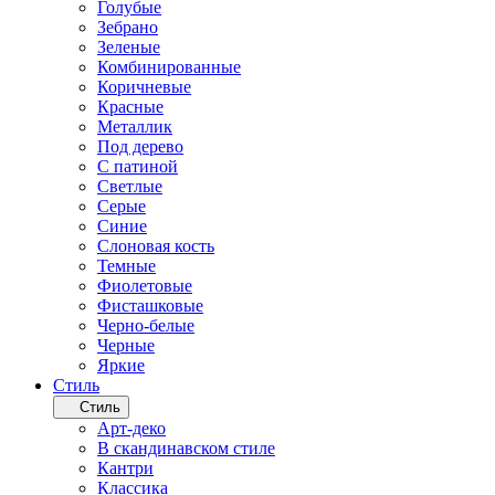
Голубые
Зебрано
Зеленые
Комбинированные
Коричневые
Красные
Металлик
Под дерево
С патиной
Светлые
Серые
Синие
Слоновая кость
Темные
Фиолетовые
Фисташковые
Черно-белые
Черные
Яркие
Стиль
Стиль
Арт-деко
В скандинавском стиле
Кантри
Классика