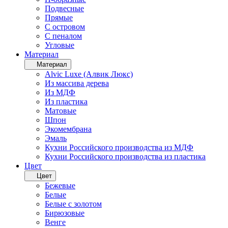
Подвесные
Прямые
С островом
С пеналом
Угловые
Материал
Материал
Alvic Luxe (Алвик Люкс)
Из массива дерева
Из МДФ
Из пластика
Матовые
Шпон
Экомембрана
Эмаль
Кухни Российского производства из МДФ
Кухни Российского производства из пластика
Цвет
Цвет
Бежевые
Белые
Белые с золотом
Бирюзовые
Венге