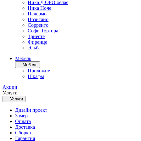
Ника Д ОРО белая
Ника Ноче
Палермо
Позитано
Сорренто
Софи Тортора
Триесте
Фиренце
Эльба
Мебель
Мебель
Прихожие
Шкафы
Акции
Услуги
Услуги
Дизайн проект
Замер
Оплата
Доставка
Сборка
Гарантия