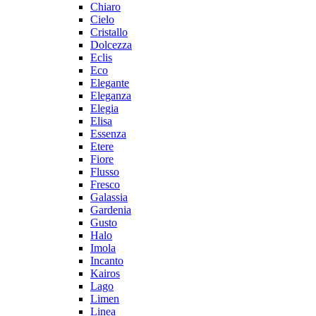
Chiaro
Cielo
Cristallo
Dolcezza
Eclis
Eco
Elegante
Eleganza
Elegia
Elisa
Essenza
Etere
Fiore
Flusso
Fresco
Galassia
Gardenia
Gusto
Halo
Imola
Incanto
Kairos
Lago
Limen
Linea