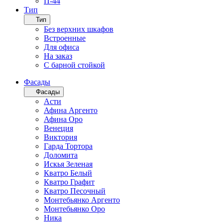
П-44
Тип
Тип
Без верхних шкафов
Встроенные
Для офиса
На заказ
С барной стойкой
Фасады
Фасады
Асти
Афина Аргенто
Афина Оро
Венеция
Виктория
Гарда Тортора
Доломита
Искья Зеленая
Кватро Белый
Кватро Графит
Кватро Песочный
Монтебьянко Аргенто
Монтебьянко Оро
Ника