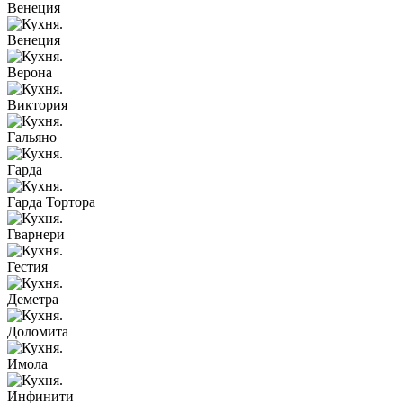
Венеция
Венеция
Верона
Виктория
Гальяно
Гарда
Гарда Тортора
Гварнери
Гестия
Деметра
Доломита
Имола
Инфинити