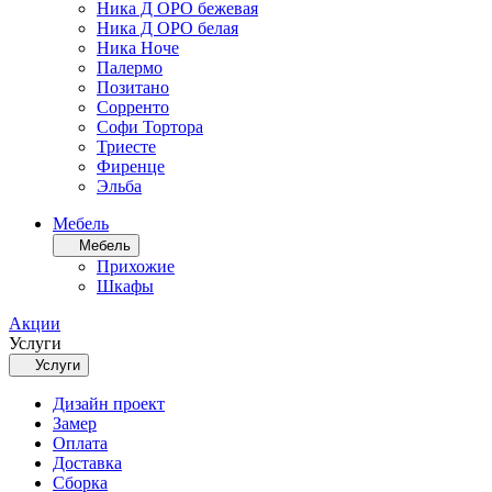
Ника Д ОРО бежевая
Ника Д ОРО белая
Ника Ноче
Палермо
Позитано
Сорренто
Софи Тортора
Триесте
Фиренце
Эльба
Мебель
Мебель
Прихожие
Шкафы
Акции
Услуги
Услуги
Дизайн проект
Замер
Оплата
Доставка
Сборка