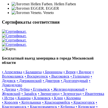
Hellen Farben
EGGER
Veneto
Сертификаты соответствия
Бесплатный выезд замерщика в города Московской
области
• Апрелевка
• Балашиха
• Бронницы
• Верея
• Видное
•
Волоколамск
• Воскресенск
• Высоковск
• Голицыно
•
Дедовск
• Дзержинский
• Дмитров
• Долгопрудный
•
Домодедово
• Дрезна
• Дубна
• Егорьевск
• Железнодорожный
•
Жуковский
• Зарайск
• Звенигород
• Зеленоград
• Ивантеевка
• Истра
• Кашира
• Климовск
• Клин
• Коломна
• Королев
• Котельники
• Красноармейск
• Красногорск
•
Краснозаводск
• Краснознаменск
• Кубинка
• Куровское
•