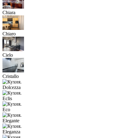
Chiara
Chiaro
Cielo
Cristallo
Dolcezza
Eclis
Eco
Elegante
Eleganza