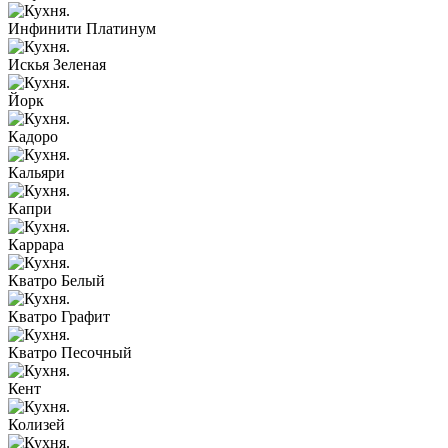
Инфинити Платинум
Искья Зеленая
Йорк
Кадоро
Кальяри
Капри
Каррара
Кватро Белый
Кватро Графит
Кватро Песочный
Кент
Колизей