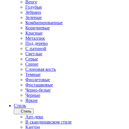
Венге
Голубые
Зебрано
Зеленые
Комбинированные
Коричневые
Красные
Металлик
Под дерево
С патиной
Светлые
Серые
Синие
Слоновая кость
Темные
Фиолетовые
Фисташковые
Черно-белые
Черные
Яркие
Стиль
Стиль
Арт-деко
В скандинавском стиле
Кантри