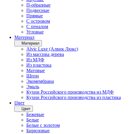
П-образные
Подвесные
Прямые
С островом
С пеналом
Угловые
Материал
Материал
Alvic Luxe (Алвик Люкс)
Из массива дерева
Из МДФ
Из пластика
Матовые
Шпон
Экомембрана
Эмаль
Кухни Российского производства из МДФ
Кухни Российского производства из пластика
Цвет
Цвет
Бежевые
Белые
Белые с золотом
Бирюзовые