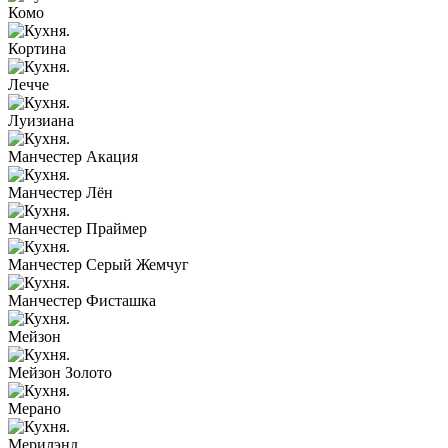
Комо
Кортина
Лечче
Луизиана
Манчестер Акация
Манчестер Лён
Манчестер Праймер
Манчестер Серый Жемчуг
Манчестер Фисташка
Мейзон
Мейзон Золото
Мерано
Мерилэнд