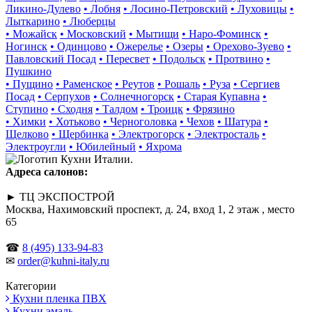
Ликино-Дулево
• Лобня
• Лосино-Петровский
• Луховицы
•
Лыткарино
• Люберцы
• Можайск
• Московский
• Мытищи
• Наро-Фоминск
•
Ногинск
• Одинцово
• Ожерелье
• Озеры
• Орехово-Зуево
•
Павловский Посад
• Пересвет
• Подольск
• Протвино
•
Пушкино
• Пущино
• Раменское
• Реутов
• Рошаль
• Руза
• Сергиев
Посад
• Серпухов
• Солнечногорск
• Старая Купавна
•
Ступино
• Сходня
• Талдом
• Троицк
• Фрязино
• Химки
• Хотьково
• Черноголовка
• Чехов
• Шатура
•
Щелково
• Щербинка
• Электрогорск
• Электросталь
•
Электроугли
• Юбилейный
• Яхрома
Адреса салонов:
► ТЦ ЭКСПОСТРОЙ
Москва, Нахимовский проспект, д. 24, вход 1, 2 этаж , место
65
☎
8 (495) 133-94-83
✉
order@kuhni-italy.ru
Категории
Кухни пленка ПВХ
Кухни эмаль