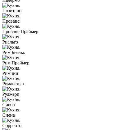
Палермо
Позитано
Прованс
Прованс Праймер
Риальто
Рим Бьянко
Рим Праймер
Римини
Романтика
Руджери
Сиена
Сиена
Сорренто