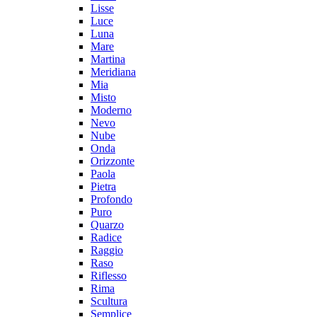
Lisse
Luce
Luna
Mare
Martina
Meridiana
Mia
Misto
Moderno
Nevo
Nube
Onda
Orizzonte
Paola
Pietra
Profondo
Puro
Quarzo
Radice
Raggio
Raso
Riflesso
Rima
Scultura
Semplice