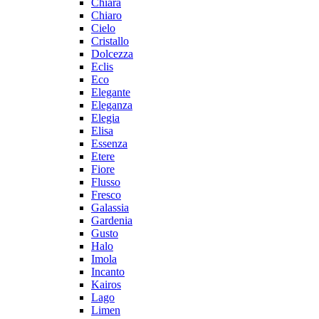
Chiara
Chiaro
Cielo
Cristallo
Dolcezza
Eclis
Eco
Elegante
Eleganza
Elegia
Elisa
Essenza
Etere
Fiore
Flusso
Fresco
Galassia
Gardenia
Gusto
Halo
Imola
Incanto
Kairos
Lago
Limen