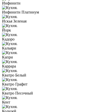
Инфинити
Инфинити Платинум
Искья Зеленая
Йорк
Кадоро
Кальяри
Капри
Каррара
Кватро Белый
Кватро Графит
Кватро Песочный
Кент
Колизей