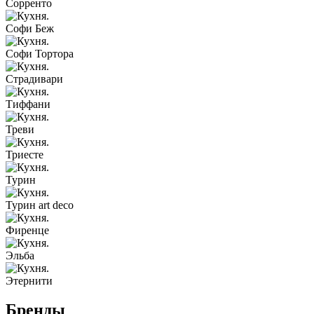
Сорренто
Софи Беж
Софи Тортора
Страдивари
Тиффани
Треви
Триесте
Турин
Турин art deco
Фиренце
Эльба
Этернити
Бренды