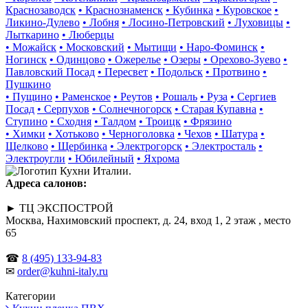
Краснозаводск
• Краснознаменск
• Кубинка
• Куровское
•
Ликино-Дулево
• Лобня
• Лосино-Петровский
• Луховицы
•
Лыткарино
• Люберцы
• Можайск
• Московский
• Мытищи
• Наро-Фоминск
•
Ногинск
• Одинцово
• Ожерелье
• Озеры
• Орехово-Зуево
•
Павловский Посад
• Пересвет
• Подольск
• Протвино
•
Пушкино
• Пущино
• Раменское
• Реутов
• Рошаль
• Руза
• Сергиев
Посад
• Серпухов
• Солнечногорск
• Старая Купавна
•
Ступино
• Сходня
• Талдом
• Троицк
• Фрязино
• Химки
• Хотьково
• Черноголовка
• Чехов
• Шатура
•
Щелково
• Щербинка
• Электрогорск
• Электросталь
•
Электроугли
• Юбилейный
• Яхрома
Адреса салонов:
► ТЦ ЭКСПОСТРОЙ
Москва, Нахимовский проспект, д. 24, вход 1, 2 этаж , место
65
☎
8 (495) 133-94-83
✉
order@kuhni-italy.ru
Категории