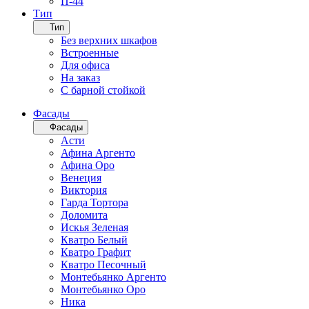
П-44
Тип
Тип
Без верхних шкафов
Встроенные
Для офиса
На заказ
С барной стойкой
Фасады
Фасады
Асти
Афина Аргенто
Афина Оро
Венеция
Виктория
Гарда Тортора
Доломита
Искья Зеленая
Кватро Белый
Кватро Графит
Кватро Песочный
Монтебьянко Аргенто
Монтебьянко Оро
Ника