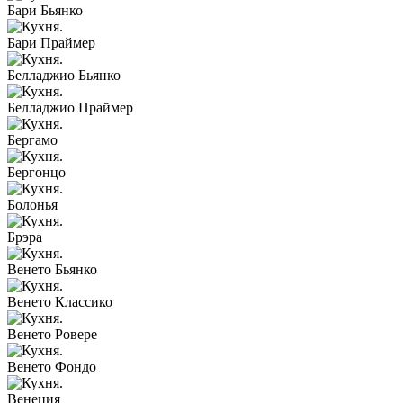
Бари Бьянко
Бари Праймер
Белладжио Бьянко
Белладжио Праймер
Бергамо
Бергонцо
Болонья
Брэра
Венето Бьянко
Венето Классико
Венето Ровере
Венето Фондо
Венеция