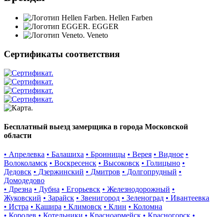
Hellen Farben
EGGER
Veneto
Сертификаты соответствия
Бесплатный выезд замерщика в города Московской
области
• Апрелевка
• Балашиха
• Бронницы
• Верея
• Видное
•
Волоколамск
• Воскресенск
• Высоковск
• Голицыно
•
Дедовск
• Дзержинский
• Дмитров
• Долгопрудный
•
Домодедово
• Дрезна
• Дубна
• Егорьевск
• Железнодорожный
•
Жуковский
• Зарайск
• Звенигород
• Зеленоград
• Ивантеевка
• Истра
• Кашира
• Климовск
• Клин
• Коломна
• Королев
• Котельники
• Красноармейск
• Красногорск
•