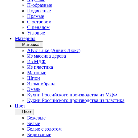
П-образные
Подвесные
Прямые
С островом
С пеналом
Угловые
Материал
Материал
Alvic Luxe (Алвик Люкс)
Из массива дерева
Из МДФ
Из пластика
Матовые
Шпон
Экомембрана
Эмаль
Кухни Российского производства из МДФ
Кухни Российского производства из пластика
Цвет
Цвет
Бежевые
Белые
Белые с золотом
Бирюзовые