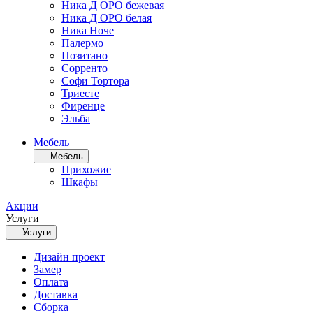
Ника Д ОРО бежевая
Ника Д ОРО белая
Ника Ноче
Палермо
Позитано
Сорренто
Софи Тортора
Триесте
Фиренце
Эльба
Мебель
Мебель
Прихожие
Шкафы
Акции
Услуги
Услуги
Дизайн проект
Замер
Оплата
Доставка
Сборка