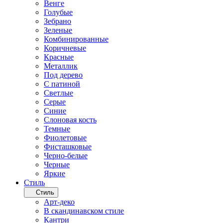
Венге
Голубые
Зебрано
Зеленые
Комбинированные
Коричневые
Красные
Металлик
Под дерево
С патиной
Светлые
Серые
Синие
Слоновая кость
Темные
Фиолетовые
Фисташковые
Черно-белые
Черные
Яркие
Стиль
Стиль
Арт-деко
В скандинавском стиле
Кантри